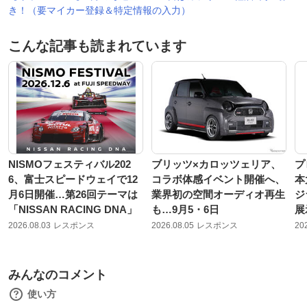
き！（要マイカー登録＆特定情報の入力）
こんな記事も読まれています
NISMOフェスティバル202
ブリッツ×カロッツェリア、
プ
6、富士スピードウェイで12
コラボ体感イベント開催へ、
本
月6日開催…第26回テーマは
業界初の空間オーディオ再生
ジ
「NISSAN RACING DNA」
も…9月5・6日
展
2026.08.03
レスポンス
2026.08.05
レスポンス
20
みんなのコメント
使い方