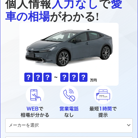
個人情報
入力なし
で
愛
車の相場
がわかる!