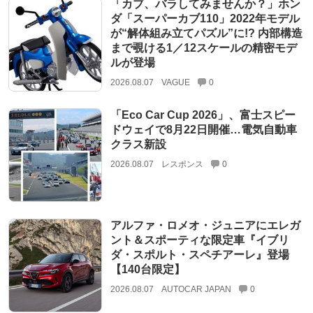
「カブ、バラしてみませんか？」ホン
ダ「スーパーカブ110」2022年モデル
が“解体組み立てパズル”に!? 内部構造
まで覗ける1／12スケールの精密モデ
ルが登場
2026.08.07
VAGUE
0
「Eco Car Cup 2026」、富士スピー
ドウェイで8月22日開催…電気自動車
クラス新設
2026.08.07
レスポンス
0
アルファ・ロメオ・ジュニアにエレガ
ント＆スポーティな限定車『イブリ
ダ・スポルト・スペチアーレ』登場
【140台限定】
2026.08.07
AUTOCAR JAPAN
0