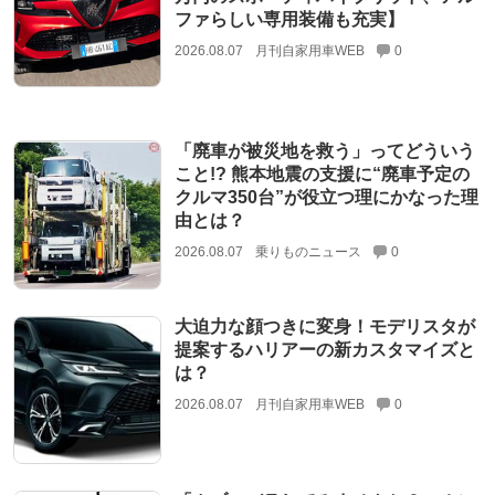
ファらしい専用装備も充実】
2026.08.07
月刊自家用車WEB
0
「廃車が被災地を救う」ってどういう
こと!? 熊本地震の支援に“廃車予定の
クルマ350台”が役立つ理にかなった理
由とは？
2026.08.07
乗りものニュース
0
大迫力な顔つきに変身！モデリスタが
提案するハリアーの新カスタマイズと
は？
2026.08.07
月刊自家用車WEB
0