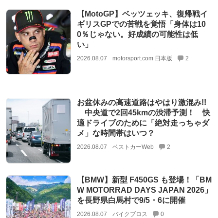
【MotoGP】ベッツェッキ、復帰戦イ
ギリスGPでの苦戦を覚悟「身体は10
0％じゃない。好成績の可能性は低
い」
2026.08.07
motorsport.com 日本版
2
お盆休みの高速道路はやはり激混み!!
中央道で2回45kmの渋滞予測！ 快
適ドライブのために「絶対走っちゃダ
メ」な時間帯はいつ？
2026.08.07
ベストカーWeb
2
【BMW】新型 F450GS も登場！「BM
W MOTORRAD DAYS JAPAN 2026」
を長野県白馬村で9/5・6に開催
2026.08.07
バイクブロス
0