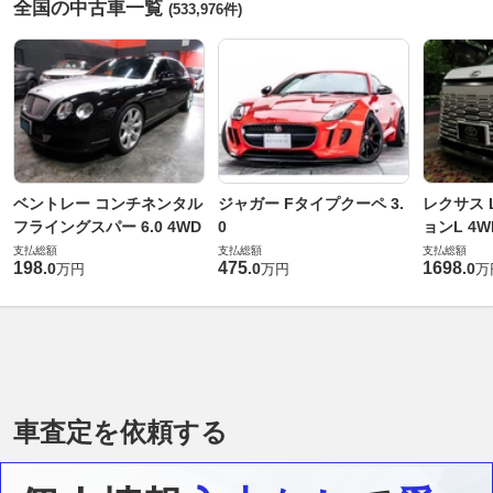
全国の中古車一覧
(533,976件)
ベントレー コンチネンタル
ジャガー Fタイプクーペ 3.
レクサス L
フライングスパー 6.0 4WD
0
ョンL 4W
支払総額
支払総額
支払総額
198
475
1698
.
0
.
0
.
0
万円
万円
万
車査定を依頼する