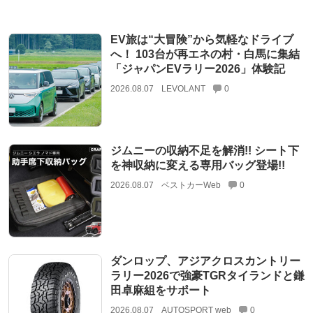
EV旅は“大冒険”から気軽なドライブ
へ！ 103台が再エネの村・白馬に集結
「ジャパンEVラリー2026」体験記
2026.08.07
LEVOLANT
0
ジムニーの収納不足を解消!! シート下
を神収納に変える専用バッグ登場!!
2026.08.07
ベストカーWeb
0
ダンロップ、アジアクロスカントリー
ラリー2026で強豪TGRタイランドと鎌
田卓麻組をサポート
2026.08.07
AUTOSPORT web
0