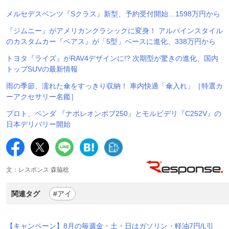
メルセデスベンツ『Sクラス』新型、予約受付開始…1598万円から
『ジムニー』がアメリカンクラシックに変身！ アルパインスタイル
のカスタムカー『ベアス』が「5型」ベースに進化、338万円から
トヨタ『ライズ』がRAV4デザインに!? 次期型が驚きの進化、国内
トップSUVの最新情報
雨の季節、濡れた傘をすっきり収納！ 車内快適「傘入れ」［特選カ
ーアクセサリー名鑑］
プロト、ベンダ 『ナポレオンボブ250』とモルビデリ『C252V』の
日本デリバリー開始
文：レスポンス 森脇稔
関連タグ
#アイ
【キャンペーン】8月の毎週金・土・日はガソリン・軽油7円/L引