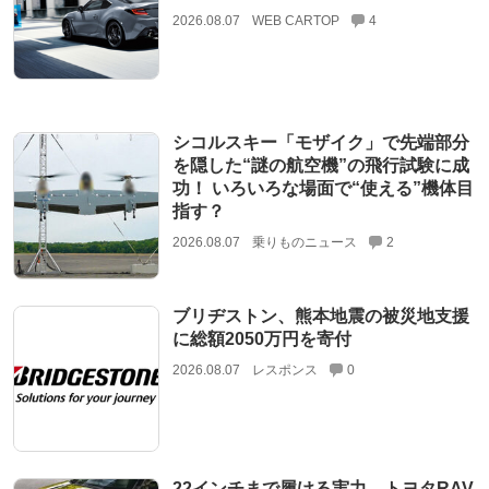
2026.08.07
WEB CARTOP
4
シコルスキー「モザイク」で先端部分
を隠した“謎の航空機”の飛行試験に成
功！ いろいろな場面で“使える”機体目
指す？
2026.08.07
乗りものニュース
2
ブリヂストン、熊本地震の被災地支援
に総額2050万円を寄付
2026.08.07
レスポンス
0
22インチまで履ける実力。トヨタRAV