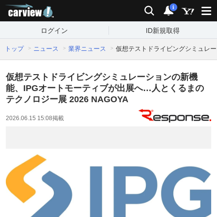
carview!
検索
通知
i
ログイン
ID新規取得
トップ
ニュース
業界ニュース
仮想テストドライビングシミュレーシ
仮想テストドライビングシミュレーションの新機
能、IPGオートモーティブが出展へ…人とくるまの
テクノロジー展 2026 NAGOYA
2026.06.15 15:08
掲載