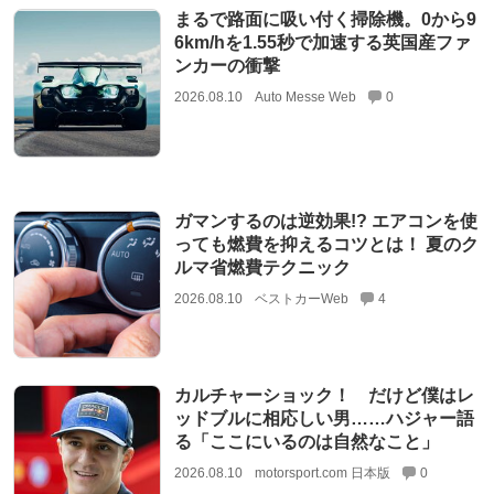
まるで路面に吸い付く掃除機。0から9
6km/hを1.55秒で加速する英国産ファ
ンカーの衝撃
2026.08.10
Auto Messe Web
0
ガマンするのは逆効果!? エアコンを使
っても燃費を抑えるコツとは！ 夏のク
ルマ省燃費テクニック
2026.08.10
ベストカーWeb
4
カルチャーショック！ だけど僕はレ
ッドブルに相応しい男……ハジャー語
る「ここにいるのは自然なこと」
2026.08.10
motorsport.com 日本版
0