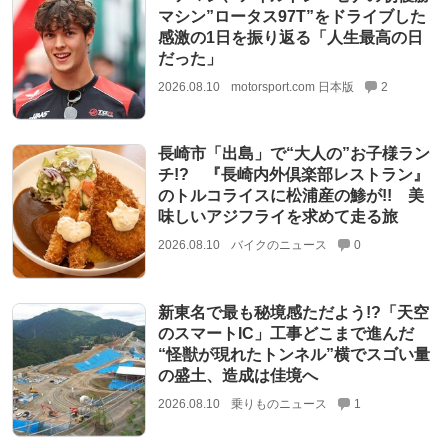
マシン”ロータス97T”をドライブした
感激の1日を振り返る「人生最高の日
だった」
2026.08.10
motorsport.com 日本版
2
長崎市「出島」で“大人の”お子様ラン
チ!? 『長崎内外倶楽部レストラン』
のトルコライスに松浦産の鯵が!! 美
味しいアジフライを求めて走る旅
2026.08.10
バイクのニュース
0
新東名で最も秘境感ただよう!?「天空
のスマートIC」工事どこまで進んだ
“怪獣が現れたトンネル”横でスゴい量
の盛土、造成は佳境へ
2026.08.10
乗りものニュース
1