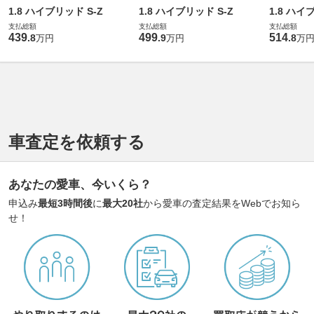
1.8 ハイブリッド S-Z
1.8 ハイブリッド S-Z
1.8 ハイ
支払総額
支払総額
支払総額
439
499
514
.
8
.
9
.
8
万円
万円
万
車査定を依頼する
あなたの愛車、今いくら？
申込み
最短3時間後
に
最大20社
から愛車の査定結果をWebでお知ら
せ！