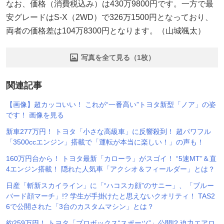
なお、価格（消費税込み）は430万9800円です。一方で最
安グレードはS-X（2WD）で326万1500円となっており、
両者の価格差は104万8300円となります。（山城颯太）
写真を全て見る（1枚）
関連記事
【画像】超カッコいい！ これが“一番高い”トヨタ新型「ノア」の姿
です！ 画像を見る
新車277万円！ トヨタ「小さな高級車」に反響殺到！ 超パワフル
「3500ccエンジン」搭載で「運転が本当に楽しい！」の声も！
160万円台から！ トヨタ最新「カローラ」がスゴイ！ “5速MT”＆直
4エンジン搭載！ 隠れた人気車「アクシオ＆フィールダー」とは？
日産「斬新スカイライン」に「“ハコスカ顔”のサニー」、「ブルー
バード顔マーチ」!? 学生が手掛けたと思えないクオリティ！ TAS2
6で公開された「3台のカスタムマシン」とは？
約259万円！ トヨタ「プロボックス“スポーツ”」公開!? 迫力エアロ