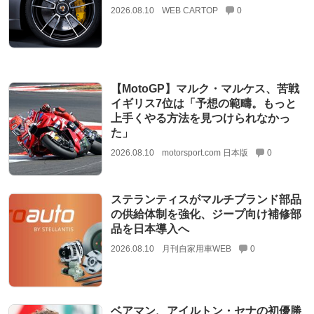
2026.08.10
WEB CARTOP
0
【MotoGP】マルク・マルケス、苦戦
イギリス7位は「予想の範疇。もっと
上手くやる方法を見つけられなかっ
た」
2026.08.10
motorsport.com 日本版
0
ステランティスがマルチブランド部品
の供給体制を強化、ジープ向け補修部
品を日本導入へ
2026.08.10
月刊自家用車WEB
0
ベアマン、アイルトン・セナの初優勝