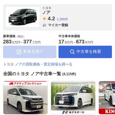
トヨタ
ノア
4.
2
1,366件
マイカー登録
新車価格
中古車本体価格
（税込）
283
377
17
673
.
0万円
～
.
7万円
.
9万円
～
.
8万円
新車見積り
中古車を検索
トヨタ ノアの買取価格・査定相場を調べる
全国のトヨタ ノア中古車一覧
(4,115件)