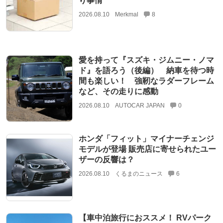
り事情
2026.08.10
Merkmal
8
愛を持って『スズキ・ジムニー・ノマ
ド』を語ろう（後編） 納車を待つ時
間も楽しい！ 強靭なラダーフレーム
など、その走りに感動
2026.08.10
AUTOCAR JAPAN
0
ホンダ「フィット」マイナーチェンジ
モデルが登場 販売店に寄せられたユー
ザーの反響は？
2026.08.10
くるまのニュース
6
【車中泊旅行におススメ！ RVパーク