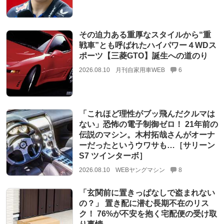
その迫力ある重厚なスタイルから“重
戦車”とも呼ばれたハイパワー４WDス
ポーツ【三菱GTO】誕生への道のり
2026.08.10
月刊自家用車WEB
6
「これほど理性がブッ飛んだクルマは
ない」恐怖の電子制御ゼロ！ 21年前の
伝説のマシン。木村拓哉さんがオーナ
ーだったというウワサも…［サリーン
S7 ツインターボ］
2026.08.10
WEBヤングマシン
8
「玄関前に置きっぱなしで盗まれない
の？」 置き配に潜む長期不在のリス
ク！ 76%が不安を抱く宅配便の受け取