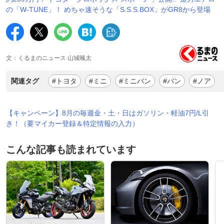
の「W-TUNE」！ めちゃ速そうな「S.S.S.BOX」がGR8から登場
文：くるまのニュース 山城颯太
関連タグ
#トヨタ
#ミニ
#ミニバン
#バン
#ノア
【キャンペーン】8月の毎週金・土・日はガソリン・軽油7円/L引
き！（要マイカー登録＆特定情報の入力）
こんな記事も読まれています