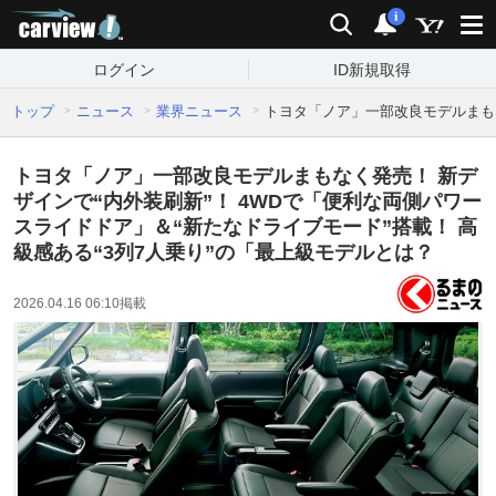
carview!
検索
通知
i
ログイン
ID新規取得
トップ
ニュース
業界ニュース
トヨタ「ノア」一部改良モデルまもな
トヨタ「ノア」一部改良モデルまもなく発売！ 新デ
ザインで“内外装刷新”！ 4WDで「便利な両側パワー
スライドドア」＆“新たなドライブモード”搭載！ 高
級感ある“3列7人乗り”の「最上級モデルとは？
2026.04.16 06:10
掲載