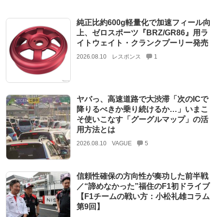
純正比約600g軽量化で加速フィール向
上、ゼロスポーツ『BRZ/GR86』用ラ
イトウェイト・クランクプーリー発売
2026.08.10
レスポンス
1
ヤバっ、高速道路で大渋滞「次のICで
降りるべきか乗り続けるか…」いまこ
そ使いこなす「グーグルマップ」の活
用方法とは
2026.08.10
VAGUE
5
信頼性確保の方向性が奏功した前半戦
／“諦めなかった”福住のF1初ドライブ
【F1チームの戦い方：小松礼雄コラム
第9回】