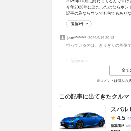
2025年10月に終わってるんですけ
今年2026年に当たったのならホン
記事の為ならウソでも何でもあり
返信3件
jam********
2026/6/16 20:13
拘っているのは、ぎりぎりの画像
返信0件
全て
※コメントは個人の
この記事に出てきたクルマ
スバル 
4.
5
9
新車価格
（税