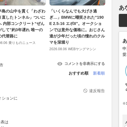
あ
半島の山中を貫く「わざわ
「いくらなんでも大げさ過
ミツオカ
り直したトンネル」ついに
ぎ…」BMWに嘲笑された“190
登場へ 
へ 内部コンクリート“ぜん
E 2.5-16 エボII”。オークショ
を公開
がして”約3年遅れ 唯一の
ンでは意外な価格に。おじさん
2026.08.06
の代替路に
達が少年だった頃の憧れのクル
マを深堀り
08.06
乗りものニュース
申
2026.08.06
WEBヤングマシン
愛
コメントを非表示にする
方
おすすめ順
新着順
違反報告
ィションに
※
発表は