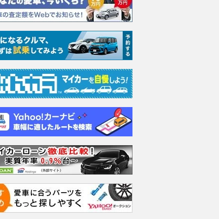
Iスポーツ タイ
2.4 R
2.4 STIスポーツ
2.4 
支払総額
支払総額
支払総額
339
.
431
.
414
.
8
3
5
万円
万円