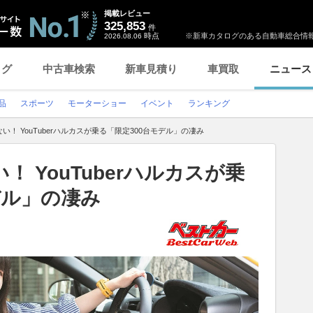
掲載レビュー
325,853
件
時点
※新車カタログのある自動車総合情報
2026.08.06
ログ
中古車検索
新車見積り
車買取
ニュース
品
スポーツ
モーターショー
イベント
ランキング
い！ YouTuberハルカスが乗る「限定300台モデル」の凄み
！ YouTuberハルカスが乗
デル」の凄み