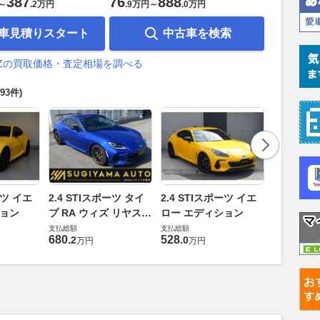
387
76
888
～
.
2万円
.
9万円
～
.
0万円
車見積りスタート
中古車を検索
RZの買取価格・査定相場を調べる
593件)
2.4 ST
ーツ イエ
2.4 STIスポーツ タイ
2.4 STIスポーツ イエ
プ RA
ション
プ RA ウィズ リヤスポ
ロー エディション
支払総額
イラー
支払総額
支払総額
599
.
8
万円
680
.
528
.
2
0
万円
万円