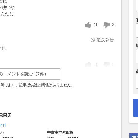
どね
ト凄いや
なんだな
21
2
違反報告
です。
11
1
のコメントを読む（7件）
見解であり、記事提供社と関係はありません。
BRZ
55件
中古車本体価格
込）