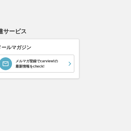
連サービス
メールマガジン
メルマガ登録でcarview!の
最新情報をcheck!