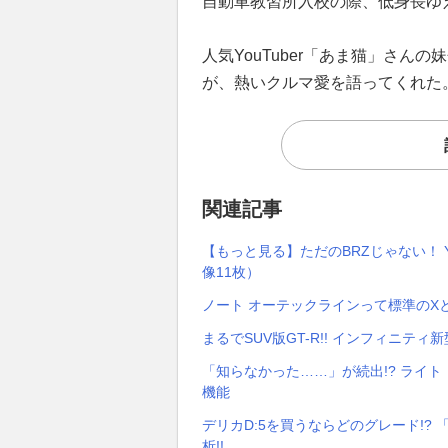
自動車教習所入校の際、低身長ゆえ
人気YouTuber「あま猫」さ
が、熱いクルマ愛を語ってくれた
関連記事
【もっと見る】ただのBRZじゃない！ Y
像11枚）
ノート オーテックラインって標準のXと
まるでSUV版GT-R!! インフィニテ
「知らなかった……」が続出!? ライ
機能
デリカD:5を買うならどのグレード!? 「
析!!