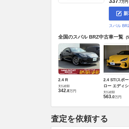
337
.
7万円
新
スバル B
全国のスバル BRZ中古車一覧
(
2.4 R
2.4 STIスポ
ロー エディ
支払総額
342
.
8
万円
支払総額
563
.
0
万円
査定を依頼する