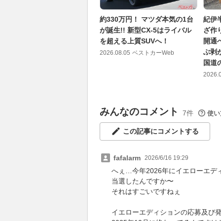
約330万円！ マツダ本気の1台
紀伊
が誕生!! 新型CX-5はライバル
ざ作
を超える上質SUVへ！
開通
ぶ剥
2026.08.05
ベストカーWeb
国道
2026.
みんなのコメント
7件
使い
この記事にコメントする
fafalarm
2026/6/16 19:29
へぇ…今年2026年にイエローエデ
当選したんですか〜
それはすごいですねぇ
イエローエディションの応募及び