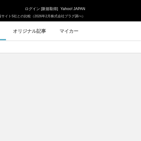
ログイン
[
新規取得
]
Yahoo! JAPAN
サイト5社との比較（2026年2月株式会社プラグ調べ）
オリジナル記事
マイカー