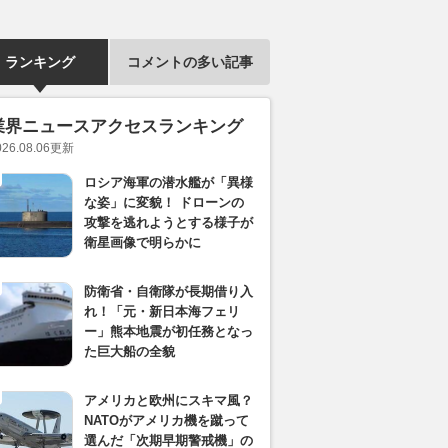
ランキング
コメントの多い記事
業界ニュースアクセスランキング
026.08.06
更新
ロシア海軍の潜水艦が「異様
な姿」に変貌！ ドローンの
攻撃を逃れようとする様子が
衛星画像で明らかに
防衛省・自衛隊が長期借り入
れ！「元・新日本海フェリ
ー」熊本地震が初任務となっ
た巨大船の全貌
アメリカと欧州にスキマ風？
NATOがアメリカ機を蹴って
選んだ「次期早期警戒機」の