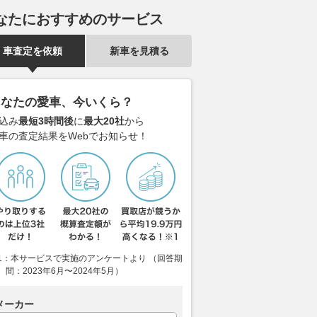
なたにおすすめのサービス
「新型スポーツカー」
かつてはフィット一強の時代も
品切れしてたN
ティザー画像「第3弾」
あったけれど……! 実は今な
ソールボック
車査定を依頼
新車を見積る
お熾烈な争いが続くコンパクト
納＆充電&照明
カーTOP3の最新勢力図！
くるまのニュース
2026.08.06
ベス
2026.08.06
ベストカーWeb
あなたの愛車、今いくら？
込み
最短3時間後
に
最大20社
から
車の査定結果をWebでお知らせ！
1：本サービスで実施のアンケートより （回答期
間：2023年6月〜2024年5月）
メーカー