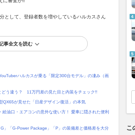
に審査が!!
んの妹分として、登録者数を増やしているハルカスさん
。
記事全文を読む
ouTuberハルカスが乗る「限定300台モデル」の凄み（画
どう違う？ 11万円差の見た目と内装をチェック!!
ィ新型QX65が見せた「日産デザイン復活」の本気
ト・給油口・エアコンの意外な使い方！ 愛車に隠された便利
こ
G」「G-Power Package」「P」の装備差と価格差を大分