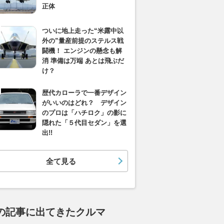
正体
ついに地上走った“米露中以
外の”量産前提のステルス戦
闘機！ エンジンの懸念も解
消 準備は万端 あとは飛ぶだ
け？
歴代カローラで一番デザイン
がいいのはどれ？ デザイン
のプロは「ハチロク」の影に
隠れた「５代目セダン」を選
出!!
全て見る
の記事に出てきたクルマ