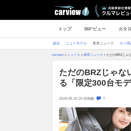
トップ
360°ビュー
カタ
総合
ニューモデル
業界ニュース
カー用
carview!
>
ニュース
>
業界ニュース
>
ただのBRZじゃな
ただのBRZじゃない
る「限定300台モ
2026.06.16 18:30
掲載
7