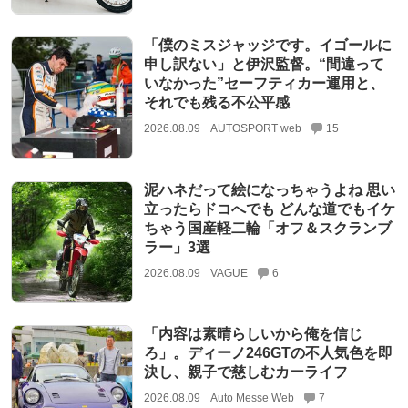
「僕のミスジャッジです。イゴールに
申し訳ない」と伊沢監督。“間違って
いなかった”セーフティカー運用と、
それでも残る不公平感
2026.08.09
AUTOSPORT web
15
泥ハネだって絵になっちゃうよね 思い
立ったらドコへでも どんな道でもイケ
ちゃう国産軽二輪「オフ＆スクランブ
ラー」3選
2026.08.09
VAGUE
6
「内容は素晴らしいから俺を信じ
ろ」。ディーノ246GTの不人気色を即
決し、親子で慈しむカーライフ
2026.08.09
Auto Messe Web
7