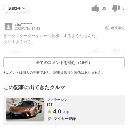
39
5
返信2件
cha********
違反報告
2026/5/17 14:43
ビックスクーターをレース仕様にするようなもんだ。
ダサすぎるだろ。
20
2
返信0件
全てのコメントを読む（16件）
※コメントは個人の見解であり、記事提供社と関係はありません。
この記事に出てきたクルマ
マクラーレン
GT
4.
0
4件
マイカー登録