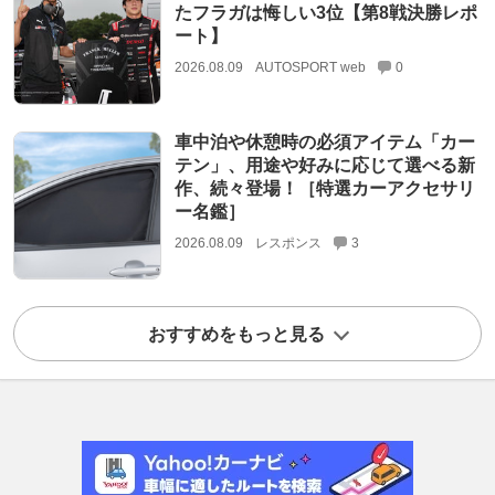
たフラガは悔しい3位【第8戦決勝レポ
ート】
2026.08.09
AUTOSPORT web
0
車中泊や休憩時の必須アイテム「カー
テン」、用途や好みに応じて選べる新
作、続々登場！［特選カーアクセサリ
ー名鑑］
2026.08.09
レスポンス
3
おすすめをもっと見る