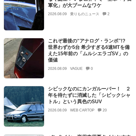
軍化」が大ブームなワケ
2026.08.09
乗りものニュース
2
これぞ最後の“アナログ・ランボ”!?
世界わずか5台 希少すぎる6速MTを備
えた15年前の「ムルシエラゴSV」の
価値
2026.08.09
VAGUE
0
シビックなのにカンガルーバー！ ２
年を待たずに消滅した「シビックシャ
トル」という異色のSUV
2026.08.09
WEB CARTOP
20