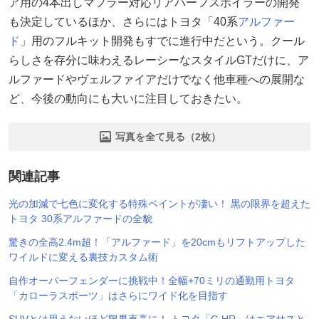
ア用の4本出しマフラー対応リアハーフスポイラーの開発
も決定しているほか、さらにはトヨタ「40系
アルファー
ド
」用のフルキット開発もすでに進行中だという。クール
らしさを存分に味わえるレーシーなスタイルGTだけに、ア
ルファードやヴェルファイアだけでなく他車種への展開な
ど、今後の動向にも大いに注目しておきたい。
写真を全て見る（2枚）
関連記事
光の加減で七色に変化する特殊ペイントが凄い！ 黒の限界を超えた
トヨタ 30系アルファードの全貌
驚きの全高2.4m超！「アルファード」を20cmもリフトアップした
ワイルドに変える裏技カスタム術
自作オーバーフェンダーに挑戦中！全幅+70ミリの通勤用トヨタ
「カローラスポーツ」はさらにワイド化を目指す
SUVとは思えないほど限界車高に！ トヨタ「C-HR」はエアサスと