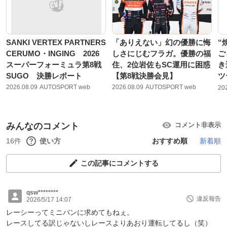
SANKI VERTEX PARTNERS
「ありえない」幻の優勝に悔
“
CERUMO・INGING 2026
しさにじむフラガ。優勝の福
ご
スーパーフォーミュラ第8戦
住、2位岩佐もSC運用に困惑
き
SUGO 決勝レポート
【第8戦決勝会見】
ツ
2026.08.09
AUTOSPORT web
2026.08.09
AUTOSPORT web
20
みんなのコメント
コメント非表示
16件
使い方
おすすめ順
新着順
この記事にコメントする
qsw********
違反報告
2026/5/17 14:07
レーシーってミニバンに求めてもねぇ。
レースしてる訳じゃないしレースよりあおり運転してるし（笑）