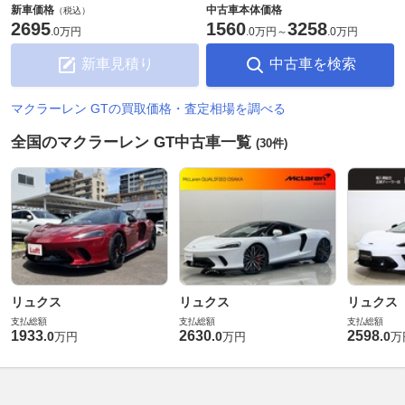
新車価格
中古車本体価格
（税込）
2695
1560
3258
.
0万円
.
0万円
～
.
0万円
新車見積り
中古車を検索
マクラーレン GTの買取価格・査定相場を調べる
全国のマクラーレン GT中古車一覧
(30件)
リュクス
リュクス
リュクス
支払総額
支払総額
支払総額
1933
2630
2598
.
0
.
0
.
0
万円
万円
万