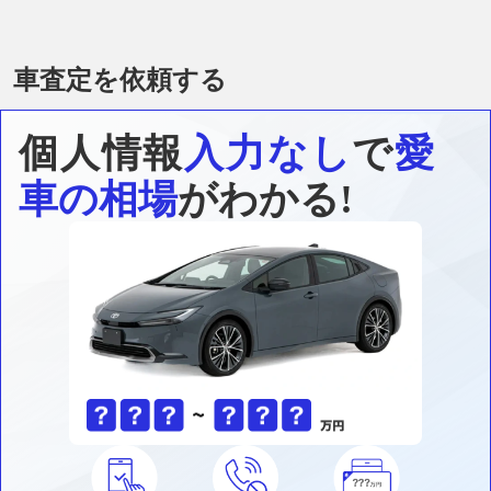
車査定を依頼する
個人情報
入力なし
で
愛
車の相場
がわかる!