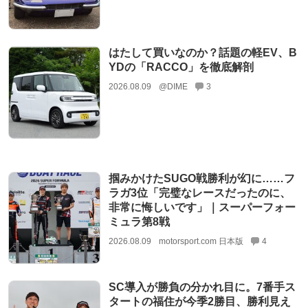
はたして買いなのか？話題の軽EV、B
YDの「RACCO」を徹底解剖
2026.08.09
@DIME
3
掴みかけたSUGO戦勝利が幻に……フ
ラガ3位「完璧なレースだったのに、
非常に悔しいです」｜スーパーフォー
ミュラ第8戦
2026.08.09
motorsport.com 日本版
4
SC導入が勝負の分かれ目に。7番手ス
タートの福住が今季2勝目、勝利見え