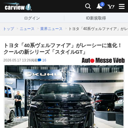
carview!
検索
通知
i
ログイン
ID新規取得
トップ
ニュース
業界ニュース
トヨタ「40系ヴェルファイア」が
トヨタ「40系ヴェルファイア」がレーシーに進化！
クールの新シリーズ「スタイルGT」
2026.05.17 13:26
掲載
16