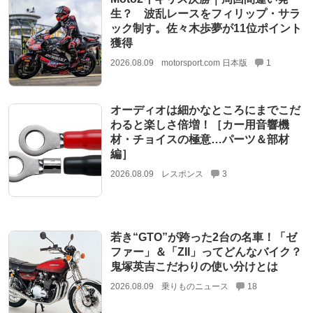
生？ 波乱レースをフィリップ・サラ
ック制す。佐々木歩夢が11位ポイント
獲得
2026.08.09
motorsport.com 日本版
1
オーディオは細かなところにまでこだ
わると楽しさ倍増！［カー用音響機
材・チョイスの極意…パーツ＆部材
編］
2026.08.09
レスポンス
3
若き“GTO”が跨った2台の名車！「ゼ
ファー」＆「ZII」ってどんなバイク？
鬼塚英吉こだわりの使い分けとは
2026.08.09
乗りものニュース
18