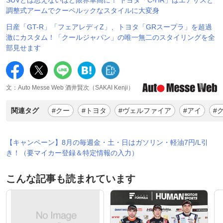
調整式アームでクーペルックなスタイルに大変身
日産「GT-R」「フェアレディZ」、トヨタ「GRスープラ」を超過
激にカスタム！「クールジャパン」の唯一無二のスタイリングを全
部見せます
文：Auto Messe Web 酒井賢次（SAKAI Kenji）
関連タグ
#クー
#トヨタ
#ヴェルファイア
#アイ
#
【キャンペーン】8月の毎週金・土・日はガソリン・軽油7円/L引
き！（要マイカー登録＆特定情報の入力）
こんな記事も読まれています