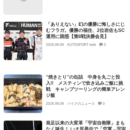
「ありえない」幻の優勝に悔しさにじ
むフラガ。優勝の福住、2位岩佐もSC
運用に困惑【第8戦決勝会見】
2026.08.09
AUTOSPORT web
0
“焼きとり”の缶詰 中身を丸ごと投
入!! メスティンで炊き込みご飯に挑
戦 キャンプツーリングの簡単アレン
ジ飯
2026.08.09
バイクのニュース
0
発足以来の大変革「宇宙自衛隊」まも
なく誕生！ いま世界中で「空軍→宇宙