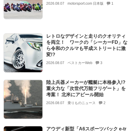
2026.08.07
motorsport.com 日本版
1
レトロなデザインと走りのクオリティ
を両立！ ワークの「シーカーFD」な
ら令和のクルマも平成ストリートに激
変!?
2026.08.07
ベストカーWeb
3
陸上兵器メーカーが艦艇に本格参入!?
重火力な「次世代万能フリゲート」を
考案！ 北米にアピール開始
2026.08.07
乗りものニュース
2
アウディ新型「A6スポーツバック e-tr