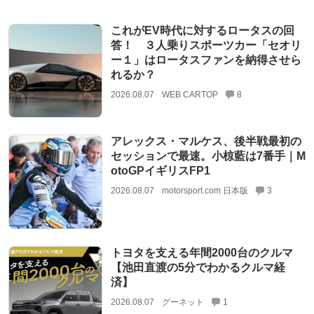
これがEV時代に対するロータスの回
答！ ３人乗りスポーツカー「セオリ
ー１」はロータスファンを納得させら
れるか？
2026.08.07
WEB CARTOP
8
アレックス・マルケス、後半戦最初の
セッションで最速。小椋藍は7番手｜M
otoGPイギリスFP1
2026.08.07
motorsport.com 日本版
3
トヨタを支える年間2000台のクルマ
【池田直渡の5分でわかるクルマ経
済】
2026.08.07
グーネット
1