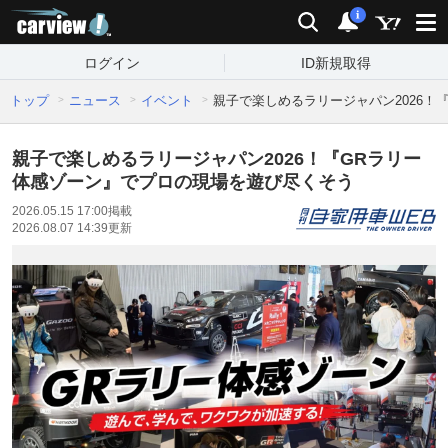
carview!
検索
通知
i
ログイン
ID新規取得
トップ
ニュース
イベント
親子で楽しめるラリージャパン2026！
親子で楽しめるラリージャパン2026！『GRラリー
体感ゾーン』でプロの現場を遊び尽くそう
2026.05.15 17:00
掲載
2026.08.07 14:39
更新