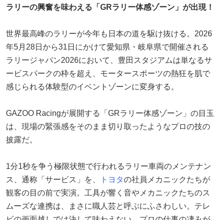
ラリーの興奮を味わえる「GRラリー体感ゾーン」が出現！
世界最高峰のラリーが今年も日本の道を駆け抜ける。2026
年5月28日から31日にかけて愛知県・岐阜県で開催される
ラリージャパン2026において、豊田スタジアムは単なるサ
ービスパークの枠を超え、モータースポーツの熱狂を肌で
感じられる体験型のイベントゾーンに変身する。
GAZOO Racingが展開する「GRラリー体感ゾーン」の目玉
は、現場の緊張感をそのまま切り取ったようなプロの技の
披露だ。
1分1秒を争う極限状態で行われるラリー車両のメンテナン
ス、通称「サービス」を、
トヨタ
の社員メカニックたちが
観客の目の前で実演。工具が響く音やメカニックたちのス
ムーズな連携は、まさに職人芸と呼ぶにふさわしい。テレ
ビの画面越しでは決して味わえない、プロの仕事の凄みが