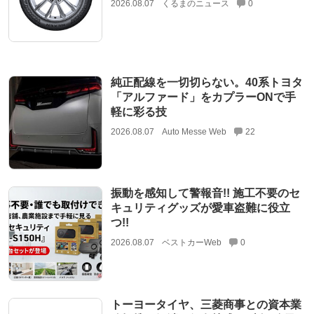
2026.08.07
くるまのニュース
0
純正配線を一切切らない。40系トヨタ
「アルファード」をカプラーONで手
軽に彩る技
2026.08.07
Auto Messe Web
22
振動を感知して警報音!! 施工不要のセ
キュリティグッズが愛車盗難に役立
つ!!
2026.08.07
ベストカーWeb
0
トーヨータイヤ、三菱商事との資本業