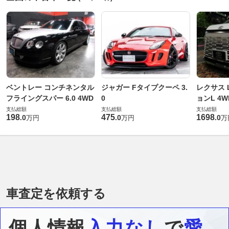
ベントレー コンチネンタル
ジャガー Fタイプクーペ 3.
レクサス L
フライングスパー 6.0 4WD
0
ョンL 4W
支払総額
支払総額
支払総額
198
475
1698
.
0
.
0
.
0
万円
万円
万
車査定を依頼する
個人情報
入力なし
で
愛