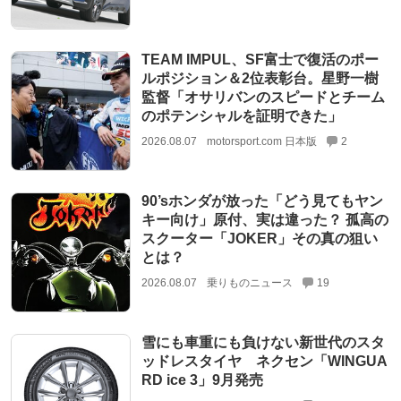
TEAM IMPUL、SF富士で復活のポー
ルポジション＆2位表彰台。星野一樹
監督「オサリバンのスピードとチーム
のポテンシャルを証明できた」
2026.08.07
motorsport.com 日本版
2
90’sホンダが放った「どう見てもヤン
キー向け」原付、実は違った？ 孤高の
スクーター「JOKER」その真の狙い
とは？
2026.08.07
乗りものニュース
19
雪にも車重にも負けない新世代のスタ
ッドレスタイヤ ネクセン「WINGUA
RD ice 3」9月発売