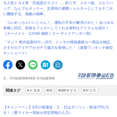
大人気トヨタ車「完成度がスゴイ…」釣り竿、スキー板、ゴルフバ
ッグ、なんでもオッケー。災害時の避難シェルターとしても十二分
に機能する、無敵の相棒。
「コレめっちゃいいじゃん！」運転の不安が解消された！ あらゆる
車種に対応。死角をフォローしてくれる便利なアイテムを紹介！
［カーメイト・CZ496 補助ミラー サイドアンダー用］
「マジ？ 車内温度50℃→25℃」ドンキの情熱価格カー用品を検証。
さすがのアイデアがガチで威力を発揮した！［速着ワンタッチ傘型
サンシェード］
文：月刊自家用車WEB 月刊自家用車
関連タグ
#トヨタ
#IS
#GRヤリス
#ヤリス
【キャンペーン】8月の毎週金・土・日はガソリン・軽油7円/L引
き！（要マイカー登録＆特定情報の入力）