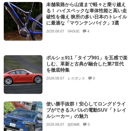
未舗装路から山道まで軽々と乗り越え
る！ ハイスペックな車体性能と高い走
破性を備え 狭所の多い日本のトレイル
に最適な「マウンテンバイク」3選
2026.08.07
VAGUE
4
ポルシェ911「タイプ991」を五感で楽
しむ、革新と古典が融合した第7世代
を徹底特集
2026.08.07
レスポンス
0
使い勝手抜群！安心してロングドライ
ブができるスバルの電動SUV「トレイ
ルシーカー」の魅力
2026.08.07
@DIME
0