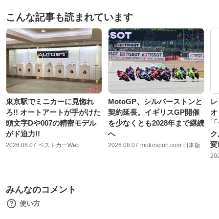
こんな記事も読まれています
東京駅でミニカーに見惚れ
MotoGP、シルバーストンと
レ
ろ!! オートアートが手がけた
契約延長。イギリスGP開催
オ
頭文字Dや007の精密モデル
を少なくとも2028年まで継続
「
がド迫力!!
へ
ク
変
2026.08.07
ベストカーWeb
2026.08.07
motorsport.com 日本版
20
みんなのコメント
使い方