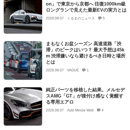
on」で東京から京都へ 往復1000km級
ロングランで見えた最新EVの実力とは
2026.08.07
くるまのニュース
5
まもなくお盆シーズン 高速道路「渋
滞」のピークはいつ？ 最大予想は45k
m 渋滞嫌いなら避けるべき日時と場所
とは
2026.08.07
VAGUE
1
純正パーツを移植した結果。メルセデ
スAMG「GT」が後付け感なく覚醒す
る専用エアロ
2026.08.07
Auto Messe Web
4