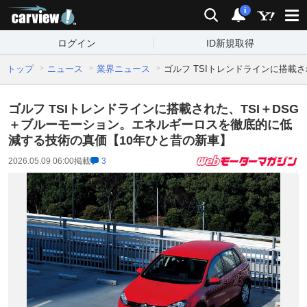
carview!
検索
通知
i
ログイン
ID新規取得
トップ
ニュース
業界ニュース
ゴルフ TSIトレンドラインに搭載
ゴルフ TSIトレンドラインに搭載された、TSI＋DSG
＋ブルーモーション。エネルギーロスを徹底的に低
減する技術の真価【10年ひと昔の新車】
2026.05.09 06:00
掲載
3