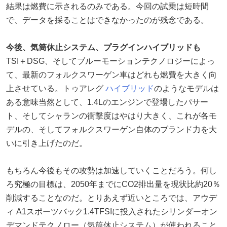
結果は燃費に示されるのみである。今回の試乗は短時間
で、データを採ることはできなかったのが残念である。
今後、気筒休止システム、プラグインハイブリッドも
TSI＋DSG、そしてブルーモーションテクノロジーによっ
て、最新のフォルクスワーゲン車はどれも燃費を大きく向
上させている。トゥアレグ
ハイブリッド
のようなモデルは
ある意味当然として、1.4Lのエンジンで登場したパサー
ト、そしてシャランの衝撃度はやはり大きく、これが各モ
デルの、そしてフォルクスワーゲン自体のブランド力を大
いに引き上げたのだ。
もちろん今後もその攻勢は加速していくことだろう。何し
ろ究極の目標は、2050年までにCO2排出量を現状比約20％
削減することなのだ。とりあえず近いところでは、アウデ
ィ A1スポーツバック1.4TFSIに投入されたシリンダーオン
デマンドテクノロー（気筒休止システム）が使われること