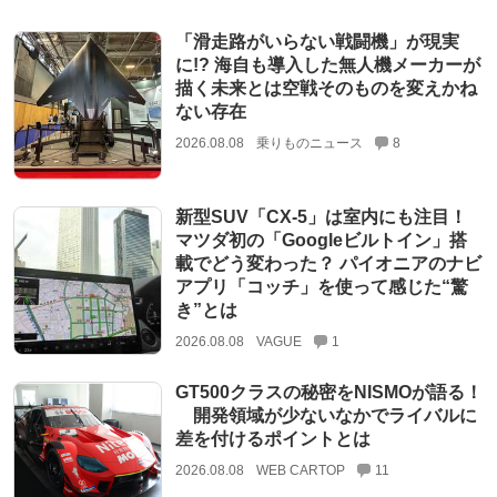
「滑走路がいらない戦闘機」が現実
に!? 海自も導入した無人機メーカーが
描く未来とは空戦そのものを変えかね
ない存在
2026.08.08
乗りものニュース
8
新型SUV「CX-5」は室内にも注目！
マツダ初の「Googleビルトイン」搭
載でどう変わった？ パイオニアのナビ
アプリ「コッチ」を使って感じた“驚
き”とは
2026.08.08
VAGUE
1
GT500クラスの秘密をNISMOが語る！
開発領域が少ないなかでライバルに
差を付けるポイントとは
2026.08.08
WEB CARTOP
11