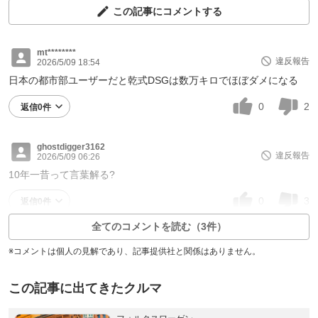
この記事にコメントする
mt********
違反報告
2026/5/09 18:54
日本の都市部ユーザーだと乾式DSGは数万キロでほぼダメになる
0
2
返信0件
ghostdigger3162
違反報告
2026/5/09 06:26
10年一昔って言葉解る?
0
3
返信0件
全てのコメントを読む（3件）
※コメントは個人の見解であり、記事提供社と関係はありません。
この記事に出てきたクルマ