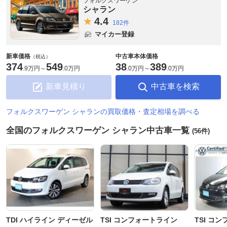
フォルクスワーゲン
シャラン
4.
4
182件
マイカー登録
新車価格
中古車本体価格
（税込）
374
549
38
389
.
9万円
～
.
0万円
.
0万円
～
.
0万円
新車見積り
中古車を検索
フォルクスワーゲン シャランの買取価格・査定相場を調べる
全国のフォルクスワーゲン シャラン中古車一覧
(56件)
TDI ハイライン ディーゼル
TSI コンフォートライン
TSI コ