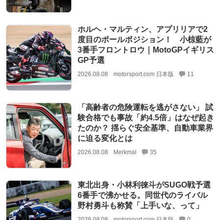
ホルヘ・マルティン、アプリリアで2
度目のポールポジション！ 小椋藍が
3番手フロントロウ｜MotoGPイギリス
GP予選
2026.08.08
motorsport.com 日本版
11
「高齢者の危険運転を逃がさない」 試
験合格でも事故「約4.5倍」はなぜ起き
たのか？ 揺らぐ安全基準、自動車業界
に迫る変化とは
2026.08.08
Merkmal
35
東北出身・小林利徠斗がSUGO戦予選
6番手で沸かせる。同世代のライバル
野村勇斗も称賛「上手いな、って」
2026.08.08
motorsport.com 日本版
0