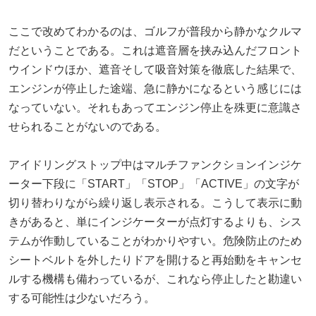
ここで改めてわかるのは、ゴルフが普段から静かなクルマ
だということである。これは遮音層を挟み込んだフロント
ウインドウほか、遮音そして吸音対策を徹底した結果で、
エンジンが停止した途端、急に静かになるという感じには
なっていない。それもあってエンジン停止を殊更に意識さ
せられることがないのである。
アイドリングストップ中はマルチファンクションインジケ
ーター下段に「START」「STOP」「ACTIVE」の文字が
切り替わりながら繰り返し表示される。こうして表示に動
きがあると、単にインジケーターが点灯するよりも、シス
テムが作動していることがわかりやすい。危険防止のため
シートベルトを外したりドアを開けると再始動をキャンセ
ルする機構も備わっているが、これなら停止したと勘違い
する可能性は少ないだろう。