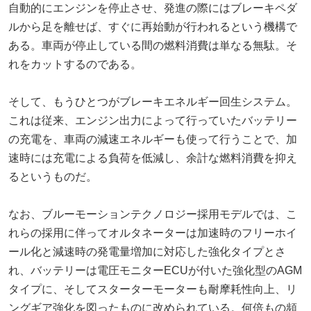
自動的にエンジンを停止させ、発進の際にはブレーキペダ
ルから足を離せば、すぐに再始動が行われるという機構で
ある。車両が停止している間の燃料消費は単なる無駄。そ
れをカットするのである。
そして、もうひとつがブレーキエネルギー回生システム。
これは従来、エンジン出力によって行っていたバッテリー
の充電を、車両の減速エネルギーも使って行うことで、加
速時には充電による負荷を低減し、余計な燃料消費を抑え
るというものだ。
なお、ブルーモーションテクノロジー採用モデルでは、こ
れらの採用に伴ってオルタネーターは加速時のフリーホイ
ール化と減速時の発電量増加に対応した強化タイプとさ
れ、バッテリーは電圧モニターECUが付いた強化型のAGM
タイプに、そしてスターターモーターも耐摩耗性向上、リ
ングギア強化を図ったものに改められている。何倍もの頻