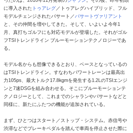
ったのは、2010年11月発表の
シャラン
。その後、昨年初頭
に導入された
トゥアレグ
／トゥアレグハイブリッド、フル
モデルチェンジされたパサート／
パサートヴァリアント
と、その仲間を増やしてきた。そして、いよいよ今年1
月、真打ちゴルフにも対応モデルが登場した。それがゴル
フTSIトレンドライン ブルーモーションテクノロジーであ
る。
モデル名からも想像できるとおり、ベースとなっているの
はTSIトレンドライン。すなわちパワートレーンは最高出
力105ps、最大トルク17.8kgmを発生する1.2LのTSIエンジ
ンと7速DSGを組み合わせる。そこにブルーモーションテ
クノロジーとして、これまでのシャランやパサートなどと
同様に、新たにふたつの機能が追加されている。
まず、ひとつはスタート／ストップ・システム。赤信号や
渋滞などでブレーキペダルを踏んで車両を停止させた際に