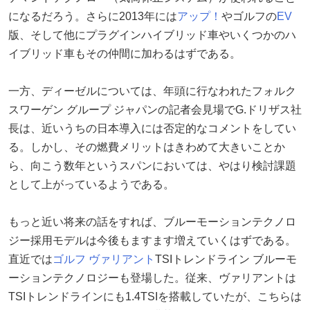
になるだろう。さらに2013年には
アップ！
やゴルフの
EV
版、そして他にプラグインハイブリッド車やいくつかのハ
イブリッド車もその仲間に加わるはずである。
一方、ディーゼルについては、年頭に行なわれたフォルク
スワーゲン グループ ジャパンの記者会見場でG.ドリザス社
長は、近いうちの日本導入には否定的なコメントをしてい
る。しかし、その燃費メリットはきわめて大きいことか
ら、向こう数年というスパンにおいては、やはり検討課題
として上がっているようである。
もっと近い将来の話をすれば、ブルーモーションテクノロ
ジー採用モデルは今後もますます増えていくはずである。
直近では
ゴルフ ヴァリアント
TSIトレンドライン ブルーモ
ーションテクノロジーも登場した。従来、ヴァリアントは
TSIトレンドラインにも1.4TSIを搭載していたが、こちらは