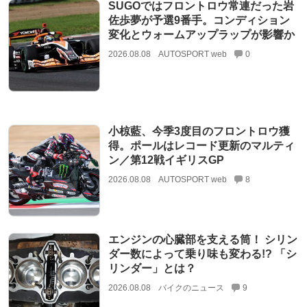
SUGOではフロントロウ常連だった岩
佐歩夢が予選9番手。コンディション
変化とウォームアップラップが影響か
2026.08.08
AUTOSPORT web
0
小椋藍、今季3度目のフロントロウ獲
得。ポールはレコード更新のマルティ
ン／第12戦イギリスGP
2026.08.08
AUTOSPORT web
8
エンジンの心臓部を支える筒！ シリン
ダー数によって乗り味も変わる!? 「シ
リンダー」とは？
2026.08.08
バイクのニュース
9