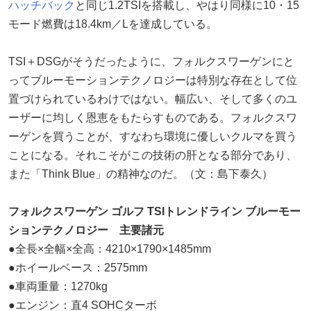
ハッチバック
と同じ1.2TSIを搭載し、やはり同様に10・15
モード燃費は18.4km／Lを達成している。
TSI＋DSGがそうだったように、フォルクスワーゲンにと
ってブルーモーションテクノロジーは特別な存在として位
置づけられているわけではない。幅広い、そして多くのユ
ーザーに均しく恩恵をもたらすものである。フォルクスワ
ーゲンを買うことが、すなわち環境に優しいクルマを買う
ことになる。それこそがこの技術の肝となる部分であり、
また「Think Blue」の精神なのだ。（文：島下泰久）
フォルクスワーゲン ゴルフ TSIトレンドライン ブルーモー
ションテクノロジー 主要諸元
●全長×全幅×全高：4210×1790×1485mm
●ホイールベース：2575mm
●車両重量：1270kg
●エンジン：直4 SOHCターボ