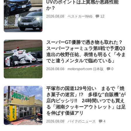
UVのポイントは上質感か悪路性能
か？
2026.08.08
ベストカーWeb
12
スーパーGT優勝で憑き物も取れた？
スーパーフォーミュラ第8戦で予選Q3
進出の牧野任祐、表情も明るく「今ま
でと違うメンタルで臨めている」
2026.08.08
motorsport.com 日本版
0
平塚市の国道129号沿い まるで「焼
き菓子の迷宮」!? 多様な“自販機”が
店内ビッシリ!! 24時間いつでも買え
る「湘南クッキーアウトレット」は足
を伸ばす価値アリ
2026.08.08
バイクのニュース
4