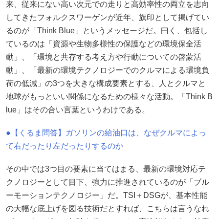
来、従来にない高い次元での走りと高効率性の両立を志向
してきたフォルクスワーゲンが近年、旗印として掲げてい
るのが「Think Blue」というメッセージだ。曰く、包括し
ているのは「資源や生物多様性の保護などの環境保全活
動」、「環境と共存する考え方や行動についての啓蒙活
動」、「最新の環境テクノロジーでのクルマによる環境負
荷の低減」の3つを大きな構成要素とする、人とクルマと
地球がもっといい関係になるための様々な活動。「Think B
lue」はその合い言葉というわけである。
●【くるま問答】ガソリンの給油口は、なぜクルマによっ
て右だったり左だったりするのか
その中では3つ目の要素に当てはまる、最新の環境対応テ
クノロジーとして目下、強力に推進されているのが「ブル
ーモーションテクノロジー」だ。TSI＋DSGが、基本性能
の大幅な底上げを図る技術だとすれば、こちらは言うなれ