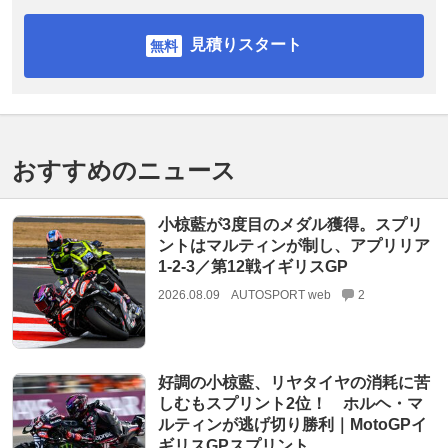
見積りスタート
おすすめのニュース
小椋藍が3度目のメダル獲得。スプリ
ントはマルティンが制し、アプリリア
1-2-3／第12戦イギリスGP
2026.08.09
AUTOSPORT web
2
好調の小椋藍、リヤタイヤの消耗に苦
しむもスプリント2位！ ホルヘ・マ
ルティンが逃げ切り勝利｜MotoGPイ
ギリスGPスプリント