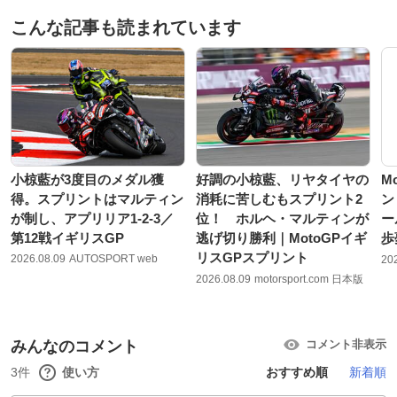
こんな記事も読まれています
小椋藍が3度目のメダル獲
好調の小椋藍、リヤタイヤの
M
得。スプリントはマルティン
消耗に苦しむもスプリント2
ン
が制し、アプリリア1-2-3／
位！ ホルヘ・マルティンが
ー
第12戦イギリスGP
逃げ切り勝利｜MotoGPイギ
歩
リスGPスプリント
2026.08.09
AUTOSPORT web
20
2026.08.09
motorsport.com 日本版
みんなのコメント
コメント非表示
3件
使い方
おすすめ順
新着順