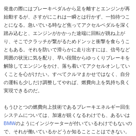
発進の際にはブレーキペダルから足を離すとエンジンが再
始動するが、さすがにこれは一瞬とは行かず、一拍待つこ
とになる。急いでいる時など焦ってアクセルペダルを深く
踏み込むと、エンジンがかかった途端に回転が跳ね上が
り、そこでクラッチが繋がるためドンッと衝撃を食らうこ
ともある。それを防いで滑らかに走り出すには、信号など
周囲の状況に気を配り、早い段階からゆっくりブレーキを
解除してエンジンをかけ、落ち着いてアクセルオンしてい
くことを心がけたい。すべてクルマまかせではなく、自分
の運転も少しだけ調整してやれば、燃費向上を気持ち良く
実現できるのだ。
もうひとつの燃費向上技術であるブレーキエネルギー回生
システムについては、加速が鋭くなるわけでも、あるいは
BMW
のようにインジケーターが付いているわけでもないの
で、それが働いているかどうか知ることことはできない。