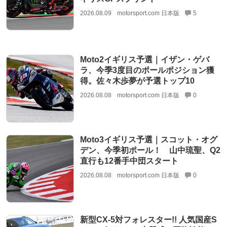
2026.08.09
motorsport.com 日本版
5
Moto2イギリス予選｜イザン・ゲバ
ラ、今季3度目のポールポジション獲
得。佐々木歩夢が予選トップ10
2026.08.08
motorsport.com 日本版
0
Moto3イギリス予選｜スコット・オグ
デン、今季初ポール！ 山中琉聖、Q2
直行も12番手中団スタート
2026.08.08
motorsport.com 日本版
0
新型CX-5対フォレスター!! 人気国産S