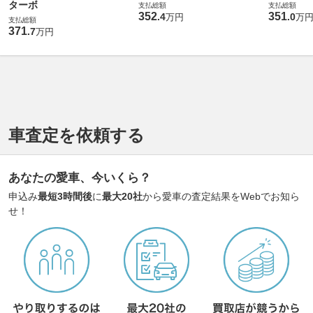
ターボ
支払総額
支払総額
352
351
.
4
.
0
万円
万
支払総額
371
.
7
万円
車査定を依頼する
あなたの愛車、今いくら？
申込み
最短3時間後
に
最大20社
から愛車の査定結果をWebでお知ら
せ！