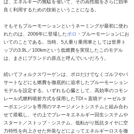
ば、エネルギーの無駄を省いて、その高性能をさらに効率
良く利用するための技術ということになる。
そもそもブルーモーションというネーミングが最初に使わ
れたのは、2006年に登場した
ポロ
・ブルーモーションにお
いてのことである。当時、5人乗り乗用車としては世界ト
ップの3.9L／100kmという低燃費を実現したこのモデル
は、まさにブランドの原点と呼んでいいだろう。
続いてフォルクスワーゲンは、ポロだけでなくゴルフやパ
サートなどにも燃費を徹底的に追求したブルーモーション
モデルを設定する。いずれも心臓として、高効率のコモン
レール式燃料噴射方式を採用したTDI＝直噴ディーゼルタ
ーボエンジンを専用のマネージメントシステムと組み合わ
せて搭載し、その上でブレーキエネルギー回生システムや
スタート／ストップ・システム、低転がり抵抗タイヤに空
力特性を向上させた外装などによってエネルギーロスを徹