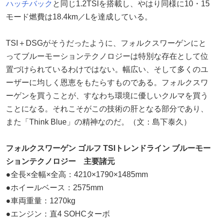
ハッチバック
と同じ1.2TSIを搭載し、やはり同様に10・15
モード燃費は18.4km／Lを達成している。
TSI＋DSGがそうだったように、フォルクスワーゲンにと
ってブルーモーションテクノロジーは特別な存在として位
置づけられているわけではない。幅広い、そして多くのユ
ーザーに均しく恩恵をもたらすものである。フォルクスワ
ーゲンを買うことが、すなわち環境に優しいクルマを買う
ことになる。それこそがこの技術の肝となる部分であり、
また「Think Blue」の精神なのだ。（文：島下泰久）
フォルクスワーゲン ゴルフ TSIトレンドライン ブルーモー
ションテクノロジー 主要諸元
●全長×全幅×全高：4210×1790×1485mm
●ホイールベース：2575mm
●車両重量：1270kg
●エンジン：直4 SOHCターボ