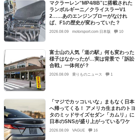
マクラーレン“MP4/8B”に搭載された
ランボルギーニ／クライスラーV1
2……あのエンジンブローがなけれ
ば、F1の歴史が変わっていた？
2026.08.09
motorsport.com 日本版
10
富士山の人気「道の駅」何も変わった
様子はなかったが…実は背景で「訴訟
合戦」一体何が？
2026.08.09
乗りものニュース
1
「マジでカッコいいな」まもなく日本
へ帰ってくる！ アメリカ生まれのトヨ
タのミッドサイズセダン「カムリ」に
日本のSNSが盛り上がっているワケ
2026.08.09
VAGUE
16