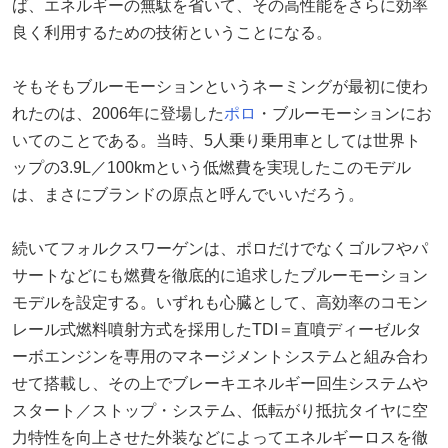
ば、エネルギーの無駄を省いて、その高性能をさらに効率
良く利用するための技術ということになる。
そもそもブルーモーションというネーミングが最初に使わ
れたのは、2006年に登場した
ポロ
・ブルーモーションにお
いてのことである。当時、5人乗り乗用車としては世界ト
ップの3.9L／100kmという低燃費を実現したこのモデル
は、まさにブランドの原点と呼んでいいだろう。
続いてフォルクスワーゲンは、ポロだけでなくゴルフやパ
サートなどにも燃費を徹底的に追求したブルーモーション
モデルを設定する。いずれも心臓として、高効率のコモン
レール式燃料噴射方式を採用したTDI＝直噴ディーゼルタ
ーボエンジンを専用のマネージメントシステムと組み合わ
せて搭載し、その上でブレーキエネルギー回生システムや
スタート／ストップ・システム、低転がり抵抗タイヤに空
力特性を向上させた外装などによってエネルギーロスを徹