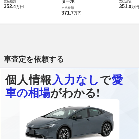
ターボ
支払総額
支払総額
352
351
.
4
.
0
万円
万
支払総額
371
.
7
万円
車査定を依頼する
個人情報
入力なし
で
愛
車の相場
がわかる!