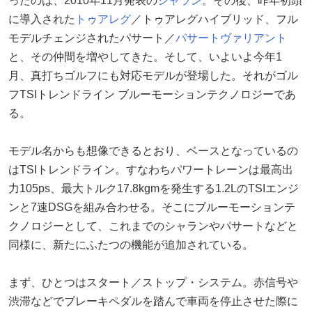
ったのは、2010年11月発表の
シャラン
。その後、昨年初頭
に導入された
トゥアレグ
／トゥアレグハイブリッド、フル
モデルチェンジされたパサート／
パサートヴァリアント
と、その仲間を増やしてきた。そして、いよいよ今年1
月、真打ちゴルフにも対応モデルが登場した。それがゴル
フTSIトレンドライン ブルーモーションテクノロジーであ
る。
モデル名からも想像できるとおり、ベースとなっているの
はTSIトレンドライン。すなわちパワートレーンは最高出
力105ps、最大トルク17.8kgmを発生する1.2LのTSIエンジ
ンと7速DSGを組み合わせる。そこにブルーモーションテ
クノロジーとして、これまでのシャランやパサートなどと
同様に、新たにふたつの機能が追加されている。
まず、ひとつはスタート／ストップ・システム。赤信号や
渋滞などでブレーキペダルを踏んで車両を停止させた際に