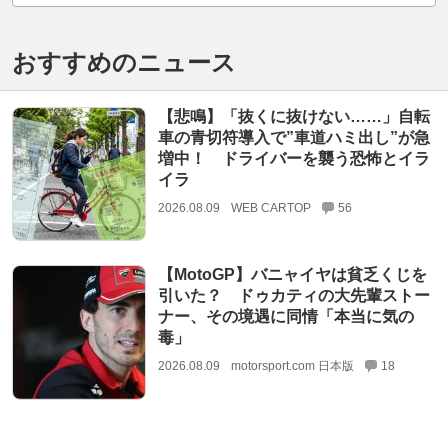
おすすめのニュース
【悲鳴】「抜くに抜けない……」自転
車の青切符導入で”車道ハミ出し”が急
増中！ ドライバーを襲う恐怖とイラ
イラ
2026.08.09
WEB CARTOP
56
【MotoGP】バニャイヤは貧乏くじを
引いた？ ドゥカティの大先輩ストー
ナー、その境遇に同情「本当に気の
毒」
2026.08.09
motorsport.com 日本版
18