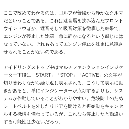
ここで改めてわかるのは、ゴルフが普段から静かなクルマ
だということである。これは遮音層を挟み込んだフロント
ウインドウほか、遮音そして吸音対策を徹底した結果で、
エンジンが停止した途端、急に静かになるという感じには
なっていない。それもあってエンジン停止を殊更に意識さ
せられることがないのである。
アイドリングストップ中はマルチファンクションインジケ
ーター下段に「START」「STOP」「ACTIVE」の文字が
切り替わりながら繰り返し表示される。こうして表示に動
きがあると、単にインジケーターが点灯するよりも、シス
テムが作動していることがわかりやすい。危険防止のため
シートベルトを外したりドアを開けると再始動をキャンセ
ルする機構も備わっているが、これなら停止したと勘違い
する可能性は少ないだろう。