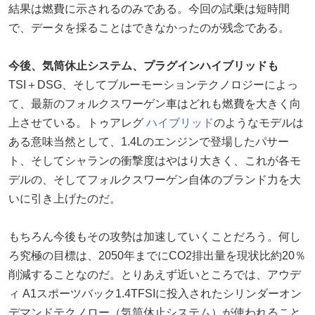
結果は燃費に示されるのみである。今回の試乗は短時間
で、データを採ることはできなかったのが残念である。
今後、気筒休止システム、プラグインハイブリッドも
TSI＋DSG、そしてブルーモーションテクノロジーによっ
て、最新のフォルクスワーゲン車はどれも燃費を大きく向
上させている。トゥアレグ
ハイブリッド
のようなモデルは
ある意味当然として、1.4Lのエンジンで登場したパサー
ト、そしてシャランの衝撃度はやはり大きく、これが各モ
デルの、そしてフォルクスワーゲン自体のブランド力を大
いに引き上げたのだ。
もちろん今後もその攻勢は加速していくことだろう。何し
ろ究極の目標は、2050年までにCO2排出量を現状比約20％
削減することなのだ。とりあえず近いところでは、アウデ
ィ A1スポーツバック1.4TFSIに投入されたシリンダーオン
デマンドテクノロー（気筒休止システム）が使われること