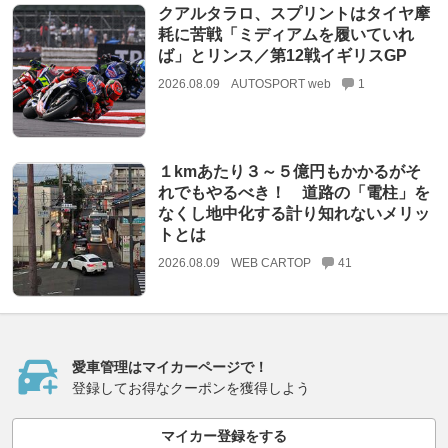
クアルタラロ、スプリントはタイヤ摩
耗に苦戦「ミディアムを履いていれ
ば」とリンス／第12戦イギリスGP
2026.08.09
AUTOSPORT web
1
１kmあたり３～５億円もかかるがそ
れでもやるべき！ 道路の「電柱」を
なくし地中化する計り知れないメリッ
トとは
2026.08.09
WEB CARTOP
41
愛車管理はマイカーページで！
登録してお得なクーポンを獲得しよう
マイカー登録をする