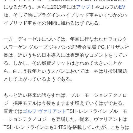
になるだろう。さらに2013年には
アップ！
やゴルフの
EV
版、そして他にプラグインハイブリッド車やいくつかのハ
イブリッド車もその仲間に加わるはずである。
一方、ディーゼルについては、年頭に行なわれたフォルク
スワーゲン グループ ジャパンの記者会見場でG.ドリザス社
長は、近いうちの日本導入には否定的なコメントをしてい
る。しかし、その燃費メリットはきわめて大きいことか
ら、向こう数年というスパンにおいては、やはり検討課題
として上がっているようである。
もっと近い将来の話をすれば、ブルーモーションテクノロ
ジー採用モデルは今後もますます増えていくはずである。
直近では
ゴルフ ヴァリアント
TSIトレンドライン ブルーモ
ーションテクノロジーも登場した。従来、ヴァリアントは
TSIトレンドラインにも1.4TSIを搭載していたが、こちらは