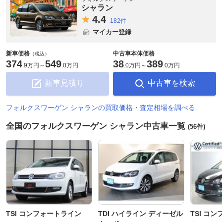
シャラン
4.
4
182件
マイカー登録
新車価格
中古車本体価格
（税込）
374
549
38
389
.
9万円
～
.
0万円
.
0万円
～
.
0万円
新車見積り
中古車を検索
フォルクスワーゲン シャランの買取価格・査定相場を調べる
全国のフォルクスワーゲン シャラン中古車一覧
(56件)
TSI コンフォートライン
TDI ハイライン ディーゼル
TSI コ