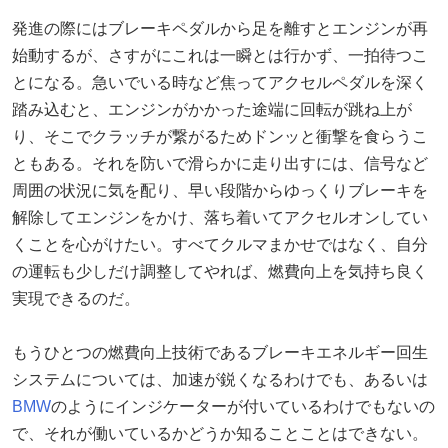
発進の際にはブレーキペダルから足を離すとエンジンが再
始動するが、さすがにこれは一瞬とは行かず、一拍待つこ
とになる。急いでいる時など焦ってアクセルペダルを深く
踏み込むと、エンジンがかかった途端に回転が跳ね上が
り、そこでクラッチが繋がるためドンッと衝撃を食らうこ
ともある。それを防いで滑らかに走り出すには、信号など
周囲の状況に気を配り、早い段階からゆっくりブレーキを
解除してエンジンをかけ、落ち着いてアクセルオンしてい
くことを心がけたい。すべてクルマまかせではなく、自分
の運転も少しだけ調整してやれば、燃費向上を気持ち良く
実現できるのだ。
もうひとつの燃費向上技術であるブレーキエネルギー回生
システムについては、加速が鋭くなるわけでも、あるいは
BMW
のようにインジケーターが付いているわけでもないの
で、それが働いているかどうか知ることことはできない。