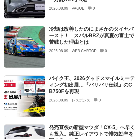
2026.08.09
VAGUE
0
冷却は改善したのにまさかのタイヤバ
ースト！ スバルBRZが真夏の富士で
苦戦した理由とは
2026.08.09
WEB CARTOP
0
バイク王、2026グッドスマイルミーテ
ィング初出展…『バリバリ伝説』のC
B750Fを再現
2026.08.09
レスポンス
0
発売直後の新型マツダ「CX-5」へ早く
も投入。純正レイアウトで排気効率を