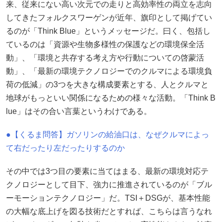
来、従来にない高い次元での走りと高効率性の両立を志向
してきたフォルクスワーゲンが近年、旗印として掲げてい
るのが「Think Blue」というメッセージだ。曰く、包括し
ているのは「資源や生物多様性の保護などの環境保全活
動」、「環境と共存する考え方や行動についての啓蒙活
動」、「最新の環境テクノロジーでのクルマによる環境負
荷の低減」の3つを大きな構成要素とする、人とクルマと
地球がもっといい関係になるための様々な活動。「Think B
lue」はその合い言葉というわけである。
●【くるま問答】ガソリンの給油口は、なぜクルマによっ
て右だったり左だったりするのか
その中では3つ目の要素に当てはまる、最新の環境対応テ
クノロジーとして目下、強力に推進されているのが「ブル
ーモーションテクノロジー」だ。TSI＋DSGが、基本性能
の大幅な底上げを図る技術だとすれば、こちらは言うなれ