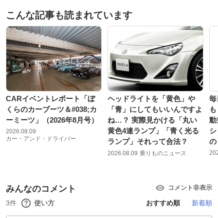
こんな記事も読まれています
CARイベントレポート「ぼ
ヘッドライトを「黄色」や
毎
くらのカーブーツ＆#038;カ
「青」にしてもいいんですよ
も
ーミーツ」（2026年8月号）
ね…？ 実際見かける「丸い
動
黄色4連ランプ」「青く光る
シ
2026.08.09
カー・アンド・ドライバー
ランプ」それって合法？
の
20
2026.08.09
乗りものニュース
みんなのコメント
コメント非表示
3件
使い方
おすすめ順
新着順