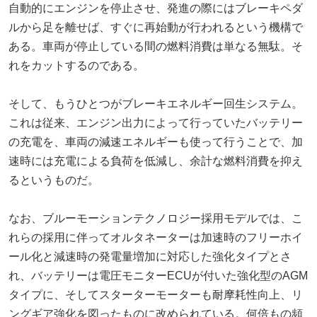
自動的にエンジンを停止させ、発進の際にはブレーキペダ
ルから足を離せば、すぐに再始動が行われるという機構で
ある。車両が停止している間の燃料消費は単なる無駄。そ
れをカットするのである。
そして、もうひとつがブレーキエネルギー回生システム。
これは従来、エンジン出力によって行っていたバッテリー
の充電を、車両の減速エネルギーも使って行うことで、加
速時には充電による負荷を低減し、余計な燃料消費を抑え
るというものだ。
なお、ブルーモーションテクノロジー採用モデルでは、こ
れらの採用に伴ってオルタネーターは加速時のフリーホイ
ール化と減速時の発電量増加に対応した強化タイプとさ
れ、バッテリーは電圧モニターECUが付いた強化型のAGM
タイプに、そしてスターターモーターも耐摩耗性向上、リ
ングギア強化を図ったものに改められている。何倍もの頻