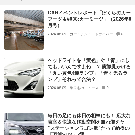
CARイベントレポート「ぼくらのカー
ブーツ＆#038;カーミーツ」（2026年8
月号）
2026.08.09
カー・アンド・ドライバー
0
ヘッドライトを「黄色」や「青」にし
てもいいんですよね…？ 実際見かける
「丸い黄色4連ランプ」「青く光るラ
ンプ」それって合法？
2026.08.09
乗りものニュース
0
毎日の足にも休日の相棒にも！ 広大な
荷室＆快適な移動空間を兼ね備えた
“ステーションワゴン派”だって納得の
「万能SUV」3選