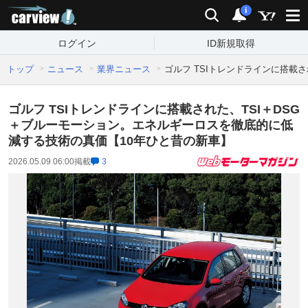
carview!
検索
通知
i
ログイン
ID新規取得
トップ
ニュース
業界ニュース
ゴルフ TSIトレンドラインに搭載
ゴルフ TSIトレンドラインに搭載された、TSI＋DSG
＋ブルーモーション。エネルギーロスを徹底的に低
減する技術の真価【10年ひと昔の新車】
2026.05.09 06:00
掲載
3