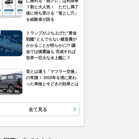
に乗れる「残クレ」は利用率
７割と大人気！ ただし満了
後に待ち受ける「落とし穴」
を経験者が語る
トランプがぶち上げた“黄金
戦艦”とんでもない建造費が
かかることが明らかに!? 議
会では慎重論も 完成すれば
世界一巨大な水上艦に？
昔とは違う「マフラー交換」
の常識！ 2010年を境に変わ
った車検と今どきの効果とは
全て見る