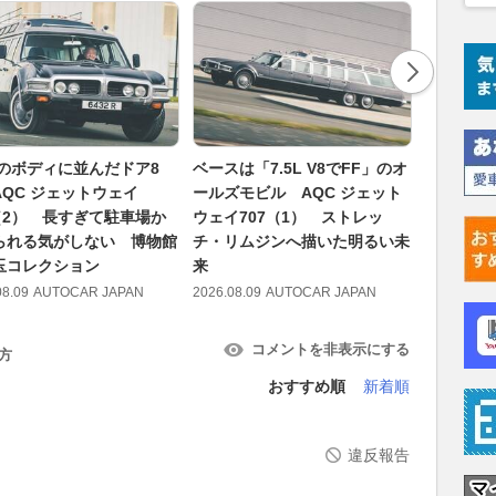
mのボディに並んだドア8
ベースは「7.5L V8でFF」のオ
アウディ代
AQC ジェットウェイ
ールズモビル AQC ジェット
アストリ
7（2） 長すぎて駐車場か
ウェイ707（1） ストレッ
つか我々
られる気がしない 博物館
チ・リムジンへ描いた明るい未
う認識に
玉コレクション
来
2026.08.09
08.09
AUTOCAR JAPAN
2026.08.09
AUTOCAR JAPAN
コメントを非表示にする
方
おすすめ順
新着順
違反報告