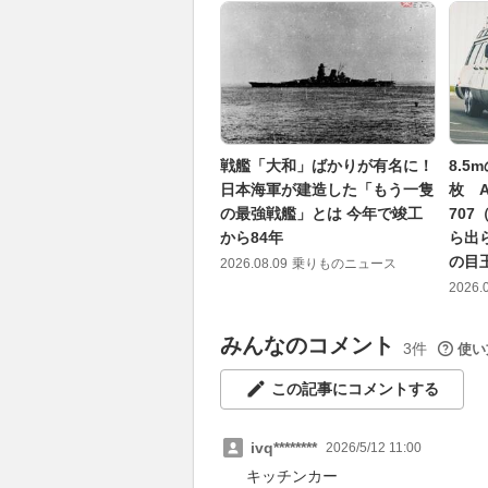
戦艦「大和」ばかりが有名に！
8.5
日本海軍が建造した「もう一隻
枚 
の最強戦艦」とは 今年で竣工
70
から84年
ら出
の目
2026.08.09
乗りものニュース
2026.
みんなのコメント
3件
使い
この記事にコメントする
ivq********
2026/5/12 11:00
キッチンカー