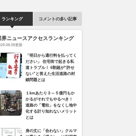
ランキング
コメントの多い記事
業界ニュースアクセスランキング
026.08.09
更新
「明日から通行料を払ってく
ださい」 住宅街で起きる私
道トラブル！ 6割超が“許せ
ない”と答えた生活道路の封
鎖問題とは
１kmあたり３～５億円もか
かるがそれでもやるべき！
道路の「電柱」をなくし地中
化する計り知れないメリット
とは
身の丈に「合わない」クルマ