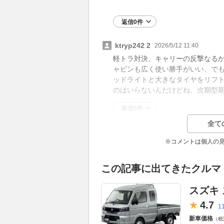
返信0件
ktryp242 2
2026/5/12 11:40
軽トラ対決、キャリーの反撃なる
ャビンも広く使い勝手がいい、で
ッドライトと大きなタイヤをリフ
のはいらないんだけどね、次期型
返信0件
全て
※コメントは個人の
この記事に出てきたクルマ
スズキ
4.
7
1
新車価格
（税