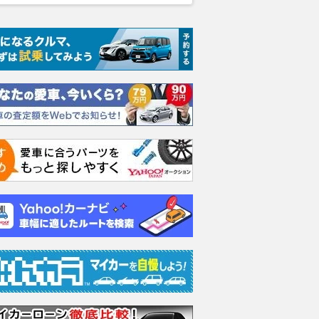
表、サインツJr.＆ピ
日本で初めて販売された欧州メ
関東最奥部の
移籍の憶測を否定「い
ーカーEV、スマート『フォー
奥の鉱山跡が
が競争力を持てるとい
ツーed』【懐かしのカーカタ
ない」場所だ
なっている証拠」
ログ】
の“本当のルー
motorsport.com 日本版
2026.08.09
レスポンス
2026.08.09
乗り