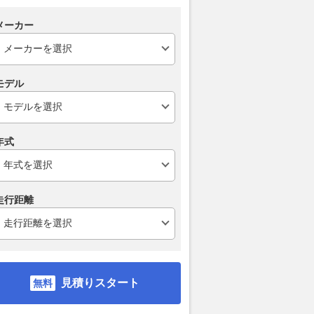
メーカー
モデル
年式
走行距離
見積りスタート