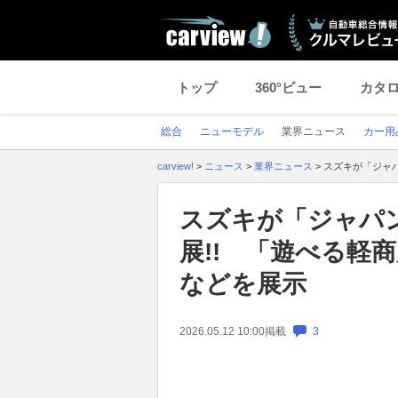
トップ
360°ビュー
カタ
総合
ニューモデル
業界ニュース
カー用
carview!
>
ニュース
>
業界ニュース
>
スズキが「ジャパ
スズキが「ジャパン
展!! 「遊べる軽
などを展示
2026.05.12 10:00
掲載
3