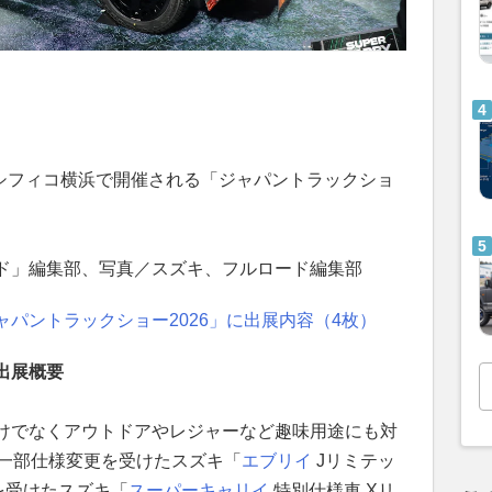
パシフィコ横浜で開催される「ジャパントラックショ
ド」編集部、写真／スズキ、フルロード編集部
パントラックショー2026」に出展内容（4枚）
出展概要
けでなくアウトドアやレジャーなど趣味用途にも対
に一部仕様変更を受けたスズキ「
エブリイ
Jリミテッ
を受けたスズキ「
スーパーキャリイ
特別仕様車 Xリ