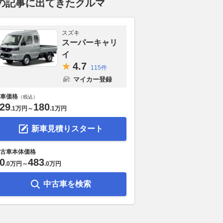
の記事に出てきたクルマ
スズキ
スーパーキャリ
イ
4.
7
115件
マイカー登録
車価格
（税込）
29
180
.
1万円
～
.
1万円
新車見積りスタート
古車本体価格
0
483
.
0万円
～
.
0万円
中古車を検索