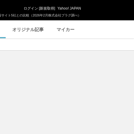
ログイン
[
新規取得
]
Yahoo! JAPAN
サイト5社との比較（2026年2月株式会社プラグ調べ）
オリジナル記事
マイカー