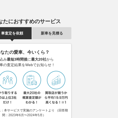
なたにおすすめのサービス
車査定を依頼
新車を見積る
あなたの愛車、今いくら？
込み
最短3時間後
に
最大20社
から
車の査定結果をWebでお知らせ！
1：本サービスで実施のアンケートより （回答期
間：2023年6月〜2024年5月）