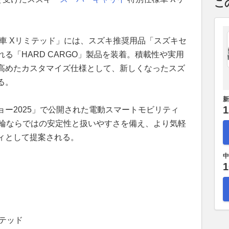
こ
車 Xリミテッド」には、スズキ推奨用品「スズキセ
る「HARD CARGO」製品を装着。積載性や実用
高めたカスタマイズ仕様として、新しくなったスズ
る。
新
1
ー2025」で公開された電動スマートモビリティ
品。四輪ならではの安定性と扱いやすさを備え、より気軽
ィとして提案される。
中
1
ミテッド