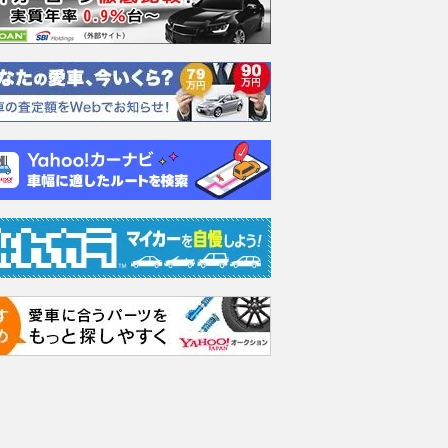
は「ピタリと同じ位
日産『ノートe-POWERニス
マルティン、
まれるの？ 実は運転
モ』＆スズキ『ソリオ』用、テ
セットアップ
業”と最新システムの二
インのフルスペック車高調「フ
復活「すべて
 知られざる驚きの仕
レックスZ」発売
っている」
2026.08.09
レスポンス
2026.08.09
mot
乗りものニュース