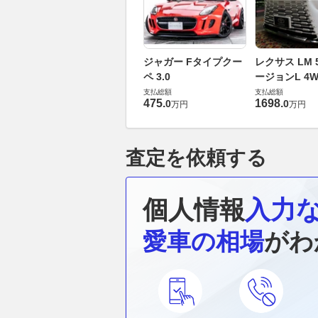
ジャガー Fタイプクー
レクサス LM 5
ペ 3.0
ージョンL 4W
支払総額
支払総額
475
.
1698
.
0
0
万円
万円
査定を依頼する
個人情報
入力
愛車の相場
がわ