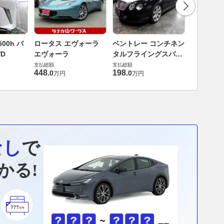
ダイハツ 
00h バ
ロータス エヴォーラ
ベントレー コンチネン
バス 66
D
エヴォーラ
タルフライングスパー
G
支払総額
6.0 4WD
支払総額
支払総額
169
.
9
万円
448
.
198
.
0
0
万円
万円
なし
で
かる!