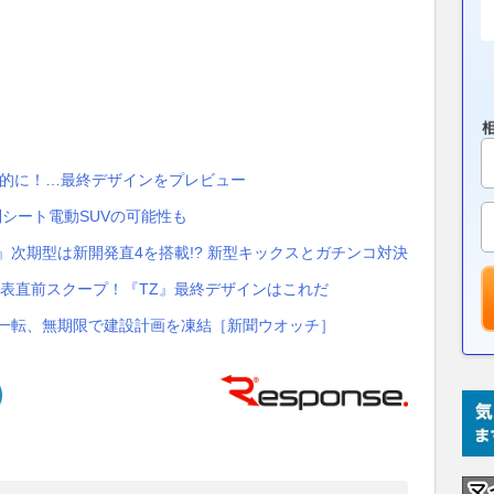
撃的に！…最終デザインをプレビュー
列シート電動SUVの可能性も
』次期型は新開発直4を搭載!? 新型キックスとガチンコ対決
発表直前スクープ！『TZ』最終デザインはこれだ
ら一転、無期限で建設計画を凍結［新聞ウオッチ］