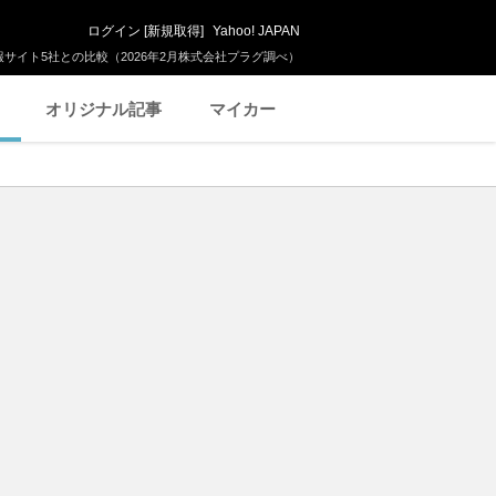
ログイン
[
新規取得
]
Yahoo! JAPAN
サイト5社との比較（2026年2月株式会社プラグ調べ）
オリジナル記事
マイカー