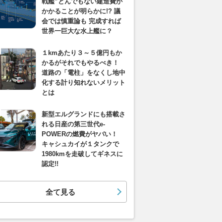
戦艦”とんでもない建造費が
かかることが明らかに!? 議
会では慎重論も 完成すれば
世界一巨大な水上艦に？
１kmあたり３～５億円もか
かるがそれでもやるべき！
道路の「電柱」をなくし地中
化する計り知れないメリット
とは
新型エルグランドにも搭載さ
れる日産の第三世代e-
POWERの燃費がヤバい！
キャシュカイが１タンクで
1980kmを走破してギネスに
認定!!
全て見る