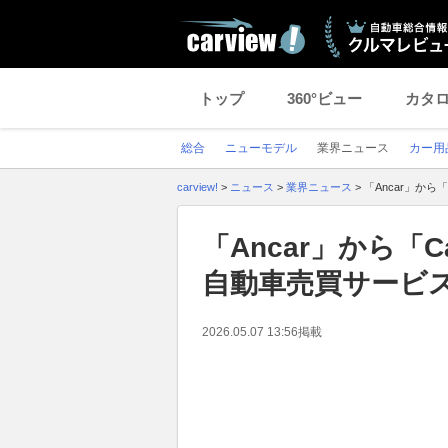
トップ
360°ビュー
カタ
総合
ニューモデル
業界ニュース
カー用
carview!
>
ニュース
>
業界ニュース
>
「Ancar」か
「Ancar」から「
自動車売買サービ
2026.05.07 13:56
掲載