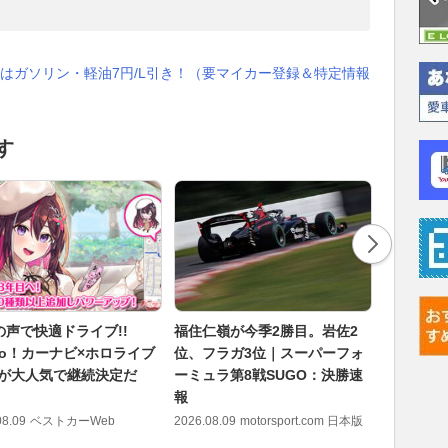
はガソリン・軽油7円/L引き！（要マイカー登録＆特定情報
す
の声で快適ドライブ!!
福住仁嶺が今季2勝目。岩佐2
なぜ電車
oo！カーナビ×ホロライブ
位、フラガ3位｜スーパーフォ
置」に止
Kiが大人気で継続決定だ
ーミュラ第8戦SUGO：決勝速
士の“神
報
人三脚！
組み
08.09
ベストカーWeb
2026.08.09
motorsport.com 日本版
2026.08.09