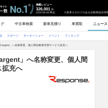
掲載レビュー
326,001
件
時点
※新車カタログのある自動車総合情報
2026.08.09
ログ
中古車検索
新車見積り
車買取
ニュース
品
スポーツ
モーターショー
イベント
ランキング
ら「Cargent」へ名称変更、個人間自動車売買サービス拡充へ
Cargent」へ名称変更、個人間
ス拡充へ