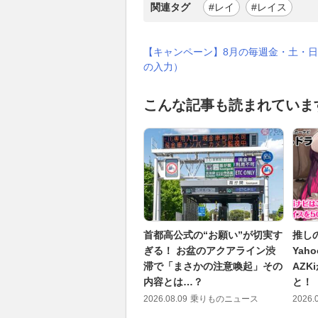
関連タグ
#レイ
#レイス
【キャンペーン】8月の毎週金・土・日
の入力）
こんな記事も読まれていま
首都高公式の“お願い”が切実す
推し
ぎる！ お盆のアクアライン渋
Yah
滞で「まさかの注意喚起」その
AZ
内容とは…？
と！
2026.08.09
乗りものニュース
2026.