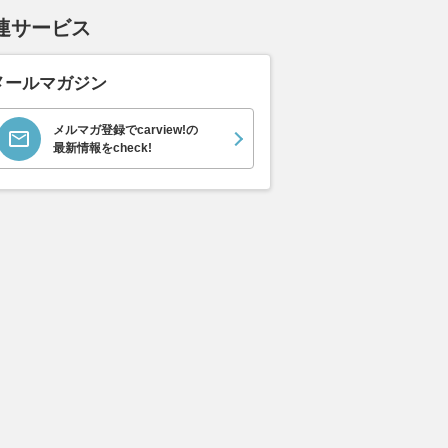
連サービス
メールマガジン
メルマガ登録でcarview!の
最新情報をcheck!