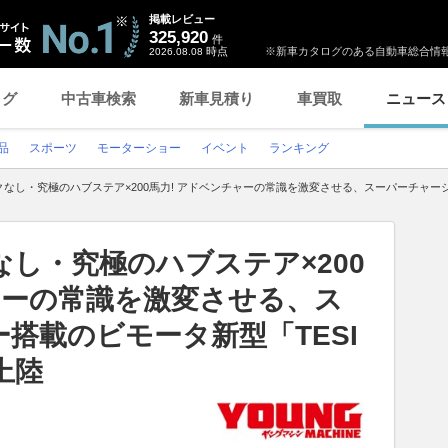
掲載レビュー
325,920
件
時点
※新車カタログのある自動車総合情報
2026.08.08
ログ
中古車検索
新車見積り
車買取
ニュース
品
スポーツ
モーターショー
イベント
ランキング
なし・究極のハブステア×200馬力! アドベンチャーの常識を激変させる、スーパーチャージャー
し・究極のハブステア×200
ャーの常識を激変させる、ス
搭載のビモータ新型「TESI
上陸