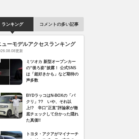
ランキング
コメントの多い記事
ニューモデルアクセスランキング
026.08.08
更新
ミツオカ 新型オープンカー
の“後ろ姿”披露！ 公式SNS
は「超好きかも」など期待の
声多数
BYDラッコはN-BOXの「パ
クリ」?? いや、それ以
上!? 辛口"正直"評論家が徹
底チェックして分かった隠れ
た真価!!
トヨタ・アクアがマイナーチ