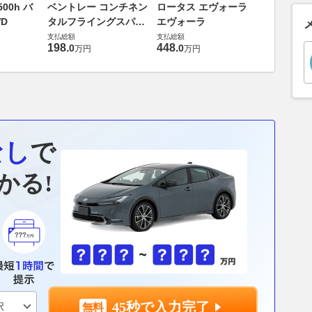
ダイハツ 
00h バ
ベントレー コンチネン
ロータス エヴォーラ
バス 66
D
タルフライングスパー
エヴォーラ
G
支払総額
6.0 4WD
支払総額
支払総額
169
.
9
万円
198
.
448
.
0
0
万円
万円
なし
で
かる!
45秒で入力完了