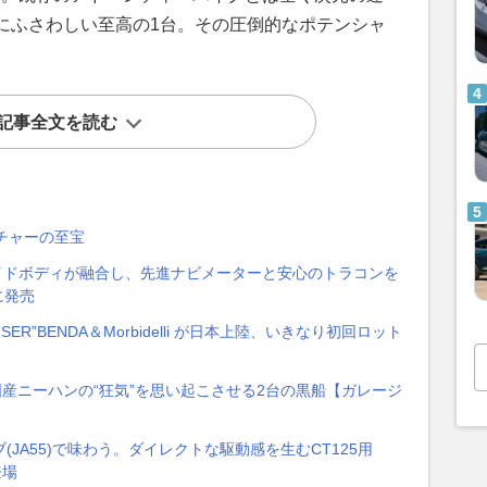
にふさわしい至高の1台。その圧倒的なポテンシャ
記事全文を読む
チャーの至宝
さとワイドボディが融合し、先進ナビメーターと安心のトラコンを
に発売
UISER”BENDA＆Morbidelli が日本上陸、いきなり初回ロット
国産ニーハンの“狂気”を思い起こさせる2台の黒船【ガレージ
JA55)で味わう。ダイレクトな駆動感を生むCT125用
登場