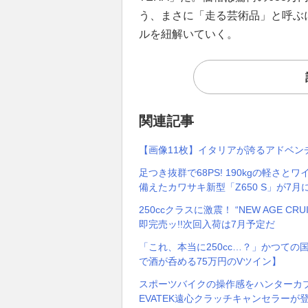
う、まさに「走る芸術品」と呼ぶ
ルを紐解いていく。
関連記事
【画像11枚】イタリアが誇るアドベン
足つき抜群で68PS! 190kgの軽
備えたカワサキ新型「Z650 S」が7月
250ccクラスに激震！ “NEW AGE CR
即完売ッ!!次回入荷は7月予定だ
「これ、本当に250cc…？」かつての
で酒が呑める75万円のVツイン】
スポーツバイクの操作感をハンターカブ(
EVATEK遠心クラッチキャンセラーが