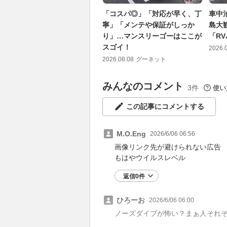
「コスパ◎」「対応が早く、丁
車中
寧」「メンテや保証がしっか
島大
り」…マンスリーゴーはここが
「R
スゴイ！
2026.
2026.08.08
グーネット
みんなのコメント
3件
使い
この記事にコメントする
M.O.Eng
2026/6/06 06:56
画像リンク先が避けられない広告
もはやウイルスレベル
返信0件
ひろーお
2026/6/06 06:00
ノーズダイブが怖い？まぁ人それ