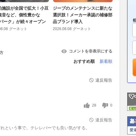
泊施設が全国で拡大！小豆
ジープのメンテナンスに新たな
BMW、
観音など、個性豊かな
選択肢！メーカー承認の補修部
定モデル「
Vパーク」が続々オープン
品ブランド導入
ンエッジ
08.08
グーネット
2026.08.08
グーネット
2026.08.08
コメントを非表示にする
方
おすすめ順
新着順
違反報告
28
0
違反報告
ぞれという事で。テレレバーでも良い気がする。