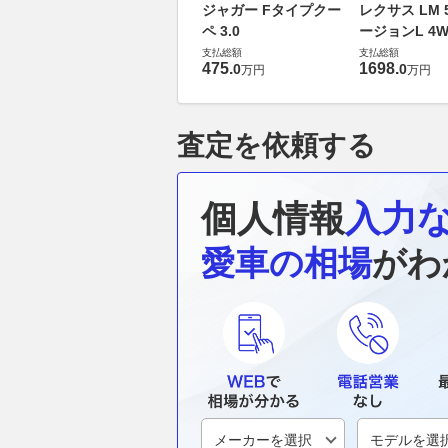
ジャガー Fタイプクー
レクサス LM 5
ペ 3.0
ージョンL 4W
支払総額
支払総額
475
.
1698
.
0
0
万円
万円
査定を依頼する
個人情報
入力
愛車の相場
がわ