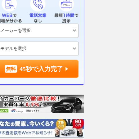
走りを研ぎ澄ました限
路上駐車をする人が減少傾向
超高速！ レ
M2 CS エディショ
に。最新調査で見えた実態と
超ラップでベ
」
は？パーク24
小椋藍5番手｜
スGP プラク
グーネット
2026.08.08
グーネット
2026.08.08
mot
45秒で入力完了