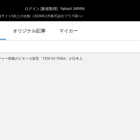
ログイン
[
新規取得
]
Yahoo! JAPAN
サイト5社との比較（2026年2月株式会社プラグ調べ）
オリジナル記事
マイカー
搭載のビモータ新型「TESI H2 TERA」が日本上