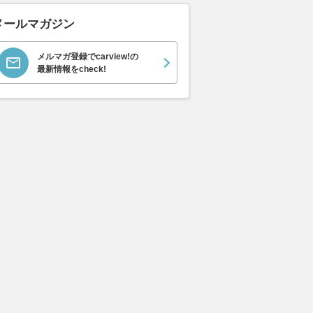
ムーヴキャン
アストンマーティン
ホンダ NSX 3.0
ロール
0 ストライプス
V8 ヴァンテージ スポ
ト ロ
支払総額
メールマガジン
898
.
0
万円
ーツシフト
ースト(
支払総額
支払総額
589
.
905
.
0
1
万円
メルマガ登録でcarview!の
最新情報をcheck!