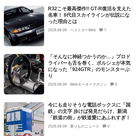
R32こそ最高傑作!! GT-R復活を支えた
名車！ 8代目スカイラインが伝説にな
った理由とは
2026.08.09
ベストカーWeb
7
「そんなに神経つかうのか…」プロド
ライバーも舌を巻く、ポルシェが本気
になった「924GTR」のモンスターぶ
り
2026.08.09
Webモーターマガジン
0
今にも走りそうな電話ボックスに「国
鉄」の文字 歩けば発見だらけ、新潟
「鉄道の街」が鉄道愛にあふれすぎ！
2026.08.09
乗りものニュース
0