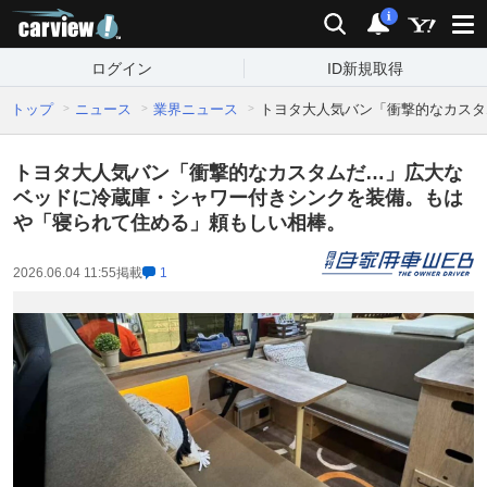
carview!
検索
通知
i
ログイン
ID新規取得
トップ
ニュース
業界ニュース
トヨタ大人気バン「衝撃的なカスタ
トヨタ大人気バン「衝撃的なカスタムだ…」広大な
ベッドに冷蔵庫・シャワー付きシンクを装備。もは
や「寝られて住める」頼もしい相棒。
2026.06.04 11:55
掲載
1