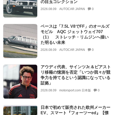
の目玉コレクション
2026.08.09
AUTOCAR JAPAN
0
ベースは「7.5L V8でFF」のオールズ
モビル AQC ジェットウェイ707
（1） ストレッチ・リムジンへ描い
た明るい未来
2026.08.09
AUTOCAR JAPAN
0
アウディ代表、サインツJr.＆ピアスト
リ移籍の憶測を否定「いつか我々が競
争力を持てるという認識になっている
証拠」
2026.08.09
motorsport.com 日本版
0
日本で初めて販売された欧州メーカー
EV、スマート『フォーツーed』【懐