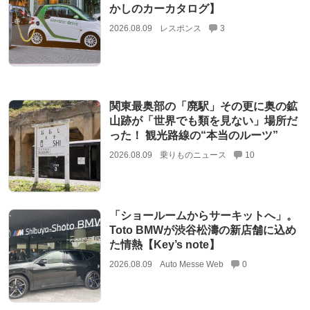
かしのカーカタログ】
2026.08.09
レスポンス
3
関東最奥部の「廃駅」その更に奥の鉱
山跡が「世界でも類を見ない」場所だ
った！ 観光路線の“本当のルーツ”
2026.08.09
乗りものニュース
10
「ショールームからサーキットへ」。
Toto BMWが渋谷松濤の新店舗に込め
た情熱【Key’s note】
2026.08.09
Auto Messe Web
0