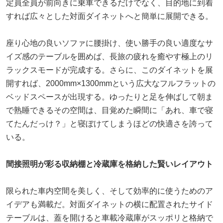
定員全員が前向きに乗車できるだけでなく、目的地に到着
すれば広々とした対面ダイネットへと簡単に展開できる。
座り心地の良いソファに腰掛け、使い勝手の良い適度なサ
イズ感のテーブルを囲めば、長旅の疲れを癒やす極上のリ
ラックスモードが完成する。さらに、このダイネットを展
開すれば、2000mm×1300mmという広大なフルフラットの
ベッドスペースが出現する。ゆったりと足を伸ばして朝ま
で熟睡できるその空間は、目覚めた瞬間に「あれ、車で寝
てたんだっけ？」と寝ぼけてしまうほどの快適さを誇って
いる。
間接照明が彩る収納棚と冷蔵庫を格納した賢いレイアウト
限られた車内空間を美しく、そして効率的に使うためのア
イデアも満載だ。対面ダイネットの横に配置されたサイド
テーブルは、蓋を開けると車載冷蔵庫がスッポリと格納で