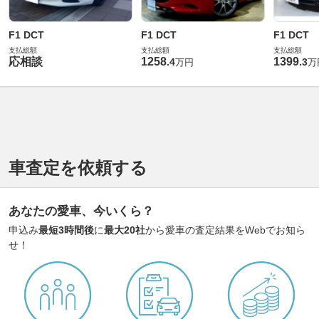
F1 DCT
F1 DCT
F1 DCT
支払総額
支払総額
支払総額
応相談
1258
1399
.
4
.
3
万円
万
車査定を依頼する
あなたの愛車、今いくら？
申込み
最短3時間後
に
最大20社
から愛車の査定結果をWebでお知ら
せ！