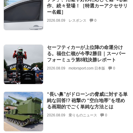
作、続々登場！［特選カーアクセサリ
ー名鑑］
2026.08.09
レスポンス
0
セーフティカーが上位陣の命運分け
る。福住仁嶺が今季2勝目｜スーパー
フォーミュラ第8戦決勝レポート
2026.08.09
motorsport.com 日本版
0
“長い鼻”がドローンの脅威に対する単
純な回答!? 砲撃の “空白地帯”を埋め
る画期的でごく単純な方法とは
2026.08.09
乗りものニュース
0