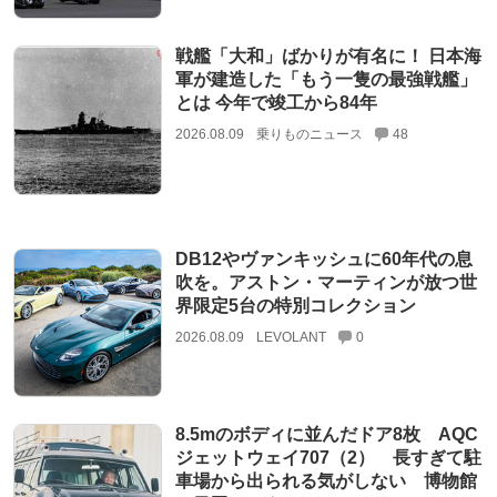
戦艦「大和」ばかりが有名に！ 日本海
軍が建造した「もう一隻の最強戦艦」
とは 今年で竣工から84年
2026.08.09
乗りものニュース
48
DB12やヴァンキッシュに60年代の息
吹を。アストン・マーティンが放つ世
界限定5台の特別コレクション
2026.08.09
LEVOLANT
0
8.5mのボディに並んだドア8枚 AQC
ジェットウェイ707（2） 長すぎて駐
車場から出られる気がしない 博物館