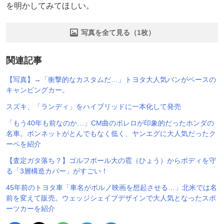
を明かしてみてほしい。
写真を全て見る（1枚）
関連記事
【写真】→「衝撃的なカスタムだ…」トヨタ大人気バンがベースの
キャンピングカー。
スズキ、「ランディ」をハイブリッドに一本化して発売
「もう40年も前なのか…」CM曲のボレロが印象的だったホンダの
名車。ボンネットがとんでもなく低く、ヤンエグに大人気だったク
ーペを紹介
【査定ガタ落ち？】ゴルフボール大の雹（ひょう）からボディを守
る「3層構造カバー」がすごい！
45年前のトヨタ車「車名がポルノ映画を想起させる…」北米では名
前を変えて販売。ウェッジシェイプデザインで大人気となったスポ
ーツカーを紹介