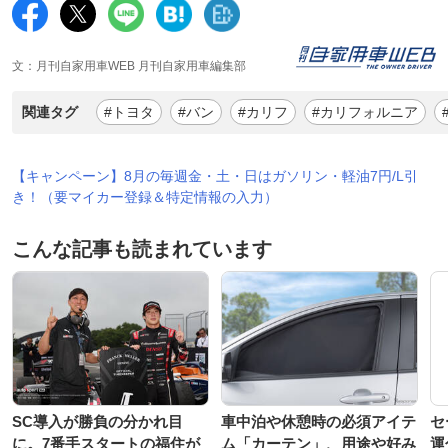
文：月刊自家用車WEB 月刊自家用車編集部
関連タグ
#トヨタ
#バン
#カリフ
#カリフォルニア
【キャンペーン】8月の毎週金・土・日はガソリン・軽油7円/L引
き！（要マイカー登録＆特定情報の入力）
こんな記事も読まれています
SC導入が勝負の分かれ目
車中泊や休憩時の必須アイテ
セ
に。7番手スタートの福住が
ム「カーテン」、用途や好み
運