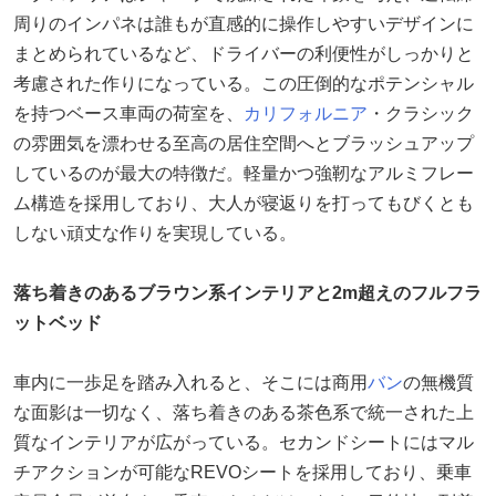
周りのインパネは誰もが直感的に操作しやすいデザインに
まとめられているなど、ドライバーの利便性がしっかりと
考慮された作りになっている。この圧倒的なポテンシャル
を持つベース車両の荷室を、
カリフォルニア
・クラシック
の雰囲気を漂わせる至高の居住空間へとブラッシュアップ
しているのが最大の特徴だ。軽量かつ強靭なアルミフレー
ム構造を採用しており、大人が寝返りを打ってもびくとも
しない頑丈な作りを実現している。
落ち着きのあるブラウン系インテリアと2m超えのフルフラ
ットベッド
車内に一歩足を踏み入れると、そこには商用
バン
の無機質
な面影は一切なく、落ち着きのある茶色系で統一された上
質なインテリアが広がっている。セカンドシートにはマル
チアクションが可能なREVOシートを採用しており、乗車