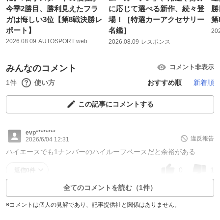
今季2勝目、勝利見えたフラ
に応じて選べる新作、続々登
勝
ガは悔しい3位【第8戦決勝レ
場！［特選カーアクセサリー
第
ポート】
名鑑］
20
2026.08.09
AUTOSPORT web
2026.08.09
レスポンス
みんなのコメント
コメント非表示
1件
使い方
おすすめ順
新着順
この記事にコメントする
evp********
違反報告
2026/6/04 12:31
ハイエースでも1ナンバーのハイルーフベースだと余裕がある
0
1
返信0件
全てのコメントを読む（1件）
※コメントは個人の見解であり、記事提供社と関係はありません。