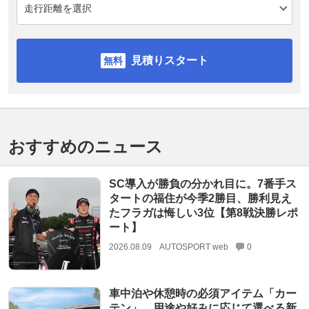
見積りスタート
おすすめのニュース
SC導入が勝負の分かれ目に。7番手ス
タートの福住が今季2勝目、勝利見え
たフラガは悔しい3位【第8戦決勝レポ
ート】
2026.08.09
AUTOSPORT web
0
車中泊や休憩時の必須アイテム「カー
テン」、用途や好みに応じて選べる新