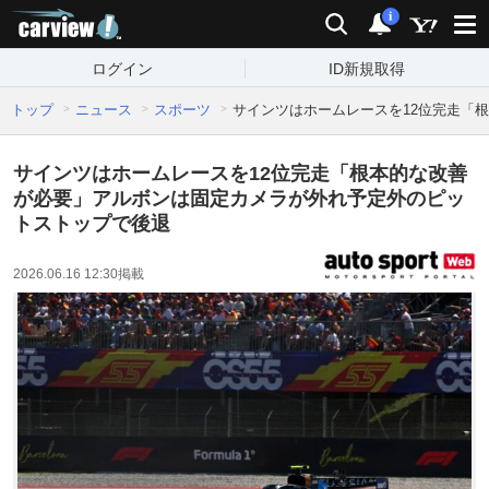
carview!
検索
通知
i
ログイン
ID新規取得
トップ
ニュース
スポーツ
サインツはホームレースを12位完走「
サインツはホームレースを12位完走「根本的な改善
が必要」アルボンは固定カメラが外れ予定外のピッ
トストップで後退
2026.06.16 12:30
掲載