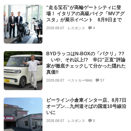
“走る宝石”が高輪ゲートシティに登
場！ イタリアの高級バイク「MVアグ
スタ」が展示イベント 8月9日まで
2026.08.07
レスポンス
4
BYDラッコはN-BOXの「パクリ」??
いや、それ以上!? 辛口"正直"評論
家が徹底チェックして分かった隠れた
真価!!
2026.08.07
ベストカーWeb
57
ビーライン小倉東インター店、8月7日
オープン…九州道そばの国道10号線沿
いに
2026.08.07
レスポンス
0