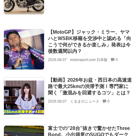
【MotoGP】ジャック・ミラー、ヤマ
ハとWSBK移籍を交渉中と認める「向
こうで何ができるか楽しみ」発表は今
後数週間以内？
2026.08.07
motorsport.com 日本版
5
【動画】2026年お盆・西日本の高速道
路で最大25kmの渋滞予測！専門家に
聞く「激混みを回避するコツ」とは？
2026.08.07
くるまのニュース
0
富士での“28台”抜きで驚かせたThree
Bond。小出得意のSUGOでもダーク