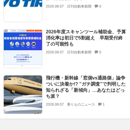
2026.08.07
日刊自動車新聞
0
2026年度スキャンツール補助金、予算
消化率は初日で5割超え 早期受付終
了の可能性も
2026.08.07
日刊自動車新聞
0
飛行機・新幹線「窓側vs通路側」論争
ついに決着か!? ”ガチ調査”で判明した
知られざる「新傾向」…あなたはどっ
ち派？
2026.08.07
乗りものニュース
1