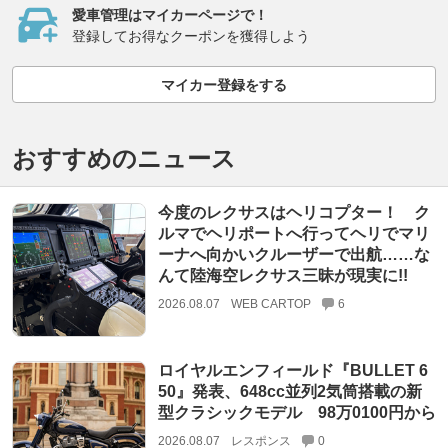
愛車管理はマイカーページで！
登録してお得なクーポンを獲得しよう
マイカー登録をする
おすすめのニュース
今度のレクサスはヘリコプター！ ク
ルマでヘリポートへ行ってヘリでマリ
ーナへ向かいクルーザーで出航……な
んて陸海空レクサス三昧が現実に!!
2026.08.07
WEB CARTOP
6
ロイヤルエンフィールド『BULLET 6
50』発表、648cc並列2気筒搭載の新
型クラシックモデル 98万0100円から
2026.08.07
レスポンス
0