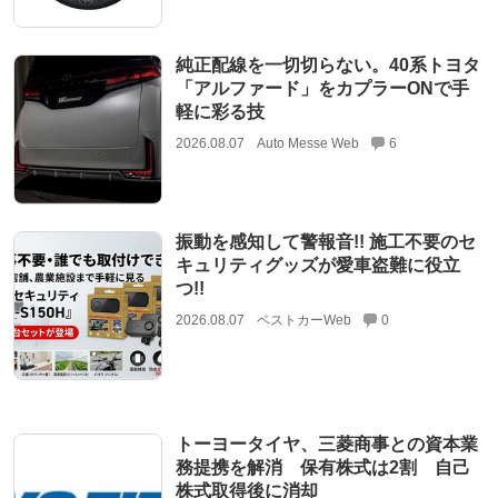
純正配線を一切切らない。40系トヨタ
「アルファード」をカプラーONで手
軽に彩る技
2026.08.07
Auto Messe Web
6
振動を感知して警報音!! 施工不要のセ
キュリティグッズが愛車盗難に役立
つ!!
2026.08.07
ベストカーWeb
0
トーヨータイヤ、三菱商事との資本業
務提携を解消 保有株式は2割 自己
株式取得後に消却