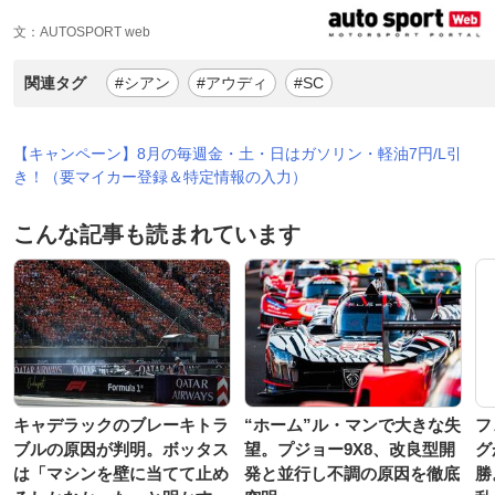
文：AUTOSPORT web
関連タグ
#シアン
#アウディ
#SC
【キャンペーン】8月の毎週金・土・日はガソリン・軽油7円/L引
き！（要マイカー登録＆特定情報の入力）
こんな記事も読まれています
キャデラックのブレーキトラ
“ホーム”ル・マンで大きな失
フ
ブルの原因が判明。ボッタス
望。プジョー9X8、改良型開
グ
は「マシンを壁に当てて止め
発と並行し不調の原因を徹底
勝