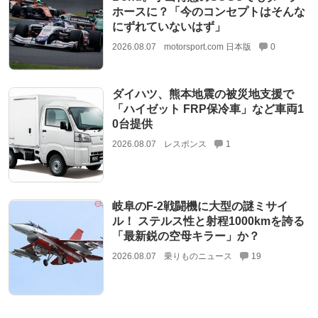
ホースに？「今のコンセプトはそんな
にずれていないはず」
2026.08.07
motorsport.com 日本版
0
ダイハツ、熊本地震の被災地支援で
「ハイゼット FRP保冷車」など車両1
0台提供
2026.08.07
レスポンス
1
岐阜のF-2戦闘機に大型の謎ミサイ
ル！ ステルス性と射程1000kmを誇る
「最新鋭の空母キラー」か？
2026.08.07
乗りものニュース
19