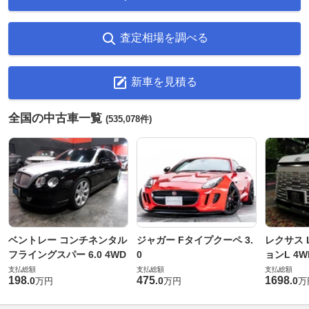
査定相場を調べる
新車を見積る
全国の中古車一覧
(535,078件)
ベントレー コンチネンタル
ジャガー Fタイプクーペ 3.
レクサス L
フライングスパー 6.0 4WD
0
ョンL 4W
支払総額
支払総額
支払総額
198
475
1698
.
0
.
0
.
0
万円
万円
万