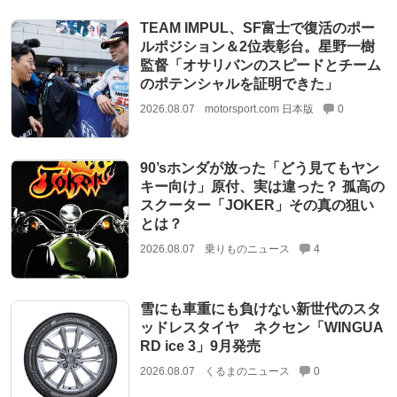
TEAM IMPUL、SF富士で復活のポー
ルポジション＆2位表彰台。星野一樹
監督「オサリバンのスピードとチーム
のポテンシャルを証明できた」
2026.08.07
motorsport.com 日本版
0
90’sホンダが放った「どう見てもヤン
キー向け」原付、実は違った？ 孤高の
スクーター「JOKER」その真の狙い
とは？
2026.08.07
乗りものニュース
4
雪にも車重にも負けない新世代のスタ
ッドレスタイヤ ネクセン「WINGUA
RD ice 3」9月発売
2026.08.07
くるまのニュース
0