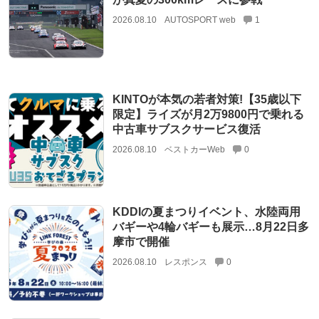
2026.08.10
AUTOSPORT web
1
KINTOが本気の若者対策!【35歳以下
限定】ライズが月2万9800円で乗れる
中古車サブスクサービス復活
2026.08.10
ベストカーWeb
0
KDDIの夏まつりイベント、水陸両用
バギーや4輪バギーも展示…8月22日多
摩市で開催
2026.08.10
レスポンス
0