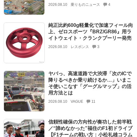
2026.08.10
乗りものニュース
4
純正比約600g軽量化で加速フィール向
上、ゼロスポーツ『BRZ/GR86』用ラ
イトウェイト・クランクプーリー発売
2026.08.10
レスポンス
3
ヤバっ、高速道路で大渋滞「次のICで
降りるべきか乗り続けるか…」いまこ
そ使いこなす「グーグルマップ」の活
用方法とは
2026.08.10
VAGUE
11
信頼性確保の方向性が奏功した前半戦
／“諦めなかった”福住のF1初ドライブ
【F1チームの戦い方：小松礼雄コラム