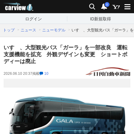
carview!
検索
通知
i
ログイン
ID新規取得
トップ
ニュース
ニューモデル
いすゞ、大型観光バス「ガーラ」を
いすゞ、大型観光バス「ガーラ」を一部改良 運転
支援機能を拡充 外観デザインも変更 ショートボ
ディーは廃止
2026.06.10 20:37
掲載
10