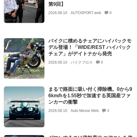
第9回】
2026.08.10
AUTOSPORT web
0
バイクに積めるチェアにハイバックモ
デル登場！「WIDE/REST ハイバック
チェア」がデイトナから発売
2026.08.10
バイクブロス
0
まるで路面に吸い付く掃除機。0から9
6km/hを1.55秒で加速する英国産ファ
ンカーの衝撃
2026.08.10
Auto Messe Web
3