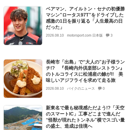
ベアマン、アイルトン・セナの初優勝
マシン”ロータス97T”をドライブした
感激の1日を振り返る「人生最高の日
だった」
2026.08.10
motorsport.com 日本版
3
長崎市「出島」で“大人の”お子様ラン
チ!? 『長崎内外倶楽部レストラン』
のトルコライスに松浦産の鯵が!! 美
味しいアジフライを求めて走る旅
2026.08.10
バイクのニュース
0
新東名で最も秘境感ただよう!?「天空
のスマートIC」工事どこまで進んだ
“怪獣が現れたトンネル”横でスゴい量
の盛土、造成は佳境へ