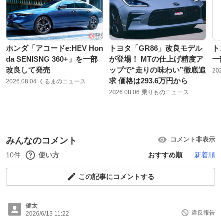
ホンダ「アコードe:HEV Hon
トヨタ「GR86」改良モデル
ト
da SENISNG 360+」を一部
が登場！ MTの仕上げ精度ア
一
改良して発売
ップで“走りの味わい”徹底追
20
求 価格は293.6万円から
2026.08.04
くるまのニュース
2026.08.06
乗りものニュース
みんなのコメント
コメント非表示
10件
使い方
おすすめ順
新着順
この記事にコメントする
健太
違反報告
2026/6/13 11:22