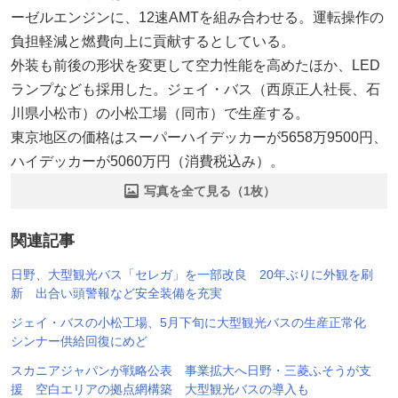
ーゼルエンジンに、12速AMTを組み合わせる。運転操作の
負担軽減と燃費向上に貢献するとしている。
外装も前後の形状を変更して空力性能を高めたほか、LED
ランプなども採用した。ジェイ・バス（西原正人社長、石
川県小松市）の小松工場（同市）で生産する。
東京地区の価格はスーパーハイデッカーが5658万9500円、
ハイデッカーが5060万円（消費税込み）。
写真を全て見る（1枚）
関連記事
日野、大型観光バス「セレガ」を一部改良 20年ぶりに外観を刷
新 出合い頭警報など安全装備を充実
ジェイ・バスの小松工場、5月下旬に大型観光バスの生産正常化
シンナー供給回復にめど
スカニアジャパンが戦略公表 事業拡大へ日野・三菱ふそうが支
援 空白エリアの拠点網構築 大型観光バスの導入も