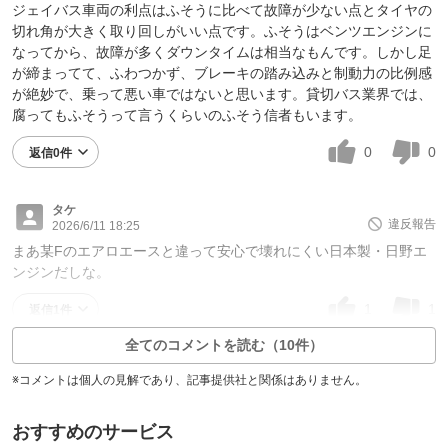
ジェイバス車両の利点はふそうに比べて故障が少ない点とタイヤの
切れ角が大きく取り回しがいい点です。ふそうはベンツエンジンに
なってから、故障が多くダウンタイムは相当なもんです。しかし足
が締まってて、ふわつかず、ブレーキの踏み込みと制動力の比例感
が絶妙で、乗って悪い車ではないと思います。貸切バス業界では、
腐ってもふそうって言うくらいのふそう信者もいます。
0
0
返信0件
タケ
違反報告
2026/6/11 18:25
まあ某Fのエアロエースと違って安心で壊れにくい日本製・日野エ
ンジンだしな。
1
1
返信1件
全てのコメントを読む（10件）
※コメントは個人の見解であり、記事提供社と関係はありません。
おすすめのサービス