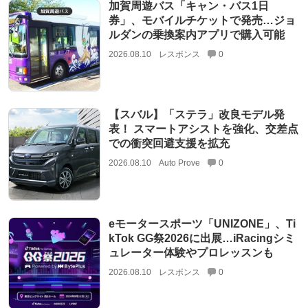
加賀周遊バス「キャン・バス1日
券」、モバイルチケットで発売…ジョ
ルダンの乗換案内アプリで購入可能
2026.08.10
レスポンス
0
【スバル】「ステラ」改良モデル発
表！ スマートアシストを強化、交差点
での衝突回避支援を拡充
2026.08.10
Auto Prove
0
eモータースポーツ「UNIZONE」、Ti
kTok GG祭2026に出展…iRacingシミ
ュレーター体験やプロレッスンも
2026.08.10
レスポンス
0