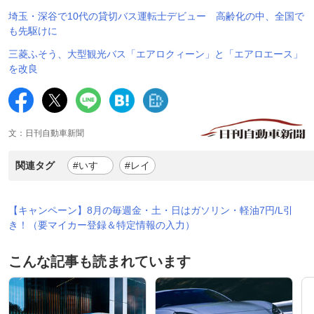
埼玉・深谷で10代の貸切バス運転士デビュー 高齢化の中、全国で
も先駆けに
三菱ふそう、大型観光バス「エアロクィーン」と「エアロエース」
を改良
文：日刊自動車新聞
関連タグ
#いすゞ
#レイ
【キャンペーン】8月の毎週金・土・日はガソリン・軽油7円/L引
き！（要マイカー登録＆特定情報の入力）
こんな記事も読まれています