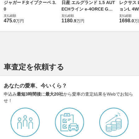
ジャガー Fタイプクーペ 3.
日産 エルグランド 1.5 AUT
レクサス L
0
ECHライン e-4ORCE Gス
ョンL 4W
ペック 4WD
支払総額
支払総額
支払総額
475
1180
1698
.
0
.
9
.
0
万円
万円
万
車査定を依頼する
あなたの愛車、今いくら？
申込み
最短3時間後
に
最大20社
から愛車の査定結果をWebでお知ら
せ！