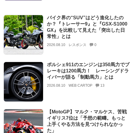
バイク界の“SUV”はどう進化したの
か？『トレーサー9』と『GSX-S1000
GX』を比較して見えた「突出した日
常性」とは
2026.08.10
レスポンス
0
ポルシェ911のエンジンは350馬力でブ
レーキは1200馬力！ レーシングドラ
イバーが語る「制動馬力」とは
2026.08.10
WEB CARTOP
13
【MotoGP】マルク・マルケス、苦戦
イギリス7位は「予想の範疇。もっと
上手くやる方法を見つけられなかっ
た」