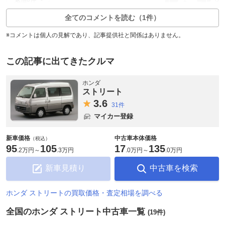
全てのコメントを読む（1件）
※コメントは個人の見解であり、記事提供社と関係はありません。
この記事に出てきたクルマ
ホンダ
ストリート
3.
6
31件
マイカー登録
新車価格
中古車本体価格
（税込）
95
105
17
135
.
2万円
～
.
3万円
.
0万円
～
.
0万円
新車見積り
中古車を検索
ホンダ ストリートの買取価格・査定相場を調べる
全国のホンダ ストリート中古車一覧
(19件)