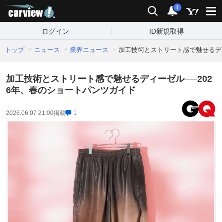
carview!
検索
通知
i
ログイン
ID新規取得
トップ
ニュース
業界ニュース
加工技術とストリート感で魅せるディ
加工技術とストリート感で魅せるディーゼル──202
6年、春のショートパンツガイド
2026.06.07 21:00
掲載
1