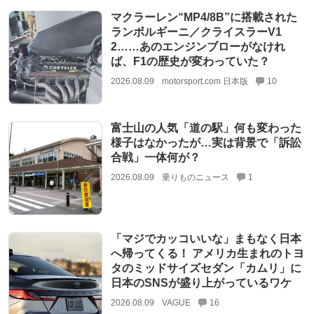
マクラーレン“MP4/8B”に搭載された
ランボルギーニ／クライスラーV1
2……あのエンジンブローがなけれ
ば、F1の歴史が変わっていた？
2026.08.09
motorsport.com 日本版
10
富士山の人気「道の駅」何も変わった
様子はなかったが…実は背景で「訴訟
合戦」一体何が？
2026.08.09
乗りものニュース
1
「マジでカッコいいな」まもなく日本
へ帰ってくる！ アメリカ生まれのトヨ
タのミッドサイズセダン「カムリ」に
日本のSNSが盛り上がっているワケ
2026.08.09
VAGUE
16