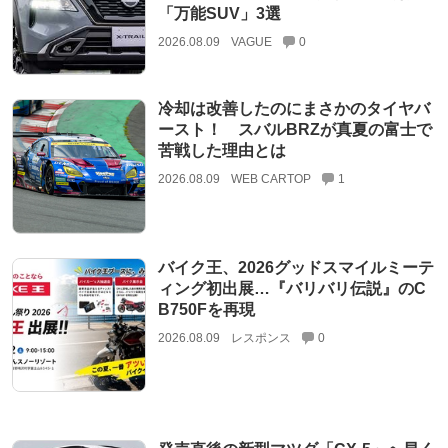
「万能SUV」3選
2026.08.09
VAGUE
0
冷却は改善したのにまさかのタイヤバ
ースト！ スバルBRZが真夏の富士で
苦戦した理由とは
2026.08.09
WEB CARTOP
1
バイク王、2026グッドスマイルミーテ
ィング初出展…『バリバリ伝説』のC
B750Fを再現
2026.08.09
レスポンス
0