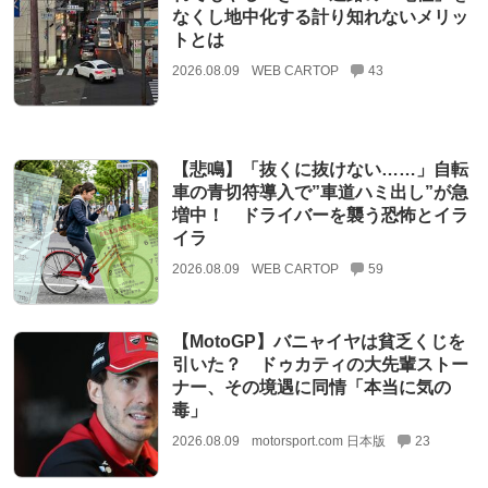
なくし地中化する計り知れないメリッ
トとは
2026.08.09
WEB CARTOP
43
【悲鳴】「抜くに抜けない……」自転
車の青切符導入で”車道ハミ出し”が急
増中！ ドライバーを襲う恐怖とイラ
イラ
2026.08.09
WEB CARTOP
59
【MotoGP】バニャイヤは貧乏くじを
引いた？ ドゥカティの大先輩ストー
ナー、その境遇に同情「本当に気の
毒」
2026.08.09
motorsport.com 日本版
23