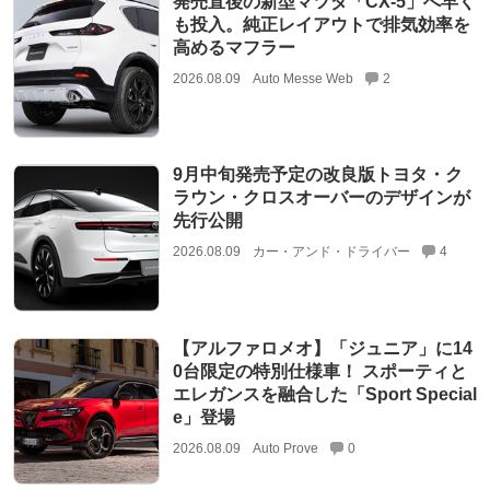
発売直後の新型マツダ「CX-5」へ早く
も投入。純正レイアウトで排気効率を
高めるマフラー
2026.08.09
Auto Messe Web
2
9月中旬発売予定の改良版トヨタ・ク
ラウン・クロスオーバーのデザインが
先行公開
2026.08.09
カー・アンド・ドライバー
4
【アルファロメオ】「ジュニア」に14
0台限定の特別仕様車！ スポーティと
エレガンスを融合した「Sport Special
e」登場
2026.08.09
Auto Prove
0