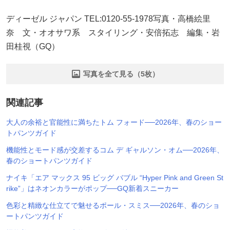
ディーゼル ジャパン TEL:0120-55-1978写真・高橋絵里
奈 文・オオサワ系 スタイリング・安倍拓志 編集・岩
田桂視（GQ）
写真を全て見る（5枚）
関連記事
大人の余裕と官能性に満ちたトム フォード──2026年、春のショー
トパンツガイド
機能性とモード感が交差するコム デ ギャルソン・オム──2026年、
春のショートパンツガイド
ナイキ「エア マックス 95 ビッグ バブル “Hyper Pink and Green St
rike”」はネオンカラーがポップ──GQ新着スニーカー
色彩と精緻な仕立てで魅せるポール・スミス──2026年、春のショ
ートパンツガイド