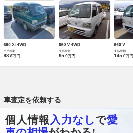
660 Xi 4WD
660 V 4WD
660 V
支払総額
支払総額
支払総額
88
95
145
.
8
.
0
.
0
万円
万円
万
車査定を依頼する
個人情報
入力なし
で
愛
車の相場
がわかる!