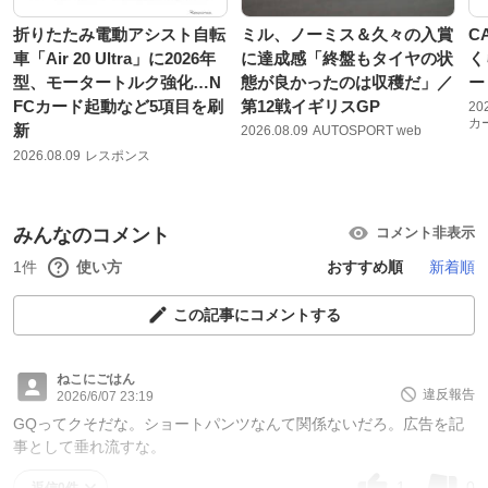
折りたたみ電動アシスト自転
ミル、ノーミス＆久々の入賞
C
車「Air 20 Ultra」に2026年
に達成感「終盤もタイヤの状
く
型、モータートルク強化…N
態が良かったのは収穫だ」／
ー
FCカード起動など5項目を刷
第12戦イギリスGP
20
カ
新
2026.08.09
AUTOSPORT web
2026.08.09
レスポンス
みんなのコメント
コメント非表示
1件
使い方
おすすめ順
新着順
この記事にコメントする
ねこにごはん
違反報告
2026/6/07 23:19
GQってクそだな。ショートパンツなんて関係ないだろ。広告を記
事として垂れ流すな。
1
0
返信0件