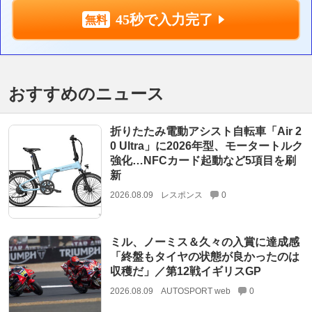
45秒で入力完了
おすすめのニュース
折りたたみ電動アシスト自転車「Air 2
0 Ultra」に2026年型、モータートルク
強化…NFCカード起動など5項目を刷
新
2026.08.09
レスポンス
0
ミル、ノーミス＆久々の入賞に達成感
「終盤もタイヤの状態が良かったのは
収穫だ」／第12戦イギリスGP
2026.08.09
AUTOSPORT web
0