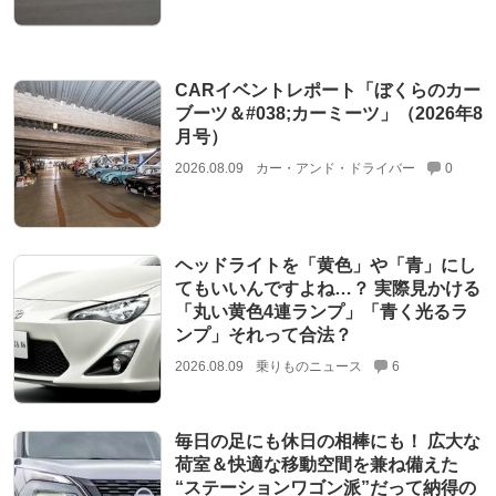
CARイベントレポート「ぼくらのカー
ブーツ＆#038;カーミーツ」（2026年8
月号）
2026.08.09
カー・アンド・ドライバー
0
ヘッドライトを「黄色」や「青」にし
てもいいんですよね…？ 実際見かける
「丸い黄色4連ランプ」「青く光るラ
ンプ」それって合法？
2026.08.09
乗りものニュース
6
毎日の足にも休日の相棒にも！ 広大な
荷室＆快適な移動空間を兼ね備えた
“ステーションワゴン派”だって納得の