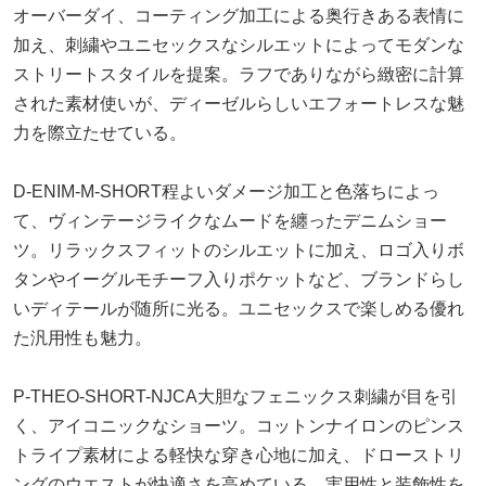
オーバーダイ、コーティング加工による奥行きある表情に
加え、刺繍やユニセックスなシルエットによってモダンな
ストリートスタイルを提案。ラフでありながら緻密に計算
された素材使いが、ディーゼルらしいエフォートレスな魅
力を際立たせている。
D-ENIM-M-SHORT程よいダメージ加工と色落ちによっ
て、ヴィンテージライクなムードを纏ったデニムショー
ツ。リラックスフィットのシルエットに加え、ロゴ入りボ
タンやイーグルモチーフ入りポケットなど、ブランドらし
いディテールが随所に光る。ユニセックスで楽しめる優れ
た汎用性も魅力。
P-THEO-SHORT-NJCA大胆なフェニックス刺繍が目を引
く、アイコニックなショーツ。コットンナイロンのピンス
トライプ素材による軽快な穿き心地に加え、ドローストリ
ングのウエストが快適さを高めている。実用性と装飾性を