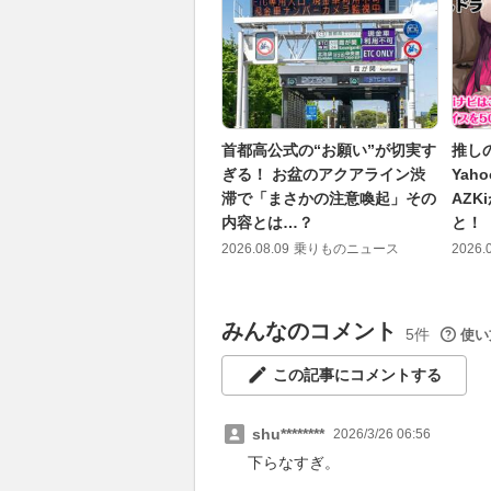
首都高公式の“お願い”が切実す
推し
ぎる！ お盆のアクアライン渋
Yah
滞で「まさかの注意喚起」その
AZ
内容とは…？
と！
2026.08.09
乗りものニュース
2026.
みんなのコメント
5件
使い
この記事にコメントする
shu********
2026/3/26 06:56
下らなすぎ。