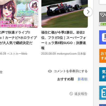
の声で快適ドライブ!!
福住仁嶺が今季2勝目。岩佐2
なぜ電車
oo！カーナビ×ホロライブ
位、フラガ3位｜スーパーフォ
置」に止
Kiが大人気で継続決定だ
ーミュラ第8戦SUGO：決勝速
士の“神
報
人三脚！
組み
08.09
ベストカーWeb
2026.08.09
motorsport.com 日本版
2026.08.09
コメントを非表示にする
方
おすすめ順
新着順
違反報告