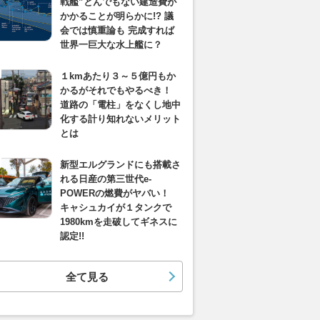
戦艦”とんでもない建造費が
かかることが明らかに!? 議
会では慎重論も 完成すれば
世界一巨大な水上艦に？
１kmあたり３～５億円もか
かるがそれでもやるべき！
道路の「電柱」をなくし地中
化する計り知れないメリット
とは
新型エルグランドにも搭載さ
れる日産の第三世代e-
POWERの燃費がヤバい！
キャシュカイが１タンクで
1980kmを走破してギネスに
認定!!
全て見る