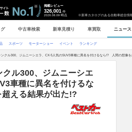
掲載レビュー
326,001
件
時点
※新車カタログのある自動車総合情報
2026.08.09
ログ
中古車検索
新車見積り
車買取
ニュース
品
スポーツ
モーターショー
イベント
ランキング
ランクル300、ジムニーシエラ、CX-5人気のSUV3車種に異名を付けるなら!? 人間の想像を
ンクル300、ジムニーシエ
UV3車種に異名を付けるな
を超える結果が出た!?