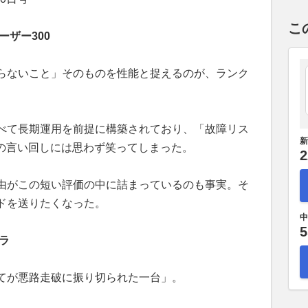
こ
ーザー300
らないこと」そのものを性能と捉えるのが、ランク
べて長期運用を前提に構築されており、「故障リス
新
Iの言い回しには思わず笑ってしまった。
2
由がこの短い評価の中に詰まっているのも事実。そ
ドを送りたくなった。
中
5
ラ
てが悪路走破に振り切られた一台」。