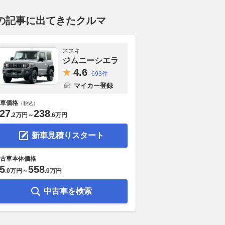
の記事に出てきたクルマ
スズキ
ジムニーシエラ
4.
6
693件
マイカー登録
車価格
（税込）
27
238
.
2万円
～
.
6万円
新車見積りスタート
古車本体価格
5
558
.
0万円
～
.
0万円
中古車を検索