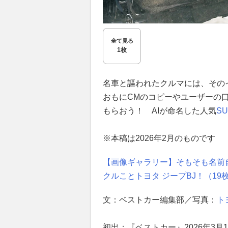
全て見る
1枚
名車と謳われたクルマには、その
おもにCMのコピーやユーザーの
もらおう！ AIが命名した人気
SU
※本稿は2026年2月のものです
【画像ギャラリー】そもそも名前
クルことトヨタ ジープBJ！（19
文：ベストカー編集部／写真：
ト
初出：『ベストカー』2026年3月1