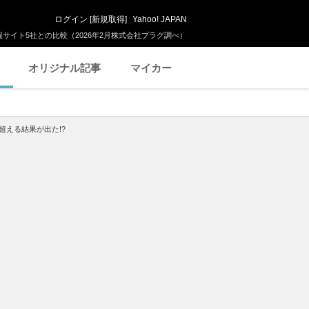
ログイン
[
新規取得
]
Yahoo! JAPAN
サイト5社との比較（2026年2月株式会社プラグ調べ）
オリジナル記事
マイカー
超える結果が出た!?