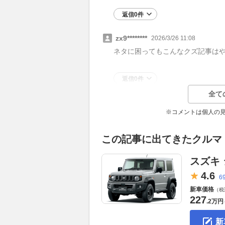
返信0件
zx9********
2026/3/26 11:08
ネタに困ってもこんなクズ記事は
返信0件
全て
※コメントは個人の
この記事に出てきたクルマ
スズキ
4.
6
6
新車価格
（税
227
.
2万円
新