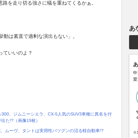
で悪路を走り切る強さに蟻を重ねてくるかぁ。
あ
挙動は素直で過剰な演出もない」。
っていいのよ？
申
愛
300、ジムニーシエラ、CX-5人気のSUV3車種に異名を付
出た!?（画像19枚）
OX、ムーヴ、タントは実用性バツグンの沼る軽自動車!?
※