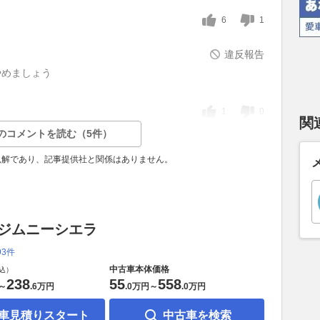
6
1
違反報告
やめましょう
1
0
関
のコメントを読む（5件）
見解であり、記事提供社と関係はありません。
 ジムニーシエラ
93件
中古車本体価格
込）
238
55
558
～
.
6万円
.
0万円
～
.
0万円
車見積りスタート
中古車を検索