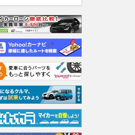
は「ピタリと同じ位
日産『ノートe-POWERニス
マルティン、
まれるの？ 実は運転
モ』＆スズキ『ソリオ』用、テ
セットアップ
業”と最新システムの二
インのフルスペック車高調「フ
復活「すべて
 知られざる驚きの仕
レックスZ」発売
っている」
2026.08.09
レスポンス
2026.08.09
mot
乗りものニュース