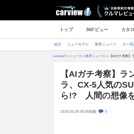
トップ
360°ビュー
カタ
総合
ニューモデル
業界ニュース
カー用
carview!
>
ニュース
>
業界ニュース
>
【AIガチ考察】
【AIガチ考察】ラ
ラ、CX-5人気のS
ら!? 人間の想像
2026.03.26 06:00
掲載
5