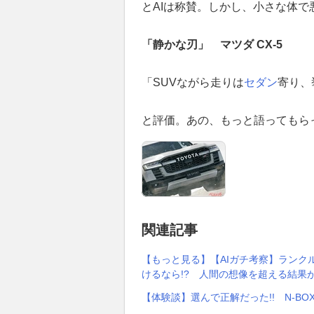
とAIは称賛。しかし、小さな体
「静かな刃」 マツダ CX-5
「SUVながら走りは
セダン
寄り、
と評価。あの、もっと語ってもら
関連記事
【もっと見る】【AIガチ考察】ランクル
けるなら!? 人間の想像を超える結果が
【体験談】選んで正解だった!! N-B