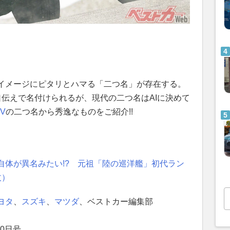
イメージにピタリとハマる「二つ名」が存在する。
口伝えで名付けられるが、現代の二つ名はAIに決めて
V
の二つ名から秀逸なものをご紹介!!
自体が異名みたい!? 元祖「陸の巡洋艦」初代ラン
枚）
ヨタ
、
スズキ
、
マツダ
、ベストカー編集部
0日号