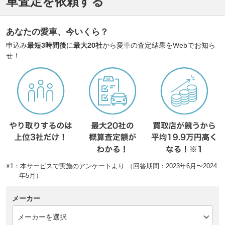
車査定を依頼する
あなたの愛車、今いくら？
申込み
最短3時間後
に
最大20社
から愛車の査定結果をWebでお知ら
せ！
※1：本サービスで実施のアンケートより （回答期間：2023年6月〜2024
年5月）
メーカー