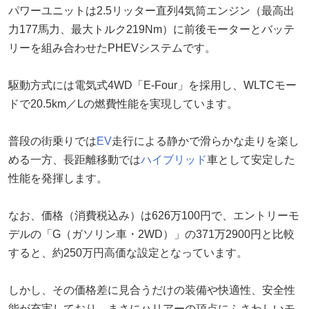
パワーユニットは2.5リッター直列4気筒エンジン（最高出
力177馬力、最大トルク219Nm）に前後モーターとバッテ
リーを組み合わせたPHEVシステムです。
駆動方式には電気式4WD「E-Four」を採用し、WLTCモー
ドで20.5km／Lの燃費性能を実現しています。
普段の街乗りでは
EV
走行による静かで滑らかな走りを楽し
める一方、長距離移動では
ハイブリッド
車として安定した
性能を発揮します。
なお、価格（消費税込み）は626万100円で、エントリーモ
デルの「G（ガソリン車・2WD）」の371万2900円と比較
すると、約250万円高価な設定となっています。
しかし、その価格差に見合うだけの装備や快適性、安全性
能が充実しており、まさにハリアーの頂点にふさわしいモ