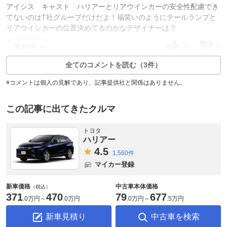
アイシス キャスト ハリアーとリアウインカーの安全性配慮でき
てないのはT社グループだけだよ！福笑いのようにテールランプと
リアウインカーの位置決めてるのかなデザイナーは？
5
6
返信0件
全てのコメントを読む（3件）
※コメントは個人の見解であり、記事提供社と関係はありません。
この記事に出てきたクルマ
トヨタ
ハリアー
4.
5
1,560件
マイカー登録
新車価格
中古車本体価格
（税込）
371
470
79
677
.
0万円
～
.
0万円
.
0万円
～
.
5万円
新車見積り
中古車を検索