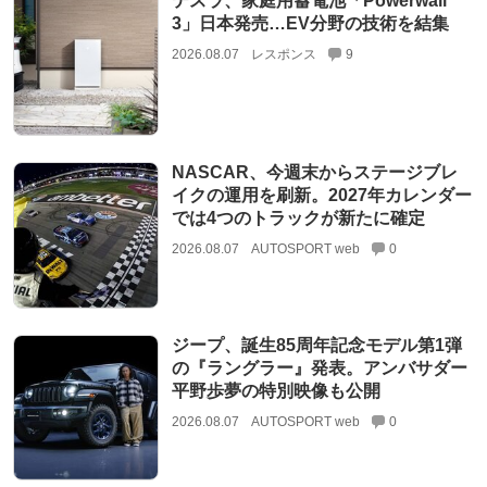
テスラ、家庭用蓄電池「Powerwall
3」日本発売…EV分野の技術を結集
2026.08.07
レスポンス
9
NASCAR、今週末からステージブレ
イクの運用を刷新。2027年カレンダー
では4つのトラックが新たに確定
2026.08.07
AUTOSPORT web
0
ジープ、誕生85周年記念モデル第1弾
の『ラングラー』発表。アンバサダー
平野歩夢の特別映像も公開
2026.08.07
AUTOSPORT web
0