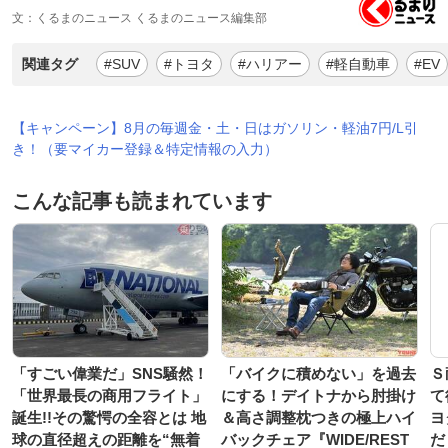
文：くるまのニュース くるまのニュース編集部
関連タグ
#SUV
#トヨタ
#ハリアー
#軽自動車
#EV
【キャンペーン】8月の毎週金・土・日はガソリン・軽油7円/L引
き！（要マイカー登録＆特定情報の入力）
こんな記事も読まれています
「すごい偉業だ」SNS騒然！
「バイクに積めない」を過去
Ｓ
「世界最長の商用フライト」
にする！デイトナから肘掛け
て
誕生!!その驚愕の全容とは 地
＆高さ調整枕つきの極上ハイ
ヨ
球の直径超えの距離を“無着
バックチェア『WIDE/REST
だ