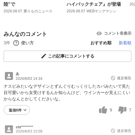
陸”で
ハイバックチェア』が登場
20
2026.08.07
乗りものニュース
2026.08.07
WEBヤングマシン
みんなのコメント
コメント非表示
3件
使い方
おすすめ順
新着順
この記事にコメントする
あ
違反報告
2026/6/03 14:34
ナスビみたいなデザインとずんぐりむっくりしたカバみたいで見た
目可愛いから女受けするんか知らんけど、ウインカーが見えにくい
からなんとかしてくださいな。
9
7
返信0件
sbt********
違反報告
2026/6/03 15:08