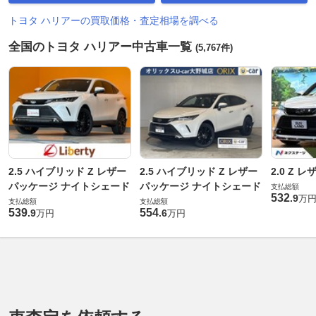
トヨタ ハリアーの買取価格・査定相場を調べる
全国のトヨタ ハリアー中古車一覧
(5,767件)
2.5 ハイブリッド Z レザー
2.5 ハイブリッド Z レザー
2.0 Z 
パッケージ ナイトシェード
パッケージ ナイトシェード
支払総額
532
.
9
万
支払総額
支払総額
539
554
.
9
.
6
万円
万円