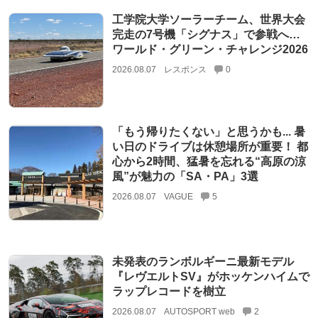
工学院大学ソーラーチーム、世界大会
完走の7号機「シグナス」で参戦へ…
ワールド・グリーン・チャレンジ2026
2026.08.07
レスポンス
0
「もう帰りたくない」と思うかも... 暑
い日のドライブは休憩場所が重要！ 都
心から2時間、猛暑を忘れる“高原の涼
風”が魅力の「SA・PA」3選
2026.08.07
VAGUE
5
未発表のランボルギーニ最新モデル
『レヴエルトSV』がホッケンハイムで
ラップレコードを樹立
2026.08.07
AUTOSPORT web
2