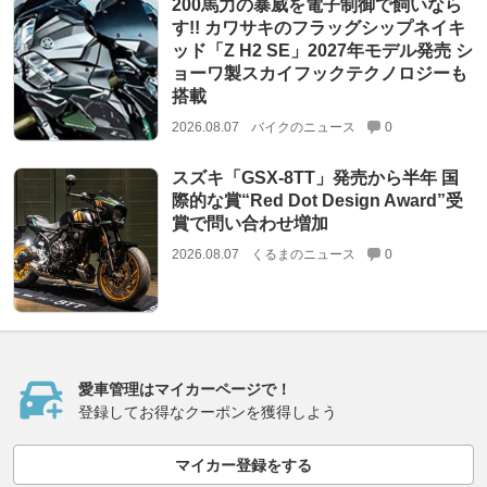
200馬力の暴威を電子制御で飼いなら
す!! カワサキのフラッグシップネイキ
ッド「Z H2 SE」2027年モデル発売 シ
ョーワ製スカイフックテクノロジーも
搭載
2026.08.07
バイクのニュース
0
スズキ「GSX-8TT」発売から半年 国
際的な賞“Red Dot Design Award”受
賞で問い合わせ増加
2026.08.07
くるまのニュース
0
愛車管理はマイカーページで！
登録してお得なクーポンを獲得しよう
マイカー登録をする