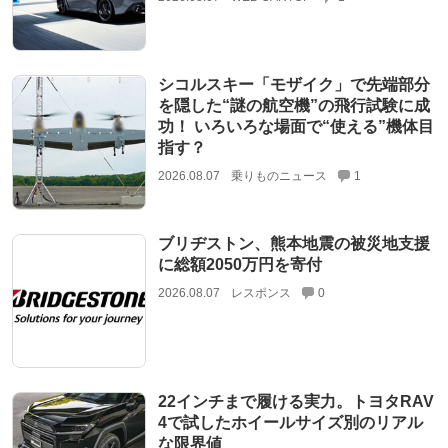
シコルスキー「モザイク」で先端部分
を隠した“謎の航空機”の飛行試験に成
功！ いろいろな場面で“使える”機体目
指す？
2026.08.07
乗りものニュース
1
ブリヂストン、熊本地震の被災地支援
に総額2050万円を寄付
2026.08.07
レスポンス
0
22インチまで履ける実力。トヨタRAV
4で試したホイールサイズ別のリアル
な限界値