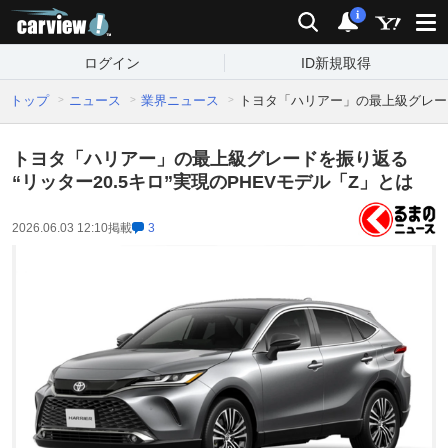
carview!
検索
通知
i
ログイン
ID新規取得
トップ
ニュース
業界ニュース
トヨタ「ハリアー」の最上級グレードを
トヨタ「ハリアー」の最上級グレードを振り返る
“リッター20.5キロ”実現のPHEVモデル「Z」とは
2026.06.03 12:10
掲載
3