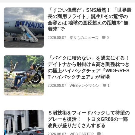
「すごい偉業だ」SNS騒然！ 「世界最
長の商用フライト」誕生!!その驚愕の
全容とは 地球の直径超えの距離を“無
着陸”で
2026.08.07
乗りものニュース
0
「バイクに積めない」を過去にする！
デイトナから肘掛け＆高さ調整枕つき
の極上ハイバックチェア『WIDE/RES
T ハイバックチェア』が登場
2026.08.07
WEBヤングマシン
1
Ｓ耐技術をフィードバックして待望の
グレーも復活！ トヨタGR86の一部
改良が盛りだくさんすぎる
2026.08.07
WEB CARTOP
1