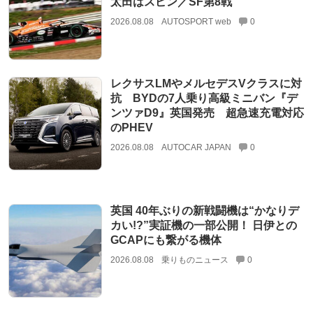
太田はスピン／SF第8戦
2026.08.08
AUTOSPORT web
0
レクサスLMやメルセデスVクラスに対
抗 BYDの7人乗り高級ミニバン『デ
ンツァD9』英国発売 超急速充電対応
のPHEV
2026.08.08
AUTOCAR JAPAN
0
英国 40年ぶりの新戦闘機は“かなりデ
カい!?”実証機の一部公開！ 日伊との
GCAPにも繋がる機体
2026.08.08
乗りものニュース
0