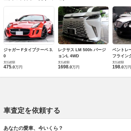
ジャガー Fタイプクーペ 3.
レクサス LM 500h バージ
ベントレ
0
ョンL 4WD
フライングス
支払総額
支払総額
支払総額
475
1698
198
.
0
.
0
.
0
万円
万円
万
車査定を依頼する
あなたの愛車、今いくら？