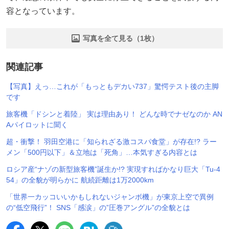
容となっています。
写真を全て見る（1枚）
関連記事
【写真】えっ…これが「もっともデカい737」驚愕テスト後の主脚
です
旅客機「ドシンと着陸」 実は理由あり！ どんな時でナゼなのか AN
Aパイロットに聞く
超・衝撃！ 羽田空港に「知られざる激コスパ食堂」が存在!? ラー
メン「500円以下」＆立地は「死角」…本気すぎる内容とは
ロシア産“ナゾの新型旅客機”誕生か!? 実現すればかなり巨大「Tu-4
54」の全貌が明らかに 航続距離は1万2000km
「世界一カッコいいかもしれないジャンボ機」が東京上空で異例
の“低空飛行”！ SNS「感涙」の”圧巻アングル”の全貌とは