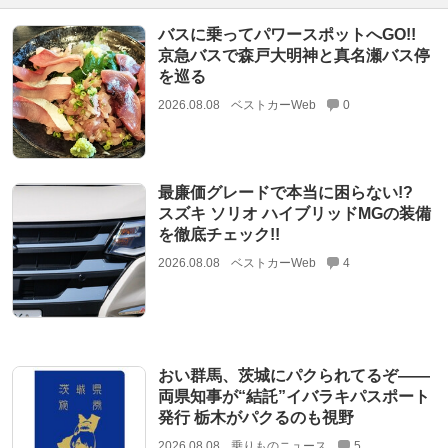
バスに乗ってパワースポットへGO!!
京急バスで森戸大明神と真名瀬バス停
を巡る
2026.08.08
ベストカーWeb
0
最廉価グレードで本当に困らない!?
スズキ ソリオ ハイブリッドMGの装備
を徹底チェック!!
2026.08.08
ベストカーWeb
4
おい群馬、茨城にパクられてるぞ――
両県知事が“結託”イバラキパスポート
発行 栃木がパクるのも視野
2026.08.08
乗りものニュース
5