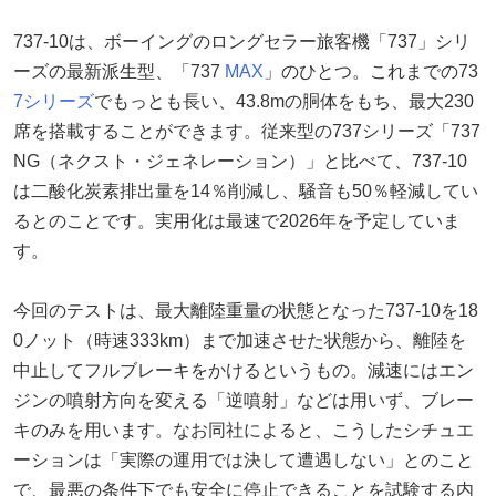
737-10は、ボーイングのロングセラー旅客機「737」シリ
ーズの最新派生型、「737
MAX
」のひとつ。これまでの73
7シリーズ
でもっとも長い、43.8mの胴体をもち、最大230
席を搭載することができます。従来型の737シリーズ「737
NG（ネクスト・ジェネレーション）」と比べて、737-10
は二酸化炭素排出量を14％削減し、騒音も50％軽減してい
るとのことです。実用化は最速で2026年を予定していま
す。
今回のテストは、最大離陸重量の状態となった737-10を18
0ノット（時速333km）まで加速させた状態から、離陸を
中止してフルブレーキをかけるというもの。減速にはエン
ジンの噴射方向を変える「逆噴射」などは用いず、ブレー
キのみを用います。なお同社によると、こうしたシチュエ
ーションは「実際の運用では決して遭遇しない」とのこと
で、最悪の条件下でも安全に停止できることを試験する内