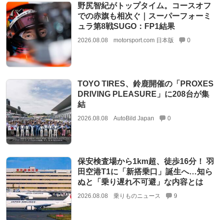
野尻智紀がトップタイム。コースオフ
での赤旗も相次ぐ｜スーパーフォーミ
ュラ第8戦SUGO：FP1結果
2026.08.08
motorsport.com 日本版
0
TOYO TIRES、鈴鹿開催の「PROXES
DRIVING PLEASURE」に208台が集
結
2026.08.08
AutoBild Japan
0
保安検査場から1km超、徒歩16分！ 羽
田空港T1に「新搭乗口」誕生へ…知ら
ぬと「乗り遅れ不可避」な内容とは
2026.08.08
乗りものニュース
9