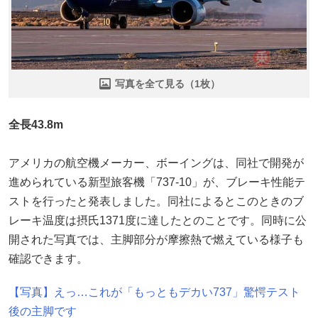
写真を全て見る（1枚）
全長43.8m
アメリカの航空機メーカー、ボーイングは、同社で開発が
進められている新型旅客機「737-10」が、ブレーキ性能テ
ストを行ったと発表しました。同社によるとこのときのブ
レーキ温度は摂氏1371度に達したとのことです。同時に公
開された写真では、主脚部分が摩擦熱で燃えている様子も
確認できます。
【写真】えっ…これが「もっともデカい737」驚愕テスト
後の主脚です