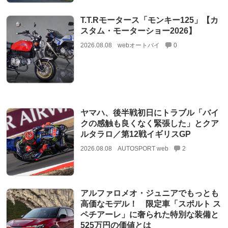
T.T.Rモータース「モンキー125」【カ
スタム・モーターショー2026】
2026.08.08
webオートバイ
0
ヤマハ、後半戦初日にトラブル「バイ
クの感触も良くなく緊張した」とクア
ルタラロ／第12戦イギリスGP
2026.08.08
AUTOSPORT web
2
アルファロメオ・ジュニアでもっとも
高価なモデル！ 限定車「スポルト ス
ペチアーレ」に奢られた特別な装備と
525万円の価値とは