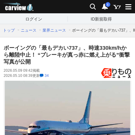
carview!
検索
通知
i
ログイン
ID新規取得
トップ
ニュース
業界ニュース
ボーイングの「最もデカい737」、時
ボーイングの「最もデカい737」、時速330km/hか
ら離陸中止！ “ブレーキが真っ赤に燃え上がる”衝撃
写真が公開
2026.05.09 09:42
掲載
2026.05.10 08:39
更新
34