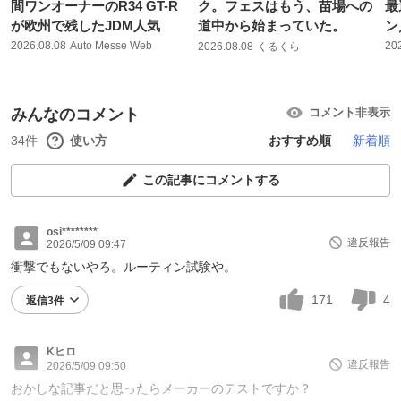
間ワンオーナーのR34 GT-R
ク。フェスはもう、苗場への
最
が欧州で残したJDM人気
道中から始まっていた。
ン
2026.08.08
Auto Messe Web
20
2026.08.08
くるくら
みんなのコメント
コメント非表示
34件
使い方
おすすめ順
新着順
この記事にコメントする
osi********
違反報告
2026/5/09 09:47
衝撃でもないやろ。ルーティン試験や。
171
4
返信3件
Kヒロ
違反報告
2026/5/09 09:50
おかしな記事だと思ったらメーカーのテストですか？