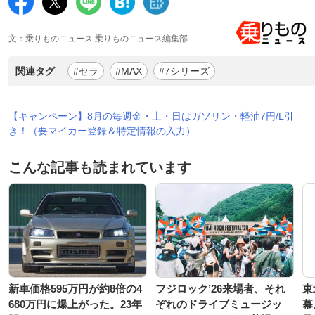
文：乗りものニュース 乗りものニュース編集部
関連タグ
#セラ
#MAX
#7シリーズ
【キャンペーン】8月の毎週金・土・日はガソリン・軽油7円/L引
き！（要マイカー登録＆特定情報の入力）
こんな記事も読まれています
新車価格595万円が約8倍の4
フジロック’26来場者、それ
東
680万円に爆上がった。23年
ぞれのドライブミュージッ
幕