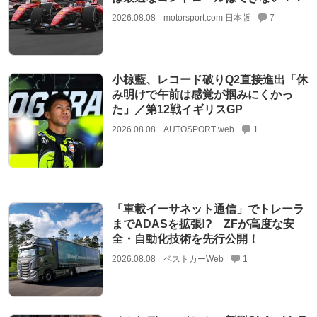
2026.08.08
motorsport.com 日本版
7
小椋藍、レコード破りQ2直接進出「休
み明けで午前は感覚が掴みにくかっ
た」／第12戦イギリスGP
2026.08.08
AUTOSPORT web
1
「車載イーサネット通信」でトレーラ
までADASを拡張!? ZFが高度な安
全・自動化技術を先行公開！
2026.08.08
ベストカーWeb
1