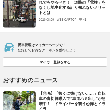
れでもやるべき！ 道路の「電柱」を
なくし地中化する計り知れないメリッ
トとは
2026.08.09
WEB CARTOP
41
愛車管理はマイカーページで！
登録してお得なクーポンを獲得しよう
マイカー登録をする
おすすめのニュース
【悲鳴】「抜くに抜けない……」自転
車の青切符導入で”車道ハミ出し”が急
増中！ ドライバーを襲う恐怖とイラ
イラ