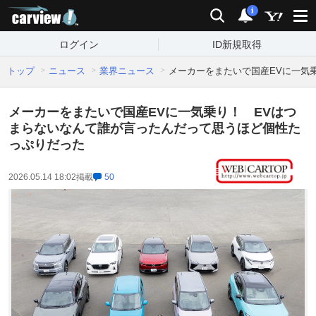
carview!
検索
通知
i
ログイン
ID新規取得
トップ
ニュース
業界ニュース
メーカーをまたいで国産EVに一気
メーカーをまたいで国産EVに一気乗り！ EVはつ
まらないなんて誰が言ったんだって思うほど個性た
っぷりだった
2026.05.14 18:02
掲載
50