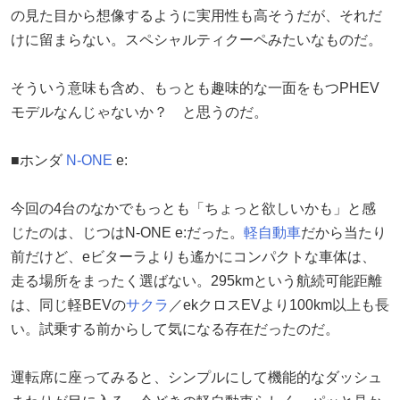
の見た目から想像するように実用性も高そうだが、それだ
けに留まらない。スペシャルティクーペみたいなものだ。
そういう意味も含め、もっとも趣味的な一面をもつPHEV
モデルなんじゃないか？ と思うのだ。
■ホンダ
N-ONE
e:
今回の4台のなかでもっとも「ちょっと欲しいかも」と感
じたのは、じつはN-ONE e:だった。
軽自動車
だから当たり
前だけど、eビターラよりも遙かにコンパクトな車体は、
走る場所をまったく選ばない。295kmという航続可能距離
は、同じ軽BEVの
サクラ
／ekクロスEVより100km以上も長
い。試乗する前からして気になる存在だったのだ。
運転席に座ってみると、シンプルにして機能的なダッシュ