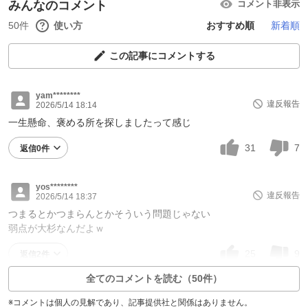
みんなのコメント
コメント非表示
50件
使い方
おすすめ順
新着順
この記事にコメントする
yam********
違反報告
2026/5/14 18:14
一生懸命、褒める所を探しましたって感じ
31
7
返信0件
yos********
違反報告
2026/5/14 18:37
つまるとかつまらんとかそういう問題じゃない
弱点が大杉なんだよｗ
25
9
返信2件
全てのコメントを読む（50件）
※コメントは個人の見解であり、記事提供社と関係はありません。