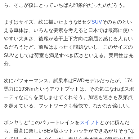
ら、そこが僕にとっていちばん印象的だったのだろう。
まずはサイズ。絵に描いたようなBセグ
SUV
そのものとい
える車体は、いろんな要素を考えると日本では最高に使い
やすい大きさ。後席が若干上下方向に窮屈と感じる人もい
るだろうけど、前席はまったく問題ないし、このサイズの
SUVとしては荷室も満足すべき広さといえる。実用性は充
分。
次にパフォーマンス。試乗車はFWDモデルだったが、174
馬力に193Nmというアウトプットは、その気になればスポ
ーティな走りを楽しませてくれそう。加速も速さも及第点
を超えている。フットワークも軽快で、なかなか楽しい。
ボンヤリと“このパワートレインを
スイフト
とかに積んだ
ら、最高に楽しいBEV版ホットハッチができあがりそう”な