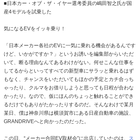
■日本カー・オブ・ザ・イヤー選考委員の嶋田智之氏が国
産4モデルを試乗した
気になるEVをイッキ乗り！
「日本メーカー各社のEVに一気に乗れる機会があるんです
けど、いかがですか？」というお誘いを編集部からいただ
いて、断る理由なんてあるわけがない。何せこんな仕事を
してるからといってすべての新型車にサラッと乗れるはず
もなく、チャンスをいただいてもほかの予定とカチ合っち
ゃったり、クルマをお借りしようと思っても日程が合わな
かったり。なので、仮にほんのちょっと触れることができ
るだけでもありがたかったりするのだ。そんなわけで某月
某日、僕は神奈川県は横須賀市にある日産自動車の施設、
GRANDRIVEへと向かったのだった。
この日、“メーカー合同EV取材会”に出店していたのは、
ス