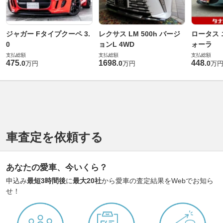
ジャガー Fタイプクーペ 3.
レクサス LM 500h バージ
ロータス 
0
ョンL 4WD
ォーラ
支払総額
支払総額
支払総額
475
1698
448
.
0
.
0
.
0
万円
万円
万
車査定を依頼する
あなたの愛車、今いくら？
申込み
最短3時間後
に
最大20社
から愛車の査定結果をWebでお知ら
せ！