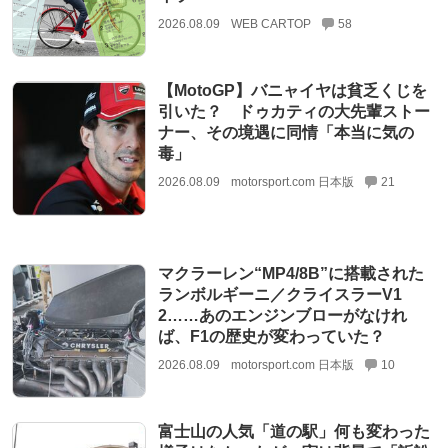
2026.08.09
WEB CARTOP
58
【MotoGP】バニャイヤは貧乏くじを
引いた？ ドゥカティの大先輩ストー
ナー、その境遇に同情「本当に気の
毒」
2026.08.09
motorsport.com 日本版
21
マクラーレン“MP4/8B”に搭載された
ランボルギーニ／クライスラーV1
2……あのエンジンブローがなけれ
ば、F1の歴史が変わっていた？
2026.08.09
motorsport.com 日本版
10
富士山の人気「道の駅」何も変わった