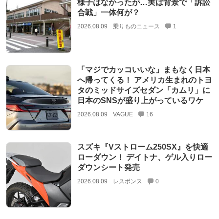
様子はなかったが…実は背景で「訴訟
合戦」一体何が？
2026.08.09
乗りものニュース
1
「マジでカッコいいな」まもなく日本
へ帰ってくる！ アメリカ生まれのトヨ
タのミッドサイズセダン「カムリ」に
日本のSNSが盛り上がっているワケ
2026.08.09
VAGUE
16
スズキ『Vストローム250SX』を快適
ローダウン！ デイトナ、ゲル入りロー
ダウンシート発売
2026.08.09
レスポンス
0