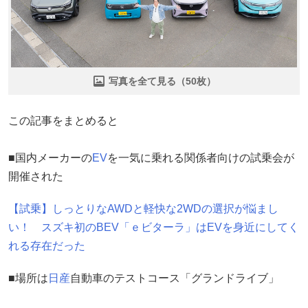
写真を全て見る（50枚）
この記事をまとめると
■国内メーカーの
EV
を一気に乗れる関係者向けの試乗会が
開催された
【試乗】しっとりなAWDと軽快な2WDの選択が悩まし
い！ スズキ初のBEV「ｅビターラ」はEVを身近にしてく
れる存在だった
■場所は
日産
自動車のテストコース「グランドライブ」