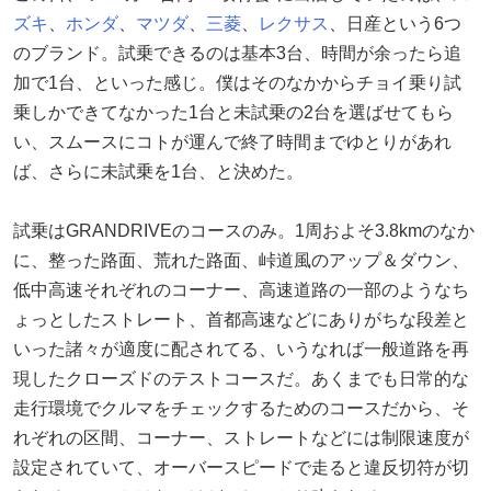
ズキ
、
ホンダ
、
マツダ
、
三菱
、
レクサス
、日産という6つ
のブランド。試乗できるのは基本3台、時間が余ったら追
加で1台、といった感じ。僕はそのなかからチョイ乗り試
乗しかできてなかった1台と未試乗の2台を選ばせてもら
い、スムースにコトが運んで終了時間までゆとりがあれ
ば、さらに未試乗を1台、と決めた。
試乗はGRANDRIVEのコースのみ。1周およそ3.8kmのなか
に、整った路面、荒れた路面、峠道風のアップ＆ダウン、
低中高速それぞれのコーナー、高速道路の一部のようなち
ょっとしたストレート、首都高速などにありがちな段差と
いった諸々が適度に配されてる、いうなれば一般道路を再
現したクローズドのテストコースだ。あくまでも日常的な
走行環境でクルマをチェックするためのコースだから、そ
れぞれの区間、コーナー、ストレートなどには制限速度が
設定されていて、オーバースピードで走ると違反切符が切