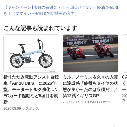
【キャンペーン】8月の毎週金・土・日はガソリン・軽油7円/L引
き！（要マイカー登録＆特定情報の入力）
こんな記事も読まれています
折りたたみ電動アシスト自転
ミル、ノーミス＆久々の入賞
C
車「Air 20 Ultra」に2026年
に達成感「終盤もタイヤの状
く
型、モータートルク強化…N
態が良かったのは収穫だ」／
ー
FCカード起動など5項目を刷
第12戦イギリスGP
20
カ
新
2026.08.09
AUTOSPORT web
2026.08.09
レスポンス