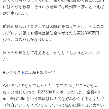
んて思っちゃったぐらいだ。乗り心地は硬めで路面の凸凹
にはわりと敏感。そういう意味では欧州車っぽいといえば
欧州車っぽい。
航続距離もカタログ上では500kmを越えてるし、今回のロ
ングレンジ版でも価格は補助金を考えたら実質300万円
少々。コスパもかなりいい。
日々の相棒として考えると、かなり「ちょうどいい」の
だ。
■レクサス
RZ
550e Fスポーツ
今回の4台のなかでもっとも「文句のつけどころがない
な」と感じたのは、RZ550e Fスポーツだった。全長4.8
m、全幅1.9mという車体は個人的な好みからするとギリギ
リ許容というサイズだが、といって扱いに困るほど大きい