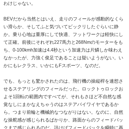
わけじゃない。
BEVだから当然とはいえ、走りのフィールが感動的なくら
い滑らか、そしてふと気づいてビックリしたぐらいに静
か。乗り心地は重厚にして快適、フットワークは軽快にし
て正確。前後にそれぞれ227馬力と268Nmのモーターをも
ち、0-100kmh加速は4.4秒という加速力は片鱗しか味わえ
なかったが、力強く俊足であることは疑いようがない。い
かにもレクラス、いかにもFスポーツ、なのだ。
でも、もっとも驚かされたのは、飛行機の操縦桿を連想さ
せるステアリングのフィールだった。ロックトゥロックお
よそ1回転の範囲内ですべてが、それもさほど不自然な感
覚なしにまかなえちゃうのはステアバイワイヤであるか
ら。つまり前輪と機械的なつながりはない。なのに、自然
な操舵感が感じられるばかりか、路面からのフィードバッ
クまで感じられるのだ。訊けばフィードバックを瞬時に再