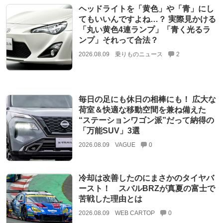
ヘッドライトを「黄色」や「青」にし
てもいいんですよね…？ 実際見かける
「丸い黄色4連ランプ」「青く光るラ
ンプ」それって合法？
2026.08.09
乗りものニュース
2
毎日の足にも休日の相棒にも！ 広大な
荷室＆快適な移動空間を兼ね備えた
“ステーションワゴン派”だって納得の
「万能SUV」3選
2026.08.09
VAGUE
0
冷却は改善したのにまさかのタイヤバ
ースト！ スバルBRZが真夏の富士で
苦戦した理由とは
2026.08.09
WEB CARTOP
0