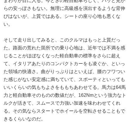
まわりが目に入る。今どきの軽自動車らしく、パッと見か
らの安っぽさもない。無理に高級感を演出するような背伸
びはないが、上質ではある。シートの座り心地も悪くな
い。
そして走り出してみると、このクルマはもっと上質だっ
た。路面の荒れた箇所での乗り心地は、近年では不満を感
じることがほぼなくなった軽自動車の標準をさらに超え
て、イタリアあたりのコンパクトカーをも凌ぐか、といっ
た領域の快適さ。曲がりっぷりはといえば、腰のフワつい
た感じがない安定感に満ちていて、スポーティといっても
いいくらいの気もちよさをももちあわせてる。馬力は64馬
力と軽自動車そのものの数値だが、162Nmという強力なト
ルクが活きて、スムースで力強い加速を味わわせてくれ
る。その気ならスタートでホイールを空転させることもで
きるくらいなのだ。