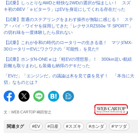
【試乗】しっとりなAWDと軽快な2WDの選択が悩ましい！ スズ
キ初のBEV「ｅビターラ」はEVを身近にしてくれる存在だった
【試乗】普通のステアリングをまわす操作が無駄に感じる！ ステ
ア・バイ・ワイヤを採用してきた「レクサスRZ550e “F SPORT”」
の切れ味を一度体験したら戻れない
【試乗】これが令和の時代のロータリーの生きる道！ マツダMX-
30ロータリーEVにワクワクの「可能性」を見た!!
【試乗】ホンダN-ONE e:は「軽EVの理想形」！ 300km近い航続
距離も取りまわしも装備も納得のデキだった
「EVだ」「エンジンだ」の議論は木を見て森を見ず！ 「本当に大
切」なものとは？
文：WEB CARTOP 嶋田智之
関連タグ
#EV
#日産
#スズキ
#ホンダ
#マツダ