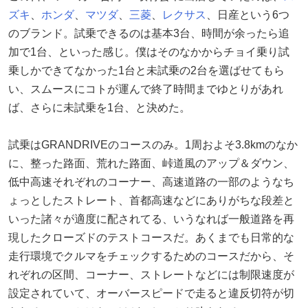
ズキ
、
ホンダ
、
マツダ
、
三菱
、
レクサス
、日産という6つ
のブランド。試乗できるのは基本3台、時間が余ったら追
加で1台、といった感じ。僕はそのなかからチョイ乗り試
乗しかできてなかった1台と未試乗の2台を選ばせてもら
い、スムースにコトが運んで終了時間までゆとりがあれ
ば、さらに未試乗を1台、と決めた。
試乗はGRANDRIVEのコースのみ。1周およそ3.8kmのなか
に、整った路面、荒れた路面、峠道風のアップ＆ダウン、
低中高速それぞれのコーナー、高速道路の一部のようなち
ょっとしたストレート、首都高速などにありがちな段差と
いった諸々が適度に配されてる、いうなれば一般道路を再
現したクローズドのテストコースだ。あくまでも日常的な
走行環境でクルマをチェックするためのコースだから、そ
れぞれの区間、コーナー、ストレートなどには制限速度が
設定されていて、オーバースピードで走ると違反切符が切