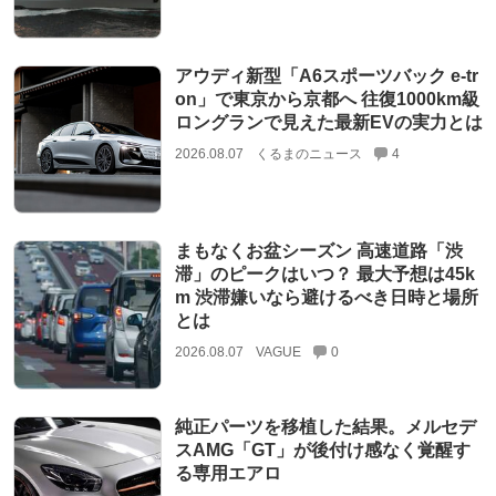
アウディ新型「A6スポーツバック e-tr
on」で東京から京都へ 往復1000km級
ロングランで見えた最新EVの実力とは
2026.08.07
くるまのニュース
4
まもなくお盆シーズン 高速道路「渋
滞」のピークはいつ？ 最大予想は45k
m 渋滞嫌いなら避けるべき日時と場所
とは
2026.08.07
VAGUE
0
純正パーツを移植した結果。メルセデ
スAMG「GT」が後付け感なく覚醒す
る専用エアロ