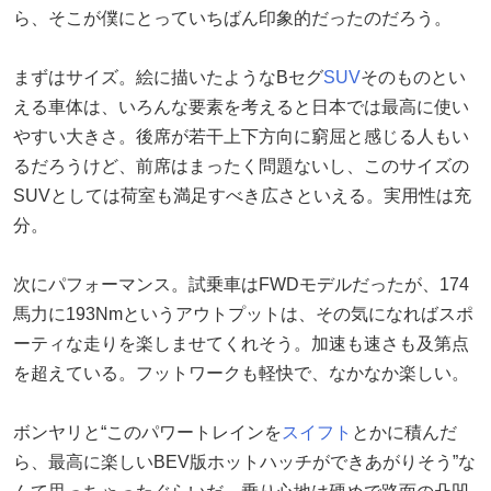
ら、そこが僕にとっていちばん印象的だったのだろう。
まずはサイズ。絵に描いたようなBセグ
SUV
そのものとい
える車体は、いろんな要素を考えると日本では最高に使い
やすい大きさ。後席が若干上下方向に窮屈と感じる人もい
るだろうけど、前席はまったく問題ないし、このサイズの
SUVとしては荷室も満足すべき広さといえる。実用性は充
分。
次にパフォーマンス。試乗車はFWDモデルだったが、174
馬力に193Nmというアウトプットは、その気になればスポ
ーティな走りを楽しませてくれそう。加速も速さも及第点
を超えている。フットワークも軽快で、なかなか楽しい。
ボンヤリと“このパワートレインを
スイフト
とかに積んだ
ら、最高に楽しいBEV版ホットハッチができあがりそう”な