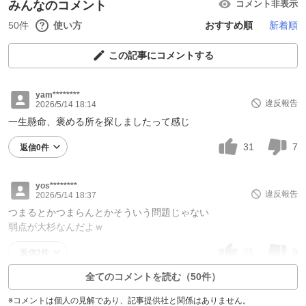
みんなのコメント
コメント非表示
50件
使い方
おすすめ順
新着順
この記事にコメントする
yam********
違反報告
2026/5/14 18:14
一生懸命、褒める所を探しましたって感じ
31
7
返信0件
yos********
違反報告
2026/5/14 18:37
つまるとかつまらんとかそういう問題じゃない
弱点が大杉なんだよｗ
25
9
返信2件
全てのコメントを読む（50件）
※コメントは個人の見解であり、記事提供社と関係はありません。