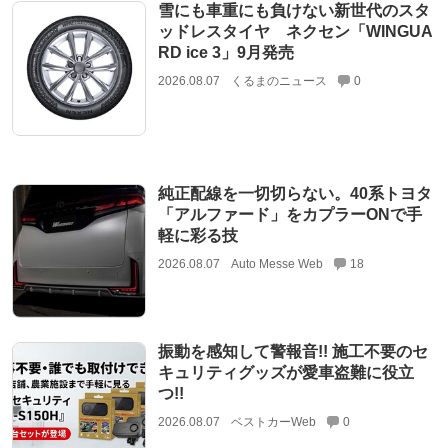
雪にも車重にも負けない新世代のスタ
ッドレスタイヤ ネクセン「WINGUA
RD ice 3」9月発売
2026.08.07
くるまのニュース
0
純正配線を一切切らない。40系トヨタ
「アルファード」をカプラーONで手
軽に彩る技
2026.08.07
Auto Messe Web
18
振動を感知して警報音!! 施工不要のセ
キュリティグッズが愛車盗難に役立
つ!!
2026.08.07
ベストカーWeb
0