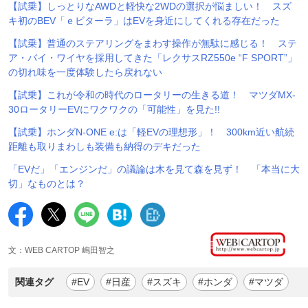
【試乗】しっとりなAWDと軽快な2WDの選択が悩ましい！ スズ
キ初のBEV「ｅビターラ」はEVを身近にしてくれる存在だった
【試乗】普通のステアリングをまわす操作が無駄に感じる！ ステ
ア・バイ・ワイヤを採用してきた「レクサスRZ550e “F SPORT”」
の切れ味を一度体験したら戻れない
【試乗】これが令和の時代のロータリーの生きる道！ マツダMX-
30ロータリーEVにワクワクの「可能性」を見た!!
【試乗】ホンダN-ONE e:は「軽EVの理想形」！ 300km近い航続
距離も取りまわしも装備も納得のデキだった
「EVだ」「エンジンだ」の議論は木を見て森を見ず！ 「本当に大
切」なものとは？
文：WEB CARTOP 嶋田智之
関連タグ
#EV
#日産
#スズキ
#ホンダ
#マツダ