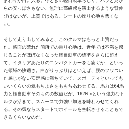
まわりが目に入る。今どきの軽自動車らしく、パッと見か
らの安っぽさもない。無理に高級感を演出するような背伸
びはないが、上質ではある。シートの座り心地も悪くな
い。
そして走り出してみると、このクルマはもっと上質だっ
た。路面の荒れた箇所での乗り心地は、近年では不満を感
じることがほぼなくなった軽自動車の標準をさらに超え
て、イタリアあたりのコンパクトカーをも凌ぐか、といっ
た領域の快適さ。曲がりっぷりはといえば、腰のフワつい
た感じがない安定感に満ちていて、スポーティといっても
いいくらいの気もちよさをももちあわせてる。馬力は64馬
力と軽自動車そのものの数値だが、162Nmという強力なト
ルクが活きて、スムースで力強い加速を味わわせてくれ
る。その気ならスタートでホイールを空転させることもで
きるくらいなのだ。