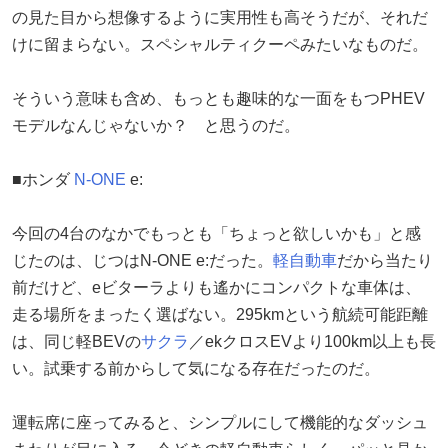
の見た目から想像するように実用性も高そうだが、それだ
けに留まらない。スペシャルティクーペみたいなものだ。
そういう意味も含め、もっとも趣味的な一面をもつPHEV
モデルなんじゃないか？ と思うのだ。
■ホンダ
N-ONE
e:
今回の4台のなかでもっとも「ちょっと欲しいかも」と感
じたのは、じつはN-ONE e:だった。
軽自動車
だから当たり
前だけど、eビターラよりも遙かにコンパクトな車体は、
走る場所をまったく選ばない。295kmという航続可能距離
は、同じ軽BEVの
サクラ
／ekクロスEVより100km以上も長
い。試乗する前からして気になる存在だったのだ。
運転席に座ってみると、シンプルにして機能的なダッシュ