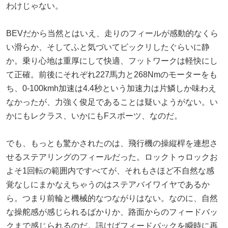
わけじゃない。
BEVだから当然とはいえ、走りのフィールが感動的なくら
い滑らか、そしてふと気づいてビックリしたぐらいに静
か。乗り心地は重厚にして快適、フットワークは軽快にし
て正確。前後にそれぞれ227馬力と268Nmのモーターをも
ち、0-100kmh加速は4.4秒という加速力は片鱗しか味わえ
なかったが、力強く俊足であることは疑いようがない。い
かにもレクラス、いかにもFスポーツ、なのだ。
でも、もっとも驚かされたのは、飛行機の操縦桿を連想さ
せるステアリングのフィールだった。ロックトゥロックお
よそ1回転の範囲内ですべてが、それもさほど不自然な感
覚なしにまかなえちゃうのはステアバイワイヤであるか
ら。つまり前輪と機械的なつながりはない。なのに、自然
な操舵感が感じられるばかりか、路面からのフィードバッ
クまで感じられるのだ。訊けばフィードバックを瞬時に再