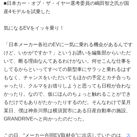
■日本カー・オブ・ザ・イヤー選考委員の嶋田智之氏が国
産4モデルを試乗した
気になるEVをイッキ乗り！
「日本メーカー各社のEVに一気に乗れる機会があるんです
けど、いかがですか？」というお誘いを編集部からいただ
いて、断る理由なんてあるわけがない。何せこんな仕事を
してるからといってすべての新型車にサラッと乗れるはず
もなく、チャンスをいただいてもほかの予定とカチ合っち
ゃったり、クルマをお借りしようと思っても日程が合わな
かったり。なので、仮にほんのちょっと触れることができ
るだけでもありがたかったりするのだ。そんなわけで某月
某日、僕は神奈川県は横須賀市にある日産自動車の施設、
GRANDRIVEへと向かったのだった。
この日、“メーカー合同EV取材会”に出店していたのは、
ス