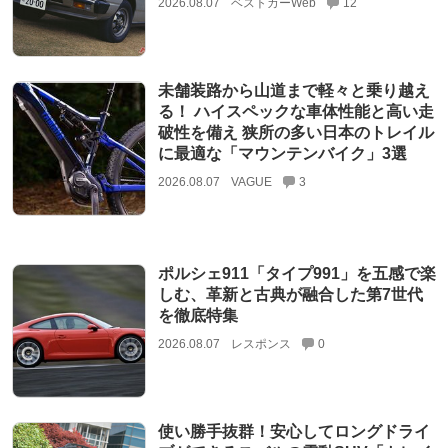
2026.08.07
ベストカーWeb
12
未舗装路から山道まで軽々と乗り越え
る！ ハイスペックな車体性能と高い走
破性を備え 狭所の多い日本のトレイル
に最適な「マウンテンバイク」3選
2026.08.07
VAGUE
3
ポルシェ911「タイプ991」を五感で楽
しむ、革新と古典が融合した第7世代
を徹底特集
2026.08.07
レスポンス
0
使い勝手抜群！安心してロングドライ