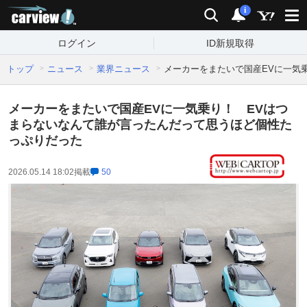
carview!
検索
通知
i
ログイン
ID新規取得
トップ
ニュース
業界ニュース
メーカーをまたいで国産EVに一気
メーカーをまたいで国産EVに一気乗り！ EVはつ
まらないなんて誰が言ったんだって思うほど個性た
っぷりだった
2026.05.14 18:02
掲載
50