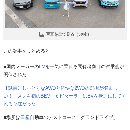
写真を全て見る（50枚）
この記事をまとめると
■国内メーカーの
EV
を一気に乗れる関係者向けの試乗会が
開催された
【試乗】しっとりなAWDと軽快な2WDの選択が悩まし
い！ スズキ初のBEV「ｅビターラ」はEVを身近にしてく
れる存在だった
■場所は
日産
自動車のテストコース「グランドライブ」