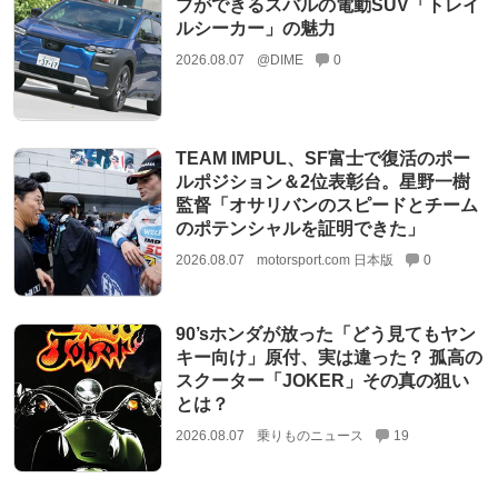
ブができるスバルの電動SUV「トレイ
ルシーカー」の魅力
2026.08.07
@DIME
0
TEAM IMPUL、SF富士で復活のポー
ルポジション＆2位表彰台。星野一樹
監督「オサリバンのスピードとチーム
のポテンシャルを証明できた」
2026.08.07
motorsport.com 日本版
0
90’sホンダが放った「どう見てもヤン
キー向け」原付、実は違った？ 孤高の
スクーター「JOKER」その真の狙い
とは？
2026.08.07
乗りものニュース
19