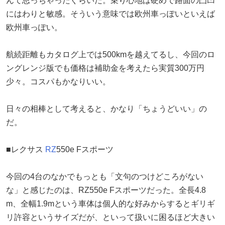
んて思っちゃったぐらいだ。乗り心地は硬めで路面の凸凹
にはわりと敏感。そういう意味では欧州車っぽいといえば
欧州車っぽい。
航続距離もカタログ上では500kmを越えてるし、今回のロ
ングレンジ版でも価格は補助金を考えたら実質300万円
少々。コスパもかなりいい。
日々の相棒として考えると、かなり「ちょうどいい」の
だ。
■レクサス
RZ
550e Fスポーツ
今回の4台のなかでもっとも「文句のつけどころがない
な」と感じたのは、RZ550e Fスポーツだった。全長4.8
m、全幅1.9mという車体は個人的な好みからするとギリギ
リ許容というサイズだが、といって扱いに困るほど大きい