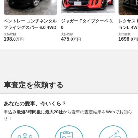
ベントレー コンチネンタル
ジャガー Fタイプクーペ 3.
レクサス L
フライングスパー 6.0 4WD
0
ョンL 4W
支払総額
支払総額
支払総額
198
475
1698
.
0
.
0
.
0
万円
万円
万
車査定を依頼する
あなたの愛車、今いくら？
申込み
最短3時間後
に
最大20社
から愛車の査定結果をWebでお知ら
せ！