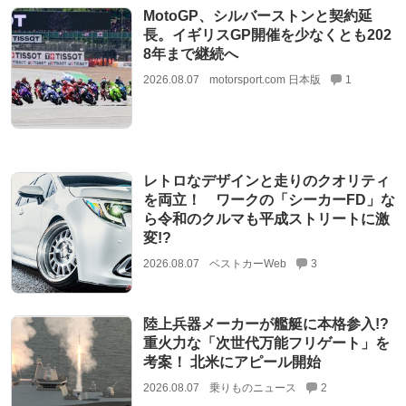
MotoGP、シルバーストンと契約延
長。イギリスGP開催を少なくとも202
8年まで継続へ
2026.08.07
motorsport.com 日本版
1
レトロなデザインと走りのクオリティ
を両立！ ワークの「シーカーFD」な
ら令和のクルマも平成ストリートに激
変!?
2026.08.07
ベストカーWeb
3
陸上兵器メーカーが艦艇に本格参入!?
重火力な「次世代万能フリゲート」を
考案！ 北米にアピール開始
2026.08.07
乗りものニュース
2