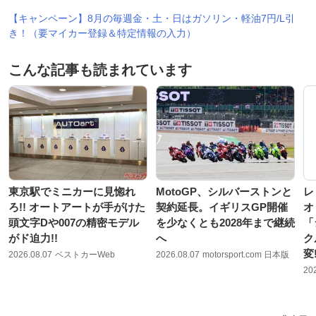
【キャンペーン】8月の毎週金・土・日はガソリン・軽油7円/L引
き！（要マイカー登録＆特定情報の入力）
こんな記事も読まれています
東京駅でミニカーに見惚れ
MotoGP、シルバーストンと
レ
ろ!! オートアートが手がけた
契約延長。イギリスGP開催
オ
頭文字Dや007の精密モデル
を少なくとも2028年まで継続
「
がド迫力!!
へ
ク
変
2026.08.07
ベストカーWeb
2026.08.07
motorsport.com 日本版
20