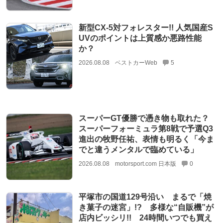
新型CX-5対フォレスター!! 人気国産S
UVのポイントは上質感か悪路性能
か？
2026.08.08
ベストカーWeb
5
スーパーGT優勝で憑き物も取れた？
スーパーフォーミュラ第8戦で予選Q3
進出の牧野任祐、表情も明るく「今ま
でと違うメンタルで臨めている」
2026.08.08
motorsport.com 日本版
0
平塚市の国道129号沿い まるで「焼
き菓子の迷宮」!? 多様な“自販機”が
店内ビッシリ!! 24時間いつでも買え