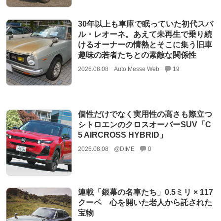
30年以上も車庫で眠っていた初代スバ
ル・レオーネ。あえて未再生で乗り続
けるオーナーの情熱とそこに集う旧車
趣味の若者たちとの素敵な関係性
2026.08.08
Auto Messe Web
19
個性だけでなく実用性の高さも際立つ
シトロエンのクロスオーバーSUV「C
5 AIRCROSS HYBRID」
2026.08.08
@DIME
0
連載「銀幕の名車たち」0.5ミリ × 117
クーペ 心を開いた老人から託された
宝物