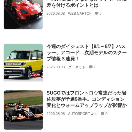
差を付けるポイントとは
2026.08.08
WEB CARTOP
5
今週のダイジェスト【8/1～8/7】ハス
ラー、アコード…次期モデルのスクー
プ情報３連発！
2026.08.08
グーネット
1
SUGOではフロントロウ常連だった岩
佐歩夢が予選9番手。コンディション
変化とウォームアップラップが影響か
2026.08.08
AUTOSPORT web
0