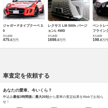
ジャガー Fタイプクーペ 3.
レクサス LM 500h バージ
ベントレ
0
ョンL 4WD
フライングス
支払総額
支払総額
支払総額
475
1698
198
.
0
.
0
.
0
万円
万円
万
車査定を依頼する
あなたの愛車、今いくら？
申込み
最短3時間後
に
最大20社
から愛車の査定結果をWebでお知ら
せ！