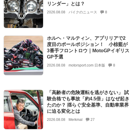
リンダー」とは？
2026.08.08
バイクのニュース
8
ホルヘ・マルティン、アプリリアで2
度目のポールポジション！ 小椋藍が
3番手フロントロウ｜MotoGPイギリス
GP予選
2026.08.08
motorsport.com 日本版
8
「高齢者の危険運転を逃がさない」 試
験合格でも事故「約4.5倍」はなぜ起き
たのか？ 揺らぐ安全基準、自動車業界
に迫る変化とは
2026.08.08
Merkmal
27