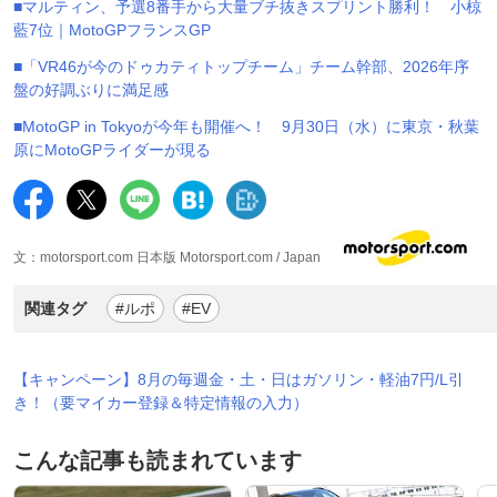
■マルティン、予選8番手から大量ブチ抜きスプリント勝利！ 小椋
藍7位｜MotoGPフランスGP
■「VR46が今のドゥカティトップチーム」チーム幹部、2026年序
盤の好調ぶりに満足感
■MotoGP in Tokyoが今年も開催へ！ 9月30日（水）に東京・秋葉
原にMotoGPライダーが現る
文：motorsport.com 日本版 Motorsport.com / Japan
関連タグ
#ルポ
#EV
【キャンペーン】8月の毎週金・土・日はガソリン・軽油7円/L引
き！（要マイカー登録＆特定情報の入力）
こんな記事も読まれています