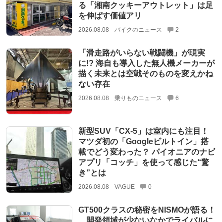
る「湘南クッキーアウトレット」は足
を伸ばす価値アリ
2026.08.08
バイクのニュース
2
「滑走路がいらない戦闘機」が現実
に!? 海自も導入した無人機メーカーが
描く未来とは空戦そのものを変えかね
ない存在
2026.08.08
乗りものニュース
6
新型SUV「CX-5」は室内にも注目！
マツダ初の「Googleビルトイン」搭
載でどう変わった？ パイオニアのナビ
アプリ「コッチ」を使って感じた“驚
き”とは
2026.08.08
VAGUE
0
GT500クラスの秘密をNISMOが語る！
開発領域が少ないなかでライバルに