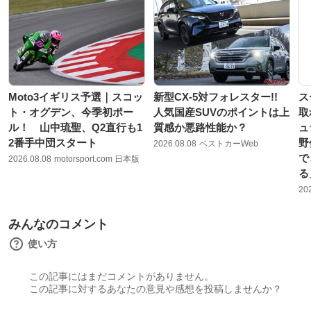
Moto3イギリス予選｜スコッ
新型CX-5対フォレスター!!
ス
ト・オグデン、今季初ポー
人気国産SUVのポイントは上
取
ル！ 山中琉聖、Q2直行も1
質感か悪路性能か？
ュ
2番手中団スタート
野
2026.08.08
ベストカーWeb
で
2026.08.08
motorsport.com 日本版
る
20
みんなのコメント
使い方
この記事にはまだコメントがありません。
この記事に対するあなたの意見や感想を投稿しませんか？