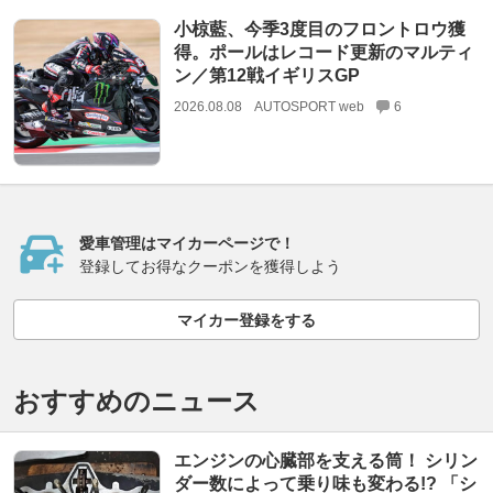
小椋藍、今季3度目のフロントロウ獲
得。ポールはレコード更新のマルティ
ン／第12戦イギリスGP
2026.08.08
AUTOSPORT web
6
愛車管理はマイカーページで！
登録してお得なクーポンを獲得しよう
マイカー登録をする
おすすめのニュース
エンジンの心臓部を支える筒！ シリン
ダー数によって乗り味も変わる!? 「シ