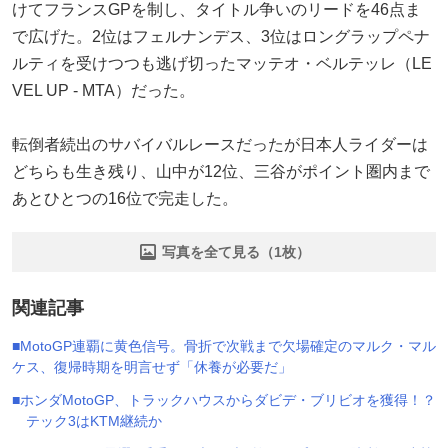
けてフランスGPを制し、タイトル争いのリードを46点ま
で広げた。2位はフェルナンデス、3位はロングラップペナ
ルティを受けつつも逃げ切ったマッテオ・ベルテッレ（LE
VEL UP - MTA）だった。
転倒者続出のサバイバルレースだったが日本人ライダーは
どちらも生き残り、山中が12位、三谷がポイント圏内まで
あとひとつの16位で完走した。
写真を全て見る（1枚）
関連記事
■MotoGP連覇に黄色信号。骨折で次戦まで欠場確定のマルク・マル
ケス、復帰時期を明言せず「休養が必要だ」
■ホンダMotoGP、トラックハウスからダビデ・ブリビオを獲得！？
テック3はKTM継続か