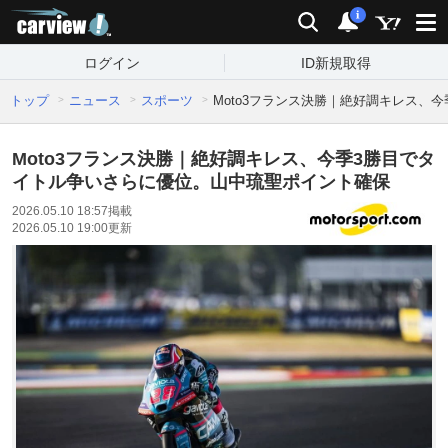
carview!
検索
通知
i
ログイン
ID新規取得
トップ
ニュース
スポーツ
Moto3フランス決勝｜絶好調キレス、
Moto3フランス決勝｜絶好調キレス、今季3勝目でタ
イトル争いさらに優位。山中琉聖ポイント確保
2026.05.10 18:57
掲載
2026.05.10 19:00
更新