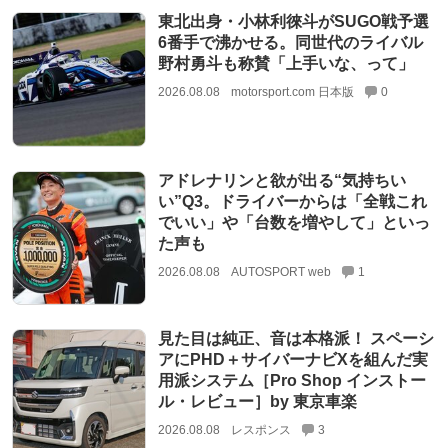
東北出身・小林利徠斗がSUGO戦予選
6番手で沸かせる。同世代のライバル
野村勇斗も称賛「上手いな、って」
2026.08.08
motorsport.com 日本版
0
アドレナリンと欲が出る“気持ちい
い”Q3。ドライバーからは「全戦これ
でいい」や「台数を増やして」といっ
た声も
2026.08.08
AUTOSPORT web
1
見た目は純正、音は本格派！ スペーシ
アにPHD＋サイバーナビXを組んだ実
用派システム［Pro Shop インストー
ル・レビュー］by 東京車楽
2026.08.08
レスポンス
3