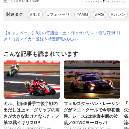
文：AUTOSPORT web
関連タグ
#ルポ
#フェラーリ
#AMG
#MG
#カレン
【キャンペーン】8月の毎週金・土・日はガソリン・軽油7円/L引
き！（要マイカー登録＆特定情報の入力）
こんな記事も読まれています
ミル、初日8番手で後半戦の
フェルスタッペン・レーシン
「
出だしは上々「グリップの高
グがマニ・クールで今季初優
失
さが大きな助けとなった」／
勝。レース2は赤旗中断の波
省
第12戦イギリスGP
乱／GTWCヨーロッパ
流
チ
2026.08.08
AUTOSPORT web
2026.08.06
AUTOSPORT web