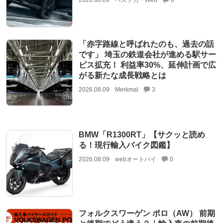
2026.08.09
ベストカーWeb
8
「赤字路線と呼ばれたのも、過去の話
です」 埼玉の鉄道会社が進める駅サー
ビス拡充！ 利益率30%、延伸計画で広
がる新たな成長戦略とは
2026.08.09
Merkmal
3
BMW「R1300RT」【サクッと読め
る！現行輸入バイク図鑑】
2026.08.09
webオートバイ
0
フォルクスワーゲン ポロ（AW） 前期