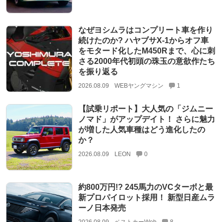
なぜヨシムラはコンプリート車を作り
続けたのか? ハヤブサX-1からオフ車
をモタード化したM450Rまで、心に刺
さる2000年代初頭の珠玉の意欲作たち
を振り返る
2026.08.09
WEBヤングマシン
1
【試乗リポート】大人気の「ジムニー
ノマド」がアップデイト！ さらに魅力
が増した人気車種はどう進化したの
か？
2026.08.09
LEON
0
約800万円!? 245馬力のVCターボと最
新プロパイロット採用！ 新型日産ムラ
ーノ日本発売