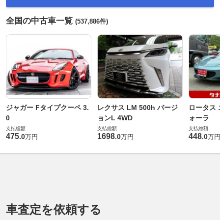
全国の中古車一覧
(537,886件)
ジャガー Fタイプクーペ 3.
レクサス LM 500h バージ
ロータス 
0
ョンL 4WD
ォーラ
支払総額
支払総額
支払総額
475
1698
448
.
0
.
0
.
0
万円
万円
万
車査定を依頼する