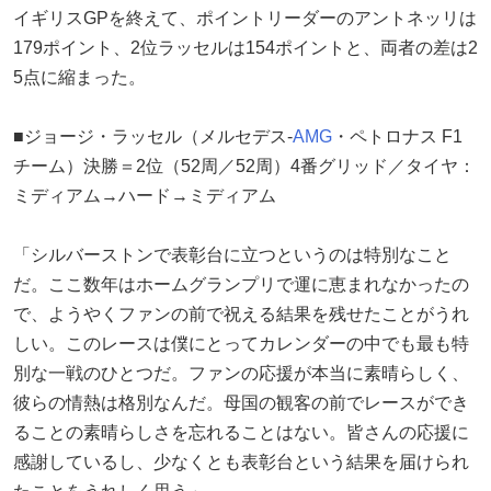
イギリスGPを終えて、ポイントリーダーのアントネッリは
179ポイント、2位ラッセルは154ポイントと、両者の差は2
5点に縮まった。
■ジョージ・ラッセル（メルセデス-
AMG
・ペトロナス F1
チーム）決勝＝2位（52周／52周）4番グリッド／タイヤ：
ミディアム→ハード→ミディアム
「シルバーストンで表彰台に立つというのは特別なこと
だ。ここ数年はホームグランプリで運に恵まれなかったの
で、ようやくファンの前で祝える結果を残せたことがうれ
しい。このレースは僕にとってカレンダーの中でも最も特
別な一戦のひとつだ。ファンの応援が本当に素晴らしく、
彼らの情熱は格別なんだ。母国の観客の前でレースができ
ることの素晴らしさを忘れることはない。皆さんの応援に
感謝しているし、少なくとも表彰台という結果を届けられ