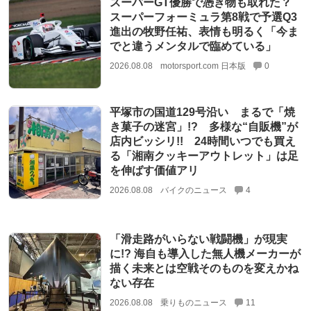
スーパーGT優勝で憑き物も取れた？
スーパーフォーミュラ第8戦で予選Q3
進出の牧野任祐、表情も明るく「今ま
でと違うメンタルで臨めている」
2026.08.08
motorsport.com 日本版
0
平塚市の国道129号沿い まるで「焼
き菓子の迷宮」!? 多様な“自販機”が
店内ビッシリ!! 24時間いつでも買え
る「湘南クッキーアウトレット」は足
を伸ばす価値アリ
2026.08.08
バイクのニュース
4
「滑走路がいらない戦闘機」が現実
に!? 海自も導入した無人機メーカーが
描く未来とは空戦そのものを変えかね
ない存在
2026.08.08
乗りものニュース
11