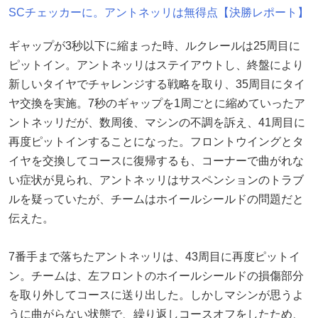
SCチェッカーに。アントネッリは無得点【決勝レポート】
ギャップが3秒以下に縮まった時、ルクレールは25周目に
ピットイン。アントネッリはステイアウトし、終盤により
新しいタイヤでチャレンジする戦略を取り、35周目にタイ
ヤ交換を実施。7秒のギャップを1周ごとに縮めていったア
ントネッリだが、数周後、マシンの不調を訴え、41周目に
再度ピットインすることになった。フロントウイングとタ
イヤを交換してコースに復帰するも、コーナーで曲がれな
い症状が見られ、アントネッリはサスペンションのトラブ
ルを疑っていたが、チームはホイールシールドの問題だと
伝えた。
7番手まで落ちたアントネッリは、43周目に再度ピットイ
ン。チームは、左フロントのホイールシールドの損傷部分
を取り外してコースに送り出した。しかしマシンが思うよ
うに曲がらない状態で、繰り返しコースオフをしたため、