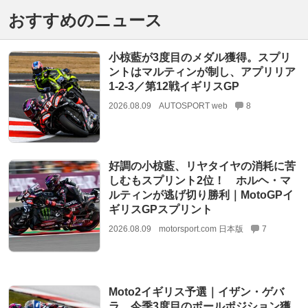
おすすめのニュース
小椋藍が3度目のメダル獲得。スプリ
ントはマルティンが制し、アプリリア
1-2-3／第12戦イギリスGP
2026.08.09
AUTOSPORT web
8
好調の小椋藍、リヤタイヤの消耗に苦
しむもスプリント2位！ ホルヘ・マ
ルティンが逃げ切り勝利｜MotoGPイ
ギリスGPスプリント
2026.08.09
motorsport.com 日本版
7
Moto2イギリス予選｜イザン・ゲバ
ラ、今季3度目のポールポジション獲