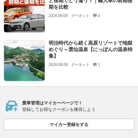
と後期でどう違う？｜輸入車の前期後
期を比較
2026.08.09
グーネット
0
明治時代から続く高原リゾートで地獄
めぐり～雲仙温泉【にっぽんの温泉特
集】
2026.08.09
グーネット
1
愛車管理はマイカーページで！
登録してお得なクーポンを獲得しよう
マイカー登録をする