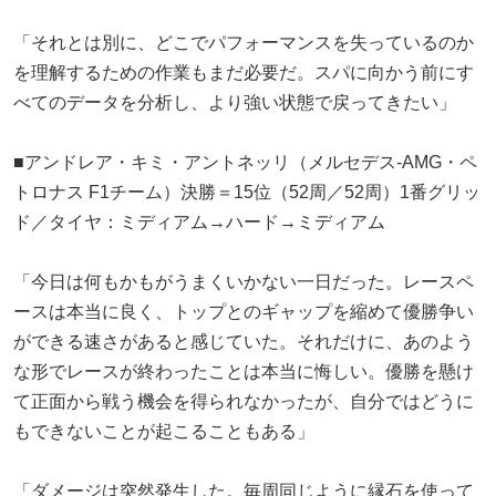
「それとは別に、どこでパフォーマンスを失っているのか
を理解するための作業もまだ必要だ。スパに向かう前にす
べてのデータを分析し、より強い状態で戻ってきたい」
■アンドレア・キミ・アントネッリ（メルセデス-AMG・ペ
トロナス F1チーム）決勝＝15位（52周／52周）1番グリッ
ド／タイヤ：ミディアム→ハード→ミディアム
「今日は何もかもがうまくいかない一日だった。レースペ
ースは本当に良く、トップとのギャップを縮めて優勝争い
ができる速さがあると感じていた。それだけに、あのよう
な形でレースが終わったことは本当に悔しい。優勝を懸け
て正面から戦う機会を得られなかったが、自分ではどうに
もできないことが起こることもある」
「ダメージは突然発生した。毎周同じように縁石を使って