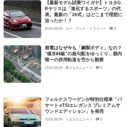
【最新モデル試乗ワイガヤ】トヨタG
Rヤリスは「進化するスポーツ」の代
表。最新の「26式」はどこまで理想に
迫ったか！？
2026.08.09
カー・アンド・ドライバー
0
都電はなぜ今も「鋼製ボディ」なの？
“碓氷峠級”の急勾配をゆっくり…都内
唯一の併用軌道を空から観察
2026.08.09
乗りものニュース
0
フォルクスワーゲンが特別仕様車「パ
サート eTSIエレガンス プレミアムサ
ウンドエディション」を発売
2026.08.09
くるまのニュース
0