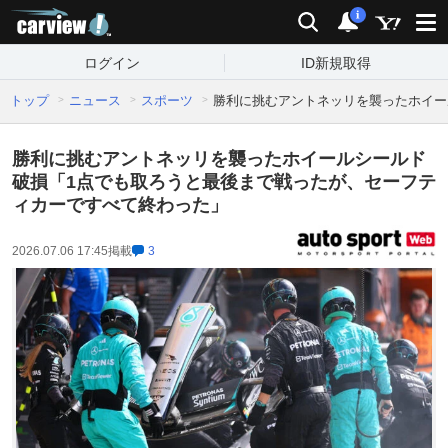
carview!
検索
通知
i
ログイン
ID新規取得
トップ
ニュース
スポーツ
勝利に挑むアントネッリを襲ったホイー
勝利に挑むアントネッリを襲ったホイールシールド
破損「1点でも取ろうと最後まで戦ったが、セーフテ
ィカーですべて終わった」
2026.07.06 17:45
掲載
3