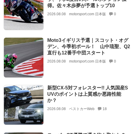
得。佐々木歩夢が予選トップ10
2026.08.08
motorsport.com 日本版
0
Moto3イギリス予選｜スコット・オグ
デン、今季初ポール！ 山中琉聖、Q2
直行も12番手中団スタート
2026.08.08
motorsport.com 日本版
0
新型CX-5対フォレスター!! 人気国産S
UVのポイントは上質感か悪路性能
か？
2026.08.08
ベストカーWeb
18