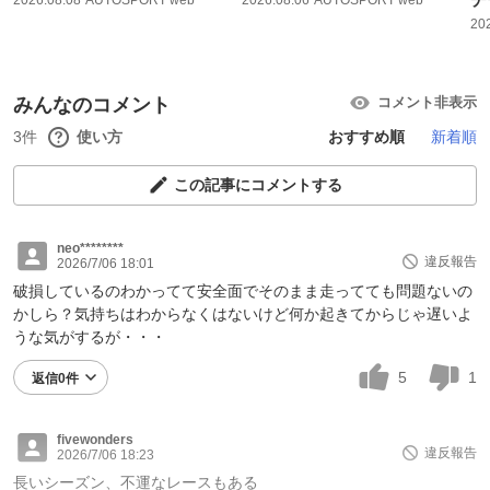
20
みんなのコメント
コメント非表示
3件
使い方
おすすめ順
新着順
この記事にコメントする
neo********
違反報告
2026/7/06 18:01
破損しているのわかってて安全面でそのまま走ってても問題ないの
かしら？気持ちはわからなくはないけど何か起きてからじゃ遅いよ
うな気がするが・・・
5
1
返信0件
fivewonders
違反報告
2026/7/06 18:23
長いシーズン、不運なレースもある