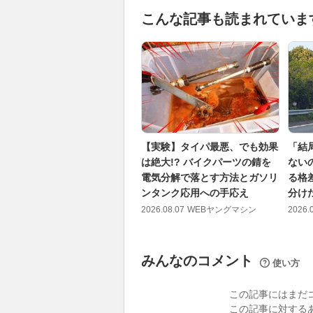
こんな記事も読まれていま
【実験】タイパ最悪、でも効果
「結
は絶大!? バイクパーツの錆を
ない
電気分解で落とす方法とガソリ
る格差
ンタンク応用への手応え
分け
2026.08.07
WEBヤングマシン
2026.
みんなのコメント
使い方
この記事にはまだ
この記事に対する