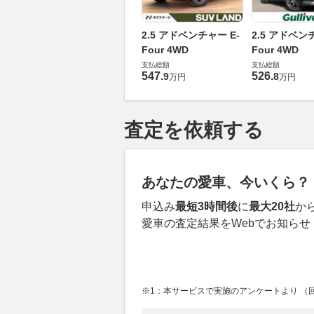
2.5 アドベンチャー E-
2.5 アドベン
Four 4WD
Four 4WD
支払総額
支払総額
547
.
526
.
9
8
万円
万円
査定を依頼する
あなたの愛車、今いくら？
申込み
最短3時間後
に
最大20社
か
愛車の査定結果をWebでお知らせ
※1：本サービスで実施のアンケートより （回答