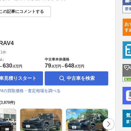
この記事にコメントする
RAV4
11件
中古車本体価格
込）
630
79
648
～
.
0万円
.
8万円
～
.
0万円
車見積りスタート
中古車を検索
AV4の買取価格・査定相場を調べる
(3,870件)