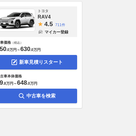
トヨタ
RAV4
4.
5
711件
マイカー登録
車価格
（税込）
50
630
.
0万円
～
.
0万円
新車見積りスタート
古車本体価格
9
648
.
8万円
～
.
0万円
中古車を検索