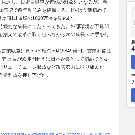
万台を見込む。日野自動車が連結の対象外となるが、新
販売増で前年度並みを確保する。HVは今期初めて
は同1.1％増の1000万台を見込む。
持続的な成長にこだわってきた。外部環境が不透明
を据えて改革に取り組みながら次の成長への手を打
。
新
4
営業収益は同5.5％増の50兆6849億円、営業利益は
った。売上高の50兆円超えは日本企業として初めてとな
バリューチェーン収益など改善努力に取り組んだ一
営業利益を押し下げた。
中
7