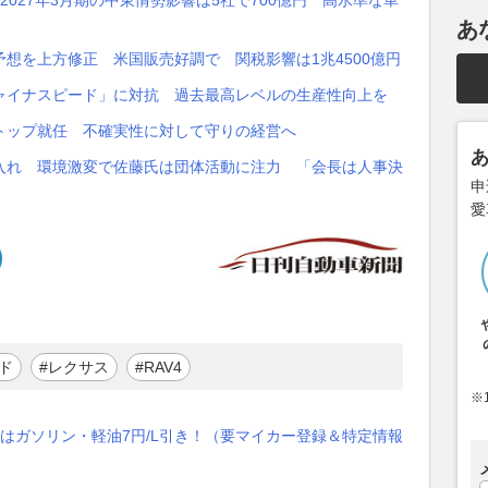
027年3月期の中東情勢影響は5社で700億円 高水準な車
あ
期予想を上方修正 米国販売好調で 関税影響は1兆4500億円
ャイナスピード」に対抗 過去最高レベルの生産性向上を
トップ就任 不確実性に対して守りの経営へ
入れ 環境激変で佐藤氏は団体活動に注力 「会長は人事決
申
愛
ド
#レクサス
#RAV4
※
はガソリン・軽油7円/L引き！（要マイカー登録＆特定情報