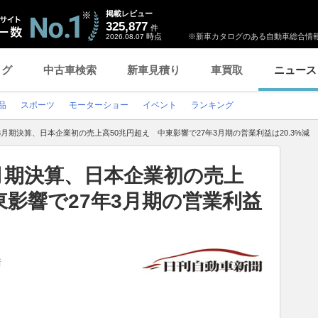
掲載レビュー
325,877
件
時点
※新車カタログのある自動車総合情報
2026.08.07
ログ
中古車検索
新車見積り
車買取
ニュース
品
スポーツ
モーターショー
イベント
ランキング
年3月期決算、日本企業初の売上高50兆円超え 中東影響で27年3月期の営業利益は20.3%減
3月期決算、日本企業初の売上
東影響で27年3月期の営業利益
新