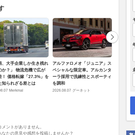
す
局、大手企業しか生き残れ
アルファロメオ「ジュニア」ス
トヨタ「G
のか？」 物流危機で広が
ペシャルな限定車。アルカンタ
ィカラー
！ 価格転嫁「27.3%」を
ーラ採用で洗練性とスポーティ
走り＆ビ
た知られざる差とは
を調和
2026.08.07
08.07
Merkmal
2026.08.07
グーネット
コメントがありません。
あなたの意見や感想を投稿しませんか？