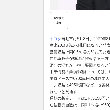
全て見る
1枚
トヨタ
自動車は5月8日、2027年
度比20.3％減の3兆円になると
営業収益は同0.6％増の51兆円と
自動車販売が堅調に推移する一方
網）の混乱が下押し要因となると
中東情勢の業績影響については、
業益ベースで6700億円の減益要
ーン収益で4950億円など、改善
れないと見通す。
通期の想定レートは1ドル150円
連結販売台数は、同0.1％増の9