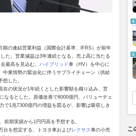
3月期の連結営業利益（国際会計基準、IFRS）が前年
発表した。営業減益は3年連続となる。売上高に当たる
過去最高を見込む。
ハイブリッド
車（HV）を中心に
、中東情勢の緊迫化に伴うサプライチェーン（供給
予想した。
現在の状況が1年続くとした影響額を織り込み、営
因になるとした。原価改善で8000億円、バリューチェ
努力で1兆7300億円の増益を図るが、影響は吸収しき
と、前期実績から1円円高を予想する。
こ
60万台を想定する。トヨタ車および
レクサス
車の小売