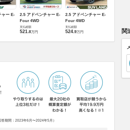
2.5 アド
チャー E-
2.5 アドベンチャー E-
2.5 アドベンチャー E-
Four 4W
Four 4WD
Four 4WD
支払総額
支払総額
支払総額
579
.
9
万円
関
521
.
524
.
8
9
万円
万円
ら
！
期間：2023年6月〜2024年5月）