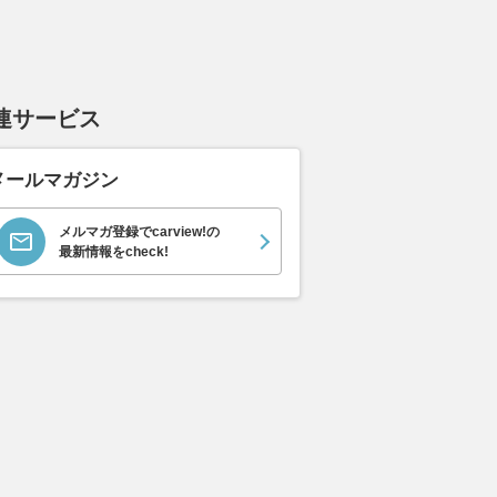
ベンチャー E-
2.5 Z E-Four 4WD
2.5 アドベンチャー E-
2.5 Z
D
Four 4WD
支払総額
支払総額
559
.
559
.
9
9
万円
支払総額
555
.
9
万円
連サービス
メールマガジン
メルマガ登録でcarview!の
最新情報をcheck!