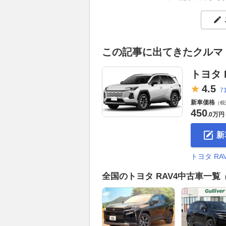
この記事に出てきたクルマ
トヨタ 
4.
5
7
新車価格
（税
450
.
0万円
新
トヨタ R
全国のトヨタ RAV4中古車一覧