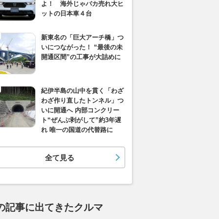
よ！ 海外じゃバカ売れ大ヒ
ットの日本車４台
新東名の「巨大アーチ橋」つ
いにつながった！ “最後の未
開通区間”の工事が大詰めに
紀伊半島の山中を貫く「わざ
わざ作り直したトンネル」つ
いに開通へ 内部コンクリー
ト“ぜんぶ剥がして”約3年遅
れ 唯一の国道の代替路に
全て見る
の記事に出てきたクルマ