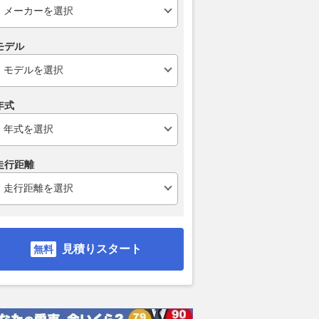
モデル
年式
R86」あの限定ボデ
スバル「ステラ」運転支援機能
「フルサイズ
走行距離
が復活！ 一部改良で
をアップデート！上級グレード
き、エクスフ
ジュアルの魅力アップ
は新メーター採用
た「パジェロ
活?!
グーネット
2026.08.07
グーネット
2026.08.07
グー
見積りスタート