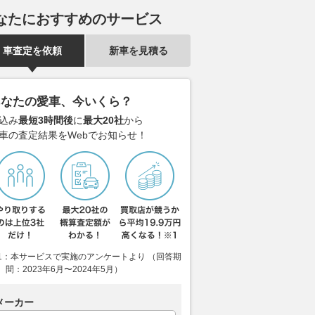
なたにおすすめのサービス
車査定を依頼
新車を見積る
あなたの愛車、今いくら？
込み
最短3時間後
に
最大20社
から
車の査定結果をWebでお知らせ！
1：本サービスで実施のアンケートより （回答期
間：2023年6月〜2024年5月）
メーカー