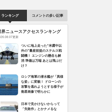
ランキング
コメントの多い記事
業界ニュースアクセスランキング
026.08.07
更新
ついに地上走った“米露中以
外の”量産前提のステルス戦
闘機！ エンジンの懸念も解
消 準備は万端 あとは飛ぶだ
け？
ロシア海軍の潜水艦が「異様
な姿」に変貌！ ドローンの
攻撃を逃れようとする様子が
衛星画像で明らかに
日本で見かけないからって
「失敗作」とかナメるな