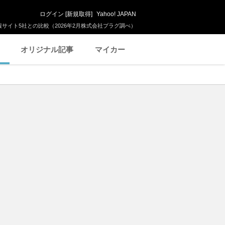
ログイン
[
新規取得
]
Yahoo! JAPAN
サイト5社との比較（2026年2月株式会社プラグ調べ）
オリジナル記事
マイカー