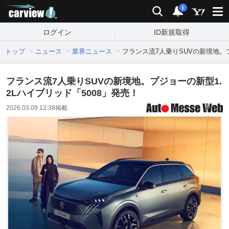
carview!
検索
通知
i
ログイン
ID新規取得
トップ
ニュース
業界ニュース
フランス流7人乗りSUVの新境地。プ
フランス流7人乗りSUVの新境地。プジョーの新型1.
2Lハイブリッド「5008」発売！
2026.03.09 12:38
掲載