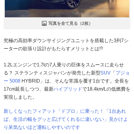
写真を全て見る（2枚）
究極の高効率ダウンサイジングユニットを搭載した3列7シ
ーターの欲張り設計がもたらすメリットとは⁉︎
1.2Lエンジンで1.7tの7人乗りの巨体をスムースに走らせ
る？ ステランティスジャパンが発売した新型
SUV
「
プジョ
ー 5008
HYBRID」は、そんな常識を覆す1台です。全長を
17cm延長しつつ、最新
ハイブリッド
で18.4km/Lの低燃費を
実現しました。
新しくなったフィアット「ドブロ」に乗った！「1台あれ
ば、生活の幅をグッと広げてくれるに違いない」見かけよ
り呆気ないほど運転しやすいのです