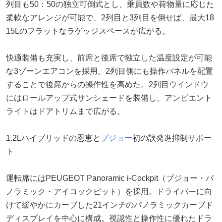
列目も50：50の独立可倒式とし、乗員数や荷物量に応じた
柔軟なアレンジが可能で、2列目と3列目を倒せば、最大18
15Lのフラットなラゲッジスペースが広がる。
快適装備も充実し、前席と後席で独立した温度設定が可能
な3ゾーンエアコンを採用。2列目側にも操作パネルを配置
することで後席からの操作性を高めた。2列目ウインドウ
にはロールアップ式サンシェードを装備し、アンビエント
ライトはドアトリムまで広がる。
1.2Lハイブリッドの恩恵と
プジョー
初の誤発進抑制サポー
ト
運転席にはPEUGEOT Panoramic i-Cockpit（プジョー・パ
ノラミック・アイコックピット）を採用。ドライバーに向
けて緩やかにカーブした21インチのパノラミックカーブド
ディスプレイを中心に構成。視認性と操作性に優れたドラ