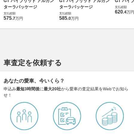
GT ハイブリッド アルカン
GT ハイブリッド アルカン
GT ハイ
ターラパッケージ
ターラパッケージ
支払総額
620
.
4
万
支払総額
支払総額
575
585
.
7
.
0
万円
万円
車査定を依頼する
あなたの愛車、今いくら？
申込み
最短3時間後
に
最大20社
から愛車の査定結果をWebでお知ら
せ！