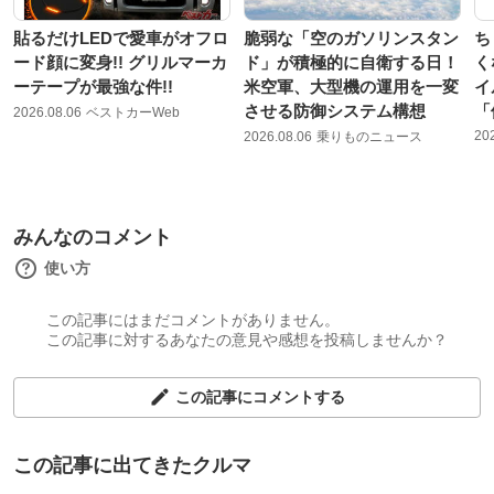
貼るだけLEDで愛車がオフロ
脆弱な「空のガソリンスタン
ち
ード顔に変身!! グリルマーカ
ド」が積極的に自衛する日！
く
ーテープが最強な件!!
米空軍、大型機の運用を一変
イ
させる防御システム構想
「
2026.08.06
ベストカーWeb
20
2026.08.06
乗りものニュース
みんなのコメント
使い方
この記事にはまだコメントがありません。
この記事に対するあなたの意見や感想を投稿しませんか？
この記事にコメントする
この記事に出てきたクルマ