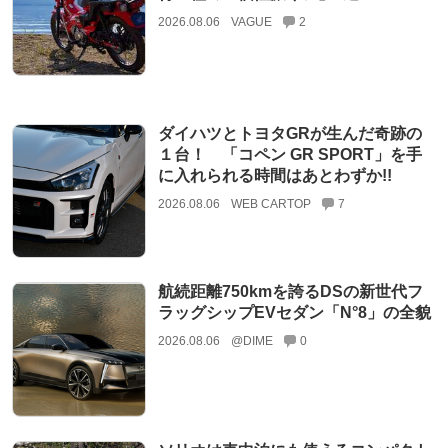
2026.08.06
VAGUE
2
ダイハツとトヨタGRが生んだ奇跡の
１台！ 「コペン GR SPORT」を手
に入れられる時間はあとわずか!!
2026.08.06
WEB CARTOP
7
航続距離750kmを誇るDSの新世代フ
ラッグシップEVセダン「N°8」の全貌
2026.08.06
@DIME
0