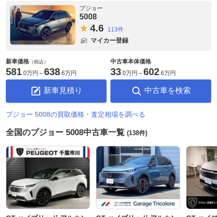
プジョー
5008
4.
6
113件
マイカー登録
新車価格
中古車本体価格
（税込）
581
638
33
602
.
0万円
～
.
6万円
.
0万円
～
.
6万円
新車見積り
中古車を検索
プジョー 5008の買取価格・査定相場を調べる
全国のプジョー 5008中古車一覧
(138件)