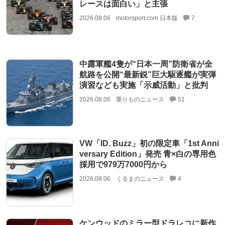
レースは面白い」と主張
2026.08.06
motorsport.com 日本版
7
中露軍艦4隻が“日本一周”防衛省が全
航路を公開“最新鋭”巨大駆逐艦が実弾
演習なども実施「示威活動」と批判
2026.08.06
乗りものニュース
51
VW「ID. Buzz」初の限定車「1st Anni
versary Edition」発売 青×白の専用色
採用で979万7000円から
2026.08.06
くるまのニュース
4
ケンウッドのミラー型ドラレコに新作