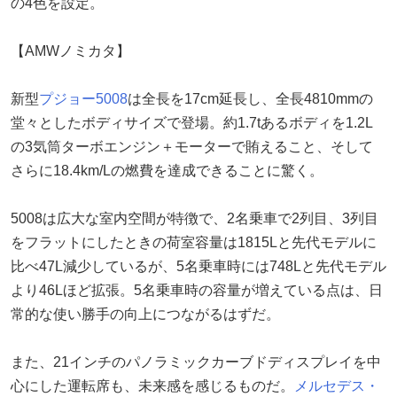
の4色を設定。
【AMWノミカタ】
新型
プジョー5008
は全長を17cm延長し、全長4810mmの
堂々としたボディサイズで登場。約1.7tあるボディを1.2L
の3気筒ターボエンジン＋モーターで賄えること、そして
さらに18.4km/Lの燃費を達成できることに驚く。
5008は広大な室内空間が特徴で、2名乗車で2列目、3列目
をフラットにしたときの荷室容量は1815Lと先代モデルに
比べ47L減少しているが、5名乗車時には748Lと先代モデル
より46Lほど拡張。5名乗車時の容量が増えている点は、日
常的な使い勝手の向上につながるはずだ。
また、21インチのパノラミックカーブドディスプレイを中
心にした運転席も、未来感を感じるものだ。
メルセデス・