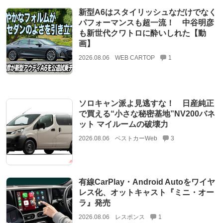
新型A6はスタイリッシュなだけでなく
パフォーマンスも超一流！ 中谷明彦
も新世代クワトロに酔いしれた【動
画】
2026.08.06
WEB CARTOP
1
ソロキャン派よ見逃すな！ 日産純正
で買える“小さな秘密基地”NV200バネ
ット マイルームの破壊力
2026.08.06
ベストカーWeb
3
有線CarPlay・Android Autoをワイヤ
レス化、オットキャスト『ミニ・オー
ラ』発売
2026.08.06
レスポンス
1