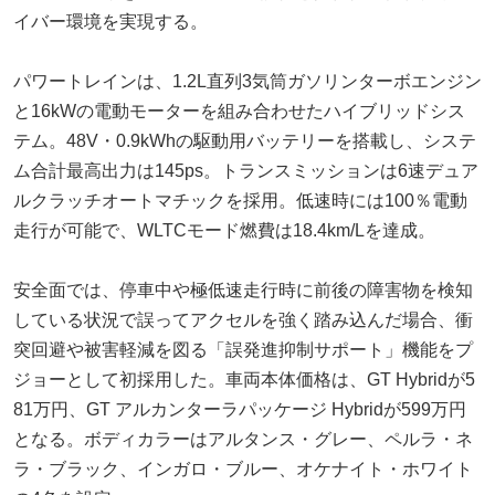
イバー環境を実現する。
パワートレインは、1.2L直列3気筒ガソリンターボエンジン
と16kWの電動モーターを組み合わせたハイブリッドシス
テム。48V・0.9kWhの駆動用バッテリーを搭載し、システ
ム合計最高出力は145ps。トランスミッションは6速デュア
ルクラッチオートマチックを採用。低速時には100％電動
走行が可能で、WLTCモード燃費は18.4km/Lを達成。
安全面では、停車中や極低速走行時に前後の障害物を検知
している状況で誤ってアクセルを強く踏み込んだ場合、衝
突回避や被害軽減を図る「誤発進抑制サポート」機能をプ
ジョーとして初採用した。車両本体価格は、GT Hybridが5
81万円、GT アルカンターラパッケージ Hybridが599万円
となる。ボディカラーはアルタンス・グレー、ペルラ・ネ
ラ・ブラック、インガロ・ブルー、オケナイト・ホワイト