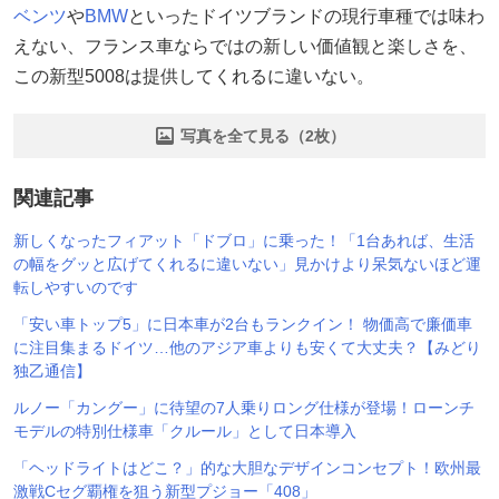
ベンツ
や
BMW
といったドイツブランドの現行車種では味わ
えない、フランス車ならではの新しい価値観と楽しさを、
この新型5008は提供してくれるに違いない。
写真を全て見る（2枚）
関連記事
新しくなったフィアット「ドブロ」に乗った！「1台あれば、生活
の幅をグッと広げてくれるに違いない」見かけより呆気ないほど運
転しやすいのです
「安い車トップ5」に日本車が2台もランクイン！ 物価高で廉価車
に注目集まるドイツ…他のアジア車よりも安くて大丈夫？【みどり
独乙通信】
ルノー「カングー」に待望の7人乗りロング仕様が登場！ローンチ
モデルの特別仕様車「クルール」として日本導入
「ヘッドライトはどこ？」的な大胆なデザインコンセプト！欧州最
激戦Cセグ覇権を狙う新型プジョー「408」