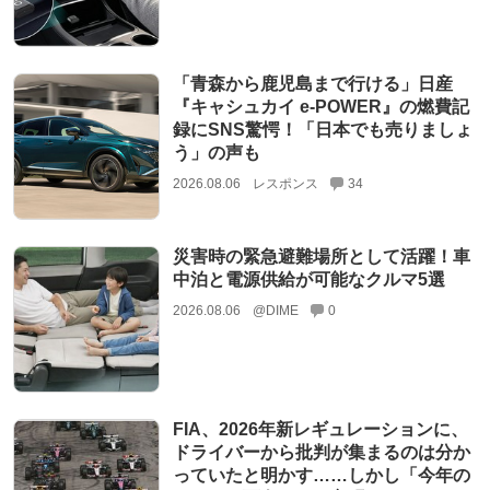
「青森から鹿児島まで行ける」日産
『キャシュカイ e-POWER』の燃費記
録にSNS驚愕！「日本でも売りましょ
う」の声も
2026.08.06
レスポンス
34
災害時の緊急避難場所として活躍！車
中泊と電源供給が可能なクルマ5選
2026.08.06
@DIME
0
FIA、2026年新レギュレーションに、
ドライバーから批判が集まるのは分か
っていたと明かす……しかし「今年の