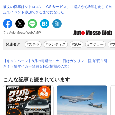
彼女の愛車はシトロエン「GS サービス」！購入から5年を要して自
走でイベント参加できるまでになった
文：Auto Messe Web AMW
関連タグ
#ステラ
#ランティス
#SUV
#プジョー
#プ
【キャンペーン】8月の毎週金・土・日はガソリン・軽油7円/L引
き！（要マイカー登録＆特定情報の入力）
こんな記事も読まれています