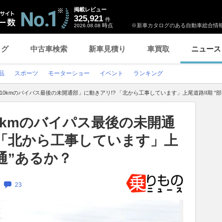
掲載レビュー
325,921
件
時点
※新車カタログのある自動車総合情報
2026.08.08
ログ
中古車検索
新車見積り
車買取
ニュース
品
スポーツ
モーターショー
イベント
ランキング
10kmのバイパス最後の未開通部」に動きアリ!? 「北から工事しています」上尾道路II期 “
0kmのバイパス最後の未開通
 「北から工事しています」上
開通”あるか？
23