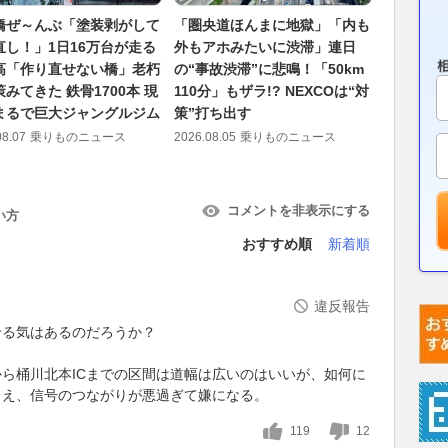
橋ぜ～んぶ「塗装剥がして
「圏央道ほんまに地獄」「内も
「所沢・
直し！」1日16万台が走る
外もアホみたいに渋滞」連日
へ直通！
高「作り直せない橋」老朽
の“事故渋滞”に悲鳴！「50km
にまたまた
みてきた 鉄骨1700本 現
110分」もザラ!? NEXCOは“対
と“JRそ
まるで巨大ジャングルジム
策”打ち出す
2026.08.04
08.07
乗りものニュース
2026.08.05
乗りものニュース
コメントを非表示にする
い方
おすすめ順
新着順
違反報告
せる気はあるのだろうか？
ら桶川北本ICまでの区間は道幅は広いのはいいが、如何に
うえ、信号のつながりが悪過ぎて嫌になる。
119
12