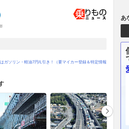
あ
部
はガソリン・軽油7円/L引き！（要マイカー登録＆特定情報
す