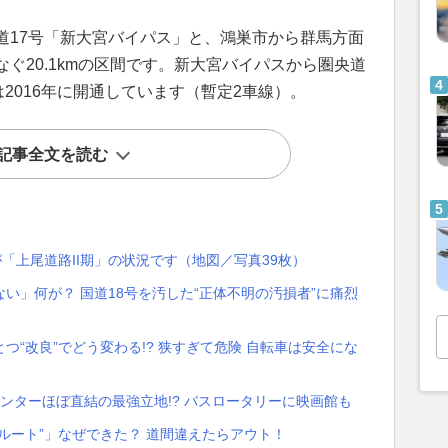
道17号「新大宮バイパス」と、鴻巣市から群馬方面
ぐ20.1kmの区間です。新大宮バイパスから圏央道
mは2016年に開通しています（暫定2車線）。
記事全文を読む
「上尾道路II期」の状況です（地図／写真39枚）
い」何が？ 国道18号を汚した“正体不明の汚損者”に痛烈
“改良”でどう変わる!? 狭すぎて危険 自転車は安全にな
インターほぼ直結の最強立地!? バスロータリーに映画館も
ルート”」なぜできた？ 道間違えたらアウト！