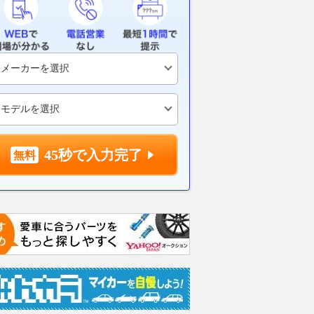
川越」から群馬の温泉
標高1390mにある「廃線の終着
外環道－川越
 温泉地「東の横綱」
駅」が大変化！ 道路に負けて
大バイパス」
新路線 JRバス
「10年で消滅」から58年 盛況
延伸区間の「
っくりバス”で運行
のいま
画」が公開 
ス
乗りものニュース
2026.08.01
乗りものニュース
2026.08.03
乗り
45秒で入力完了