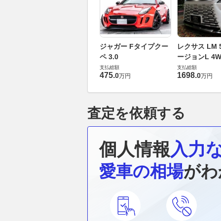
ジャガー Fタイプクー
レクサス LM 5
ペ 3.0
ージョンL 4W
支払総額
支払総額
475
.
1698
.
0
0
万円
万円
査定を依頼する
個人情報
入力
愛車の相場
がわ