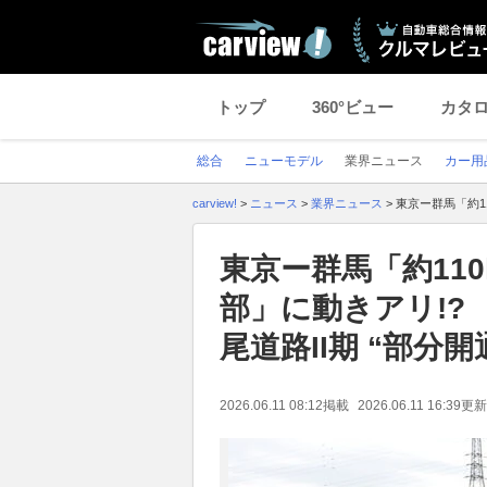
トップ
360°ビュー
カタ
総合
ニューモデル
業界ニュース
カー用
carview!
>
ニュース
>
業界ニュース
>
東京ー群馬「約1
東京ー群馬「約11
部」に動きアリ!?
尾道路II期 “部分
2026.06.11 08:12
掲載
2026.06.11 16:39
更新