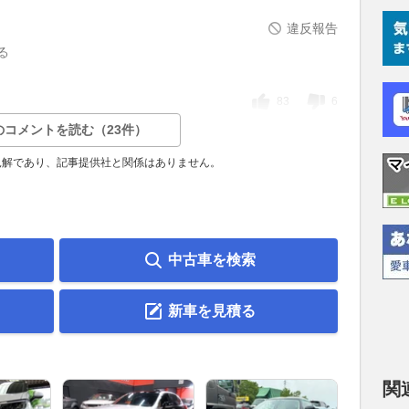
違反報告
る
83
6
のコメントを読む（23件）
見解であり、記事提供社と関係はありません。
中古車を検索
新車を見積る
関