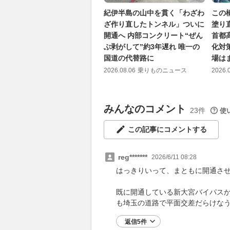
紀伊半島の山中を貫く「わざわ
この
ざ作り直したトンネル」ついに
塗り
開通へ 内部コンクリート“ぜん
首都
ぶ剥がして”約3年遅れ 唯一の
化対策
国道の代替路に
場は
2026.08.06
乗りものニュース
2026.
みんなのコメント
23件
使
この記事にコメントする
reg*******
2026/6/11 08:28
はっきりいって、まともに開通さ
既に開通している新大宮バイパスか
も埼玉の道路で平面交差だらけな
返信5件