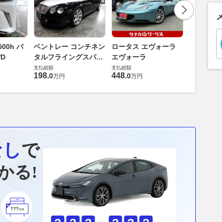
ダイハツ 
00h バ
ベントレー コンチネン
ロータス エヴォーラ
バス 66
D
タルフライングスパー
エヴォーラ
G
支払総額
6.0 4WD
支払総額
支払総額
169
.
9
万円
198
.
448
.
0
0
万円
万円
なし
で
かる!