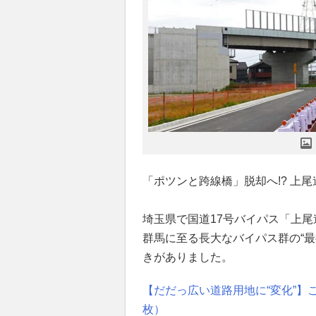
「ポツンと跨線橋」脱却へ!? 上尾
埼玉県で国道17号バイパス「上尾
群馬に至る長大なバイパス群の“
きがありました。
【だだっ広い道路用地に“変化”】
枚）