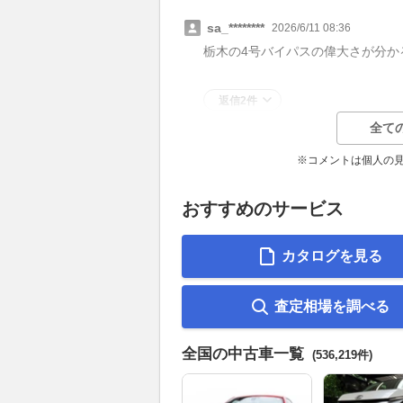
sa_********
2026/6/11 08:36
栃木の4号バイパスの偉大さが分か
返信2件
全て
※コメントは個人の
おすすめのサービス
カタログを見る
査定相場を調べる
全国の中古車一覧
(536,219件)