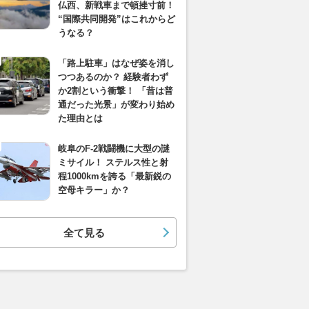
仏西、新戦車まで頓挫寸前！
“国際共同開発”はこれからど
うなる？
「路上駐車」はなぜ姿を消し
つつあるのか？ 経験者わず
か2割という衝撃！ 「昔は普
通だった光景」が変わり始め
た理由とは
岐阜のF-2戦闘機に大型の謎
ミサイル！ ステルス性と射
程1000kmを誇る「最新鋭の
空母キラー」か？
全て見る