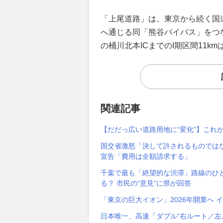
「上尾道路」は、東京から続く国
へ通じる同「熊谷バイパス」をつな
の桶川北本ICまでのI期区間11k
関連記事
【だだっ広い道路用地に“変化”】これが
国交省激怒「決して許されるものではな
宣告「費用は全額請求する」
千葉で最も「絶望的な渋滞」路線のひとつ
る？ 市民の“意見”に県が回答
「東京の巨大イオン」2026年開業へ 
日本唯一、高速「ダブル“右ルート／左