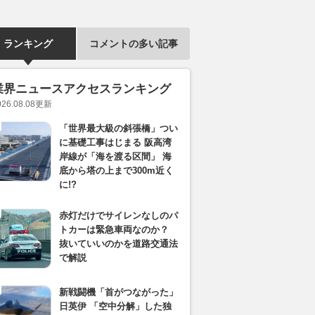
ランキング
コメントの多い記事
業界ニュースアクセスランキング
026.08.08
更新
「世界最大級の斜張橋」つい
に基礎工事はじまる 阪高湾
岸線が「海を渡る区間」 海
底から塔の上まで300m近く
に!?
赤灯だけでサイレンなしのパ
トカーは緊急車両なのか？
抜いていいのかを道路交通法
で解説
新戦闘機「首がつながった」
日英伊 「空中分解」した独