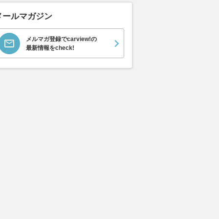
メールマガジン
メルマガ登録でcarview!の
ムーヴキャン
アストンマーティン
ホンダ NSX 3.0
ロール
最新情報をcheck!
0 ストライプス
V8 ヴァンテージ スポ
ト ロ
支払総額
898
.
0
万円
ーツシフト
ースト(
支払総額
支払総額
589
.
905
.
0
1
万円