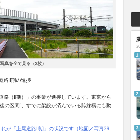
2
写真を全て見る（2枚）
道路II期の進捗
道路（II期）」の事業が進捗しています。東京から
最後の区間”、すでに架設が済んでいる跨線橋にも動
これが「上尾道路II期」の状況です（地図／写真39