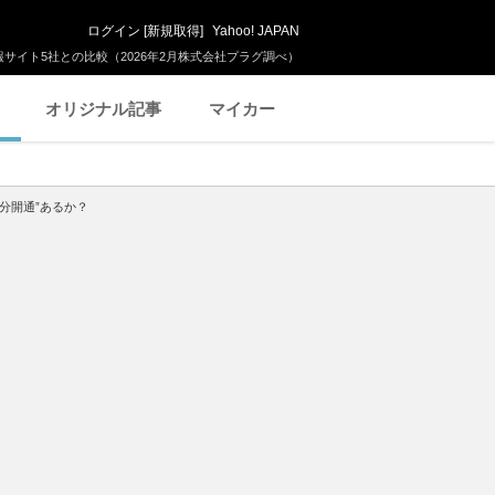
ログイン
[
新規取得
]
Yahoo! JAPAN
サイト5社との比較（2026年2月株式会社プラグ調べ）
オリジナル記事
マイカー
部分開通”あるか？