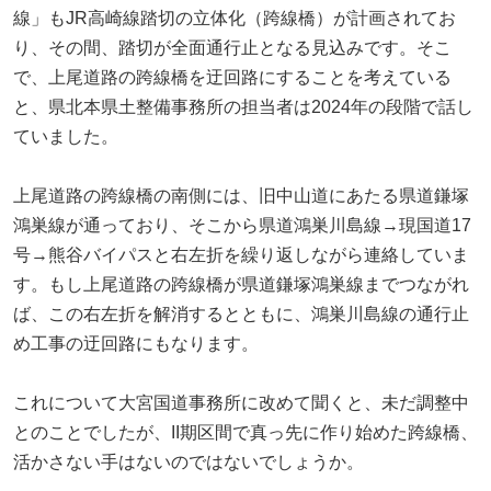
線」もJR高崎線踏切の立体化（跨線橋）が計画されてお
り、その間、踏切が全面通行止となる見込みです。そこ
で、上尾道路の跨線橋を迂回路にすることを考えている
と、県北本県土整備事務所の担当者は2024年の段階で話し
ていました。
上尾道路の跨線橋の南側には、旧中山道にあたる県道鎌塚
鴻巣線が通っており、そこから県道鴻巣川島線→現国道17
号→熊谷バイパスと右左折を繰り返しながら連絡していま
す。もし上尾道路の跨線橋が県道鎌塚鴻巣線までつながれ
ば、この右左折を解消するとともに、鴻巣川島線の通行止
め工事の迂回路にもなります。
これについて大宮国道事務所に改めて聞くと、未だ調整中
とのことでしたが、II期区間で真っ先に作り始めた跨線橋、
活かさない手はないのではないでしょうか。