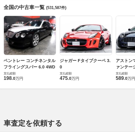
全国の中古車一覧
(531,587件)
ベントレー コンチネンタル
ジャガー Fタイプクーペ 3.
アストンマ
フライングスパー 6.0 4WD
0
ァンテー
支払総額
支払総額
支払総額
198
475
589
.
0
.
0
.
0
万円
万円
万
車査定を依頼する