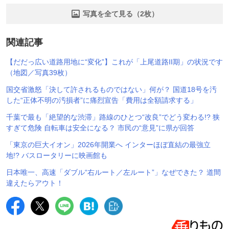
写真を全て見る（2枚）
関連記事
【だだっ広い道路用地に“変化”】これが「上尾道路II期」の状況です
（地図／写真39枚）
国交省激怒「決して許されるものではない」何が？ 国道18号を汚
した“正体不明の汚損者”に痛烈宣告「費用は全額請求する」
千葉で最も「絶望的な渋滞」路線のひとつ“改良”でどう変わる!? 狭
すぎて危険 自転車は安全になる？ 市民の“意見”に県が回答
「東京の巨大イオン」2026年開業へ インターほぼ直結の最強立
地!? バスロータリーに映画館も
日本唯一、高速「ダブル“右ルート／左ルート”」なぜできた？ 道間
違えたらアウト！