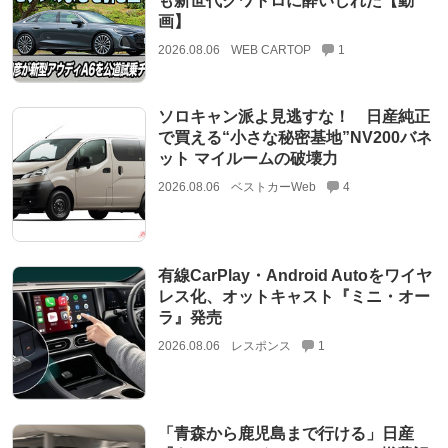
も新世代クワトロに酔いしれた【動
画】
2026.08.06
WEB CARTOP
1
ソロキャン派よ見逃すな！ 日産純正
で買える“小さな秘密基地”NV200バネ
ット マイルームの破壊力
2026.08.06
ベストカーWeb
4
有線CarPlay・Android Autoをワイヤ
レス化、オットキャスト『ミニ・オー
ラ』発売
2026.08.06
レスポンス
1
「青森から鹿児島まで行ける」日産