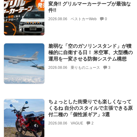
変身!! グリルマーカーテープが最強な
件!!
2026.08.06
ベストカーWeb
0
脆弱な「空のガソリンスタンド」が積
極的に自衛する日！ 米空軍、大型機の
運用を一変させる防御システム構想
2026.08.06
乗りものニュース
3
ちょっとした街乗りでも楽しくなって
くるね 自分のスタイルで主張できる原
付二種の「個性派ギア」3選
2026.08.06
VAGUE
2