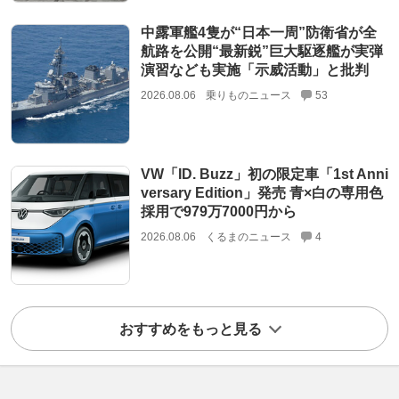
中露軍艦4隻が“日本一周”防衛省が全
航路を公開“最新鋭”巨大駆逐艦が実弾
演習なども実施「示威活動」と批判
2026.08.06
乗りものニュース
53
VW「ID. Buzz」初の限定車「1st Anni
versary Edition」発売 青×白の専用色
採用で979万7000円から
2026.08.06
くるまのニュース
4
おすすめをもっと見る