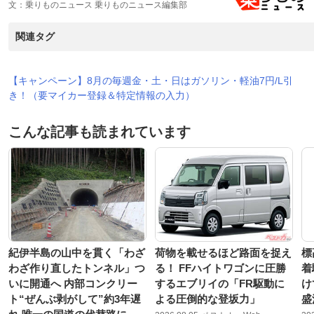
文：乗りものニュース 乗りものニュース編集部
関連タグ
【キャンペーン】8月の毎週金・土・日はガソリン・軽油7円/L引
き！（要マイカー登録＆特定情報の入力）
こんな記事も読まれています
紀伊半島の山中を貫く「わざ
荷物を載せるほど路面を捉え
標
わざ作り直したトンネル」つ
る！ FFハイトワゴンに圧勝
着
いに開通へ 内部コンクリー
するエブリイの「FR駆動に
け
ト“ぜんぶ剥がして”約3年遅
よる圧倒的な登坂力」
盛