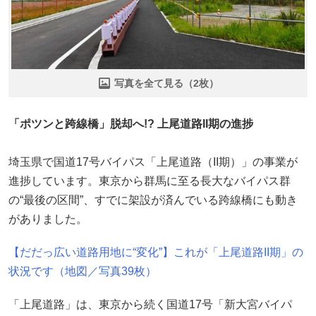
写真を全て見る（2枚）
「ポツンと跨線橋」脱却へ!? 上尾道路II期の進捗
埼玉県で国道17号バイパス「上尾道路（II期）」の事業が
進捗しています。東京から群馬に至る長大なバイパス群
の“最後の区間”、すでに架設が済んでいる跨線橋にも動き
がありました。
【だだっ広い道路用地に“変化”】これが「上尾道路II期」の
状況です（地図／写真39枚）
「上尾道路」は、東京から続く国道17号「新大宮バイパ