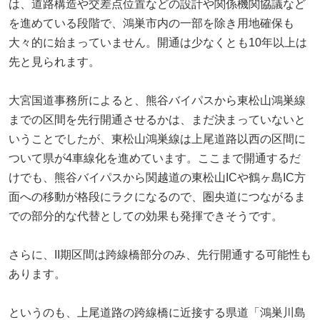
は、道路構造や交差点位置などの設計や関係機関協議など
を進めている段階で、鴻巣市内の一部を除き用地確保も
大々的に始まっていません。開通は少なくとも10年以上は
先と見られます。
大宮国道事務所によると、熊谷バイパスから東松山鴻巣線
までの区間を先行開通させるかは、まだ決まっていないと
いうことでしたが、東松山鴻巣線は上尾道路以西の区間に
ついて県が4車線化を進めています。ここまで開通するだ
けでも、熊谷バイパスから関越道の東松山ICや鶴ヶ島IC方
面への移動が格段にラクになるので、圏央道につながるま
での部分的な代替としての効果も発揮できそうです。
さらに、II期区間は跨線橋部分のみ、先行開通する可能性も
あります。
というのも、上尾道路の跨線橋に近接する県道「鴻巣川島