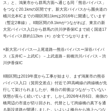
ス」と、鴻巣市から群馬方面へ通じる同「熊谷バイパス」
をつなぐ20.1kmの区間です。新大宮バイパスから圏央道の
桶川北本ICまでのI期区間11kmは2016年に開通しています
（暫定2車線）。II期区間の9.1kmがつながれば、東京の新
大宮バイパス入口から群馬の渋川伊香保ICまで続く国道17
号バイパス群約112km（※）が全てつながります。
※新大宮バイパス―上尾道路―熊谷バイパスー深谷バイパ
ス（玉井IC～上武IC）－上武道路－前橋渋川バイパス－渋
川伊香保IC
II期区間は2019年度から工事が始まり、まず鴻巣市の熊谷
バイパス入口（箕田交差点）付近でJR高崎線の跨線橋が先
行して架けられましたが、橋台の前後はつながっていない
状態が長らく続いています。しかし2026年4月6日、南側の
橋周辺の市道が切り回され、代替として跨線橋の真下を通
る新設道路が開通しました。いよいよ橋台から地上へつな