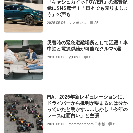
『キャシュカイ e-POWER』の燃費記
録にSNS驚愕！「日本でも売りましょ
う」の声も
2026.08.06
レスポンス
35
災害時の緊急避難場所として活躍！車
中泊と電源供給が可能なクルマ5選
2026.08.06
@DIME
0
FIA、2026年新レギュレーションに、
ドライバーから批判が集まるのは分か
っていたと明かす……しかし「今年の
レースは面白い」と主張
2026.08.06
motorsport.com 日本版
8