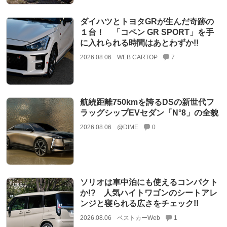
ダイハツとトヨタGRが生んだ奇跡の
１台！ 「コペン GR SPORT」を手
に入れられる時間はあとわずか!!
2026.08.06
WEB CARTOP
7
航続距離750kmを誇るDSの新世代フ
ラッグシップEVセダン「N°8」の全貌
2026.08.06
@DIME
0
ソリオは車中泊にも使えるコンパクト
か!? 人気ハイトワゴンのシートアレ
ンジと寝られる広さをチェック!!
2026.08.06
ベストカーWeb
1