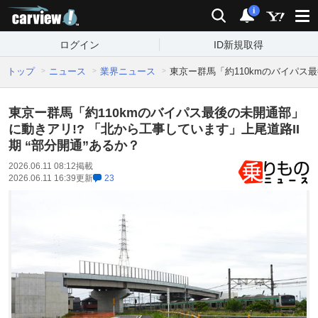
carview!
検索
通知
i
ログイン
ID新規取得
トップ
ニュース
業界ニュース
東京ー群馬「約110kmのバイパス最
東京ー群馬「約110kmのバイパス最後の未開通部」
に動きアリ!? 「北から工事しています」上尾道路II
期 “部分開通”あるか？
2026.06.11 08:12
掲載
2026.06.11 16:39
更新
23