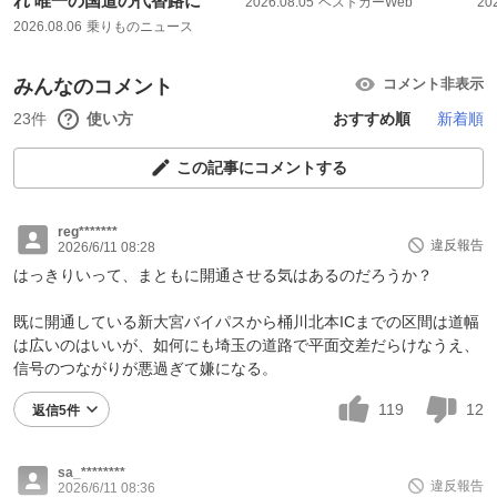
れ 唯一の国道の代替路に
2026.08.05
ベストカーWeb
20
2026.08.06
乗りものニュース
みんなのコメント
コメント非表示
23件
使い方
おすすめ順
新着順
この記事にコメントする
reg*******
違反報告
2026/6/11 08:28
はっきりいって、まともに開通させる気はあるのだろうか？
既に開通している新大宮バイパスから桶川北本ICまでの区間は道幅
は広いのはいいが、如何にも埼玉の道路で平面交差だらけなうえ、
信号のつながりが悪過ぎて嫌になる。
119
12
返信5件
sa_********
違反報告
2026/6/11 08:36