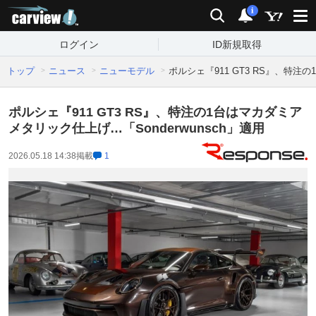
carview!
検索
通知
i
ログイン
ID新規取得
トップ
ニュース
ニューモデル
ポルシェ『911 GT3 RS』、特注
ポルシェ『911 GT3 RS』、特注の1台はマカダミア
メタリック仕上げ…「Sonderwunsch」適用
2026.05.18 14:38
掲載
1