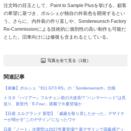
注文時の目玉として、Paint to Sample Plusを挙げる。顧客
の希望に基づき、ポルシェが独自の外装色を開発するとい
う。さらに、内外装の作り直しや、Sonderwunsch Factory
Re-Commissionによる技術的に個別性の高い制作も可能だ
とした。旧車向けには修復も含まれるとしている。
写真を全て見る（1枚）
関連記事
【画像】ポルシェ『911 GT3 RS』の「Sonderwunsch」仕様
トヨタ『ハリアー』フルチェン前の大改良!? “ハンマーヘッド”は見
送り、新世代「E-Four」搭載で今夏登場か
【日産 エルグランド 新型】「威厳を取り戻したかった」デザイナ
ーが明かす“このデザイン”になったワケ
日産『ノート』次期型は2027年夏登場!? 新デザインで高級感アッ