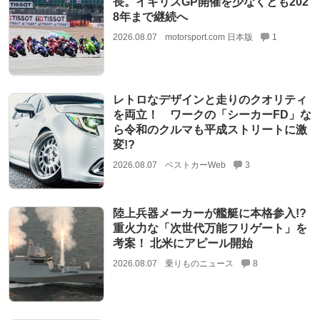
長。イギリスGP開催を少なくとも202
8年まで継続へ
2026.08.07
motorsport.com 日本版
1
レトロなデザインと走りのクオリティ
を両立！ ワークの「シーカーFD」な
ら令和のクルマも平成ストリートに激
変!?
2026.08.07
ベストカーWeb
3
陸上兵器メーカーが艦艇に本格参入!?
重火力な「次世代万能フリゲート」を
考案！ 北米にアピール開始
2026.08.07
乗りものニュース
8