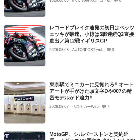
2026.08.08
motorsport.com 日本版
0
レコードブレイク連発の初日はベッツ
ェッキが最速。小椋は5戦連続Q2直接
進出／第12戦イギリスGP
2026.08.08
AUTOSPORT web
0
東京駅でミニカーに見惚れろ!! オート
アートが手がけた頭文字Dや007の精
密モデルがド迫力!!
2026.08.07
ベストカーWeb
7
MotoGP、シルバーストンと契約延