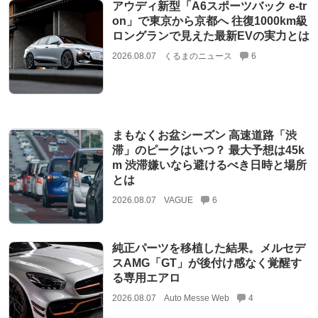
アウディ新型「A6スポーツバック e-tr
on」で東京から京都へ 往復1000km級
ロングランで見えた最新EVの実力とは
2026.08.07
くるまのニュース
6
まもなくお盆シーズン 高速道路「渋
滞」のピークはいつ？ 最大予想は45k
m 渋滞嫌いなら避けるべき日時と場所
とは
2026.08.07
VAGUE
6
純正パーツを移植した結果。メルセデ
スAMG「GT」が後付け感なく覚醒す
る専用エアロ
2026.08.07
Auto Messe Web
4