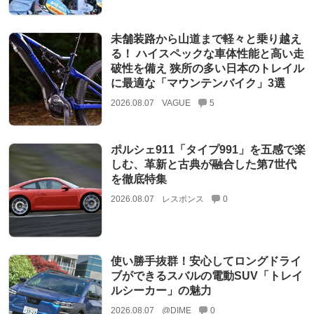
未舗装路から山道まで軽々と乗り越え
る！ ハイスペックな車体性能と高い走
破性を備え 狭所の多い日本のトレイル
に最適な「マウンテンバイク」3選
2026.08.07
VAGUE
5
ポルシェ911「タイプ991」を五感で楽
しむ、革新と古典が融合した第7世代
を徹底特集
2026.08.07
レスポンス
0
使い勝手抜群！安心してロングドライ
ブができるスバルの電動SUV「トレイ
ルシーカー」の魅力
2026.08.07
@DIME
0