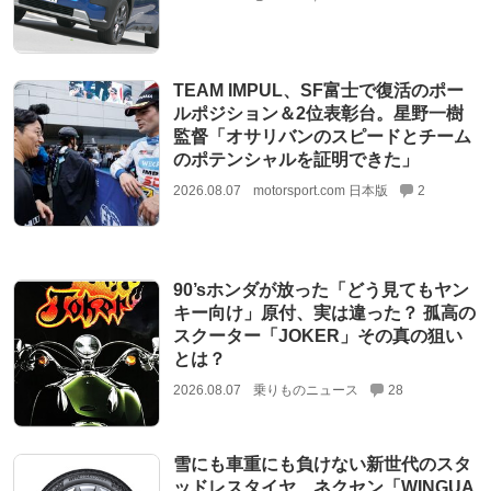
TEAM IMPUL、SF富士で復活のポー
ルポジション＆2位表彰台。星野一樹
監督「オサリバンのスピードとチーム
のポテンシャルを証明できた」
2026.08.07
motorsport.com 日本版
2
90’sホンダが放った「どう見てもヤン
キー向け」原付、実は違った？ 孤高の
スクーター「JOKER」その真の狙い
とは？
2026.08.07
乗りものニュース
28
雪にも車重にも負けない新世代のスタ
ッドレスタイヤ ネクセン「WINGUA