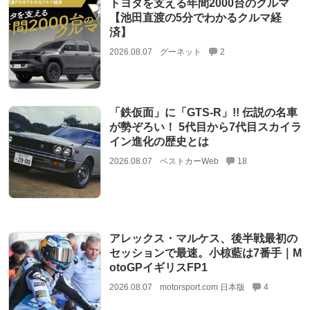
トヨタを支える年間2000台のクルマ
【池田直渡の5分でわかるクルマ経
済】
2026.08.07
グーネット
2
「鉄仮面」に「GTS-R」!! 伝説の名車
が勢ぞろい！ 5代目から7代目スカイラ
イン進化の歴史とは
2026.08.07
ベストカーWeb
18
アレックス・マルケス、後半戦最初の
セッションで最速。小椋藍は7番手｜M
otoGPイギリスFP1
2026.08.07
motorsport.com 日本版
4