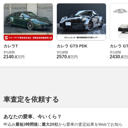
カレラT
カレラ GTS PDK
カレラ GT
支払総額
支払総額
支払総額
2140
2570
2430
.
0
.
0
.
0
万円
万円
万
車査定を依頼する
あなたの愛車、今いくら？
申込み
最短3時間後
に
最大20社
から愛車の査定結果をWebでお知ら