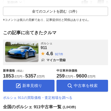
2
0
返信0件
全てのコメントを読む（1件）
※コメントは個人の見解であり、記事提供社と関係はありません。
この記事に出てきたクルマ
ポルシェ
911
4.
6
927件
マイカー登録
新車価格
中古車本体価格
（税込）
1853
5357
259
9600
.
0万円
～
.
0万円
.
0万円
～
.
0万円
新車見積り
中古車を検索
ポルシェ 911の買取価格・査定相場を調べる
全国のポルシェ 911中古車一覧
(1,043件)