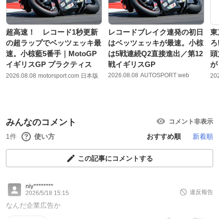
超高速！ レコード1秒更新
レコードブレイク連発の初日
東
の超ラップでベッツェッキ最
はベッツェッキが最速。小椋
ろ
速。小椋藍5番手｜MotoGP
は5戦連続Q2直接進出／第12
頭
イギリスGP プラクティス
戦イギリスGP
が
2026.08.08
AUTOSPORT web
2026.08.08
motorsport.com 日本版
20
みんなのコメント
コメント非表示
1件
使い方
おすすめ順
新着順
この記事にコメントする
niy********
違反報告
2026/5/18 15:15
なんだ企業広告か