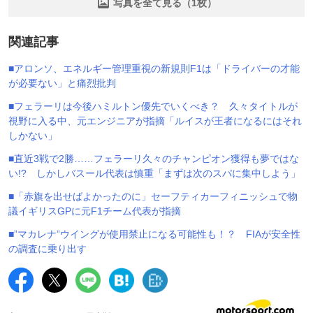
写真を全て見る（1枚）
関連記事
■アロンソ、エネルギー管理重視の新規則F1は「ドライバーの才能
が必要ない」と痛烈批判
■フェラーリは今後ハミルトン優先でいくべき？ 久々タイトルが
視野に入る中、元エンジニアが指摘「ルイスが王者になるにはそれ
しかない」
■直近3戦で2勝……フェラーリ久々のチャンピオン獲得も夢ではな
い!? しかしバスール代表は慎重「まずは次のスパに集中しよう」
■「赤旗を出せばよかったのに」セーフティカーフィニッシュで物
議イギリスGPに元F1チーム代表が指摘
■”マカレナ”ウイングが使用禁止になる可能性も！？ FIAが安全性
の調査に乗り出す