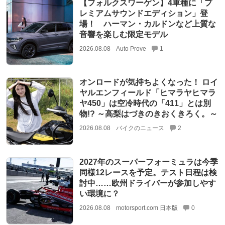
【フォルクスワーゲン】4車種に「プ
レミアムサウンドエディション」登
場！ ハーマン・カルドンなど上質な
音響を楽しむ限定モデル
2026.08.08
Auto Prove
1
オンロードが気持ちよくなった！ ロイ
ヤルエンフィールド「ヒマラヤヒマラ
ヤ450」は空冷時代の「411」とは別
物!? ～高梨はづきのきおくきろく。～
2026.08.08
バイクのニュース
2
2027年のスーパーフォーミュラは今季
同様12レースを予定。テスト日程は検
討中……欧州ドライバーが参加しやす
い環境に？
2026.08.08
motorsport.com 日本版
0