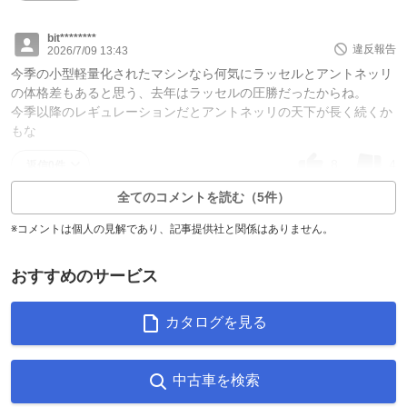
bit********
違反報告
2026/7/09 13:43
今季の小型軽量化されたマシンなら何気にラッセルとアントネッリ
の体格差もあると思う、去年はラッセルの圧勝だったからね。
今季以降のレギュレーションだとアントネッリの天下が長く続くか
もな
8
4
返信0件
全てのコメントを読む（5件）
※コメントは個人の見解であり、記事提供社と関係はありません。
おすすめのサービス
カタログを見る
中古車を検索