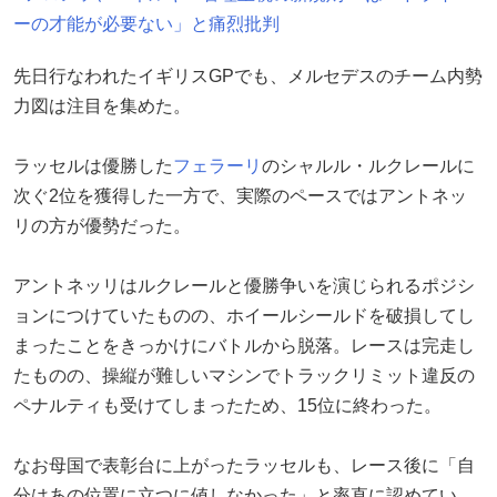
ーの才能が必要ない」と痛烈批判
先日行なわれたイギリスGPでも、メルセデスのチーム内勢
力図は注目を集めた。
ラッセルは優勝した
フェラーリ
のシャルル・ルクレールに
次ぐ2位を獲得した一方で、実際のペースではアントネッ
リの方が優勢だった。
アントネッリはルクレールと優勝争いを演じられるポジシ
ョンにつけていたものの、ホイールシールドを破損してし
まったことをきっかけにバトルから脱落。レースは完走し
たものの、操縦が難しいマシンでトラックリミット違反の
ペナルティも受けてしまったため、15位に終わった。
なお母国で表彰台に上がったラッセルも、レース後に「自
分はあの位置に立つに値しなかった」と率直に認めてい