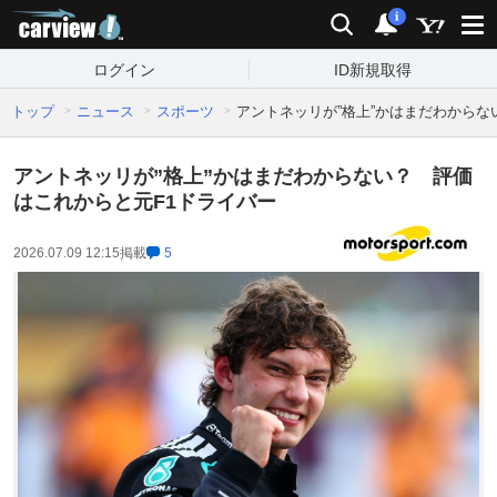
carview!
検索
通知
i
ログイン
ID新規取得
トップ
ニュース
スポーツ
アントネッリが”格上”かはまだわからな
アントネッリが”格上”かはまだわからない？ 評価
はこれからと元F1ドライバー
2026.07.09 12:15
掲載
5