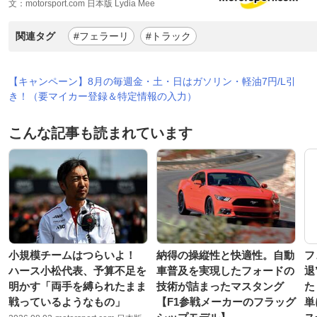
文：motorsport.com 日本版 Lydia Mee
関連タグ
#フェラーリ
#トラック
【キャンペーン】8月の毎週金・土・日はガソリン・軽油7円/L引
き！（要マイカー登録＆特定情報の入力）
こんな記事も読まれています
小規模チームはつらいよ！
納得の操縦性と快適性。自動
フ
ハース小松代表、予算不足を
車普及を実現したフォードの
退
明かす「両手を縛られたまま
技術が詰まったマスタング
た
戦っているようなもの」
【F1参戦メーカーのフラッグ
単