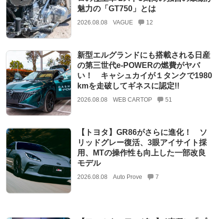
魅力の「GT750」とは
2026.08.08
VAGUE
12
新型エルグランドにも搭載される日産
の第三世代e-POWERの燃費がヤバ
い！ キャシュカイが１タンクで1980
kmを走破してギネスに認定!!
2026.08.08
WEB CARTOP
51
【トヨタ】GR86がさらに進化！ ソ
リッドグレー復活、3眼アイサイト採
用、MTの操作性も向上した一部改良
モデル
2026.08.08
Auto Prove
7