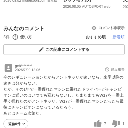
シップモデル】
ス
2026.08.02
motorsport.com 日本版
2026.08.05
AUTOSPORT web
20
みんなのコメント
コメント非表示
5件
使い方
おすすめ順
新着順
この記事にコメントする
gc8********
違反報告
2026/7/09 13:06
今のレギュレーションだからアントネッリが速いなら、来季以降の
速さは分からない。
だが、その1年で一番優れたマシンに乗れたドライバーがチャンピ
オンに近いのはいつでも変わらないし、たまたまでもW17を一番上
手く操れたのがアントネッリ、W17が一番優れたマシンだったら最
後にチャンピオンになっているだろう。
あとはチーム次第だ。
7
1
返信0件