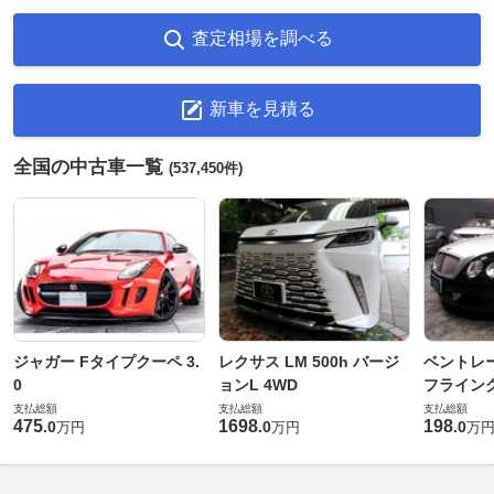
査定相場を調べる
新車を見積る
全国の中古車一覧
(537,450件)
ジャガー Fタイプクーペ 3.
レクサス LM 500h バージ
ベントレ
0
ョンL 4WD
フライングス
支払総額
支払総額
支払総額
475
1698
198
.
0
.
0
.
0
万円
万円
万