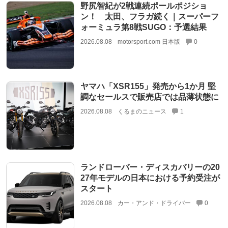
野尻智紀が2戦連続ポールポジショ
ン！ 太田、フラガ続く｜スーパーフ
ォーミュラ第8戦SUGO：予選結果
2026.08.08
motorsport.com 日本版
0
ヤマハ「XSR155」発売から1か月 堅
調なセールスで販売店では品薄状態に
2026.08.08
くるまのニュース
1
ランドローバー・ディスカバリーの20
27年モデルの日本における予約受注が
スタート
2026.08.08
カー・アンド・ドライバー
0