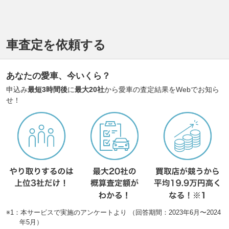
車査定を依頼する
あなたの愛車、今いくら？
申込み
最短3時間後
に
最大20社
から愛車の査定結果をWebでお知ら
せ！
※1：本サービスで実施のアンケートより （回答期間：2023年6月〜2024
年5月）