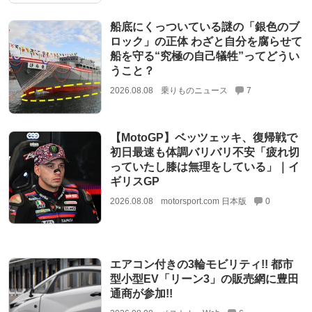
船底にくっついている謎の「銀色のブ
ロック」の正体 わざと自分を腐らせて
船を守る“究極の自己犠牲”ってどうい
うこと？
2026.08.08
乗りものニュース
7
【MotoGP】ベッツェッキ、復帰戦で
初日最速も体調バリバリ不安「疲れ切
っていたし膝は無理をしている」｜イ
ギリスGP
2026.08.08
motorsport.com 日本版
0
エアコン付きの3輪モビリティ!! 都市
型小型EV「リーン3」の販売網に豊田
通商が参加!!