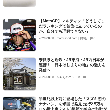
【MotoGP】マルティン「どうしてま
だランキングで首位に立っているの
か、自分でも理解できない」
2026.08.08
motorsport.com 日本版
0
奈良県と近鉄・JR東海・JR西日本が
連携！「日本はじまりの地」の魅力を
発信へ
2026.08.08
乗りものニュース
1
半世紀以上前に登場した「スズキ初の
ナナハン」を米国で発見 走行2.5万キ
ロの極上車 2スト3気筒の独自の鼓動が