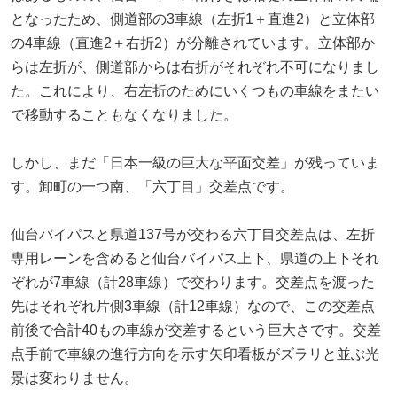
となったため、側道部の3車線（左折1＋直進2）と立体部
の4車線（直進2＋右折2）が分離されています。立体部か
らは左折が、側道部からは右折がそれぞれ不可になりまし
た。これにより、右左折のためにいくつもの車線をまたい
で移動することもなくなりました。
しかし、まだ「日本一級の巨大な平面交差」が残っていま
す。卸町の一つ南、「六丁目」交差点です。
仙台バイパスと県道137号が交わる六丁目交差点は、左折
専用レーンを含めると仙台バイパス上下、県道の上下それ
ぞれが7車線（計28車線）で交わります。交差点を渡った
先はそれぞれ片側3車線（計12車線）なので、この交差点
前後で合計40もの車線が交差するという巨大さです。交差
点手前で車線の進行方向を示す矢印看板がズラリと並ぶ光
景は変わりません。