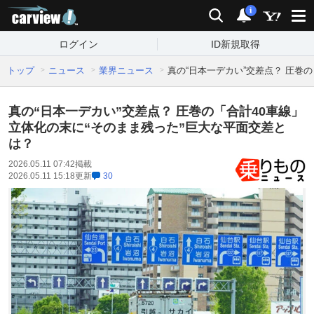
carview!
検索
通知
i
ログイン
ID新規取得
トップ
ニュース
業界ニュース
真の“日本一デカい”交差点？ 圧巻
真の“日本一デカい”交差点？ 圧巻の「合計40車線」
立体化の末に“そのまま残った”巨大な平面交差と
は？
2026.05.11 07:42
掲載
2026.05.11 15:18
更新
30