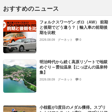
おすすめのニュース
フォルクスワーゲン ポロ（AW） 前期
と後期でどう違う？｜輸入車の前期後
期を比較
2026.08.09
グーネット
0
明治時代から続く高原リゾートで地獄
めぐり～雲仙温泉【にっぽんの温泉特
集】
2026.08.09
グーネット
0
小椋藍が3度目のメダル獲得。スプリ