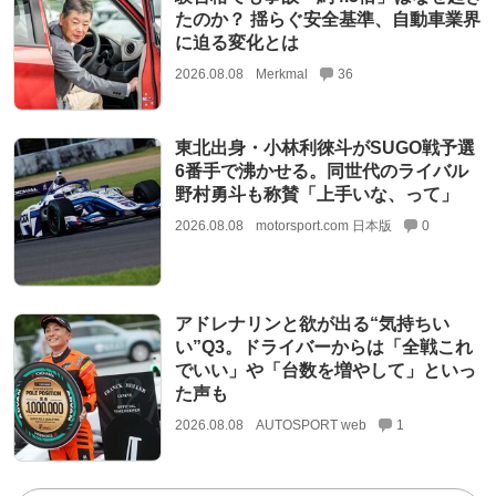
たのか？ 揺らぐ安全基準、自動車業界
に迫る変化とは
2026.08.08
Merkmal
36
東北出身・小林利徠斗がSUGO戦予選
6番手で沸かせる。同世代のライバル
野村勇斗も称賛「上手いな、って」
2026.08.08
motorsport.com 日本版
0
アドレナリンと欲が出る“気持ちい
い”Q3。ドライバーからは「全戦これ
でいい」や「台数を増やして」といっ
た声も
2026.08.08
AUTOSPORT web
1