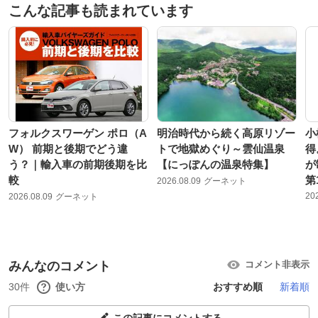
こんな記事も読まれています
フォルクスワーゲン ポロ（A
明治時代から続く高原リゾー
小
W） 前期と後期でどう違
トで地獄めぐり～雲仙温泉
得
う？｜輸入車の前期後期を比
【にっぽんの温泉特集】
が
較
第
2026.08.09
グーネット
20
2026.08.09
グーネット
みんなのコメント
コメント非表示
30件
使い方
おすすめ順
新着順