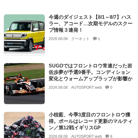
今週のダイジェスト【8/1～8/7】ハス
ラー、アコード…次期モデルのスクー
プ情報３連発！
2026.08.08
グーネット
1
SUGOではフロントロウ常連だった岩
佐歩夢が予選9番手。コンディション
変化とウォームアップラップが影響か
2026.08.08
AUTOSPORT web
0
小椋藍、今季3度目のフロントロウ獲
得。ポールはレコード更新のマルティ
ン／第12戦イギリスGP
2026.08.08
AUTOSPORT web
8