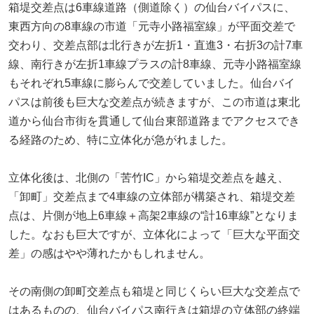
箱堤交差点は6車線道路（側道除く）の仙台バイパスに、
東西方向の8車線の市道「元寺小路福室線」が平面交差で
交わり、交差点部は北行きが左折1・直進3・右折3の計7車
線、南行きが左折1車線プラスの計8車線、元寺小路福室線
もそれぞれ5車線に膨らんで交差していました。仙台バイ
パスは前後も巨大な交差点が続きますが、この市道は東北
道から仙台市街を貫通して仙台東部道路までアクセスでき
る経路のため、特に立体化が急がれました。
立体化後は、北側の「苦竹IC」から箱堤交差点を越え、
「卸町」交差点まで4車線の立体部が構築され、箱堤交差
点は、片側が地上6車線＋高架2車線の“計16車線”となりま
した。なおも巨大ですが、立体化によって「巨大な平面交
差」の感はやや薄れたかもしれません。
その南側の卸町交差点も箱堤と同じくらい巨大な交差点で
はあるものの、仙台バイパス南行きは箱堤の立体部の終端