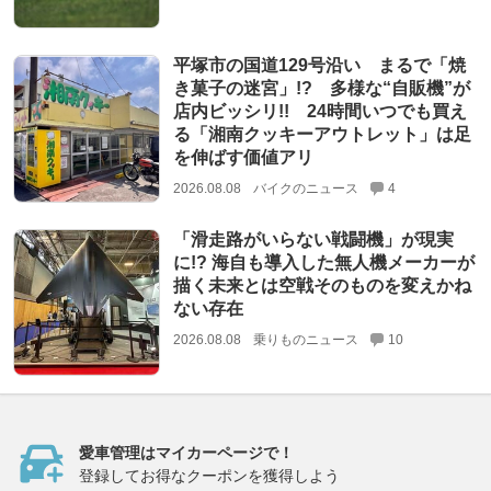
平塚市の国道129号沿い まるで「焼
き菓子の迷宮」!? 多様な“自販機”が
店内ビッシリ!! 24時間いつでも買え
る「湘南クッキーアウトレット」は足
を伸ばす価値アリ
2026.08.08
バイクのニュース
4
「滑走路がいらない戦闘機」が現実
に!? 海自も導入した無人機メーカーが
描く未来とは空戦そのものを変えかね
ない存在
2026.08.08
乗りものニュース
10
愛車管理はマイカーページで！
登録してお得なクーポンを獲得しよう