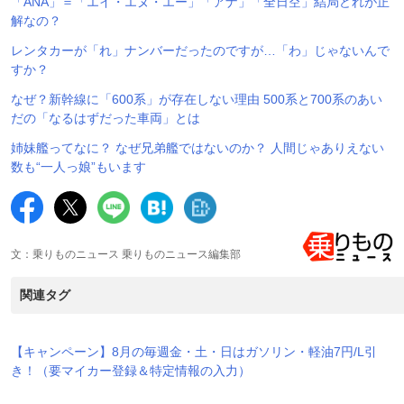
「ANA」＝「エイ・エヌ・エー」「アナ」「全日空」結局どれが正
解なの？
レンタカーが「れ」ナンバーだったのですが…「わ」じゃないんで
すか？
なぜ？新幹線に「600系」が存在しない理由 500系と700系のあい
だの「なるはずだった車両」とは
姉妹艦ってなに？ なぜ兄弟艦ではないのか？ 人間じゃありえない
数も“一人っ娘”もいます
文：乗りものニュース 乗りものニュース編集部
関連タグ
【キャンペーン】8月の毎週金・土・日はガソリン・軽油7円/L引
き！（要マイカー登録＆特定情報の入力）