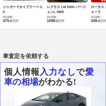
ジャガー Fタイプクーペ 3.
レクサス LM 500h バージ
ロータス 
0
ョンL 4WD
ォーラ
支払総額
支払総額
支払総額
475
1698
448
.
0
.
0
.
0
万円
万円
万
車査定を依頼する
個人情報
入力なし
で
愛
車の相場
がわかる!