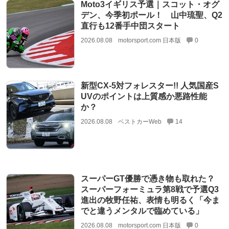
Moto3イギリス予選｜スコット・オグ
デン、今季初ポール！ 山中琉聖、Q2
直行も12番手中団スタート
2026.08.08
motorsport.com 日本版
0
新型CX-5対フォレスター!! 人気国産S
UVのポイントは上質感か悪路性能
か？
2026.08.08
ベストカーWeb
14
スーパーGT優勝で憑き物も取れた？
スーパーフォーミュラ第8戦で予選Q3
進出の牧野任祐、表情も明るく「今ま
でと違うメンタルで臨めている」
2026.08.08
motorsport.com 日本版
0