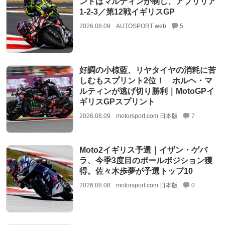
ントはマルティンが制し、アプリリア
1-2-3／第12戦イギリスGP
2026.08.09
AUTOSPORT web
5
好調の小椋藍、リヤタイヤの消耗に苦
しむもスプリント2位！ ホルヘ・マ
ルティンが逃げ切り勝利｜MotoGPイ
ギリスGPスプリント
2026.08.09
motorsport.com 日本版
7
Moto2イギリス予選｜イザン・ゲバ
ラ、今季3度目のポールポジション獲
得。佐々木歩夢が予選トップ10
2026.08.08
motorsport.com 日本版
0