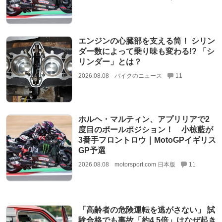
エンジンの心臓部を支える筒！ シリン
ダー数によって乗り味も変わる!? 「シ
リンダー」とは？
2026.08.08
バイクのニュース
11
ホルヘ・マルティン、アプリリアで2
度目のポールポジション！ 小椋藍が
3番手フロントロウ｜MotoGPイギリス
GP予選
2026.08.08
motorsport.com 日本版
11
「高齢者の危険運転を逃がさない」 試
験合格でも事故「約4.5倍」はなぜ起き