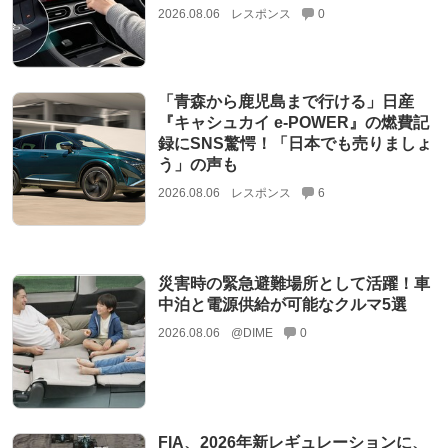
2026.08.06
レスポンス
0
「青森から鹿児島まで行ける」日産
『キャシュカイ e-POWER』の燃費記
録にSNS驚愕！「日本でも売りましょ
う」の声も
2026.08.06
レスポンス
6
災害時の緊急避難場所として活躍！車
中泊と電源供給が可能なクルマ5選
2026.08.06
@DIME
0
FIA、2026年新レギュレーションに、