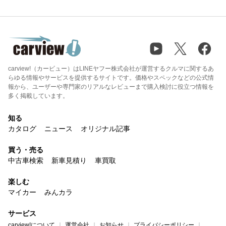
carview!（カービュー）はLINEヤフー株式会社が運営するクルマに関するあ
らゆる情報やサービスを提供するサイトです。価格やスペックなどの公式情
報から、ユーザーや専門家のリアルなレビューまで購入検討に役立つ情報を
多く掲載しています。
知る
カタログ
ニュース
オリジナル記事
買う・売る
中古車検索
新車見積り
車買取
楽しむ
マイカー
みんカラ
サービス
carview!について
運営会社
お知らせ
プライバシーポリシー