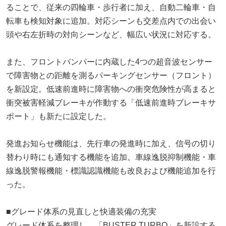
ることで、従来の四輪車・歩行者に加え、自動二輪車・自
転車も検知対象に追加。対応シーンも交差点内での出会い
頭や右左折時の対向シーンなど、幅広い状況に対応する。
また、フロントバンパーに内蔵した4つの超音波センサー
で障害物との距離を測るパーキングセンサー（フロント）
を新設定。低速前進時に障害物への衝突危険性が高まると
衝突被害軽減ブレーキが作動する「低速前進時ブレーキサ
ポート」も新たに設定した。
発進お知らせ機能は、先行車の発進時に加え、信号の切り
替わり時にも通知する機能を追加。車線逸脱抑制機能・車
線逸脱警報機能・標識認識機能も改良および機能追加を行
った。
■グレード体系の見直しと快適装備の充実
グレード体系を整理し、「BUSTER TURBO」を新設する