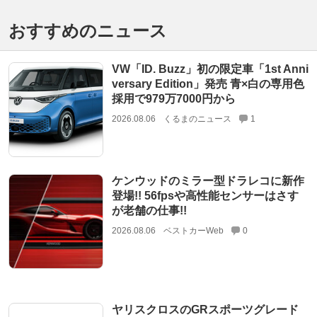
おすすめのニュース
VW「ID. Buzz」初の限定車「1st Anni
versary Edition」発売 青×白の専用色
採用で979万7000円から
2026.08.06
くるまのニュース
1
ケンウッドのミラー型ドラレコに新作
登場!! 56fpsや高性能センサーはさす
が老舗の仕事!!
2026.08.06
ベストカーWeb
0
ヤリスクロスのGRスポーツグレード