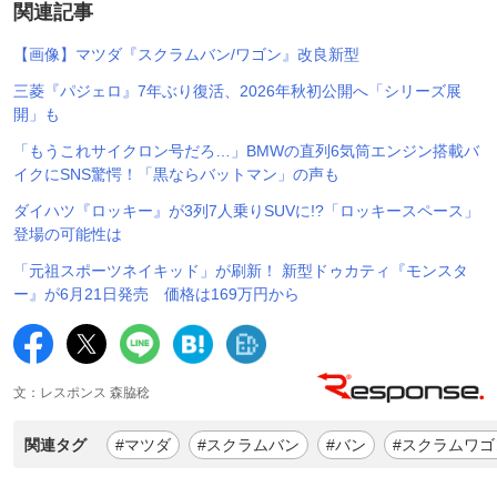
関連記事
【画像】マツダ『スクラムバン/ワゴン』改良新型
三菱『パジェロ』7年ぶり復活、2026年秋初公開へ「シリーズ展
開」も
「もうこれサイクロン号だろ…」BMWの直列6気筒エンジン搭載バ
イクにSNS驚愕！「黒ならバットマン」の声も
ダイハツ『ロッキー』が3列7人乗りSUVに!?「ロッキースペース」
登場の可能性は
「元祖スポーツネイキッド」が刷新！ 新型ドゥカティ『モンスタ
ー』が6月21日発売 価格は169万円から
文：レスポンス 森脇稔
関連タグ
#マツダ
#スクラムバン
#バン
#スクラムワゴ