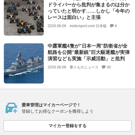
ドライバーから批判が集まるのは分か
っていたと明かす……しかし「今年の
レースは面白い」と主張
2026.08.06
motorsport.com 日本版
6
中露軍艦4隻が“日本一周”防衛省が全
航路を公開“最新鋭”巨大駆逐艦が実弾
演習なども実施「示威活動」と批判
2026.08.06
乗りものニュース
30
愛車管理はマイカーページで！
登録してお得なクーポンを獲得しよう
マイカー登録をする