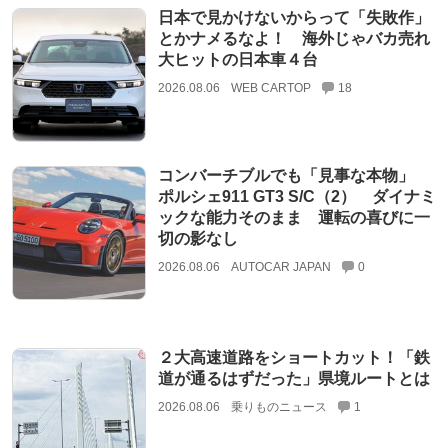
日本で見かけないからって「失敗作」
とかナメるなよ！ 海外じゃバカ売れ
大ヒットの日本車４台
2026.08.06
WEB CARTOP
18
コンバーチブルでも「見事な本物」
ポルシェ911 GT3 S/C（2） ダイナミ
ックな能力そのまま 運転の喜びに一
切の影なし
2026.08.06
AUTOCAR JAPAN
0
２大高速道路をショートカット！「鉄
道が通るはずだった」県境ルートとは
2026.08.06
乗りものニュース
1