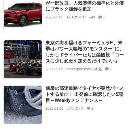
が一部改良。人気装備の標準化と外装
にブラック加飾を追加
2026.08.06
AUTOSPORT web
1
東京の街を駆けるフォーミュラE、来
季はパワー大幅増の“モンスター”に。
しかしドライバーたちは楽観視「コー
スに少し変更を加えるだけでいい」
2026.08.06
motorsport.com 日本版
7
猛暑の高速道路でタイヤが突然バース
トする前に！ 出発前に確認したい5項
目～Weeklyメンテナンス～
2026.08.06
レスポンス
2