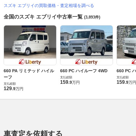
スズキ エブリイの買取価格・査定相場を調べる
全国のスズキ エブリイ中古車一覧
(3,893件)
660 PA リミテッド ハイル
660 PC ハイルーフ 4WD
660 PC
ーフ
支払総額
支払総額
159
159
.
9
.
9
万円
万
支払総額
129
.
9
万円
車査定を依頼する