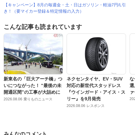
【キャンペーン】8月の毎週金・土・日はガソリン・軽油7円/L引
き！（要マイカー登録＆特定情報の入力）
こんな記事も読まれています
新東名の「巨大アーチ橋」つ
ネクセンタイヤ、EV・SUV
な
いにつながった！ “最後の未
対応の新世代スタッドレス
選
開通区間”の工事が大詰めに
『ウインガード・アイス・ス
ァ
リー』を9月発売
20
2026.08.06
乗りものニュース
2026.08.06
レスポンス
みんなのコメント