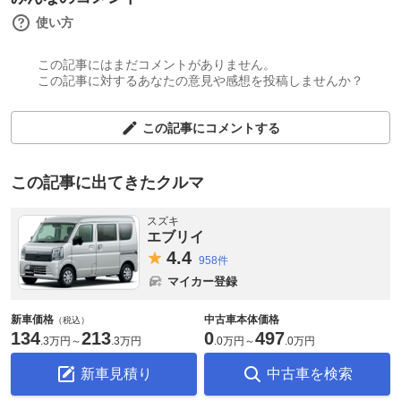
使い方
この記事にはまだコメントがありません。
この記事に対するあなたの意見や感想を投稿しませんか？
この記事にコメントする
この記事に出てきたクルマ
スズキ
エブリイ
4.
4
958件
マイカー登録
新車価格
中古車本体価格
（税込）
134
213
0
497
.
3万円
～
.
3万円
.
0万円
～
.
0万円
新車見積り
中古車を検索