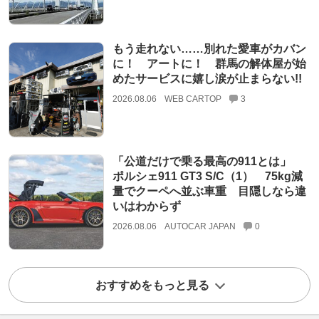
もう走れない……別れた愛車がカバン
に！ アートに！ 群馬の解体屋が始
めたサービスに嬉し涙が止まらない!!
2026.08.06
WEB CARTOP
3
「公道だけで乗る最高の911とは」
ポルシェ911 GT3 S/C（1） 75kg減
量でクーペへ並ぶ車重 目隠しなら違
いはわからず
2026.08.06
AUTOCAR JAPAN
0
おすすめをもっと見る