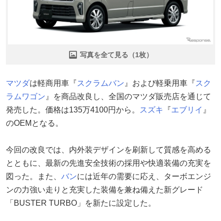
写真を全て見る（1枚）
マツダ
は軽商用車『
スクラムバン
』および軽乗用車『
スク
ラムワゴン
』を商品改良し、全国のマツダ販売店を通じて
発売した。価格は135万4100円から。
スズキ
『
エブリイ
』
のOEMとなる。
今回の改良では、内外装デザインを刷新して質感を高める
とともに、最新の先進安全技術の採用や快適装備の充実を
図った。また、
バン
には近年の需要に応え、ターボエンジ
ンの力強い走りと充実した装備を兼ね備えた新グレード
「BUSTER TURBO」を新たに設定した。