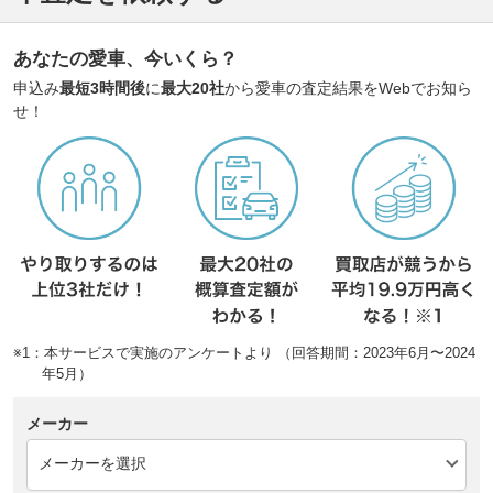
あなたの愛車、今いくら？
申込み
最短3時間後
に
最大20社
から愛車の査定結果をWebでお知ら
せ！
※1：本サービスで実施のアンケートより （回答期間：2023年6月〜2024
年5月）
メーカー