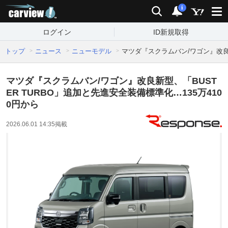
carview!
検索
通知
i
ログイン
ID新規取得
トップ
ニュース
ニューモデル
マツダ『スクラムバン/ワゴン』改良新
マツダ『スクラムバン/ワゴン』改良新型、「BUST
ER TURBO」追加と先進安全装備標準化…135万410
0円から
2026.06.01 14:35
掲載