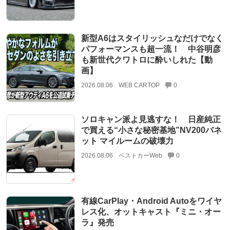
新型A6はスタイリッシュなだけでなく
パフォーマンスも超一流！ 中谷明彦
も新世代クワトロに酔いしれた【動
画】
2026.08.06
WEB CARTOP
0
ソロキャン派よ見逃すな！ 日産純正
で買える“小さな秘密基地”NV200バネ
ット マイルームの破壊力
2026.08.06
ベストカーWeb
0
有線CarPlay・Android Autoをワイヤ
レス化、オットキャスト『ミニ・オー
ラ』発売