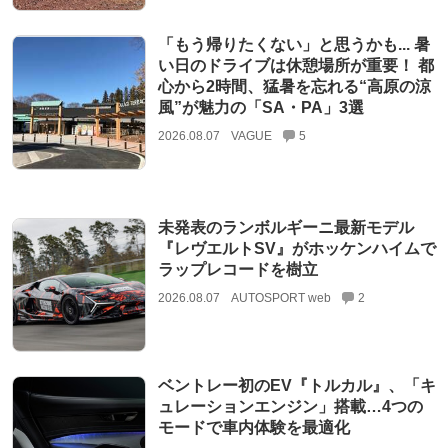
「もう帰りたくない」と思うかも... 暑
い日のドライブは休憩場所が重要！ 都
心から2時間、猛暑を忘れる“高原の涼
風”が魅力の「SA・PA」3選
2026.08.07
VAGUE
5
未発表のランボルギーニ最新モデル
『レヴエルトSV』がホッケンハイムで
ラップレコードを樹立
2026.08.07
AUTOSPORT web
2
ベントレー初のEV『トルカル』、「キ
ュレーションエンジン」搭載…4つの
モードで車内体験を最適化