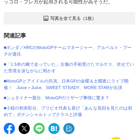
ッコロ・ブレガが起用される可能性が高そうだ。
写真を全て見る（1枚）
関連記事
■ホンダ／HRCのMotoGPチームマネージャー、アルベルト・プー
チが退任
■「1.5本の腕で走っていた」古傷の手術受けたマルケス、伏せてい
た苦境を涙ながらに明かす
■MotoGPとアイドルの共演。日本GPの金曜＆土曜夜にライブ開
催！ Juice＝Juice、SWEET STEADY、MORE STARが出演
■シュタイナー親分、MotoGPのリザーブ事情に驚き？
■小椋の初表彰台、ブリビオ代表も喜び「あんな笑顔を見たのは初
めて」ポテンシャルトップクラスと評価