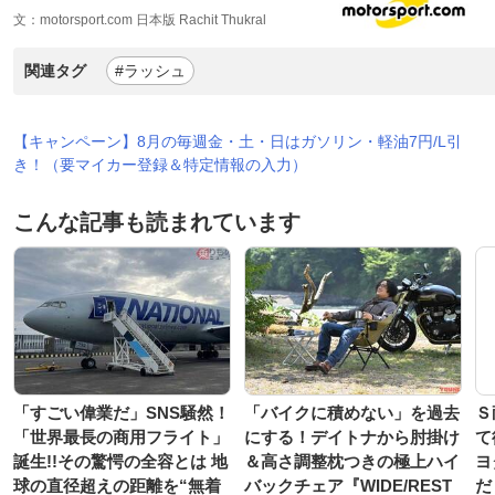
文：motorsport.com 日本版 Rachit Thukral
関連タグ
#ラッシュ
【キャンペーン】8月の毎週金・土・日はガソリン・軽油7円/L引
き！（要マイカー登録＆特定情報の入力）
こんな記事も読まれています
「すごい偉業だ」SNS騒然！
「バイクに積めない」を過去
Ｓ
「世界最長の商用フライト」
にする！デイトナから肘掛け
て
誕生!!その驚愕の全容とは 地
＆高さ調整枕つきの極上ハイ
ヨ
球の直径超えの距離を“無着
バックチェア『WIDE/REST
だ