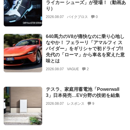
ライカー シューズ」が登場！（動画あ
り）
2026.08.07
バイクブロス
0
640馬力のV8が痛快なのに乗り心地し
なやか！ フェラーリ「アマルフィ ス
パイダー」をギリシャで初ドライブ!!
先代の「ローマ」から車名を変えた意
味とは
2026.08.07
VAGUE
2
テスラ、家庭用蓄電池「Powerwall
3」日本発売…EV分野の技術を結集
2026.08.07
レスポンス
9