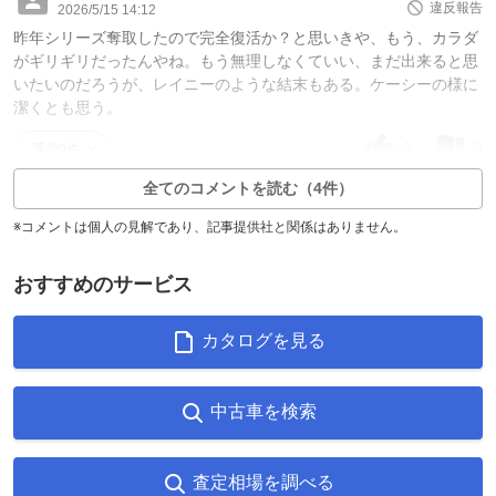
違反報告
2026/5/15 14:12
昨年シリーズ奪取したので完全復活か？と思いきや、もう、カラダ
がギリギリだったんやね。もう無理しなくていい、まだ出来ると思
いたいのだろうが、レイニーのような結末もある。ケーシーの様に
潔くとも思う。
9
3
返信0件
全てのコメントを読む（4件）
※コメントは個人の見解であり、記事提供社と関係はありません。
おすすめのサービス
カタログを見る
中古車を検索
査定相場を調べる