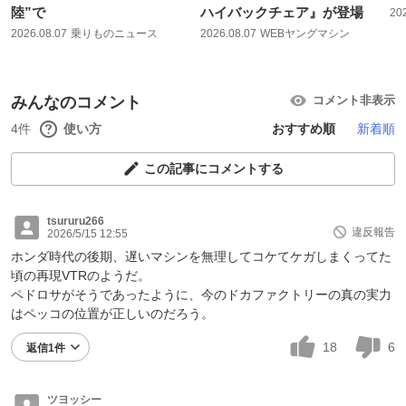
陸”で
ハイバックチェア』が登場
20
2026.08.07
乗りものニュース
2026.08.07
WEBヤングマシン
みんなのコメント
コメント非表示
4件
使い方
おすすめ順
新着順
この記事にコメントする
tsururu266
違反報告
2026/5/15 12:55
ホンダ時代の後期、遅いマシンを無理してコケてケガしまくってた
頃の再現VTRのようだ。
ペドロサがそうであったように、今のドカファクトリーの真の実力
はペッコの位置が正しいのだろう。
18
6
返信1件
ツヨッシー