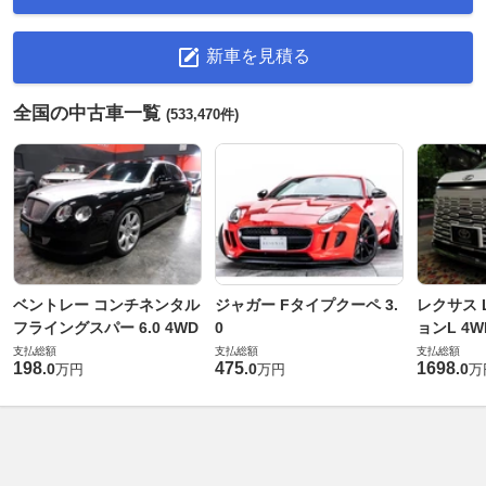
新車を見積る
全国の中古車一覧
(533,470件)
ベントレー コンチネンタル
ジャガー Fタイプクーペ 3.
レクサス L
フライングスパー 6.0 4WD
0
ョンL 4W
支払総額
支払総額
支払総額
198
475
1698
.
0
.
0
.
0
万円
万円
万