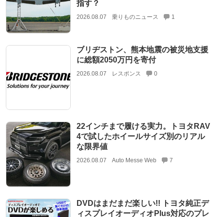
指す？
2026.08.07
乗りものニュース
1
ブリヂストン、熊本地震の被災地支援
に総額2050万円を寄付
2026.08.07
レスポンス
0
22インチまで履ける実力。トヨタRAV
4で試したホイールサイズ別のリアル
な限界値
2026.08.07
Auto Messe Web
7
DVDはまだまだ楽しい!! トヨタ純正デ
ィスプレイオーディオPlus対応のプレ