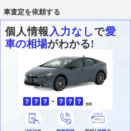
車査定を依頼する
個人情報
入力なし
で
愛
車の相場
がわかる!