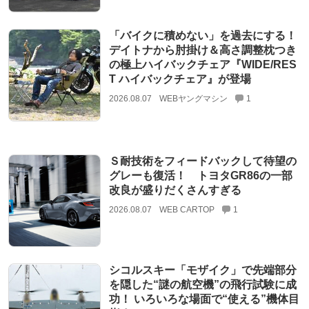
「バイクに積めない」を過去にする！
デイトナから肘掛け＆高さ調整枕つき
の極上ハイバックチェア『WIDE/RES
T ハイバックチェア』が登場
2026.08.07
WEBヤングマシン
1
Ｓ耐技術をフィードバックして待望の
グレーも復活！ トヨタGR86の一部
改良が盛りだくさんすぎる
2026.08.07
WEB CARTOP
1
シコルスキー「モザイク」で先端部分
を隠した“謎の航空機”の飛行試験に成
功！ いろいろな場面で“使える”機体目