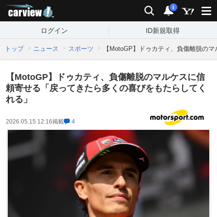
carview!
検索
通知
i
ログイン
ID新規取得
トップ
ニュース
スポーツ
【MotoGP】ドゥカティ、負傷離脱
【MotoGP】ドゥカティ、負傷離脱のマルケスに信
頼寄せる「戻ってきたら多くの喜びをもたらしてく
れる」
2026.05.15 12:16
掲載
4