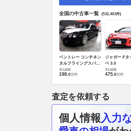
全国の中古車一覧
(532,403件)
ベントレー コンチネン
ジャガー Fタ
タルフライングスパー
ペ 3.0
6.0 4WD
支払総額
支払総額
198
.
475
.
0
0
万円
万円
査定を依頼する
個人情報
入力