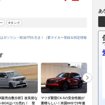
あ
ー
#タンク
はガソリン・軽油7円/L引き！（要マイカー登録＆特定情報
す
車販売台数分析】改良前な
マツダ新型CX-5の安全性能が
ゴツい“ダ
N-BOXはバカ売れ！ 登
素晴らしい！米国IIHSで3年連
R」がオ