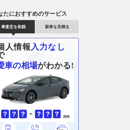
なたにおすすめのサービス
車査定を依頼
新車を見積る
個人情報
入力なし
で
愛車の相場
がわかる!
カール仕様”「GT-
新型キックスが大人気！最新販
【2026年8
ークションに登場！
売データとライバルから見える
レミアムSUV