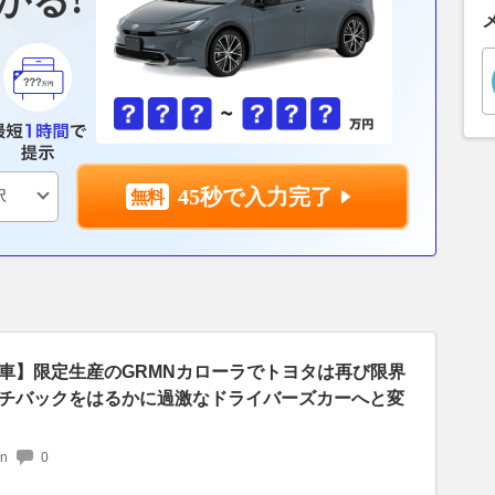
かる!
45秒で入力完了
車】限定生産のGRMNカローラでトヨタは再び限界
チバックをはるかに過激なドライバーズカーへと変
an
0