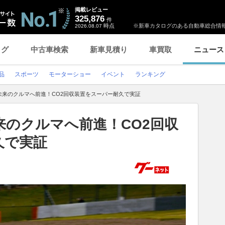
掲載レビュー
325,876
件
時点
※新車カタログのある自動車総合情報
2026.08.07
ログ
中古車検索
新車見積り
車買取
ニュース
品
スポーツ
モーターショー
イベント
ランキング
未来のクルマへ前進！CO2回収装置をスーパー耐久で実証
のクルマへ前進！CO2回収
久で実証