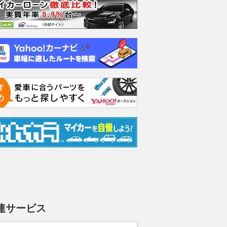
エヴォーラ
ホンダ NSX 3.0
ロールスロイス ゴース
日産 
ラ
ト ロールスロイス ゴ
ック 
支払総額
898
.
0
万円
ースト(第1世代 / RR4)
支払総額
支払総額
905
.
220
.
1
0
万円
連サービス