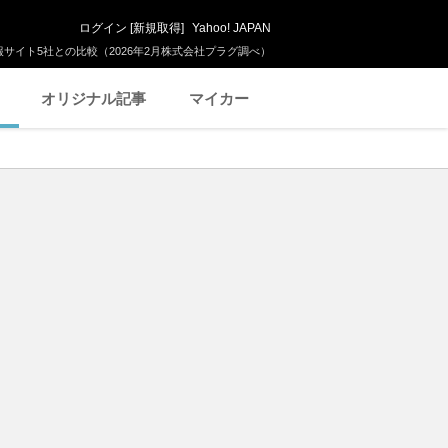
ログイン
[
新規取得
]
Yahoo! JAPAN
サイト5社との比較（2026年2月株式会社プラグ調べ）
オリジナル記事
マイカー