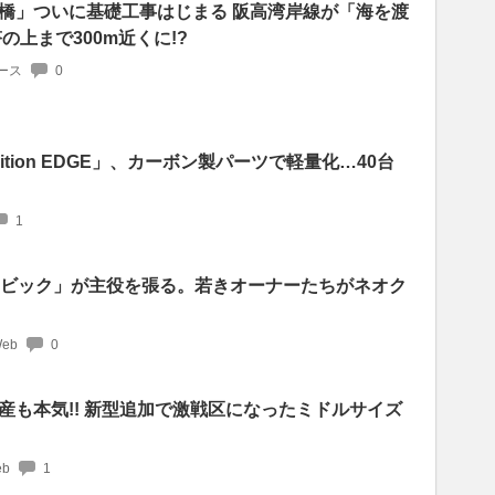
橋」ついに基礎工事はじまる 阪高湾岸線が「海を渡
の上まで300m近くに!?
ース
0
Edition EDGE」、カーボン製パーツで軽量化…40台
1
シビック」が主役を張る。若きオーナーたちがネオク
Web
0
産も本気!! 新型追加で激戦区になったミドルサイズ
b
1