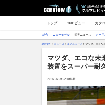
トップ
360°ビュー
カタ
総合
ニューモデル
業界ニュース
カー用
carview!
>
ニュース
>
業界ニュース
>
マツダ、エコな
マツダ、エコな未来
装置をスーパー耐
2026.06.09 02:40
掲載