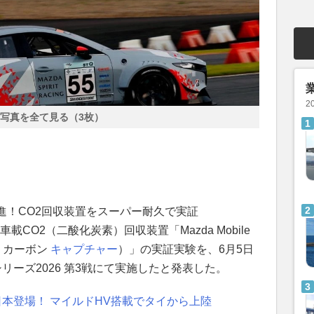
2
写真を全て見る（3枚）
進！CO2回収装置をスーパー耐久で実証
載CO2（二酸化炭素）回収装置「Mazda Mobile
イル カーボン
キャプチャー
）」の実証実験を、6月5日
リーズ2026 第3戦にて実施したと発表した。
に日本登場！ マイルドHV搭載でタイから上陸