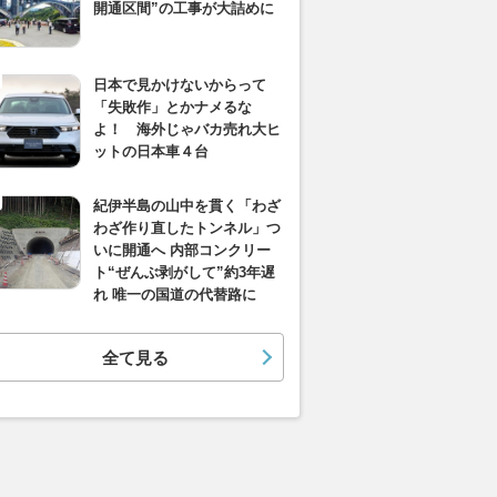
開通区間”の工事が大詰めに
日本で見かけないからって
「失敗作」とかナメるな
よ！ 海外じゃバカ売れ大ヒ
ットの日本車４台
紀伊半島の山中を貫く「わざ
わざ作り直したトンネル」つ
いに開通へ 内部コンクリー
ト“ぜんぶ剥がして”約3年遅
れ 唯一の国道の代替路に
全て見る