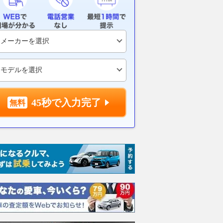
式の日産“R35”が車高ア
「選ばれるワケ」
報！ ハリア
ファリ風カスタムでオ
ル・CX-80な
2026.08.06
月刊自家用車WEB
・スーパースポーツに
攻略と交渉術
2026.08.07
月刊
VAGUE
45秒で入力完了