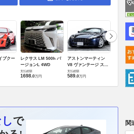
ロータス 
イプクー
レクサス LM 500h バ
アストンマーティン
エヴォー
ージョンL 4WD
V8 ヴァンテージ スポ
支払総額
ーツシフト
支払総額
支払総額
448
.
0
万円
1698
.
589
.
0
0
万円
万円
なし
で
関