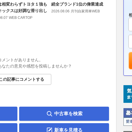
は相変わらずトヨタ１強も
続全ブランド1位の偉業達成
2010年
キックスは好調な滑り出し
ップ＆サ
2026.08.06
月刊自家用車WEB
フロード
08.07
WEB CARTOP
激変
2026.08.07
コメントがありません。
あなたの意見や感想を投稿しませんか？
この記事にコメントする
中古車を検索
新車を見積る