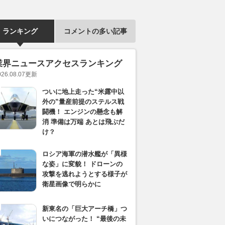
ランキング
コメントの多い記事
業界ニュースアクセスランキング
026.08.07
更新
ついに地上走った“米露中以
外の”量産前提のステルス戦
闘機！ エンジンの懸念も解
消 準備は万端 あとは飛ぶだ
け？
ロシア海軍の潜水艦が「異様
な姿」に変貌！ ドローンの
攻撃を逃れようとする様子が
衛星画像で明らかに
新東名の「巨大アーチ橋」つ
いにつながった！ “最後の未