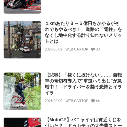
１kmあたり３～５億円もかかるがそ
れでもやるべき！ 道路の「電柱」を
なくし地中化する計り知れないメリッ
トとは
2026.08.09
WEB CARTOP
33
【悲鳴】「抜くに抜けない……」自転
車の青切符導入で”車道ハミ出し”が急
増中！ ドライバーを襲う恐怖とイラ
イラ
2026.08.09
WEB CARTOP
44
【MotoGP】バニャイヤは貧乏くじを
引いた？ ドゥカティの大先輩ストー