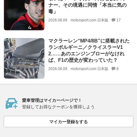
ナー、その境遇に同情「本当に気の
毒」
2026.08.09
motorsport.com 日本版
17
マクラーレン“MP4/8B”に搭載された
ランボルギーニ／クライスラーV1
2……あのエンジンブローがなけれ
ば、F1の歴史が変わっていた？
2026.08.09
motorsport.com 日本版
8
愛車管理はマイカーページで！
登録してお得なクーポンを獲得しよう
マイカー登録をする