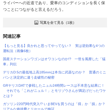
ライバーへの近道であり、愛車のコンディションを長く保
つことにつながると言えるだろう。
写真を全て見る（1枚）
関連記事
【もっと見る】良かれと思ってやってない？ 実は逆効果な4つの
運転法（画像6枚）
国産ステーションワゴンはオワコンなのか!? 一世を風靡した「猛
車」列伝
デリカD:5の最低地上高185mmは本当に武器なのか？ 普通のミニ
バンと決定的に違う走破性の秘密
GRヤリスDATで参戦したニュル24時間レースは不本意な結果に！
それでも「これがニュル！」とモリゾウさんが満足げだったワケ
とは？
ガソリン220円時代突入!? いまBEVを買うのは「得」か「損」か？
リアルな維持費とリセールで検証