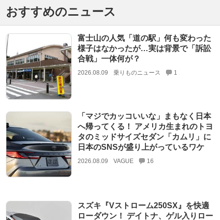
おすすめのニュース
富士山の人気「道の駅」何も変わった
様子はなかったが…実は背景で「訴訟
合戦」一体何が？
2026.08.09
乗りものニュース
1
「マジでカッコいいな」まもなく日本
へ帰ってくる！ アメリカ生まれのトヨ
タのミッドサイズセダン「カムリ」に
日本のSNSが盛り上がっているワケ
2026.08.09
VAGUE
16
スズキ『Vストローム250SX』を快適
ローダウン！ デイトナ、ゲル入りロー