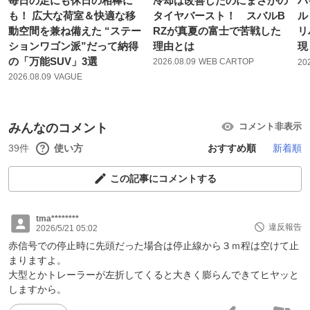
毎日の足にも休日の相棒に
冷却は改善したのにまさかの
バ
も！ 広大な荷室＆快適な移
タイヤバースト！ スバルB
ル
動空間を兼ね備えた “ステー
RZが真夏の富士で苦戦した
リ
ションワゴン派”だって納得
理由とは
現
の「万能SUV」3選
2026.08.09
WEB CARTOP
20
2026.08.09
VAGUE
みんなのコメント
コメント非表示
39件
使い方
おすすめ順
新着順
この記事にコメントする
tma********
違反報告
2026/5/21 05:02
赤信号での停止時に先頭だった場合は停止線から３ｍ程は空けて止
まりますよ。
大型とかトレーラーが左折してくると大きく膨らんできてヒヤッと
しますから。