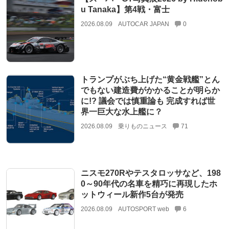
u Tanaka】第4戦・富士
2026.08.09
AUTOCAR JAPAN
0
トランプがぶち上げた“黄金戦艦”とん
でもない建造費がかかることが明らか
に!? 議会では慎重論も 完成すれば世
界一巨大な水上艦に？
2026.08.09
乗りものニュース
71
ニスモ270Rやテスタロッサなど、198
0～90年代の名車を精巧に再現したホ
ットウィール新作5台が発売
2026.08.09
AUTOSPORT web
6