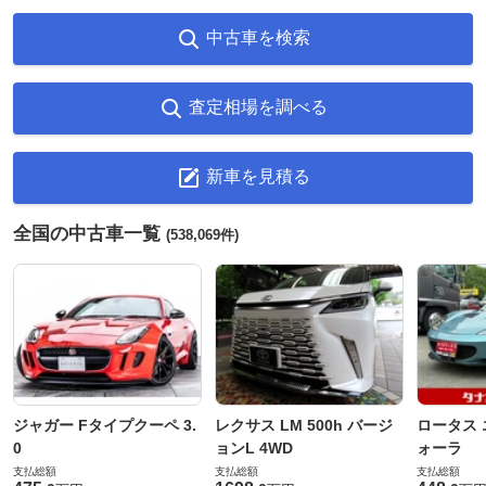
中古車を検索
査定相場を調べる
新車を見積る
全国の中古車一覧
(538,069件)
ジャガー Fタイプクーペ 3.
レクサス LM 500h バージ
ロータス 
0
ョンL 4WD
ォーラ
支払総額
支払総額
支払総額