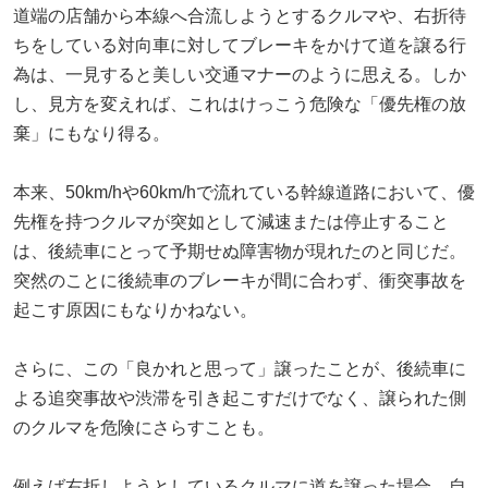
道端の店舗から本線へ合流しようとするクルマや、右折待
ちをしている対向車に対してブレーキをかけて道を譲る行
為は、一見すると美しい交通マナーのように思える。しか
し、見方を変えれば、これはけっこう危険な「優先権の放
棄」にもなり得る。
本来、50km/hや60km/hで流れている幹線道路において、優
先権を持つクルマが突如として減速または停止すること
は、後続車にとって予期せぬ障害物が現れたのと同じだ。
突然のことに後続車のブレーキが間に合わず、衝突事故を
起こす原因にもなりかねない。
さらに、この「良かれと思って」譲ったことが、後続車に
よる追突事故や渋滞を引き起こすだけでなく、譲られた側
のクルマを危険にさらすことも。
例えば右折しようとしているクルマに道を譲った場合、自