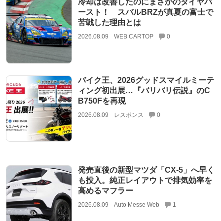
冷却は改善したのにまさかのタイヤバ
ースト！ スバルBRZが真夏の富士で
苦戦した理由とは
2026.08.09
WEB CARTOP
0
バイク王、2026グッドスマイルミーテ
ィング初出展…『バリバリ伝説』のC
B750Fを再現
2026.08.09
レスポンス
0
発売直後の新型マツダ「CX-5」へ早く
も投入。純正レイアウトで排気効率を
高めるマフラー
2026.08.09
Auto Messe Web
1