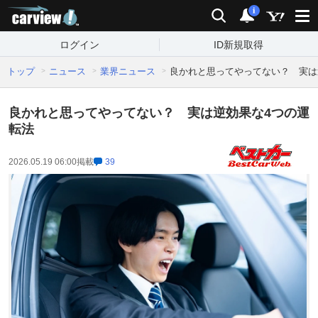
carview!
検索
通知
i
ログイン
ID新規取得
トップ
ニュース
業界ニュース
良かれと思ってやってない？ 実は
良かれと思ってやってない？ 実は逆効果な4つの運
転法
2026.05.19 06:00
掲載
39