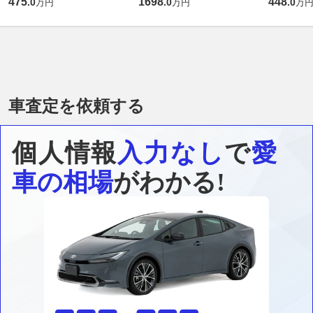
475
1698
448
.
0
.
0
.
0
万円
万円
万
車査定を依頼する
個人情報
入力なし
で
愛
車の相場
がわかる!