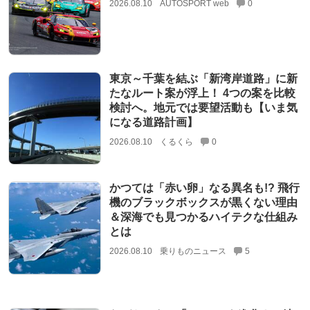
2026.08.10
AUTOSPORT web
0
東京～千葉を結ぶ「新湾岸道路」に新
たなルート案が浮上！ 4つの案を比較
検討へ。地元では要望活動も【いま気
になる道路計画】
2026.08.10
くるくら
0
かつては「赤い卵」なる異名も!? 飛行
機のブラックボックスが黒くない理由
＆深海でも見つかるハイテクな仕組み
とは
2026.08.10
乗りものニュース
5