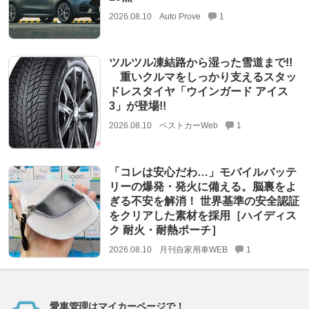
2026.08.10
Auto Prove
1
ツルツル凍結路から湿った雪道まで!!
重いクルマをしっかり支えるスタッ
ドレスタイヤ「ウインガード アイス
3」が登場!!
2026.08.10
ベストカーWeb
1
「コレは安心だわ…」モバイルバッテ
リーの爆発・発火に備える。脳裏をよ
ぎる不安を解消！ 世界基準の安全認証
をクリアした素材を採用［ハイディス
ク 耐火・耐熱ポーチ］
2026.08.10
月刊自家用車WEB
1
愛車管理はマイカーページで！