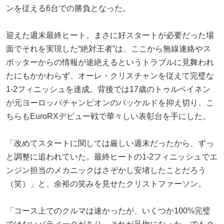
ンを従える6台での勝負となった。
迎えた週末最終ヒート。まさに好スタートが必要だった場
面でそれを実現した“絶対王者”は、ここから無線連絡やス
ポッターからの情報が途絶えるというトラブルに見舞われ
たにもかかわらず、オーレ・クリスチャンを従えて完璧な
1-2フィニッシュを達成。背後では17歳のトゥルペイネン
が元ヨーロッパチャンピオンのバッケルドを抑え切り、こ
ちらもEuroRXデビュー戦で華々しい表彰台を手にした。
「改めてスタートに関しては厳しい週末だったから、ずっ
と調整に追われていた。最終ヒートの1-2フィニッシュでエ
ンジン担当のメカニックはさぞかし安堵したことだろう
（笑）」と、余裕の笑みを見せたクリストファーソン。
「コース上でのクルマは速かったが、いくつか100%完璧