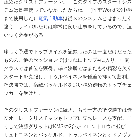
認めたクリストファーソン。「このタイプのスタートシス
テムは長年使っていなかったからね。（昨季WorldRX中盤
まで使用した）
電気自動車
は従来のシステムとはまったく
違う。ライバルたちは非常に良い仕事をしているので、追
いつく必要がある」
珍しく予選でトップタイムを記録したのは一度だけだった
ものの、他のセッションではつねにトップ4に入り、中間
クラスでは首位を獲得。準々決勝ではまたもや精彩を欠く
スタートを克服し、トゥルペイネンを僅差で抑えて勝利。
準決勝では、宿敵バッケルドを追い詰め逆転のトップチェ
ッカーを受けた。
そのクリストファーソンに続き、もう一方の準決勝では僚
友オーレ・クリスチャンもトップに立ちレースを支配。こ
うして決勝グリッドはKMSの2台がフロントロウに並び、
リュトコネンとバッケルド、トゥルペイネンとオドノヴァ