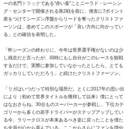
ーの名門
トラック
である“赤い釜”ことニーラド・レーシン
グ・センターで開催される第2戦を前に、僚友に7ポイント
差をつけてシーズン序盤からリードを奪ったクリストファ
ーソンは、改めてこのスポーツが「良い方向に向かってい
る」との確信を表明した。
「昨シーズンの終わりに、今年は世界選手権がないのは少
し残念だと言ったが、同時にもし自分がこのレースを観戦
するだけで、実際に参加していなかったとしたら、とても
ガッカリしていただろう」と続けたクリストファーソン。
「リガはいつだって特別な場所だ。とくに2017年の思い出
により（初めて世界タイトルを獲得して以来）僕にとって
はなおさらね。30台ものスーパーカーが参戦し、下位カテ
ゴリーから多くの若手ドライバーがステップアップしてい
る今、ラリークロスが本来あるべき姿に戻ったことを僕た
ち全員が心から喜んでいる。ここからさらにファンを増や