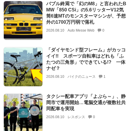
バブル終焉で「幻のM8」と言われたB
MW「850 CSi」の5.6リッターV12気
筒6速MTのモンスターマシンが、予想
外の1700万円弱で落札
2026.08.10
Auto Messe Web
0
「ダイヤモンド型フレーム」がカッコ
イイ!! スポーツ自転車はどれも「ふ
たつの三角形」でできている!? 一体
ナゼ？
2026.08.10
バイクのニュース
1
タクシー配車アプリ「よぶら～」、静
岡市で運用開始…電脳交通が複数社共
同配車を実現
2026.08.10
レスポンス
0