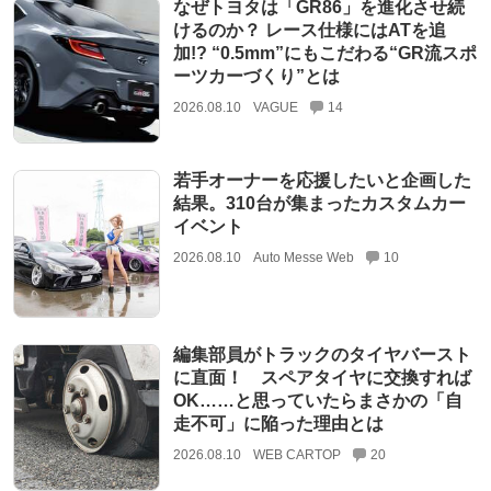
なぜトヨタは「GR86」を進化させ続
けるのか？ レース仕様にはATを追
加!? “0.5mm”にもこだわる“GR流スポ
ーツカーづくり”とは
2026.08.10
VAGUE
14
若手オーナーを応援したいと企画した
結果。310台が集まったカスタムカー
イベント
2026.08.10
Auto Messe Web
10
編集部員がトラックのタイヤバースト
に直面！ スペアタイヤに交換すれば
OK……と思っていたらまさかの「自
走不可」に陥った理由とは
2026.08.10
WEB CARTOP
20