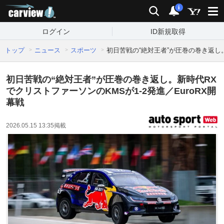
carview!
検索
通知
i
ログイン
ID新規取得
トップ
ニュース
スポーツ
初日苦戦の“絶対王者”が圧巻の巻き返し。
初日苦戦の“絶対王者”が圧巻の巻き返し。新時代RX
でクリストファーソンのKMSが1-2発進／EuroRX開
幕戦
2026.05.15 13:35
掲載