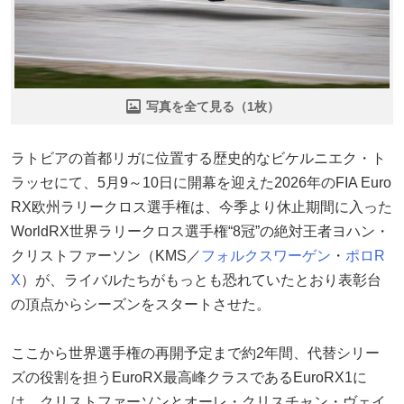
写真を全て見る（1枚）
ラトビアの首都リガに位置する歴史的なビケルニエク・ト
ラッセにて、5月9～10日に開幕を迎えた2026年のFIA Euro
RX欧州ラリークロス選手権は、今季より休止期間に入った
WorldRX世界ラリークロス選手権“8冠”の絶対王者ヨハン・
クリストファーソン（KMS／
フォルクスワーゲン
・
ポロ
R
X
）が、ライバルたちがもっとも恐れていたとおり表彰台
の頂点からシーズンをスタートさせた。
ここから世界選手権の再開予定まで約2年間、代替シリー
ズの役割を担うEuroRX最高峰クラスであるEuroRX1に
は、クリストファーソンとオーレ・クリスチャン・ヴェイ