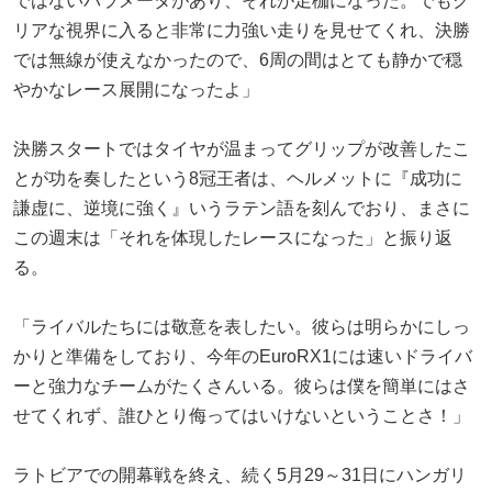
ではないパラメータがあり、それが足枷になった。でもク
リアな視界に入ると非常に力強い走りを見せてくれ、決勝
では無線が使えなかったので、6周の間はとても静かで穏
やかなレース展開になったよ」
決勝スタートではタイヤが温まってグリップが改善したこ
とが功を奏したという8冠王者は、ヘルメットに『成功に
謙虚に、逆境に強く』いうラテン語を刻んでおり、まさに
この週末は「それを体現したレースになった」と振り返
る。
「ライバルたちには敬意を表したい。彼らは明らかにしっ
かりと準備をしており、今年のEuroRX1には速いドライバ
ーと強力なチームがたくさんいる。彼らは僕を簡単にはさ
せてくれず、誰ひとり侮ってはいけないということさ！」
ラトビアでの開幕戦を終え、続く5月29～31日にハンガリ