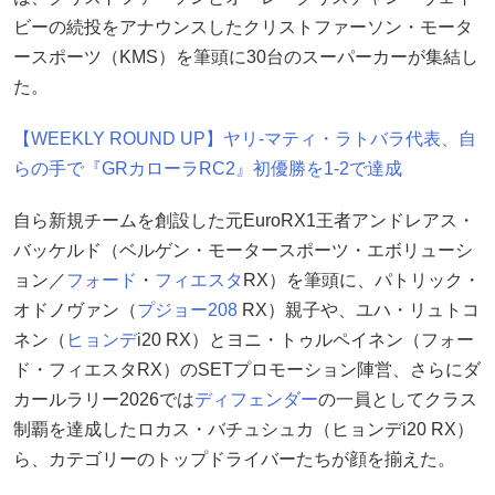
ビーの続投をアナウンスしたクリストファーソン・モータ
ースポーツ（KMS）を筆頭に30台のスーパーカーが集結し
た。
【WEEKLY ROUND UP】ヤリ-マティ・ラトバラ代表、自
らの手で『GRカローラRC2』初優勝を1-2で達成
自ら新規チームを創設した元EuroRX1王者アンドレアス・
バッケルド（ベルゲン・モータースポーツ・エボリューシ
ョン／
フォード
・
フィエスタ
RX）を筆頭に、パトリック・
オドノヴァン（
プジョー208
RX）親子や、ユハ・リュトコ
ネン（
ヒョンデ
i20 RX）とヨニ・トゥルペイネン（フォー
ド・フィエスタRX）のSETプロモーション陣営、さらにダ
カールラリー2026では
ディフェンダー
の一員としてクラス
制覇を達成したロカス・バチュシュカ（ヒョンデi20 RX）
ら、カテゴリーのトップドライバーたちが顔を揃えた。