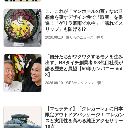
こ、これが「マンホールの蓋」なの!?
想像を覆すデザイン性で「取替」を促
進！「ゲリラ豪雨で水柱」「濡れてス
リップ」も防げる!?
2026.08.10
乗りものニュース
0
「自分たちがワクワクするモノを生み
出す」RSタイチ創業者＆3代目社長が
語る歴史と展望【50年カンパニー Vol.
8】
2026.08.10
WEBヤングマシン
1
【マセラティ】「グレカーレ」に日本
限定アウトドアパッケージ！ エレガン
スと実用性を高める純正アクセサリー
10点