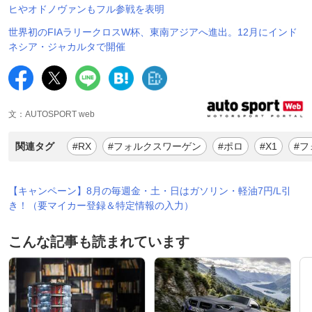
ヒやオドノヴァンもフル参戦を表明
世界初のFIAラリークロスW杯、東南アジアへ進出。12月にインド
ネシア・ジャカルタで開催
文：AUTOSPORT web
関連タグ
#RX
#フォルクスワーゲン
#ポロ
#X1
#フ
【キャンペーン】8月の毎週金・土・日はガソリン・軽油7円/L引
き！（要マイカー登録＆特定情報の入力）
こんな記事も読まれています