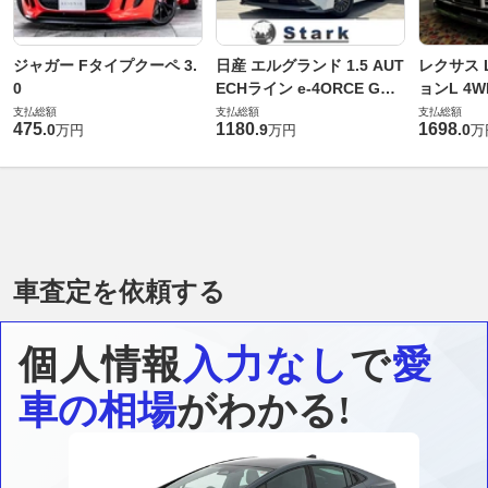
ジャガー Fタイプクーペ 3.
日産 エルグランド 1.5 AUT
レクサス L
0
ECHライン e-4ORCE Gス
ョンL 4W
ペック 4WD
支払総額
支払総額
支払総額
475
1180
1698
.
0
.
9
.
0
万円
万円
万
車査定を依頼する
個人情報
入力なし
で
愛
車の相場
がわかる!