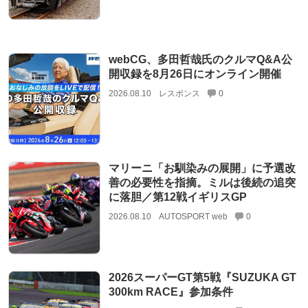
webCG、多田哲哉氏のクルマQ&A公
開収録を8月26日にオンライン開催
2026.08.10
レスポンス
0
マリーニ「お馴染みの展開」に予選改
善の必要性を指摘。ミルは後続の追突
に落胆／第12戦イギリスGP
2026.08.10
AUTOSPORT web
0
2026スーパーGT第5戦『SUZUKA GT
300km RACE』参加条件