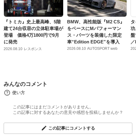
『トミカ』史上最高峰、5階
BMW、高性能版『M2 CS』
タ
建て24台収容の立体駐車場が
をベースにMパフォーマン
功
登場 価格4万1800円で9月
ス・パーツを装備した限定
盤
に発売
車“Edition EDGE”を導入
／
2026.08.10
AUTOSPORT web
20
2026.08.10
レスポンス
みんなのコメント
使い方
この記事にはまだコメントがありません。
この記事に対するあなたの意見や感想を投稿しませんか？
この記事にコメントする