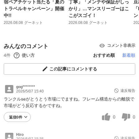
宿ペアチケット当たる「夏の
丁寧」「メンテや保証がしっ
豆
トラベルキャンペーン」開催
かり」…マンスリーゴーはこ
「
中!!
こがスゴイ！
ン
2026.08.08
グーネット
2026.08.08
グーネット
20
みんなのコメント
コメント非表示
4件
使い方
おすすめ順
新着順
この記事にコメントする
gog********
違反報告
2026/5/07 15:40
ランクルseがとうとう市場にでますね。フレーム構造からの離脱で
市場がどう反応するかですね。
0
0
返信0件
Hiro
違反報告
2026/5/07 15:35