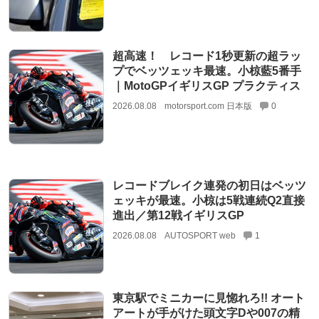
超高速！ レコード1秒更新の超ラッ
プでベッツェッキ最速。小椋藍5番手
｜MotoGPイギリスGP プラクティス
2026.08.08
motorsport.com 日本版
0
レコードブレイク連発の初日はベッツ
ェッキが最速。小椋は5戦連続Q2直接
進出／第12戦イギリスGP
2026.08.08
AUTOSPORT web
1
東京駅でミニカーに見惚れろ!! オート
アートが手がけた頭文字Dや007の精