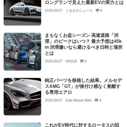
ロングランで見えた最新EVの実力とは
2026.08.07
くるまのニュース
6
まもなくお盆シーズン 高速道路「渋
滞」のピークはいつ？ 最大予想は45k
m 渋滞嫌いなら避けるべき日時と場所
とは
2026.08.07
VAGUE
6
純正パーツを移植した結果。メルセデ
スAMG「GT」が後付け感なく覚醒す
る専用エアロ
2026.08.07
Auto Messe Web
4
これがEV時代に対するロータスの回