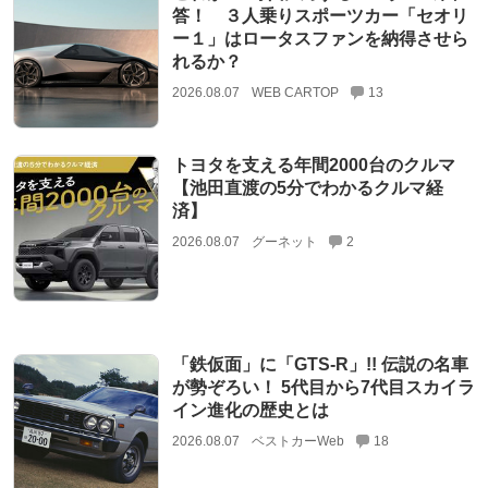
答！ ３人乗りスポーツカー「セオリ
ー１」はロータスファンを納得させら
れるか？
2026.08.07
WEB CARTOP
13
トヨタを支える年間2000台のクルマ
【池田直渡の5分でわかるクルマ経
済】
2026.08.07
グーネット
2
「鉄仮面」に「GTS-R」!! 伝説の名車
が勢ぞろい！ 5代目から7代目スカイラ
イン進化の歴史とは
2026.08.07
ベストカーWeb
18