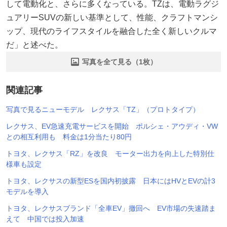
して電動化と、さらに多くなっている。TZは、電動ラグジ
ュアリーSUVの新しい基準として、性能、クラフトマンシ
ップ、現代のライフスタイルを融合した全く新しいクルマ
だ」と述べた。
写真を全て見る（1枚）
関連記事
写真で見るニューモデル レクサス「TZ」（プロトタイプ）
レクサス、EV急速充電サービスを開始 ポルシェ・アウディ・VW
との相互利用も 料金は1分当たり80円
トヨタ、レクサス「RZ」を改良 モーター出力を向上した特別仕
様車も設定
トヨタ、レクサスの新型ESを国内初披露 日本にはHVとEVの計3
モデルを導入
トヨタ、レクサスブランド「全車EV」撤回へ EV市場の失速踏ま
えて 中国では投入加速