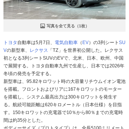
写真を全て見る（1枚）
トヨタ
自動車は5月7日、
電気自動車
（
EV
）の3列シート
SU
V
の新型車、
レクサス
「TZ」を世界初公開した。レクサス
初となる3列シートSUVのEVで、北米、日本、欧州、中国
で展開する。トヨタ自動車九州で生産し、日本では2026年
冬頃の発売を予定する。
新型車は、95.82キロワット時の大容量リチウムイオン電池
を搭載。フロントおよびリアに167キロワットのモーター
を搭載し、システム最高出力は300キロワットを発生す
る。航続可能距離は620キロメートル（日本仕様）を目指
す。150キロワットの充電器で10％から80％までの充電時
間は約35分とした。
ボディーサイズ（プロトタイプ）は、全長5100ミリメート