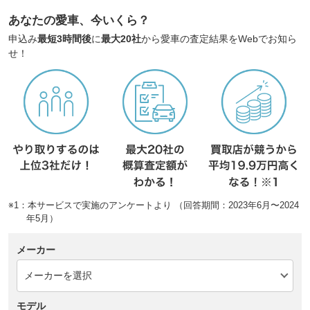
あなたの愛車、今いくら？
申込み
最短3時間後
に
最大20社
から愛車の査定結果をWebでお知ら
せ！
※1：本サービスで実施のアンケートより （回答期間：2023年6月〜2024
年5月）
メーカー
モデル