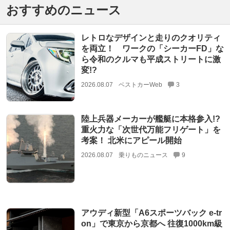
おすすめのニュース
レトロなデザインと走りのクオリティ
を両立！ ワークの「シーカーFD」な
ら令和のクルマも平成ストリートに激
変!?
2026.08.07
ベストカーWeb
3
陸上兵器メーカーが艦艇に本格参入!?
重火力な「次世代万能フリゲート」を
考案！ 北米にアピール開始
2026.08.07
乗りものニュース
9
アウディ新型「A6スポーツバック e-tr
on」で東京から京都へ 往復1000km級