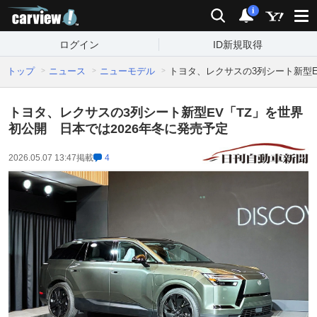
carview!
検索
通知
i
ログイン
ID新規取得
トップ
ニュース
ニューモデル
トヨタ、レクサスの3列シート新型E
トヨタ、レクサスの3列シート新型EV「TZ」を世界
初公開 日本では2026年冬に発売予定
2026.05.07 13:47
掲載
4