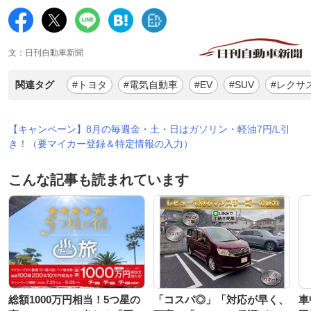
文：日刊自動車新聞
関連タグ
#トヨタ
#電気自動車
#EV
#SUV
#レクサ
【キャンペーン】8月の毎週金・土・日はガソリン・軽油7円/L引
き！（要マイカー登録＆特定情報の入力）
こんな記事も読まれています
総額1000万円相当！5つ星の
「コスパ◎」「対応が早く、
車