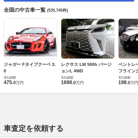
全国の中古車一覧
(535,745件)
ジャガー Fタイプクーペ 3.
レクサス LM 500h バージ
ベントレ
0
ョンL 4WD
フライングス
支払総額
支払総額
支払総額
475
1698
198
.
0
.
0
.
0
万円
万円
万
車査定を依頼する