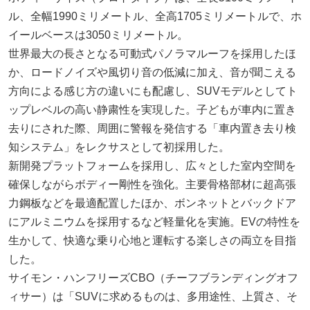
ル、全幅1990ミリメートル、全高1705ミリメートルで、ホ
イールベースは3050ミリメートル。
世界最大の長さとなる可動式パノラマルーフを採用したほ
か、ロードノイズや風切り音の低減に加え、音が聞こえる
方向による感じ方の違いにも配慮し、SUVモデルとしてト
ップレベルの高い静粛性を実現した。子どもが車内に置き
去りにされた際、周囲に警報を発信する「車内置き去り検
知システム」をレクサスとして初採用した。
新開発プラットフォームを採用し、広々とした室内空間を
確保しながらボディー剛性を強化。主要骨格部材に超高張
力鋼板などを最適配置したほか、ボンネットとバックドア
にアルミニウムを採用するなど軽量化を実施。EVの特性を
生かして、快適な乗り心地と運転する楽しさの両立を目指
した。
サイモン・ハンフリーズCBO（チーフブランディングオフ
ィサー）は「SUVに求めるものは、多用途性、上質さ、そ