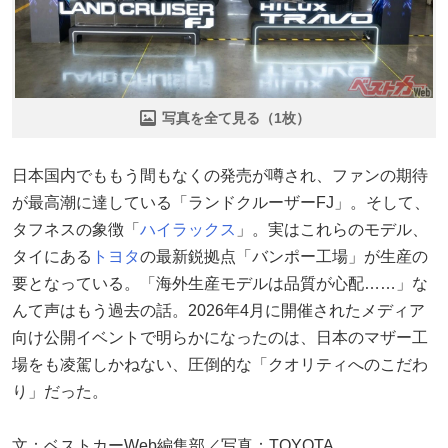
写真を全て見る（1枚）
日本国内でももう間もなくの発売が噂され、ファンの期待
が最高潮に達している「ランドクルーザーFJ」。そして、
タフネスの象徴「
ハイラックス
」。実はこれらのモデル、
タイにある
トヨタ
の最新鋭拠点「バンポー工場」が生産の
要となっている。「海外生産モデルは品質が心配……」な
んて声はもう過去の話。2026年4月に開催されたメディア
向け公開イベントで明らかになったのは、日本のマザー工
場をも凌駕しかねない、圧倒的な「クオリティへのこだわ
り」だった。
文：ベストカーWeb編集部／写真：TOYOTA