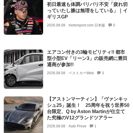
初日最速も体調バリバリ不安「疲れ切
っていたし膝は無理をしている」｜イ
ギリスGP
2026.08.08
motorsport.com 日本版
0
エアコン付きの3輪モビリティ!! 都市
型小型EV「リーン3」の販売網に豊田
通商が参加!!
2026.08.08
ベストカーWeb
3
【アストンマーティン】「ヴァンキッ
シュ25」誕生！ 25周年を祝う世界50
台限定、Q by Aston Martinが仕立て
た究極のV12グランドツアラー
2026.08.08
Auto Prove
1