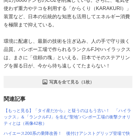
間1万8000トンものCO2を削減している。さらに、電気を
使わず重力やテコを利用する「からくり（KARAKURI）」
装置など、日本の伝統的な知恵も活用してエネルギー消費
を極限まで抑えている。
環境に配慮し、最新の技術を注ぎ込み、人の手で守り抜く
品質。バンポー工場で作られるランクルFJやハイラックス
は、まさに「信頼の塊」といえる。日本でそのステアリン
グを握る日が、今から待ち遠しくてたまらない！
写真を全て見る（1枚）
関連記事
【もっと見る】「タイ産だから」と疑うのはもう古い！ 「ハイラ
ックス」＆「ランクルFJ」を生む“聖地”バンポー工場の衝撃クオリ
ティとは（画像42枚）
ハイエース200系の乗降改善！ 後付けアシストグリップ登場で快