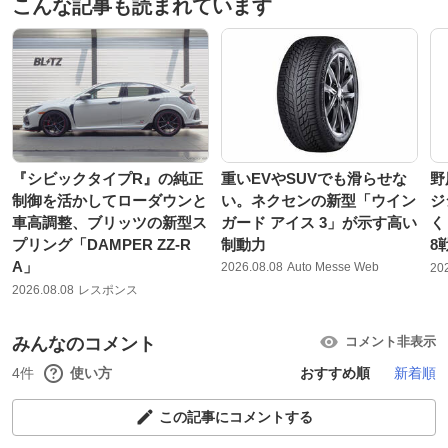
こんな記事も読まれています
『シビックタイプR』の純正
重いEVやSUVでも滑らせな
野
制御を活かしてローダウンと
い。ネクセンの新型「ウイン
ジ
車高調整、ブリッツの新型ス
ガード アイス 3」が示す高い
く
プリング「DAMPER ZZ-R
制動力
8
A」
2026.08.08
Auto Messe Web
20
2026.08.08
レスポンス
みんなのコメント
コメント非表示
4件
使い方
おすすめ順
新着順
この記事にコメントする