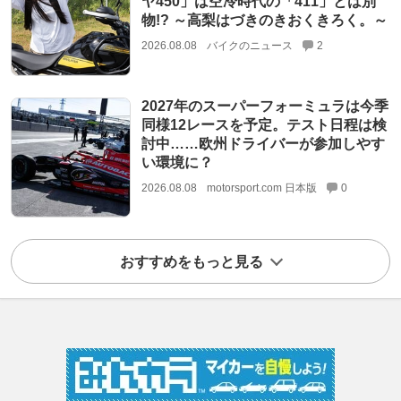
ヤ450」は空冷時代の「411」とは別
物!? ～高梨はづきのきおくきろく。～
2026.08.08
バイクのニュース
2
2027年のスーパーフォーミュラは今季
同様12レースを予定。テスト日程は検
討中……欧州ドライバーが参加しやす
い環境に？
2026.08.08
motorsport.com 日本版
0
おすすめをもっと見る