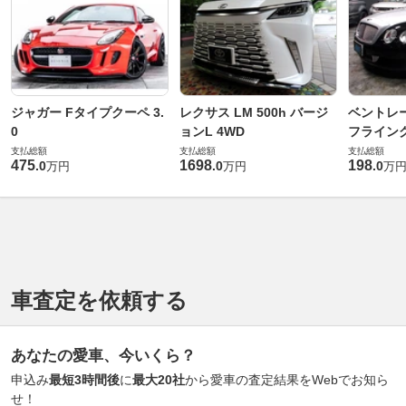
ジャガー Fタイプクーペ 3.
レクサス LM 500h バージ
ベントレ
0
ョンL 4WD
フライングス
支払総額
支払総額
支払総額
475
1698
198
.
0
.
0
.
0
万円
万円
万
車査定を依頼する
あなたの愛車、今いくら？
申込み
最短3時間後
に
最大20社
から愛車の査定結果をWebでお知ら
せ！