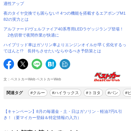
適性アップ
夜のタイヤ交換でも困らない!! 4つの機能を搭載するエアポンプM1
82の実力とは
アルファード/ヴェルファイア40系専用LEDラゲッジランプ登場！
2色切替で夜間作業が快適に
ハイブリッド車はガソリン車よりエンジンオイルが早く劣化するっ
てほんと!? 長持ちさせたいならやるべき予防策とは
文：ベストカーWeb ベストカーWeb
関連タグ
#クルー
#ハイラックス
#トヨタ
#バン
#
【キャンペーン】8月の毎週金・土・日はガソリン・軽油7円/L引
き！（要マイカー登録＆特定情報の入力）