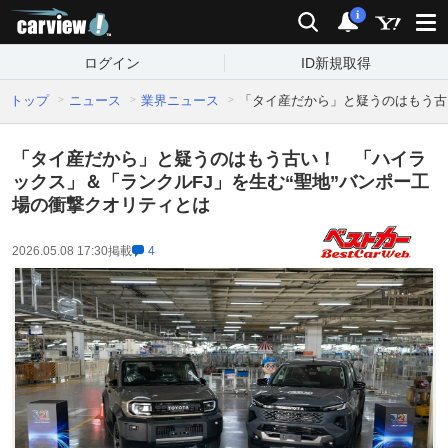
carview!
検索
通知
i
ログイン
ID新規取得
トップ
ニュース
業界ニュース
「タイ産だから」と疑うのはもう古
「タイ産だから」と疑うのはもう古い！ 「ハイラ
ックス」＆「ランクルFJ」を生む“聖地”バンポー工
場の衝撃クオリティとは
2026.05.08 17:30
掲載
4