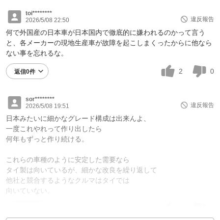
toi********
違反報告
2026/5/08 22:50
何で外国産の日本車が日本国内で徹底的に嫌われるのかって言う
と、各メーカーの現地生産車が故障を起こしまくったからに他なら
ない事を忘れるな。
2
0
返信0件
sor********
違反報告
2026/5/08 19:51
日本みたいに細かなグレード構成は出来んよ、
一度これやれって作り出したら
何年もずっと作り続ける。
これらの車種のように安定した需要なら
タイ製は向いているが、細かな改良を繰り返して
他社と競合するようなクルマはタイでは
向いていない。
4
3
返信0件