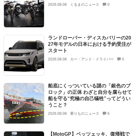
2026.08.08
くるまのニュース
0
ランドローバー・ディスカバリーの20
27年モデルの日本における予約受注が
スタート
2026.08.08
カー・アンド・ドライバー
0
船底にくっついている謎の「銀色のブ
ロック」の正体 わざと自分を腐らせて
船を守る“究極の自己犠牲”ってどうい
うこと？
2026.08.08
乗りものニュース
6
【MotoGP】ベッツェッキ、復帰戦で