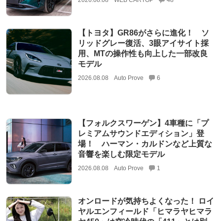
2026.08.08
WEB CARTOP
48
【トヨタ】GR86がさらに進化！ ソ
リッドグレー復活、3眼アイサイト採
用、MTの操作性も向上した一部改良
モデル
2026.08.08
Auto Prove
6
【フォルクスワーゲン】4車種に「プ
レミアムサウンドエディション」登
場！ ハーマン・カルドンなど上質な
音響を楽しむ限定モデル
2026.08.08
Auto Prove
1
オンロードが気持ちよくなった！ ロイ
ヤルエンフィールド「ヒマラヤヒマラ