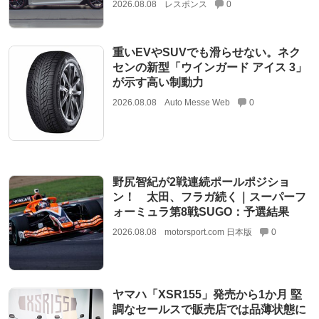
2026.08.08
レスポンス
0
重いEVやSUVでも滑らせない。ネク
センの新型「ウインガード アイス 3」
が示す高い制動力
2026.08.08
Auto Messe Web
0
野尻智紀が2戦連続ポールポジショ
ン！ 太田、フラガ続く｜スーパーフ
ォーミュラ第8戦SUGO：予選結果
2026.08.08
motorsport.com 日本版
0
ヤマハ「XSR155」発売から1か月 堅
調なセールスで販売店では品薄状態に