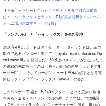
【画像ギャラリー】これがタイ発・トヨタ品質の最前線
だ！ ハイラックスとランクルFJが並ぶ最新ラインのバン
ポー工場がスゴすぎる!!（42枚）
「ランクルFJ」と「ハイラックス」を生む聖地
2026年4月23日、トヨタ・モーター・タイランドは、主力
拠点であるバンポー工場にて「Toyota Trusted Services Op
en House III」を開催した。50以上のメディアが集まったそ
の視線の先にあったのは、我らが期待の新星「ランドクル
ーザーFJ」、そしてカーボンニュートラルの旗手となる電
気
ピックアップ
「ハイラックス Travo-e」の姿だ。
このバンポー工場は、約240ヘクタールという広大な敷地
を誇るトヨタ・タイランド第3の砦。ここでは、内燃機関
（ICE）のハイラックスやフォーチュナーに加え、最新の