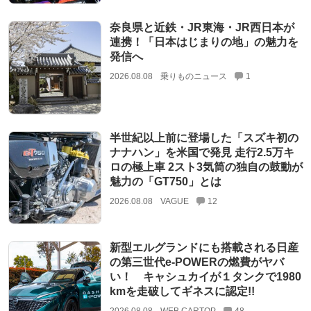
奈良県と近鉄・JR東海・JR西日本が
連携！「日本はじまりの地」の魅力を
発信へ
2026.08.08
乗りものニュース
1
半世紀以上前に登場した「スズキ初の
ナナハン」を米国で発見 走行2.5万キ
ロの極上車 2スト3気筒の独自の鼓動が
魅力の「GT750」とは
2026.08.08
VAGUE
12
新型エルグランドにも搭載される日産
の第三世代e-POWERの燃費がヤバ
い！ キャシュカイが１タンクで1980
kmを走破してギネスに認定!!