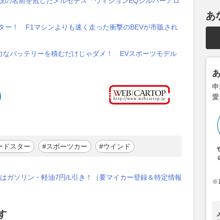
説の名前を冠したメルセデス「ヴィジョンEQシルバーアロ
あ
ター！ F1マシンよりも速く走った衝撃のBEVが市販され
力なバッテリーを積むだけじゃダメ！ EVスポーツモデル
申
愛
ードスター
#スポーツカー
#ウインド
はガソリン・軽油7円/L引き！（要マイカー登録＆特定情報
※
す