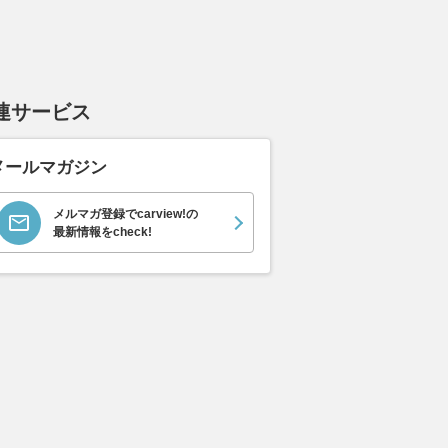
連サービス
メールマガジン
ムーヴキャン
アストンマーティン
ホンダ NSX 3.0
ロール
0 ストライプス
V8 ヴァンテージ スポ
ト ロ
支払総額
898
.
0
万円
ーツシフト
ースト(
メルマガ登録でcarview!の
支払総額
支払総額
589
.
905
.
0
1
最新情報をcheck!
万円