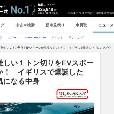
掲載レビュー
325,948
件
時点
※新車カタログのある自動車総合情報
2026.08.08
ログ
中古車検索
新車見積り
車買取
ニュース
品
スポーツ
モーターショー
イベント
ランキング
て難しい１トン切りをEVスポーツが実現ってマジか！ イギリスで爆誕した「ロングボウ」
難しい１トン切りをEVスポー
か！ イギリスで爆誕した
気になる中身