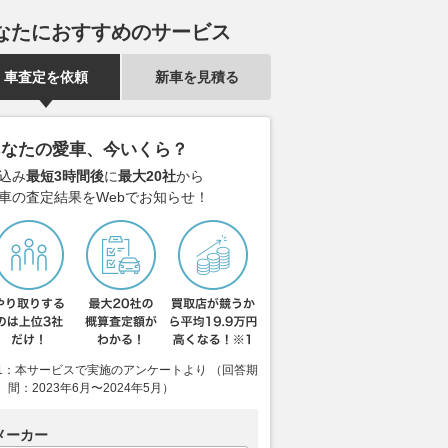
なたにおすすめのサービス
車査定を依頼
新車を見積る
あなたの愛車、今いくら？
込み
最短3時間後
に
最大20社
から
車の査定結果をWebでお知らせ！
1：本サービスで実施のアンケートより （回答期
間：2023年6月〜2024年5月）
メーカー