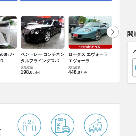
関
ダイハツ 
00h バ
ベントレー コンチネン
ロータス エヴォーラ
バス 66
D
タルフライングスパー
エヴォーラ
G
支払総額
6.0 4WD
支払総額
支払総額
169
.
9
万円
198
.
448
.
0
0
万円
万円
ら
！