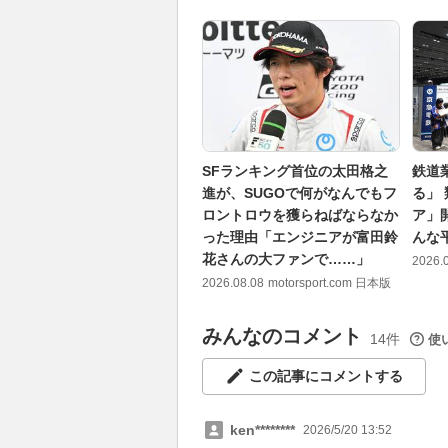
SFランキング首位の太田格之
鉄道
進が、SUGOで何がなんでもフ
る」
ロントロウを獲らねばならなか
ア」
った理由「エンジニアが富田鈴
んな
花さんの大ファンで……」
2026.
2026.08.08
motorsport.com 日本版
みんなのコメント
14件
使
この記事にコメントする
ken********
2026/5/20 13:52