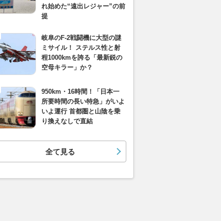
れ始めた“遠出レジャー”の前
提
岐阜のF-2戦闘機に大型の謎
ミサイル！ ステルス性と射
程1000kmを誇る「最新鋭の
空母キラー」か？
950km・16時間！「日本一
所要時間の長い特急」がいよ
いよ運行 首都圏と山陰を乗
り換えなしで直結
全て見る