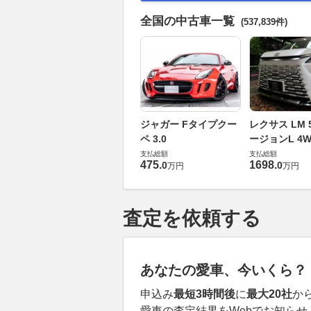
全国の中古車一覧
(537,839件)
ジャガー Fタイプクー
レクサス LM 5
ペ 3.0
ージョンL 4W
支払総額
支払総額
475
.
1698
.
0
0
万円
万円
査定を依頼する
あなたの愛車、今いくら？
申込み
最短3時間後
に
最大20社
か
愛車の査定結果をWebでお知らせ