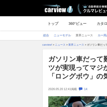
トップ
360°ビュー
カタ
総合
ニューモデル
業界ニュース
カー用
carview!
>
ニュース
>
業界ニュース
>
ガソリン車だっ
ガソリン車だって
ツが実現ってマジ
「ロングボウ」の
2026.05.20 12:41
掲載
14