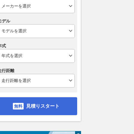
モデル
年式
ュー1周年を記念した
昔とは違う「マフラー交換」の
「展示だけで
ワーゲンID.Buzzの
常識！ 2010年を境に変わった
からない」。
デル「ID. Buzz 1st
車検と今どきの効果とは
ルーザーFJ
走行距離
sary Edition」が登場
ドを走った執
2026.08.08
レスポンス
2026.08.08
Aut
ド・ドライバー
見積りスタート