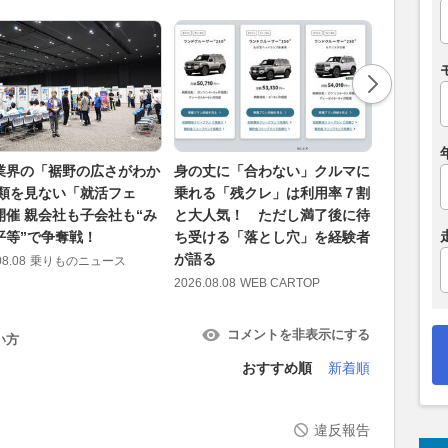
業界の「裾野の広さがわか
身の丈に「合わない」クルマに
日本デビ
 類を見ない「就活フェ
乗れる「残クレ」は利用率７割
フォルクス
開催 親会社も子会社も“み
と大人気！ ただし満了後に待
70台限定モ
平等”で争奪戦！
ち受ける「落とし穴」を経験者
Anniver
が語る
08.08
乗りものニュース
2026.08.08
カー・アン
2026.08.08
WEB CARTOP
コメントを非表示にする
い方
おすすめ順
新着順
違反報告