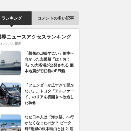
ランキング
コメントの多い記事
業界ニュースアクセスランキング
026.08.08
更新
「想像の10倍すごい」熊本へ
向かった支援船「はくおう
II」の大浴場が公開される 熊
本地震が初任務のPFI船
「フェンダーが広すぎて開か
ない」。トヨタ「アルファー
ド」のリアを横開きへ改造し
た執念
なぜ日本人は「海水浴」へ行
かなくなったのか？ ピーク
時9割減の根本理由とは？ 崩