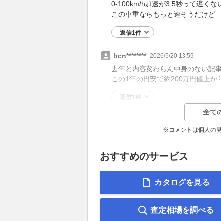
0-100km/h加速が3.5秒って遅くな
この車重ならもっと速そうだけど
返信1件
bcn********
2026/5/20 13:59
去年と内容変わらん中身のない記
この1年の円安で約200万円値上が
返信1件
全て
※コメントは個人の
おすすめのサービス
カタログを見る
査定相場を調べる