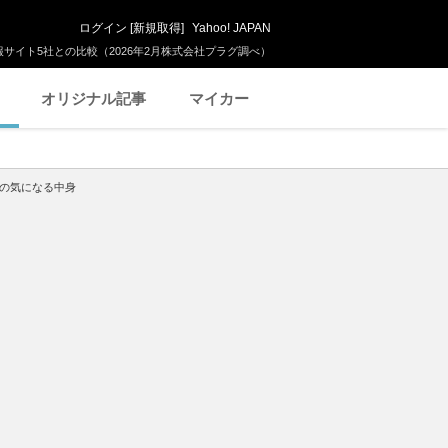
ログイン
[
新規取得
]
Yahoo! JAPAN
サイト5社との比較（2026年2月株式会社プラグ調べ）
オリジナル記事
マイカー
の気になる中身