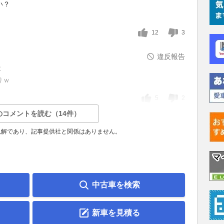
い？
12
3
違反報告
事
りｗ
5
2
のコメントを読む（14件）
見解であり、記事提供社と関係はありません。
中古車を検索
新車を見積る