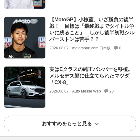
【MotoGP】小椋藍、いざ勝負の後半
戦！ 目標は「最終戦までタイトル争
いに残ること」 しかし後半初戦シル
バーストンは苦手？？
2026.08.07
motorsport.com 日本版
0
実はEクラスの純正バンパーを移植。
メルセデス顔に仕立てられたマツダ
「CX-8」
2026.08.07
Auto Messe Web
23
おすすめをもっと見る