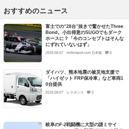
おすすめのニュース
富士での“28台”抜きで驚かせたThree
Bond。小出得意のSUGOでもダーク
ホースに？「今のコンセプトはそんな
にずれていないはず」
2026.08.07
motorsport.com 日本版
0
ダイハツ、熊本地震の被災地支援で
「ハイゼット FRP保冷車」など車両1
0台提供
2026.08.07
レスポンス
0
岐阜のF-2戦闘機に大型の謎ミサイ