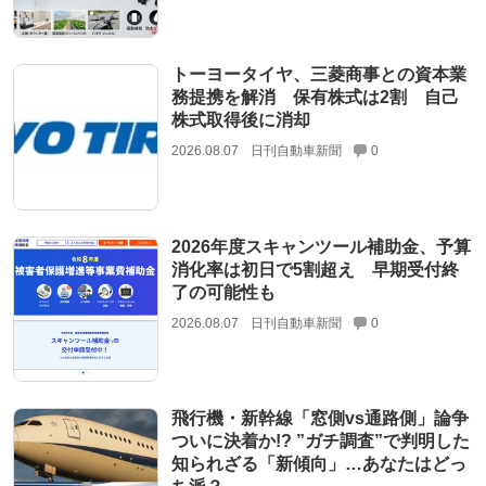
トーヨータイヤ、三菱商事との資本業
務提携を解消 保有株式は2割 自己
株式取得後に消却
2026.08.07
日刊自動車新聞
0
2026年度スキャンツール補助金、予算
消化率は初日で5割超え 早期受付終
了の可能性も
2026.08.07
日刊自動車新聞
0
飛行機・新幹線「窓側vs通路側」論争
ついに決着か!? ”ガチ調査”で判明した
知られざる「新傾向」…あなたはどっ