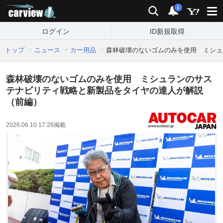
carview!
検索
通知
i
ログイン
ID新規取得
トップ
ニュース
カー用品
森林破壊のないゴムのみを使用 ミシュ
森林破壊のないゴムのみを使用 ミシュランのサス
テナビリティ戦略と新製品をタイヤの達人が解説
（前編）
2026.06.10 17:26
掲載