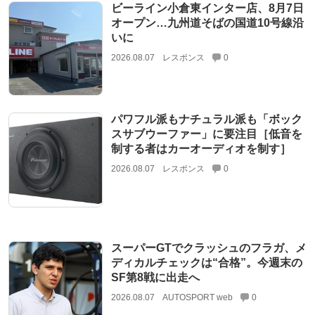
ビーライン小倉東インター店、8月7日
オープン…九州道そばの国道10号線沿
いに
2026.08.07
レスポンス
0
パワフル派もナチュラル派も「ボック
スサブウーファー」に要注目［低音を
制する者はカーオーディオを制す］
2026.08.07
レスポンス
0
スーパーGTでクラッシュのフラガ、メ
ディカルチェックは“合格”。今週末の
SF第8戦に出走へ
2026.08.07
AUTOSPORT web
0