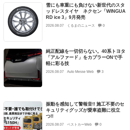
雪にも車重にも負けない新世代のスタ
ッドレスタイヤ ネクセン「WINGUA
RD ice 3」9月発売
2026.08.07
くるまのニュース
0
純正配線を一切切らない。40系トヨタ
「アルファード」をカプラーONで手
軽に彩る技
2026.08.07
Auto Messe Web
3
振動を感知して警報音!! 施工不要のセ
キュリティグッズが愛車盗難に役立
つ!!
2026.08.07
ベストカーWeb
0