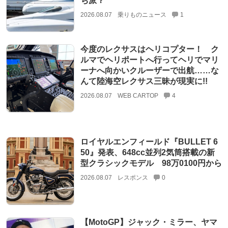
ち派？
2026.08.07
乗りものニュース
1
今度のレクサスはヘリコプター！ ク
ルマでヘリポートへ行ってヘリでマリ
ーナへ向かいクルーザーで出航……な
んて陸海空レクサス三昧が現実に!!
2026.08.07
WEB CARTOP
4
ロイヤルエンフィールド『BULLET 6
50』発表、648cc並列2気筒搭載の新
型クラシックモデル 98万0100円から
2026.08.07
レスポンス
0
【MotoGP】ジャック・ミラー、ヤマ