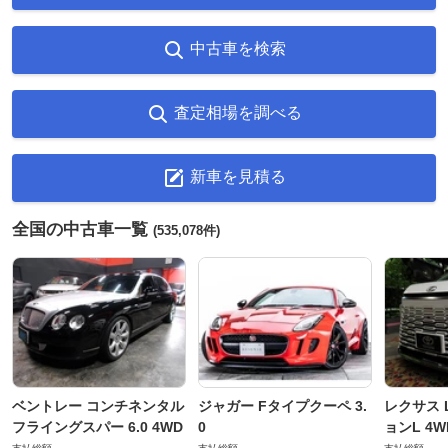
中古車を検索
査定相場を調べる
新車を見積る
全国の中古車一覧
(535,078件)
ベントレー コンチネンタル
ジャガー Fタイプクーペ 3.
レクサス L
フライングスパー 6.0 4WD
0
ョンL 4W