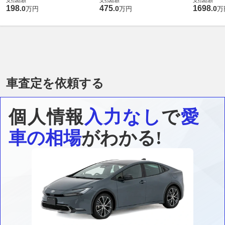
支払総額
支払総額
支払総額
198
475
1698
.
0
.
0
.
0
万円
万円
万
車査定を依頼する
個人情報
入力なし
で
愛
車の相場
がわかる!