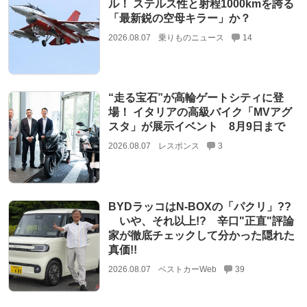
ル！ ステルス性と射程1000kmを誇る
「最新鋭の空母キラー」か？
2026.08.07
乗りものニュース
14
“走る宝石”が高輪ゲートシティに登
場！ イタリアの高級バイク「MVアグ
スタ」が展示イベント 8月9日まで
2026.08.07
レスポンス
3
BYDラッコはN-BOXの「パクリ」??
いや、それ以上!? 辛口"正直"評論
家が徹底チェックして分かった隠れた
真価!!
2026.08.07
ベストカーWeb
39