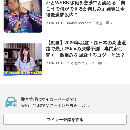
ハとWSBK移籍を交渉中と認める「向
こうで何ができるか楽しみ」発表は今
後数週間以内？
2026.08.07
motorsport.com 日本版
2
【動画】2026年お盆・西日本の高速道
路で最大25kmの渋滞予測！専門家に
聞く「激混みを回避するコツ」とは？
2026.08.07
くるまのニュース
0
愛車管理はマイカーページで！
登録してお得なクーポンを獲得しよう
マイカー登録をする