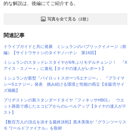
的な解説は、後編にてご紹介する。
写真を全て見る（2枚）
関連記事
ドライブガイドと共に発展 ミシュランのパブリックイメージ（前
編）【サイトウサトシのタイヤノハナシ 第16回】
ミシュランのスタッドレスタイヤが6年ぶりモデルチェンジ！ 『X
アイス・スノー＋』に進化【タイヤの達人がレポート】
ミシュランが新型『パイロットスポーツ5エナジー』、『プライマ
シー5エナジー』発表 挑み続ける環境と性能の両立【全販売サイ
ズ掲載】
ブリヂストンの新スタンダードタイヤ『フィネッサHB01』 ウエ
ット路面で感じたエコピアからのレベルアップ【タイヤの達人がテ
スト】
【数百万人の頂点を決する最終決戦】黒木美珠が『グランツーリス
モ ワールドファイナル』を取材