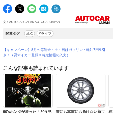
文：AUTOCAR JAPAN AUTOCAR JAPAN
関連タグ
#LC
#ライフ
【キャンペーン】8月の毎週金・土・日はガソリン・軽油7円/L引
き！（要マイカー登録＆特定情報の入力）
こんな記事も読まれています
90’sホンダが放った「どう見
雪にも車重にも負けない新世
純