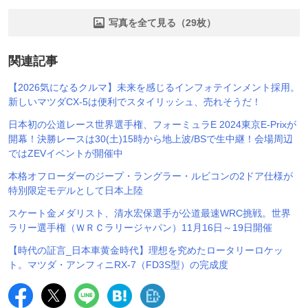
写真を全て見る（29枚）
関連記事
【2026気になるクルマ】未来を感じるインフォテインメント採用。
新しいマツダCX-5は便利でスタイリッシュ、売れそうだ！
日本初の公道レース世界選手権、フォーミュラE 2024東京E-Prixが
開幕！決勝レースは30(土)15時から地上波/BSで生中継！会場周辺
ではZEVイベントが開催中
本格オフローダーのジープ・ラングラー・ルビコンの2ドア仕様が
特別限定モデルとして日本上陸
スケート金メダリスト、清水宏保選手が公道最速WRC挑戦。世界
ラリー選手権（ＷＲＣラリージャパン）11月16日～19日開催
【時代の証言_日本車黄金時代】理想を究めたロータリーロケッ
ト。マツダ・アンフィニRX-7（FD3S型）の完成度