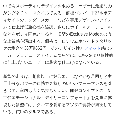
中でもスポーティなデザインを求めるユーザーに最適なの
がシグネチャースタイルである。前後バンパー下部やボデ
ィサイドのアンダースカートなどを専用デザインのアイテ
ムで仕上げ低重心感を強調。さらにホイールアーチモール
などをボディ同色とすると、旧型のExclusive Modeのよう
な上質感を演出する。価格は、ロジウムホワイトメタリッ
クの場合で36万9662円。そのデザイン性と
フィット
感はメ
ーカープロデュースアイテムならでは。CX-5をより個性的
に仕上げたいユーザーに最適な仕上げになっている。
新型の走りは、想像以上に好印象。しなやかな足回りと実
用十分なパワーの連携で気持ちのいいパフォーマンスを引
き出す。室内も広く気持ちがいい。開発コンセプトの「新
世代エモーショナル・デイリーコンフォート」を見事に体
現した新型には、クルマを愛するマツダの姿勢が結実して
いる。買いのクルマである。