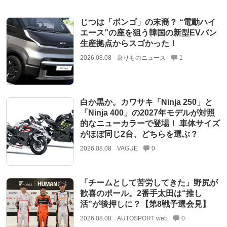
じつは「ボンゴ」の末裔？ “電動ハイ
エース”の座を狙う韓国の新型EVバン
生産拠点からスゴかった！
2026.08.08
乗りものニュース
1
白か黒か。カワサキ「Ninja 250」と
「Ninja 400」の2027年モデルが対照
的なニューカラーで登場！ 車体サイズ
がほぼ同じ2台、どちらを選ぶ？
2026.08.08
VAGUE
0
「チームとして苦労してきた」野尻が
歓喜のポール。2番手太田は“推し
活”が後押しに？【第8戦予選会見】
2026.08.08
AUTOSPORT web
0