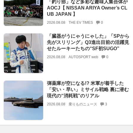
「釣り部」など多彩な趣味人集合体が
AOCJ【 NISSAN ARIYA Owner’s CL
UB JAPAN 】
2026.08.08
THE EV TIMES
0
「臓器がうにゃうにゃした」「SPから
先がスリリング」Q3進出目前の活躍見
せたルーキーたちの“SF初SUGO”
2026.08.08
AUTOSPORT web
0
弾薬庫が空になる!? 米軍が着手した
「安い・早い」ミサイル戦略 裏に潜む
現代の“消耗戦”のリアル
2026.08.08
乗りものニュース
3