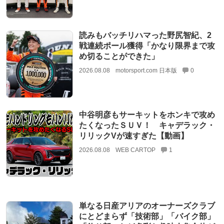
読みもバッチリハマった野尻智紀、2
戦連続ポール獲得「かなり限界まで攻
め切ることができた」
2026.08.08
motorsport.com 日本版
0
中谷明彦もサーキットをホンキで攻め
たくなったＳＵＶ！ キャデラック・
リリックVが速すぎた【動画】
2026.08.08
WEB CARTOP
1
単なる日産アリアのオーナーズクラブ
にとどまらず「技術部」「バイク部」