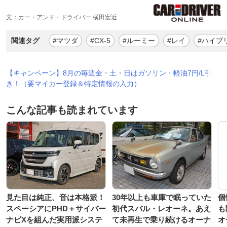
文：カー・アンド・ドライバー 横田宏近
関連タグ
#マツダ
#CX-5
#ルーミー
#レイ
#ハイブ
【キャンペーン】8月の毎週金・土・日はガソリン・軽油7円/L引
き！（要マイカー登録＆特定情報の入力）
こんな記事も読まれています
見た目は純正、音は本格派！
30年以上も車庫で眠っていた
個
スペーシアにPHD＋サイバー
初代スバル・レオーネ。あえ
も
ナビXを組んだ実用派システ
て未再生で乗り続けるオーナ
オ