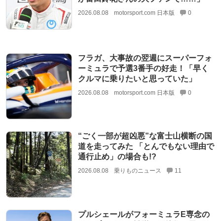
2026.08.08
motorsport.com 日本版
0
フラガ、大事故の翌週にスーパーフォ
ーミュラで予選3番手の好走！「早く
クルマに乗りたいと思っていた」
2026.08.08
motorsport.com 日本版
0
“ごく一部が超凶悪”な富士山横断の国
道を走ってみた 「とんでもない理由で
通行止め」の場合も!?
2026.08.08
乗りものニュース
11
プルシェールがフォーミュラE専念の