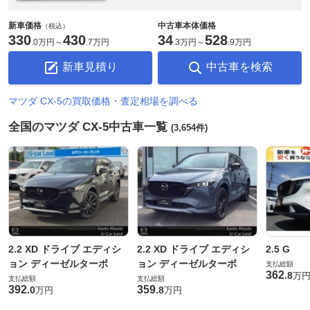
新車価格
中古車本体価格
（税込）
330
430
34
528
.
0万円
～
.
7万円
.
3万円
～
.
9万円
新車見積り
中古車を検索
マツダ CX-5の買取価格・査定相場を調べる
全国のマツダ CX-5中古車一覧
(3,654件)
2.2 XD ドライブ エディシ
2.2 XD ドライブ エディシ
2.5 G
ョン ディーゼルターボ
ョン ディーゼルターボ
支払総額
362
.
8
万
支払総額
支払総額
392
359
.
0
.
8
万円
万円