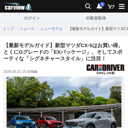
carview!
検索
通知
i
ログイン
ID新規取得
トップ
ニュース
ニューモデル
【最新モデルガイド】新型マツダC
【最新モデルガイド】新型マツダCX-5はお買い得。
とくにGグレードの「EXパッケージ」、そしてスポ
ーティな「シグネチャースタイル」に注目！
2026.05.21 15:30
掲載