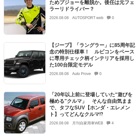
ためプジョーを離脱か。後任は元フェ
ラーリドライバー？
2026.08.08
AUTOSPORT web
0
【ジープ】「ラングラー」に85周年記
念の特別仕様車！ ルビコンをベース
に専用チェック柄インテリアを採用し
た100台限定モデル
2026.08.08
Auto Prove
0
「20年以上前に登場していた“遊びを
極める”クルマ」 そんな自由気まま
で、タフなSUV【ホンダ・エレメン
ト】ってどんなクルマ⁉︎
2026.08.08
月刊自家用車WEB
4