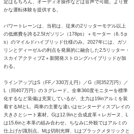
定はもちろん、オーディオ操作などは音声で可能。より豊
かな運転体験を提供する。
パワートレーンは、当初は、従来の2リッターモデル以上
の低燃費を誇る2.5ℓガソリン（178ps）＋モーター（6.５p
s）のマイルドハイブリッド仕様のみ。2027年には、ガソ
リンとディーゼルの利点を発展的に融合した2.5リッター・
スカイアクティブZ＋新開発ストロングハイブリッドが加
わる。
ラインアップはS（FF／330万え円）／G（同352万円）／
L（同407万円）の３グレード。全車360度モニターを標準
化するなど装備は充実しているが、主力は19inアルミを装
着するMとL。両車の主要な違いはセンターディスプレイの
大きさとシート素材。Gは12.9inと合成皮革＋レガーヌ、L
は15.6inと本革の組み合わせ。ちなみに外観ではアルミの
仕上げが識別点。Mは切削光輝、Lはブラックメタリックと