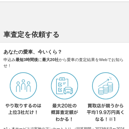
車査定を依頼する
あなたの愛車、今いくら？
申込み
最短3時間後
に
最大20社
から愛車の査定結果をWebでお知ら
せ！
※1：本サービスで実施のアンケートより （回答期間：2023年6月〜2024