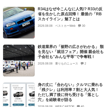
R34はなぜ今こんなに人気!? R33の反
省を生かした原点回帰！ 最後の「RB
スカイライン」魅了とは
2026.08.08
ベストカーWeb
30
鉄道業界の「裾野の広さがわかる」 類
を見ない「就活フェア」開催 親会社も
子会社も“みんな平等”で争奪戦！
2026.08.08
乗りものニュース
2
身の丈に「合わない」クルマに乗れる
「残クレ」は利用率７割と大人気！
ただし満了後に待ち受ける「落とし
穴」を経験者が語る
2026.08.08
WEB CARTOP
40