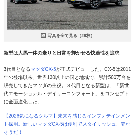
写真を全て見る（29枚）
新型は人馬一体の走りと日常を輝かせる快適性を追求
3代目となる
マツダ
CX-5
が正式デビューした。CX-5は2011
年の登場以来、世界130以上の国と地域で、累計500万台を
販売してきたマツダの主役。３代目となる新型は、「新世
代エモーショナル・デイリーコンフォート」をコンセプト
に全面進化した。
【2026気になるクルマ】未来を感じるインフォテインメン
ト採用。新しいマツダCX-5は便利でスタイリッシュ、売れ
そうだ！