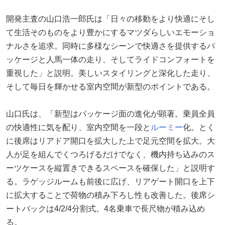
開発主査の山口浩一郎氏は「日々の移動をより快適にそし
て生活そのものをより豊かにするマツダらしいエモーショ
ナルさを追求。同時に多様なシーンで快適さを提供するパ
ッケージと人馬一体の走り、そしてライドコンフォートを
重視した」と説明。美しいスタイリングと深化した走り、
そして毎日を輝かせる室内空間が新型のポイントである。
山口氏は、「新型はパッケージ面の進化が顕著。乗員全員
の快適性に気を配り、室内空間を一段と
ルーミー
化。とく
に後席はリアドア開口を拡大した上で足元空間を拡大。大
人が足を組んでくつろげるだけでなく、機内持ち込みのス
ーツケースを縦置きできるスペースを確保した」と説明す
る。ラゲッジルームも前後に広げ、リアゲート開口を上下
に拡大することで荷物の積み下ろし性も改善した。後席シ
ートバックは4/2/4分割式。4名乗車で長尺物が積み込め
る。