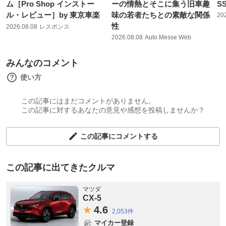
ム［Pro Shop インストー
ーの情熱とそこに集う旧車趣
S
ル・レビュー］by 東京車楽
味の若者たちとの素敵な関係
20
性
2026.08.08
レスポンス
2026.08.08
Auto Messe Web
みんなのコメント
使い方
この記事にはまだコメントがありません。
この記事に対するあなたの意見や感想を投稿しませんか？
この記事にコメントする
この記事に出てきたクルマ
マツダ
CX-5
4.
6
2,053件
マイカー登録