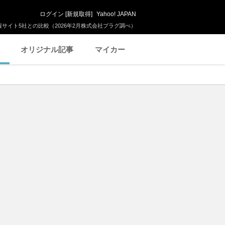
ログイン
[
新規取得
]
Yahoo! JAPAN
サイト5社との比較（2026年2月株式会社プラグ調べ）
オリジナル記事
マイカー