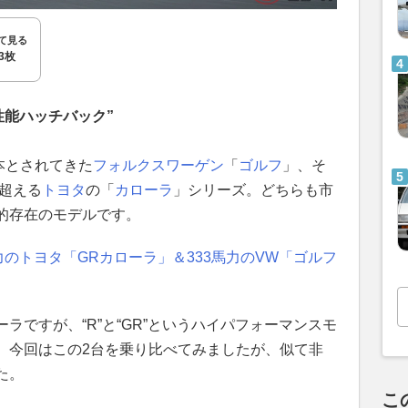
て見る
3枚
性能ハッチバック”
本とされてきた
フォルクスワーゲン
「
ゴルフ
」、そ
を超える
トヨタ
の「
カローラ
」シリーズ。どちらも市
的存在のモデルです。
力のトヨタ「GRカローラ」＆333馬力のVW「ゴルフ
ラですが、“R”と“GR”というハイパフォーマンスモ
。今回はこの2台を乗り比べてみましたが、似て非
た。
こ