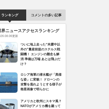
ランキング
コメントの多い記事
業界ニュースアクセスランキング
026.08.06
更新
ついに地上走った“米露中以
外の”量産前提のステルス戦
闘機！ エンジンの懸念も解
消 準備は万端 あとは飛ぶだ
け？
ロシア海軍の潜水艦が「異様
な姿」に変貌！ ドローンの
攻撃を逃れようとする様子が
衛星画像で明らかに
アメリカと欧州にスキマ風？
NATOがアメリカ機を蹴って