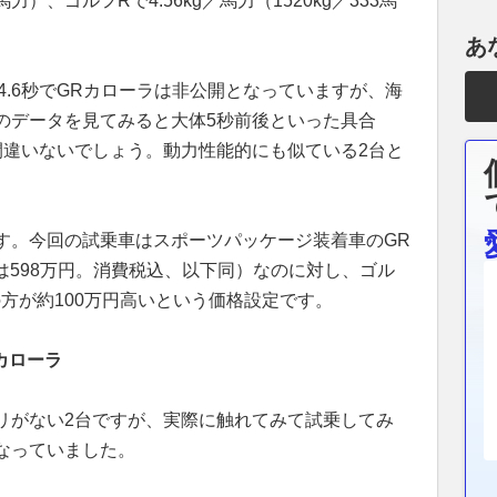
4馬力）、ゴルフRで4.56kg／馬力（1520kg／333馬
あ
Rが4.6秒でGRカローラは非公開となっていますが、海
のデータを見てみると大体5秒前後といった具合
間違いないでしょう。動力性能的にも似ている2台と
す。今回の試乗車はスポーツパッケージ装着車のGR
車は598万円。消費税込、以下同）なのに対し、ゴル
Rの方が約100万円高いという価格設定です。
カローラ
リがない2台ですが、実際に触れてみて試乗してみ
なっていました。