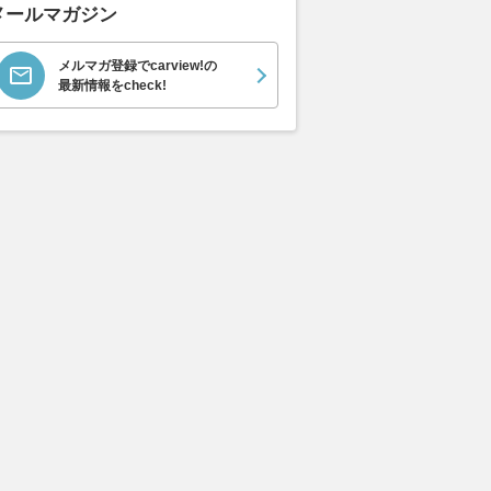
メールマガジン
メルマガ登録でcarview!の
最新情報をcheck!