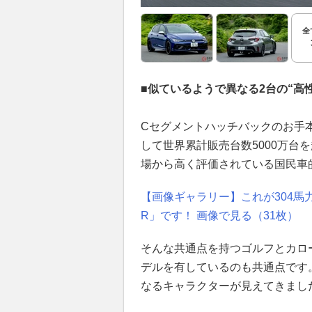
全
■似ているようで異なる2台の“高
Cセグメントハッチバックのお手
して世界累計販売台数5000万台
場から高く評価されている国民車
【画像ギャラリー】これが304馬
R」です！ 画像で見る（31枚）
そんな共通点を持つゴルフとカロー
デルを有しているのも共通点です
なるキャラクターが見えてきまし