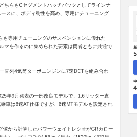
どちらもCセグメントハッチバックとしてラインナ
をベースに、ボディ剛性を高め、専用にチューニング
らも専用チューニングのサスペンションに優れた
クルマを作るのに集められた要素は両者ともに共通で
新
5
ー直列4気筒ターボエンジンに7速DCTを組み合わ
中
4
25年9月発表の一部改良モデルで、1.6リッター直
乗車は8速AT仕様ですが、6速MTモデルも設定され
グ値から計算したパワーウェイトレシオがGRカロー