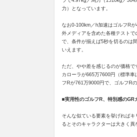
ラで4.97kg／馬力（1510kg／30
力）となっています。
なお0-100km／h加速はゴルフ
外メディアを含めた各種テストで
で、条件が揃えば5秒を切るのは
いえます。
ただ、やや差を感じるのが価格で
カローラが665万7600円（標準
フRが761万9000円で、ゴルフ
■実用性のゴルフR、特別感のGR
そんな似ている要素を挙げればキ
るとそのキャラクターは大きく異