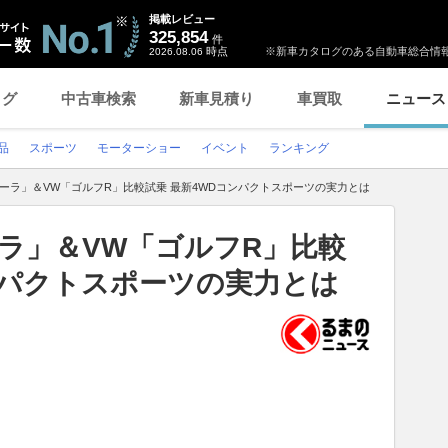
掲載レビュー
325,854
件
時点
※新車カタログのある自動車総合情報
2026.08.06
ログ
中古車検索
新車見積り
車買取
ニュース
品
スポーツ
モーターショー
イベント
ランキング
ーラ」＆VW「ゴルフR」比較試乗 最新4WDコンパクトスポーツの実力とは
ラ」＆VW「ゴルフR」比較
ンパクトスポーツの実力とは