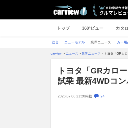
トップ
360°ビュー
カタ
総合
ニューモデル
業界ニュース
カー用
carview!
>
ニュース
>
業界ニュース
>
トヨタ「GRカロ
トヨタ「GRカロー
試乗 最新4WDコ
2026.07.06 21:20
掲載
24