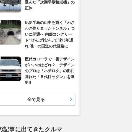
選んだ「次期早期警戒機」の
正体
紀伊半島の山中を貫く「わざ
わざ作り直したトンネル」つ
いに開通へ 内部コンクリー
ト“ぜんぶ剥がして”約3年遅
れ 唯一の国道の代替路に
歴代カローラで一番デザイン
がいいのはどれ？ デザイン
のプロは「ハチロク」の影に
隠れた「５代目セダン」を選
出!!
全て見る
の記事に出てきたクルマ