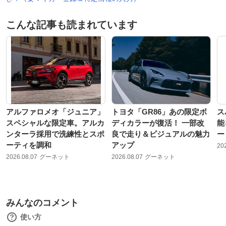
こんな記事も読まれています
アルファロメオ「ジュニア」
トヨタ「GR86」あの限定ボ
ス
スペシャルな限定車。アルカ
ディカラーが復活！ 一部改
能
ンターラ採用で洗練性とスポ
良で走り＆ビジュアルの魅力
ー
ーティを調和
アップ
20
2026.08.07
グーネット
2026.08.07
グーネット
みんなのコメント
使い方