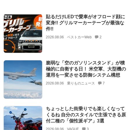
貼るだけLEDで愛車がオフロード顔に
変身!! グリルマーカーテープが最強な
件!!
2026.08.06
ベストカーWeb
2
脆弱な「空のガソリンスタンド」が積
極的に自衛する日！ 米空軍、大型機の
運用を一変させる防御システム構想
2026.08.06
乗りものニュース
7
ちょっとした街乗りでも楽しくなって
くるね 自分のスタイルで主張できる原
付二種の「個性派ギア」3選
2026.08.06
VAGUE
3