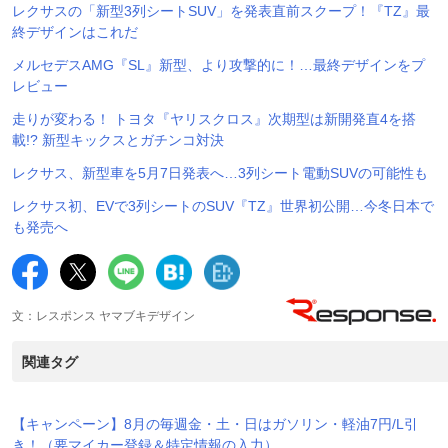
レクサスの「新型3列シートSUV」を発表直前スクープ！『TZ』最
終デザインはこれだ
メルセデスAMG『SL』新型、より攻撃的に！…最終デザインをプ
レビュー
走りが変わる！ トヨタ『ヤリスクロス』次期型は新開発直4を搭
載!? 新型キックスとガチンコ対決
レクサス、新型車を5月7日発表へ…3列シート電動SUVの可能性も
レクサス初、EVで3列シートのSUV『TZ』世界初公開…今冬日本で
も発売へ
文：レスポンス ヤマブキデザイン
関連タグ
【キャンペーン】8月の毎週金・土・日はガソリン・軽油7円/L引
き！（要マイカー登録＆特定情報の入力）