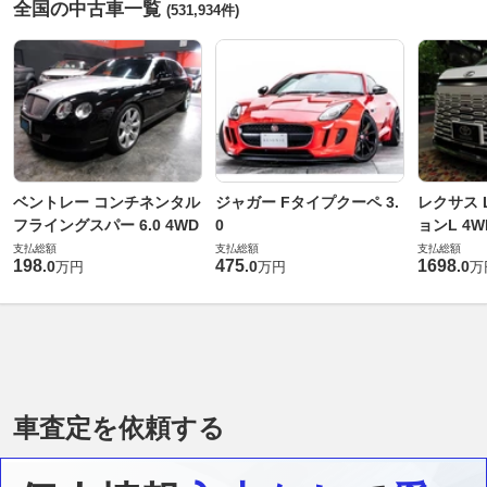
全国の中古車一覧
(531,934件)
ベントレー コンチネンタル
ジャガー Fタイプクーペ 3.
レクサス L
フライングスパー 6.0 4WD
0
ョンL 4W
支払総額
支払総額
支払総額
198
475
1698
.
0
.
0
.
0
万円
万円
万
車査定を依頼する