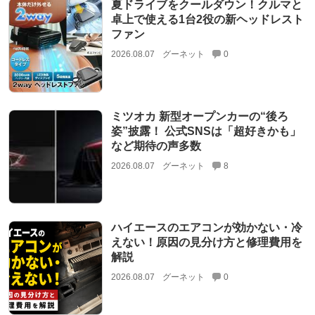
夏ドライブをクールダウン！クルマと
卓上で使える1台2役の新ヘッドレスト
ファン
2026.08.07
グーネット
0
ミツオカ 新型オープンカーの“後ろ
姿”披露！ 公式SNSは「超好きかも」
など期待の声多数
2026.08.07
グーネット
8
ハイエースのエアコンが効かない・冷
えない！原因の見分け方と修理費用を
解説
2026.08.07
グーネット
0