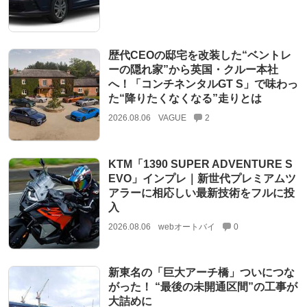
歴代CEOの邸宅を改装した“ベントレ
ーの隠れ家”から英国・クルー本社
へ！「コンチネンタルGT S」で味わっ
た“降りたくなくなる”走りとは
2026.08.06
VAGUE
2
KTM「1390 SUPER ADVENTURE S
EVO」インプレ｜新世代プレミアムツ
アラーに相応しい最新技術をフルに投
入
2026.08.06
webオートバイ
0
新東名の「巨大アーチ橋」ついにつな
がった！ “最後の未開通区間”の工事が
大詰めに