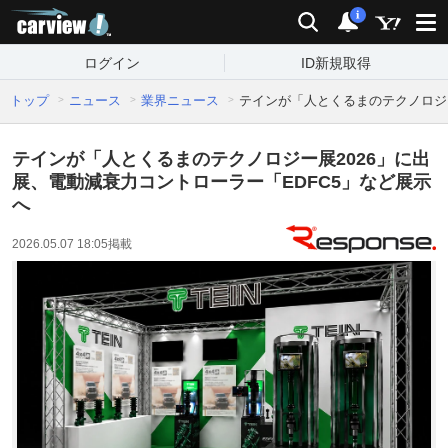
carview!
検索
通知
i
ログイン
ID新規取得
トップ
ニュース
業界ニュース
テインが「人とくるまのテクノロジー
テインが「人とくるまのテクノロジー展2026」に出
展、電動減衰力コントローラー「EDFC5」など展示
へ
2026.05.07 18:05
掲載