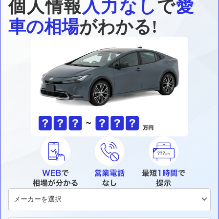
個人情報
入力なし
で
愛
車の相場
がわかる!