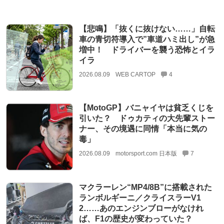
【悲鳴】「抜くに抜けない……」自転
車の青切符導入で”車道ハミ出し”が急
増中！ ドライバーを襲う恐怖とイラ
イラ
2026.08.09
WEB CARTOP
4
【MotoGP】バニャイヤは貧乏くじを
引いた？ ドゥカティの大先輩ストー
ナー、その境遇に同情「本当に気の
毒」
2026.08.09
motorsport.com 日本版
7
マクラーレン“MP4/8B”に搭載された
ランボルギーニ／クライスラーV1
2……あのエンジンブローがなけれ
ば、F1の歴史が変わっていた？