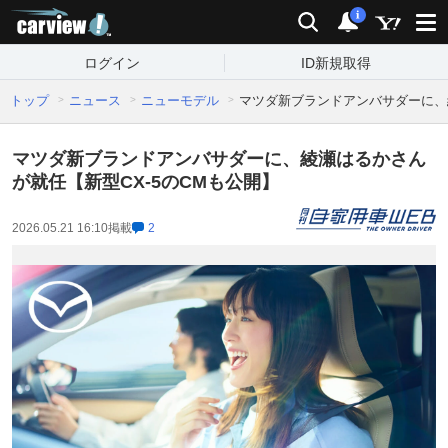
carview!
検索
通知
i
ログイン
ID新規取得
トップ
ニュース
ニューモデル
マツダ新ブランドアンバサダーに、綾
マツダ新ブランドアンバサダーに、綾瀬はるかさん
が就任【新型CX-5のCMも公開】
2026.05.21 16:10
掲載
2