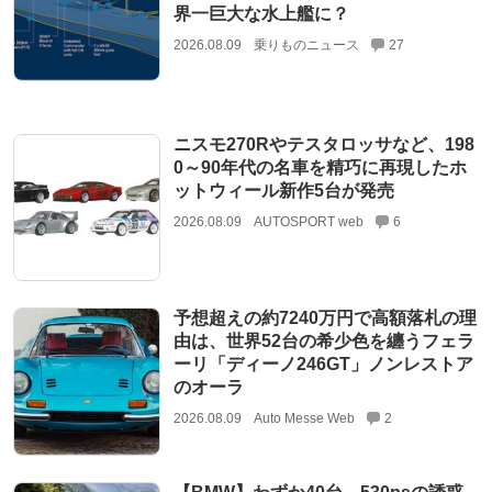
界一巨大な水上艦に？
2026.08.09
乗りものニュース
27
ニスモ270Rやテスタロッサなど、198
0～90年代の名車を精巧に再現したホ
ットウィール新作5台が発売
2026.08.09
AUTOSPORT web
6
予想超えの約7240万円で高額落札の理
由は、世界52台の希少色を纏うフェラ
ーリ「ディーノ246GT」ノンレストア
のオーラ
2026.08.09
Auto Messe Web
2