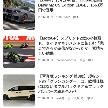
【BMW】わずか40台、530psの誘惑
BMW M2 CS Edition EDGE、1663万
円で登場
2026.08.09
Auto Prove
1
【MotoGP】スプリント2位の小椋藍
も、タイヤマネジメントに苦しむ「完
走できるか確信がなかったが、素晴ら
しい結果」
2026.08.09
motorsport.com 日本版
4
【写真蔵ランキング 第8位】3列7シー
トの「グランカングー」は、欧州仕様
にはないダブルバックドア＆ブラック
バンパーの組み合わせ
2026.08.09
Webモーターマガジン
0