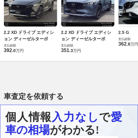
2.2 XD ドライブ エディシ
2.2 XD ドライブ エディシ
2.5 G
ョン ディーゼルターボ
ョン ディーゼルターボ
支払総額
362
.
8
万
支払総額
支払総額
392
351
.
0
.
3
万円
万円
車査定を依頼する
個人情報
入力なし
で
愛
車の相場
がわかる!