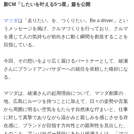
新CM「したいを叶える5つ星」篇を公開
マツダ
は「走りたい。を、つくりたい。Be a driver.」とい
うメッセージを掲げ、クルマづくりを行っており、クルマ
を通じて人の気持ちが前向きに動く瞬間を創造することを
目指している。
今回、その想いをより広く届けるパートナーとして、綾瀬
さんにブランドアンバサダーへの就任を依頼した格好にな
る。
マツダは、綾瀬さんの起用理由について、マツダ創業の
地、広島にルーツを持つことに加えて、日々の姿勢や言葉
から周囲に明るい空気をもたらす自然体な佇まいと、仕事
に対して真摯でありながら温かみと親しみを感じさせる存
在感に、ブランドが目指す方向性との親和性を見出した、
とのこと。アンバサダー就任にあたり綾瀬さんは、「マツ