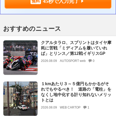
45秒で入力完了
おすすめのニュース
クアルタラロ、スプリントはタイヤ摩
耗に苦戦「ミディアムを履いていれ
ば」とリンス／第12戦イギリスGP
2026.08.09
AUTOSPORT web
0
１kmあたり３～５億円もかかるがそ
れでもやるべき！ 道路の「電柱」を
なくし地中化する計り知れないメリッ
トとは
2026.08.09
WEB CARTOP
1