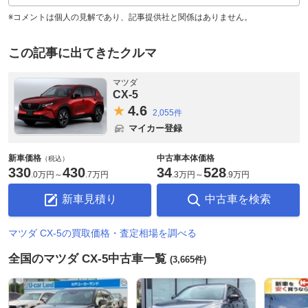
※コメントは個人の見解であり、記事提供社と関係はありません。
この記事に出てきたクルマ
マツダ
CX-5
4.
6
2,055件
マイカー登録
新車価格
中古車本体価格
（税込）
330
430
34
528
.
0万円
～
.
7万円
.
3万円
～
.
9万円
新車見積り
中古車を検索
マツダ CX-5の買取価格・査定相場を調べる
全国のマツダ CX-5中古車一覧
(3,665件)