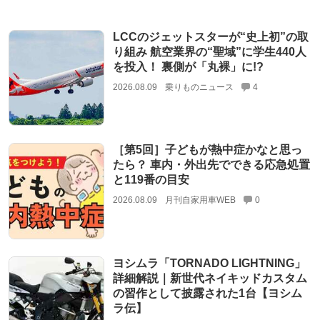
LCCのジェットスターが“史上初”の取
り組み 航空業界の“聖域”に学生440人
を投入！ 裏側が「丸裸」に!?
2026.08.09
乗りものニュース
4
［第5回］子どもが熱中症かなと思っ
たら？ 車内・外出先でできる応急処置
と119番の目安
2026.08.09
月刊自家用車WEB
0
ヨシムラ「TORNADO LIGHTNING」
詳細解説｜新世代ネイキッドカスタム
の習作として披露された1台【ヨシム
ラ伝】