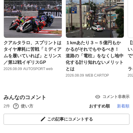
クアルタラロ、スプリントは
１kmあたり３～５億円もか
【
タイヤ摩耗に苦戦「ミディア
かるがそれでもやるべき！
い
ムを履いていれば」とリンス
道路の「電柱」をなくし地中
で
／第12戦イギリスGP
化する計り知れないメリット
ド
とは
ラ
2026.08.09
AUTOSPORT web
2026.08.09
WEB CARTOP
20
みんなのコメント
コメント非表示
2件
使い方
おすすめ順
新着順
この記事にコメントする