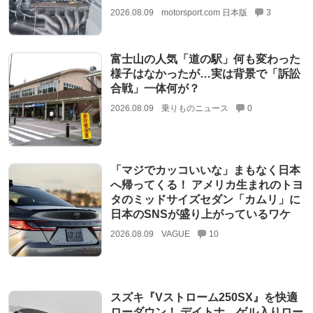
2026.08.09
motorsport.com 日本版
3
富士山の人気「道の駅」何も変わった
様子はなかったが…実は背景で「訴訟
合戦」一体何が？
2026.08.09
乗りものニュース
0
「マジでカッコいいな」まもなく日本
へ帰ってくる！ アメリカ生まれのトヨ
タのミッドサイズセダン「カムリ」に
日本のSNSが盛り上がっているワケ
2026.08.09
VAGUE
10
スズキ『Vストローム250SX』を快適
ローダウン！ デイトナ、ゲル入りロー