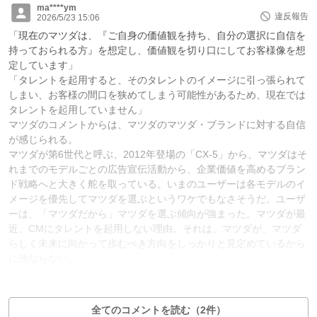
ma****ym
違反報告
2026/5/23 15:06
「現在のマツダは、『ご自身の価値観を持ち、自分の選択に自信を
持っておられる方』を想定し、価値観を切り口にしてお客様像を想
定しています」
「タレントを起用すると、そのタレントのイメージに引っ張られて
しまい、お客様の間口を狭めてしまう可能性があるため、現在では
タレントを起用していません」
マツダのコメントからは、マツダのマツダ・ブランドに対する自信
が感じられる。
マツダが第6世代と呼ぶ、2012年登場の「CX-5」から、マツダはそ
れまでのモデルごとの広告宣伝活動から、企業価値を高めるブラン
ド戦略へと大きく舵を取っている。いまのユーザーは各モデルのイ
メージを優先してマツダを選ぶというワケでもなさそうだ。ユーザ
ーは、「マツダだから」マツダを選ぶ傾向が強まった。マツダが最
近、CMにタレントを起用しない理由。それは、マツダが、マツダ
らしく未来に向かって歩むべき方向をしっかりと見定めているから
に他ならない。
0
0
返信1件
全てのコメントを読む（2件）