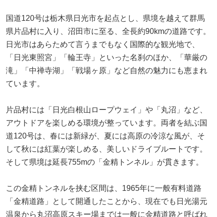
国道120号は栃木県日光市を起点とし、県境を越えて群馬
県片品村に入り、沼田市に至る、全長約90kmの道路です。
日光市はあらためて言うまでもなく国際的な観光地で、
「日光東照宮」「輪王寺」といった名刹のほか、「華厳の
滝」「中禅寺湖」「戦場ヶ原」など自然の魅力にも恵まれ
ています。
片品村には「日光白根山ロープウェイ」や「丸沼」など、
アウトドアを楽しめる環境が整っています。両者を結ぶ国
道120号は、春には新緑が、夏には高原の冷涼な風が、そ
して秋には紅葉が楽しめる、美しいドライブルートです。
そして県境は延長755mの「金精トンネル」が貫きます。
この金精トンネルを挟む区間は、1965年に一般有料道路
「金精道路」として開通したことから、現在でも日光湯元
温泉から丸沼高原スキー場までは一般に金精道路と呼ばれ