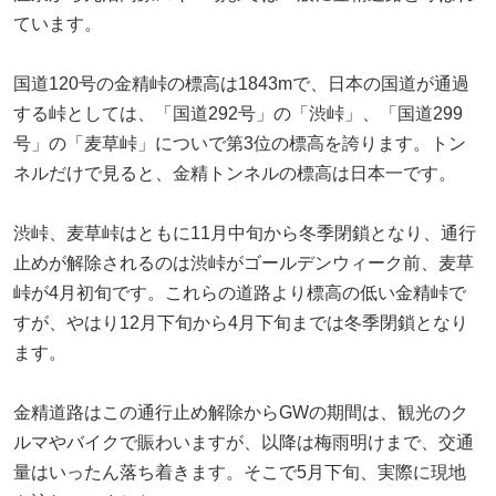
ています。
国道120号の金精峠の標高は1843mで、日本の国道が通過
する峠としては、「国道292号」の「渋峠」、「国道299
号」の「麦草峠」についで第3位の標高を誇ります。トン
ネルだけで見ると、金精トンネルの標高は日本一です。
渋峠、麦草峠はともに11月中旬から冬季閉鎖となり、通行
止めが解除されるのは渋峠がゴールデンウィーク前、麦草
峠が4月初旬です。これらの道路より標高の低い金精峠で
すが、やはり12月下旬から4月下旬までは冬季閉鎖となり
ます。
金精道路はこの通行止め解除からGWの期間は、観光のク
ルマやバイクで賑わいますが、以降は梅雨明けまで、交通
量はいったん落ち着きます。そこで5月下旬、実際に現地