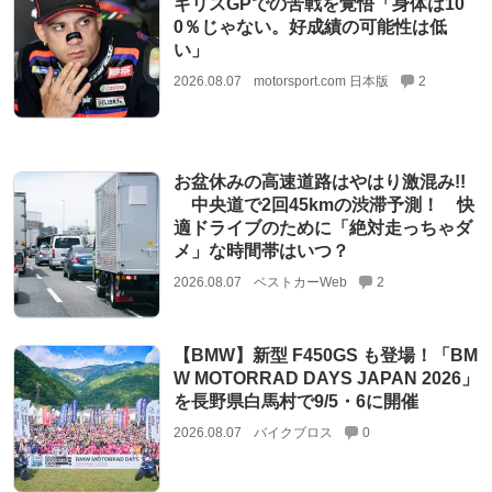
ギリスGPでの苦戦を覚悟「身体は10
0％じゃない。好成績の可能性は低
い」
2026.08.07
motorsport.com 日本版
2
お盆休みの高速道路はやはり激混み!!
中央道で2回45kmの渋滞予測！ 快
適ドライブのために「絶対走っちゃダ
メ」な時間帯はいつ？
2026.08.07
ベストカーWeb
2
【BMW】新型 F450GS も登場！「BM
W MOTORRAD DAYS JAPAN 2026」
を長野県白馬村で9/5・6に開催
2026.08.07
バイクブロス
0