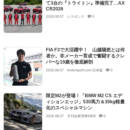
て3台の『トライトン』準備完了…AX
CR2026
2026.08.07
レスポンス
0
FIA F3で大活躍中！ 山越陽悠とは何
者か。非メーカー育成で奮闘するクレ
バーな19歳を徹底解剖
2026.08.07
motorsport.com 日本版
0
限定M2が登場！「BMW M2 CS エデ
ィションエッジ」530馬力＆30kg軽量
化のスペシャルマシン
2026.08.07
月刊自家用車WEB
0