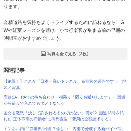
ります。
金精道路を気持ちよくドライブするために訪ねるなら、G
Wや紅葉シーズンを避け、かつ行楽客が集まる前の早朝の
時間帯がおすすめでしょう。
写真を全て見る（3枚）
関連記事
【絶景！】これが「日本一高いトンネル」＆前後の道路です！（地
図／写真）
高速SA・PAでの待ち合わせ・相乗り「固くお断りします」 一般道
から徒歩で入れてもダメ！なワケ
国交省激怒「決して許されるものではない」何が？ 国道18号を汚
した“正体不明の汚損者”に痛烈宣告「費用は全額請求する」
トンネル内に“異世界”出現!? 珍しい「内部で分岐する新バイパス」