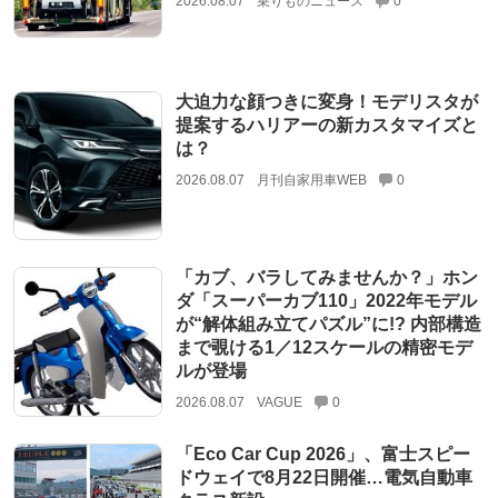
2026.08.07
乗りものニュース
0
大迫力な顔つきに変身！モデリスタが
提案するハリアーの新カスタマイズと
は？
2026.08.07
月刊自家用車WEB
0
「カブ、バラしてみませんか？」ホン
ダ「スーパーカブ110」2022年モデル
が“解体組み立てパズル”に!? 内部構造
まで覗ける1／12スケールの精密モデ
ルが登場
2026.08.07
VAGUE
0
「Eco Car Cup 2026」、富士スピー
ドウェイで8月22日開催…電気自動車