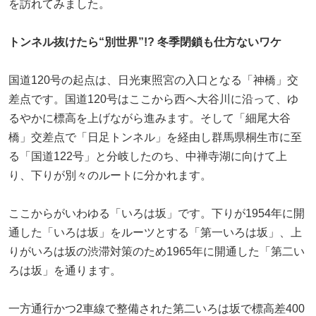
を訪れてみました。
トンネル抜けたら“別世界”!? 冬季閉鎖も仕方ないワケ
国道120号の起点は、日光東照宮の入口となる「神橋」交
差点です。国道120号はここから西へ大谷川に沿って、ゆ
るやかに標高を上げながら進みます。そして「細尾大谷
橋」交差点で「日足トンネル」を経由し群馬県桐生市に至
る「国道122号」と分岐したのち、中禅寺湖に向けて上
り、下りが別々のルートに分かれます。
ここからがいわゆる「いろは坂」です。下りが1954年に開
通した「いろは坂」をルーツとする「第一いろは坂」、上
りがいろは坂の渋滞対策のため1965年に開通した「第二い
ろは坂」を通ります。
一方通行かつ2車線で整備された第二いろは坂で標高差400