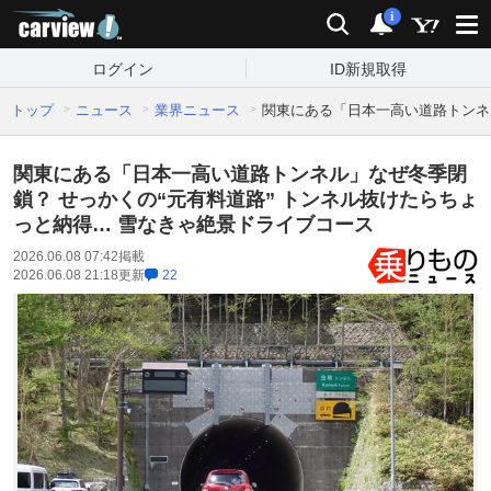
carview!
検索
通知
i
ログイン
ID新規取得
トップ
ニュース
業界ニュース
関東にある「日本一高い道路トンネ
関東にある「日本一高い道路トンネル」なぜ冬季閉
鎖？ せっかくの“元有料道路” トンネル抜けたらちょ
っと納得… 雪なきゃ絶景ドライブコース
2026.06.08 07:42
掲載
2026.06.08 21:18
更新
22