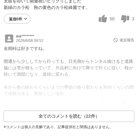
太鼓を叩いて開通祝いビックリしました
新緑のカラ松 秋の黄色のカラ松綺麗です。
50
3
返信0件
mir********
違反報告
2026/6/08 08:52
金精峠は好きですね。
開通から少ししてから行っても、日光側からトンネル抜けると道路
脇には雪が積もっていて、片品村に向けて降りて行くに従い、桜が
咲いて満開になり、葉桜に変わる。
冬から春の終わりくらいまでの季節の移り変わりを30分くらいの間
で体験出来る、素晴らしい場所。
38
0
返信0件
全てのコメントを読む（22件）
※コメントは個人の見解であり、記事提供社と関係はありません。