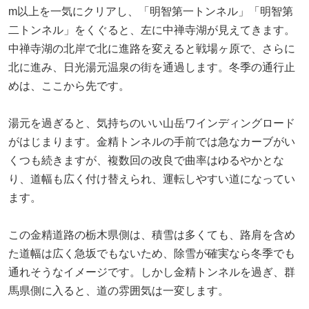
m以上を一気にクリアし、「明智第一トンネル」「明智第
二トンネル」をくぐると、左に中禅寺湖が見えてきます。
中禅寺湖の北岸で北に進路を変えると戦場ヶ原で、さらに
北に進み、日光湯元温泉の街を通過します。冬季の通行止
めは、ここから先です。
湯元を過ぎると、気持ちのいい山岳ワインディングロード
がはじまります。金精トンネルの手前では急なカーブがい
くつも続きますが、複数回の改良で曲率はゆるやかとな
り、道幅も広く付け替えられ、運転しやすい道になってい
ます。
この金精道路の栃木県側は、積雪は多くても、路肩を含め
た道幅は広く急坂でもないため、除雪が確実なら冬季でも
通れそうなイメージです。しかし金精トンネルを過ぎ、群
馬県側に入ると、道の雰囲気は一変します。