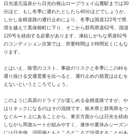
日光湯元温泉から日光白根山ロープウェイ山麓駅までは30
分ほど、もし冬季に通れたとしたら40分ほどでしょうか。
しかし金精道路の通行止めにより、冬季は国道122号で県
境を越えて黒保根町に下り、そこから群馬県道62号、国道
120号を経由する必要があります。凍結しがちな県道62号
のコンディション次第では、所要時間は３時間近くにもな
ります。
とはいえ、除雪のコスト、事故のリスクと冬季にこの峠を
通り抜ける交通需要を比べると、通行止めの措置は止むを
えないというところでしょう。
このように高原のドライブが楽しめる金精道路ですが、や
はりネックになるのはその混雑です。栃木県と群馬県をつ
なぐルート上にあることから、東京方面からは日光を経由
しながら周遊ルートが組みやすく、連休や夏休みシーズン
には日光側、沼田側ともところどころで渋滞することがあ