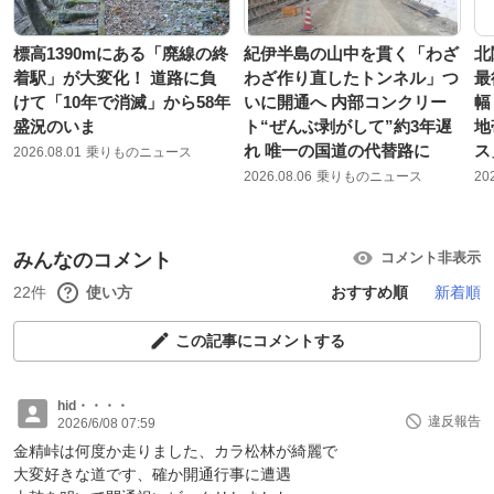
標高1390mにある「廃線の終
紀伊半島の山中を貫く「わざ
北
着駅」が大変化！ 道路に負
わざ作り直したトンネル」つ
最
けて「10年で消滅」から58年
いに開通へ 内部コンクリー
幅
盛況のいま
ト“ぜんぶ剥がして”約3年遅
地
れ 唯一の国道の代替路に
ス
2026.08.01
乗りものニュース
2026.08.06
乗りものニュース
20
みんなのコメント
コメント非表示
22件
使い方
おすすめ順
新着順
この記事にコメントする
hid・・・・
違反報告
2026/6/08 07:59
金精峠は何度か走りました、カラ松林が綺麗で
大変好きな道です、確か開通行事に遭遇