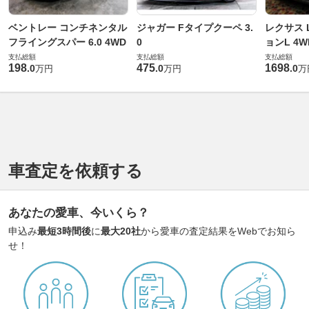
ベントレー コンチネンタル
ジャガー Fタイプクーペ 3.
レクサス L
フライングスパー 6.0 4WD
0
ョンL 4W
支払総額
支払総額
支払総額
198
475
1698
.
0
.
0
.
0
万円
万円
万
車査定を依頼する
あなたの愛車、今いくら？
申込み
最短3時間後
に
最大20社
から愛車の査定結果をWebでお知ら
せ！