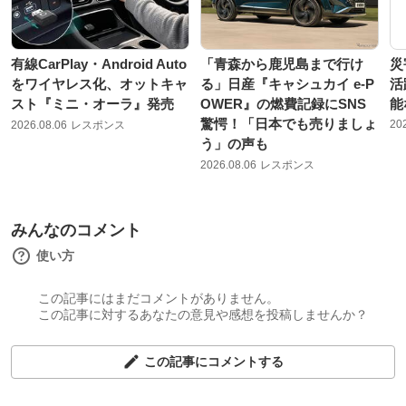
有線CarPlay・Android Auto
「青森から鹿児島まで行け
災
をワイヤレス化、オットキャ
る」日産『キャシュカイ e-P
活
スト『ミニ・オーラ』発売
OWER』の燃費記録にSNS
能
驚愕！「日本でも売りましょ
20
2026.08.06
レスポンス
う」の声も
2026.08.06
レスポンス
みんなのコメント
使い方
この記事にはまだコメントがありません。
この記事に対するあなたの意見や感想を投稿しませんか？
この記事にコメントする