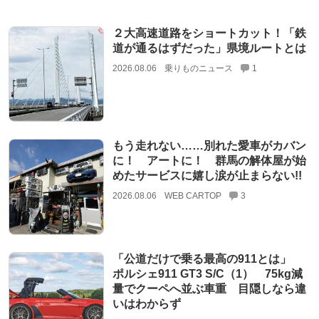
２大高速道路をショートカット！「鉄
道が通るはずだった」県境ルートとは
2026.08.06
乗りものニュース
1
もう走れない……別れた愛車がカバン
に！ アートに！ 群馬の解体屋が始
めたサービスに嬉し涙が止まらない!!
2026.08.06
WEB CARTOP
3
「公道だけで乗る最高の911とは」
ポルシェ911 GT3 S/C（1） 75kg減
量でクーペへ並ぶ車重 目隠しなら違
いはわからず