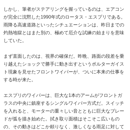
しかし、筆者がステアリングを握っているのは、エアコン
が完全に沈黙した1990年式のロータス・エスプリである。
雨降る高速道路といったシチュエーションは、昨日までの
灼熱地獄とはまた別の、極めて厄介な試練の始まりを意味
していた。
まず直面したのは、視界の確保だ。昨晩、路面の段差を乗
り越えたショックで勝手に動き出すというポルターガイス
ト現象を見せたフロントワイパーが、ついに本来の仕事を
する時が来た。
エスプリのワイパーは、巨大な1本のアームがフロントガ
ラスの中央に鎮座するシングルワイパー方式だ。スイッチ
を入れると、モーターの重々しい音とともに巨大なブレー
ドが弧を描き始めた。拭き取り面積はそこそこ広いもの
の、その動きはどこか頼りなく、激しくなる雨足に対して