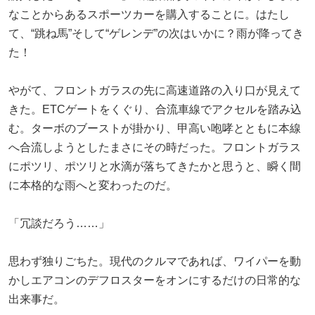
なことからあるスポーツカーを購入することに。はたし
て、“跳ね馬”そして“ゲレンデ”の次はいかに？雨が降ってき
た！
やがて、フロントガラスの先に高速道路の入り口が見えて
きた。ETCゲートをくぐり、合流車線でアクセルを踏み込
む。ターボのブーストが掛かり、甲高い咆哮とともに本線
へ合流しようとしたまさにその時だった。フロントガラス
にポツリ、ポツリと水滴が落ちてきたかと思うと、瞬く間
に本格的な雨へと変わったのだ。
「冗談だろう……」
思わず独りごちた。現代のクルマであれば、ワイパーを動
かしエアコンのデフロスターをオンにするだけの日常的な
出来事だ。