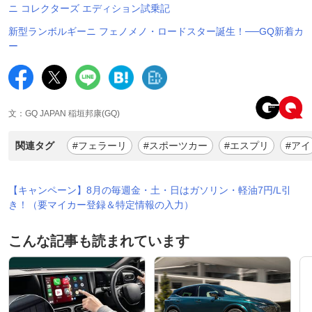
ニ コレクターズ エディション試乗記
新型ランボルギーニ フェノメノ・ロードスター誕生！──GQ新着カ
ー
文：GQ JAPAN 稲垣邦康(GQ)
関連タグ
#フェラーリ
#スポーツカー
#エスプリ
#アイ
【キャンペーン】8月の毎週金・土・日はガソリン・軽油7円/L引
き！（要マイカー登録＆特定情報の入力）
こんな記事も読まれています