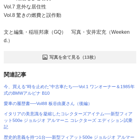
Vol.7 意外な居住性
Vol.8 驚きの燃費と誤作動
文と編集・稲垣邦康（GQ） 写真・安井宏充（Weeken
d.）
写真を全て見る（13枚）
関連記事
今、買える“時を止めた”中古車たち──Vol.1 ワンオーナー＆1985年
式のBMWアルピナ B10
愛車の履歴書──Vol88 板谷由夏さん（後編）
イタリアの美意識を凝縮したコレクターズアイテム──新型フィア
ット500e ジョルジオ アルマーニ コレクターズ エディション試乗
記
歴史的意義を持つ1台──新型フィアット500e ジョルジオ アルマー