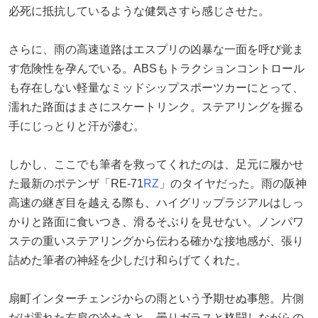
必死に抵抗しているような健気さすら感じさせた。
さらに、雨の高速道路はエスプリの凶暴な一面を呼び覚ま
す危険性を孕んでいる。ABSもトラクションコントロール
も存在しない軽量なミッドシップスポーツカーにとって、
濡れた路面はまさにスケートリンク。ステアリングを握る
手にじっとりと汗が滲む。
しかし、ここでも筆者を救ってくれたのは、足元に履かせ
た最新のポテンザ「RE-71
RZ
」のタイヤだった。雨の阪神
高速の継ぎ目を越える際も、ハイグリップラジアルはしっ
かりと路面に食いつき、滑るそぶりを見せない。ノンパワ
ステの重いステアリングから伝わる確かな接地感が、張り
詰めた筆者の神経を少しだけ和らげてくれた。
扇町インターチェンジからの雨という予期せぬ事態。片側
だけ濡れた右肩の冷たさと、曇りガラスと格闘しながらの