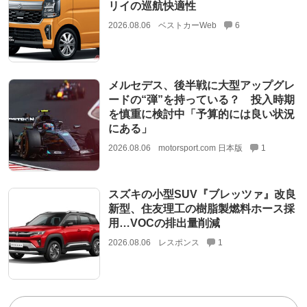
リイの巡航快適性
2026.08.06
ベストカーWeb
6
メルセデス、後半戦に大型アップグレ
ードの“弾”を持っている？ 投入時期
を慎重に検討中「予算的には良い状況
にある」
2026.08.06
motorsport.com 日本版
1
スズキの小型SUV『ブレッツァ』改良
新型、住友理工の樹脂製燃料ホース採
用…VOCの排出量削減
2026.08.06
レスポンス
1