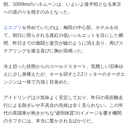
朝。1000kmのハネムーンは、いよいよ後半戦となる東京
への道のりを残すのみとなった。
エスプリ
を停めていたのは、梅田の中心部。ホテルを出
て、朝日に照らされる真紅の低いシルエットを目にした瞬
間、昨日までの激闘と疲労が嘘のように消え去り、再びス
テアリングを握る喜びに胸が高鳴った。
冷え切った状態からのコールドスタート。気難しい旧車ゆ
えに少し身構えたが、キーを回すと2.2リッターのターボエ
ンジンは一発で力強く目覚めた。
アイドリングは小気味よく安定しており、昨日の長距離走
行による熱ダレや不具合の兆候は全く見られない。この年
代の英国車が抱きがちな“虚弱体質”のイメージを覆す機関
のタフさには、本当に驚かされるばかりだ。