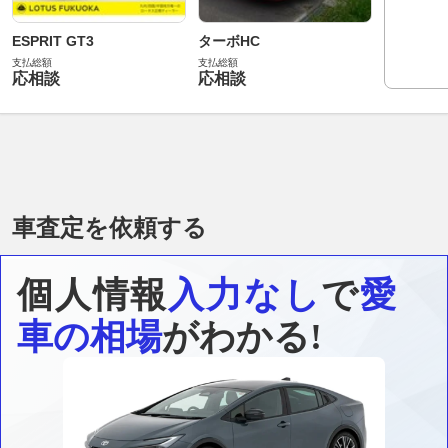
ESPRIT GT3
ターボHC
支払総額
支払総額
応相談
応相談
車査定を依頼する
個人情報
入力なし
で
愛
車の相場
がわかる!