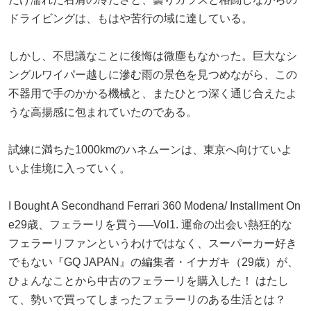
ドライビングは、もはや苦行の域に達している。
しかし、不思議なことに後悔は微塵もなかった。巨大なシ
ングルワイパー越しに滲む雨の景色を見つめながら、この
不器用で手のかかる機械と、またひとつ深く通じ合えたよ
うな高揚感に包まれていたのである。
試練に満ちた1000kmのハネムーンは、東京へ向けていよ
いよ佳境に入っていく。
I Bought A Secondhand Ferrari 360 Modena/ Installment On
e29歳、フェラーリを買う──Vol1. 運命の出会い熱狂的な
フェラーリファンというわけではなく、スーパーカー好き
でもない『GQ JAPAN』の編集者・イナガキ（29歳）が、
ひょんなことから中古のフェラーリを購入した！ はたし
て、勢いで買ってしまったフェラーリのある生活とは？