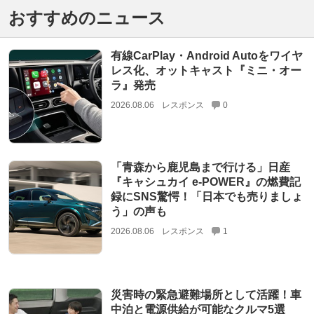
おすすめのニュース
有線CarPlay・Android Autoをワイヤ
レス化、オットキャスト『ミニ・オー
ラ』発売
2026.08.06
レスポンス
0
「青森から鹿児島まで行ける」日産
『キャシュカイ e-POWER』の燃費記
録にSNS驚愕！「日本でも売りましょ
う」の声も
2026.08.06
レスポンス
1
災害時の緊急避難場所として活躍！車
中泊と電源供給が可能なクルマ5選