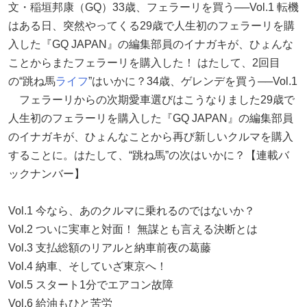
文・稲垣邦康（GQ）33歳、フェラーリを買う──Vol.1 転機
はある日、突然やってくる29歳で人生初のフェラーリを購
入した『GQ JAPAN』の編集部員のイナガキが、ひょんな
ことからまたフェラーリを購入した！ はたして、2回目
の“跳ね馬
ライフ
”はいかに？34歳、ゲレンデを買う──Vol.1
フェラーリからの次期愛車選びはこうなりました29歳で
人生初のフェラーリを購入した『GQ JAPAN』の編集部員
のイナガキが、ひょんなことから再び新しいクルマを購入
することに。はたして、“跳ね馬”の次はいかに？【連載バ
ックナンバー】
Vol.1 今なら、あのクルマに乗れるのではないか？
Vol.2 ついに実車と対面！ 無謀とも言える決断とは
Vol.3 支払総額のリアルと納車前夜の葛藤
Vol.4 納車、そしていざ東京へ！
Vol.5 スタート1分でエアコン故障
Vol.6 給油もひと苦労