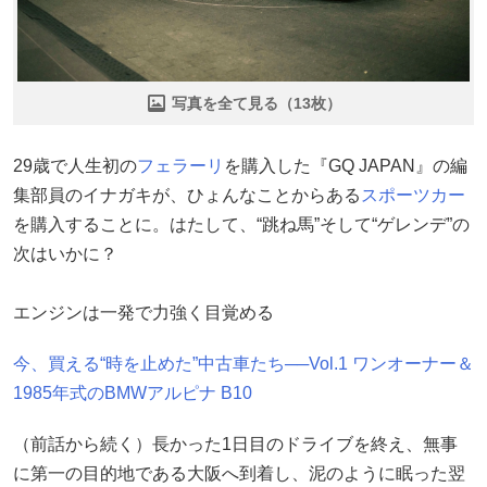
写真を全て見る（13枚）
29歳で人生初の
フェラーリ
を購入した『GQ JAPAN』の編
集部員のイナガキが、ひょんなことからある
スポーツカー
を購入することに。はたして、“跳ね馬”そして“ゲレンデ”の
次はいかに？
エンジンは一発で力強く目覚める
今、買える“時を止めた”中古車たち──Vol.1 ワンオーナー＆
1985年式のBMWアルピナ B10
（前話から続く）長かった1日目のドライブを終え、無事
に第一の目的地である大阪へ到着し、泥のように眠った翌