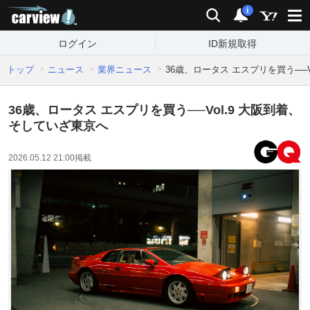
carview!
検索
通知
i
ログイン
ID新規取得
トップ
ニュース
業界ニュース
36歳、ロータス エスプリを買う──V
36歳、ロータス エスプリを買う──Vol.9 大阪到着、
そしていざ東京へ
2026.05.12 21:00
掲載