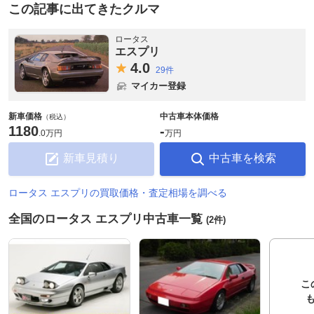
この記事に出てきたクルマ
ロータス
エスプリ
4.
0
29件
マイカー登録
新車価格
中古車本体価格
（税込）
1180
-
.
0万円
万円
新車見積り
中古車を検索
ロータス エスプリの買取価格・査定相場を調べる
全国のロータス エスプリ中古車一覧
(2件)
こ