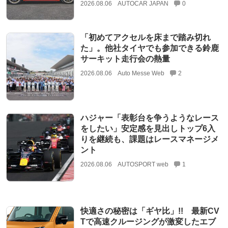
2026.08.06
AUTOCAR JAPAN
0
「初めてアクセルを床まで踏み切れ
た」。他社タイヤでも参加できる鈴鹿
サーキット走行会の熱量
2026.08.06
Auto Messe Web
2
ハジャー「表彰台を争うようなレース
をしたい」安定感を見出しトップ6入
りを継続も、課題はレースマネージメ
ント
2026.08.06
AUTOSPORT web
1
快適さの秘密は「ギヤ比」!! 最新CV
Tで高速クルージングが激変したエブ