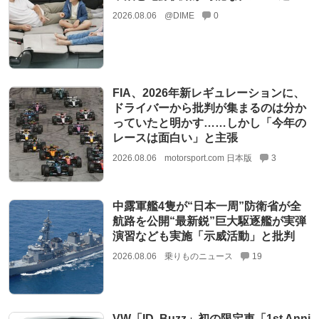
2026.08.06
@DIME
0
FIA、2026年新レギュレーションに、
ドライバーから批判が集まるのは分か
っていたと明かす……しかし「今年の
レースは面白い」と主張
2026.08.06
motorsport.com 日本版
3
中露軍艦4隻が“日本一周”防衛省が全
航路を公開“最新鋭”巨大駆逐艦が実弾
演習なども実施「示威活動」と批判
2026.08.06
乗りものニュース
19
VW「ID. Buzz」初の限定車「1st Anni