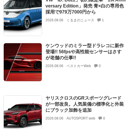
versary Edition」発売 青×白の専用色
採用で979万7000円から
2026.08.06
くるまのニュース
1
ケンウッドのミラー型ドラレコに新作
登場!! 56fpsや高性能センサーはさす
が老舗の仕事!!
2026.08.06
ベストカーWeb
0
ヤリスクロスのGRスポーツグレード
が一部改良。人気装備の標準化と外装
にブラック加飾を追加
2026.08.06
AUTOSPORT web
0