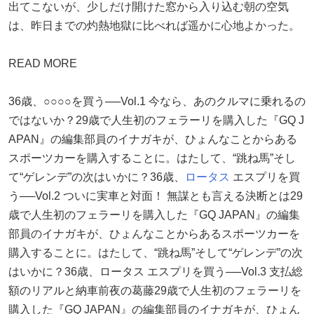
出てこないが、少しだけ開けた窓から入り込む朝の空気
は、昨日までの灼熱地獄に比べれば遥かに心地よかった。
READ MORE
36歳、○○○○を買う──Vol.1 今なら、あのクルマに乗れるの
ではないか？29歳で人生初のフェラーリを購入した『GQ J
APAN』の編集部員のイナガキが、ひょんなことからある
スポーツカーを購入することに。はたして、“跳ね馬”そし
て“ゲレンデ”の次はいかに？36歳、
ロータス
エスプリを買
う──Vol.2 ついに実車と対面！ 無謀とも言える決断とは29
歳で人生初のフェラーリを購入した『GQ JAPAN』の編集
部員のイナガキが、ひょんなことからあるスポーツカーを
購入することに。はたして、“跳ね馬”そして“ゲレンデ”の次
はいかに？36歳、ロータス エスプリを買う──Vol.3 支払総
額のリアルと納車前夜の葛藤29歳で人生初のフェラーリを
購入した『GQ JAPAN』の編集部員のイナガキが、ひょん