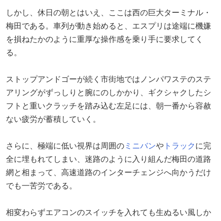
しかし、休日の朝とはいえ、ここは西の巨大ターミナル・
梅田である。車列が動き始めると、エスプリは途端に機嫌
を損ねたかのように重厚な操作感を乗り手に要求してく
る。
ストップアンドゴーが続く市街地ではノンパワステのステ
アリングがずっしりと腕にのしかかり、ギクシャクしたシ
フトと重いクラッチを踏み込む左足には、朝一番から容赦
ない疲労が蓄積していく。
さらに、極端に低い視界は周囲の
ミニバン
や
トラック
に完
全に埋もれてしまい、迷路のように入り組んだ梅田の道路
網と相まって、高速道路のインターチェンジへ向かうだけ
でも一苦労である。
相変わらずエアコンのスイッチを入れても生ぬるい風しか