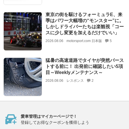
東京の街を駆けるフォーミュラE、来
季はパワー大幅増の“モンスター”に。
しかしドライバーたちは楽観視「コー
スに少し変更を加えるだけでいい」
2026.08.06
motorsport.com 日本版
5
猛暑の高速道路でタイヤが突然バース
トする前に！ 出発前に確認したい5項
目～Weeklyメンテナンス～
2026.08.06
レスポンス
2
愛車管理はマイカーページで！
登録してお得なクーポンを獲得しよう