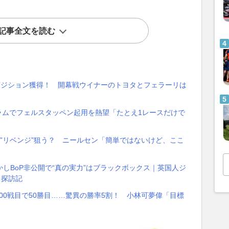
記事全文を読む
ルポジション獲得！ 開幕戦ウイナーのトヨタとフェラーリは
ラムでフェルスタッペン起用を熱望「たとえ1レースだけで
”リベンジ”狙う？ ニールセン「簡単ではないけど、ここ
かしBoP非公開で“真の実力”はブラックボックス｜英国人ジ
ス探訪記
00戦目で50勝目……驚異の勝率5割！ 小林可夢偉「目標