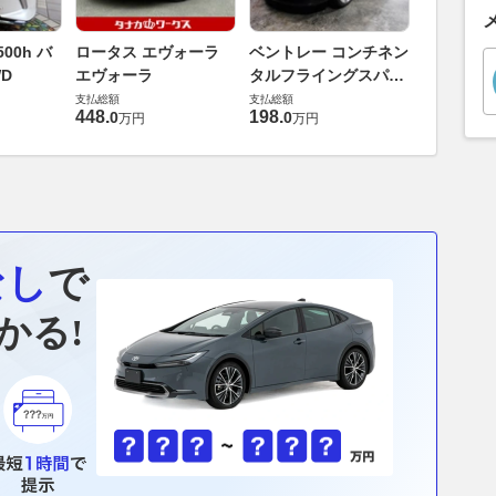
ダイハツ 
00h バ
ロータス エヴォーラ
ベントレー コンチネン
バス 66
D
エヴォーラ
タルフライングスパー
G
支払総額
6.0 4WD
支払総額
支払総額
169
.
9
万円
448
.
198
.
0
0
万円
万円
なし
で
かる!