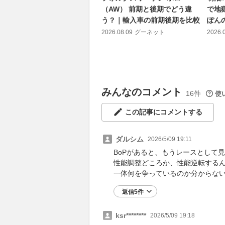
（AW） 前期と後期でどう違
で地
う？｜輸入車の前期後期を比較
ぽん
2026.08.09
グーネット
2026.
みんなのコメント
16件
使
この記事にコメントする
ダルシム
2026/5/09 19:11
BoPがあると、もうレースとして
性能調整どころか、性能逆転する
一体何を争っているのか分からな
返信5件
ksr********
2026/5/09 19:18