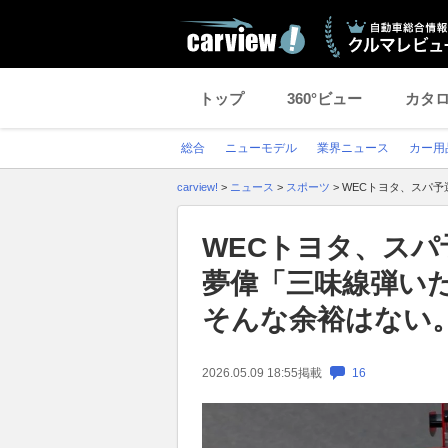
トップ
360°ビュー
カタ
総合
ニューモデル
業界ニュース
カー用
carview!
>
ニュース
>
スポーツ
>
WECトヨタ、スパ
WECトヨタ、スパ
夢偉「三味線弾い
そんな余裕はない
2026.05.09 18:55
掲載
16