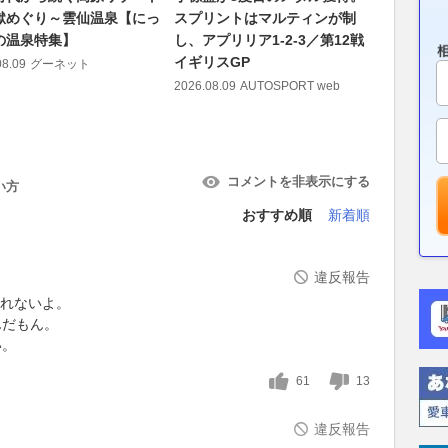
獄めぐり～雲仙温泉【にっ
スプリントはマルティンが制
耗に苦し
の温泉特集】
し、アプリリア1-2-3／第12戦
位！ ホ
イギリスGP
げ切り勝利
08.09
グーネット
GPスプ
2026.08.09
AUTOSPORT web
2026.08.09
コメントを非表示にする
い方
おすすめ順
新着順
違反報告
見れないよ。
んだもん。
い。
61
13
違反報告