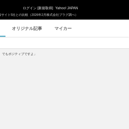
ログイン
[
新規取得
]
Yahoo! JAPAN
サイト5社との比較（2026年2月株式会社プラグ調べ）
オリジナル記事
マイカー
い。でもポジティブですよ」