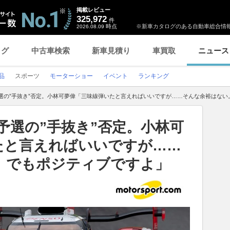
掲載レビュー
325,972
件
時点
※新車カタログのある自動車総合情報
2026.08.09
ログ
中古車検索
新車見積り
車買取
ニュース
品
スポーツ
モーターショー
イベント
ランキング
予選の”手抜き”否定。小林可夢偉「三味線弾いたと言えればいいですが……そんな余裕はな
予選の”手抜き”否定。小林可
たと言えればいいですが……
。でもポジティブですよ」