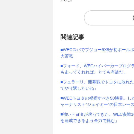
関連記事
■WECスパでプジョー9X8が初ポー
大苦戦
■フォード、WECハイパーカープログ
も走ってくれれば、とても有益だ」
■フェラーリ、開幕戦でトヨタに敗れた
でやり返したいね」
■WECトヨタの祝福すべき50勝目。し
ャーナリスト”ジェイミー”の日本レー
■強いトヨタが戻ってきた。WEC参戦1
を達成できるよう全力で挑む」