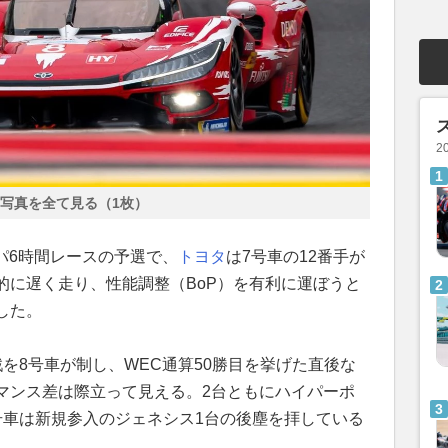
2
写真を全て見る（1枚）
パ6時間レースの予選で、
トヨタ
は7号車の12番手が
的に遅く走り、性能調整（BoP）を有利に運ぼうと
した。
を8号車が制し、WEC通算50勝目を挙げた直後な
マンス差は際立って見える。2台ともにハイパーポ
号車は新規参入のジェネシス1台の後塵を拝している