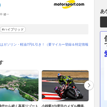
あ
 田中 健一
#ハイブリッド
はガソリン・軽油7円/L引き！（要マイカー登録＆特定情報
す
時代から続く高原リゾート
小椋藍が3度目のメダル獲得。
好調の小