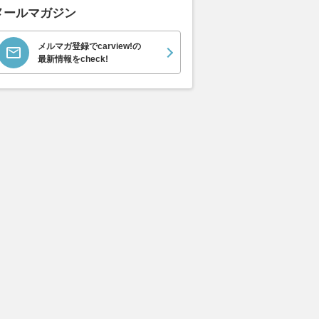
メールマガジン
ムーヴキャン
ロールスロイス ゴース
ホンダ NSX 3.0
アスト
0 ストライプス
ト ロールスロイス ゴ
V8 
支払総額
メルマガ登録でcarview!の
898
.
0
万円
ースト(第1世代 / RR4)
ーツシ
最新情報をcheck!
支払総額
支払総額
905
.
589
.
1
0
万円