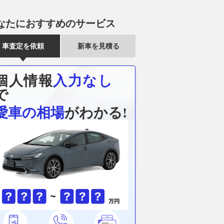
なたにおすすめのサービス
車査定を依頼
新車を見積る
個人情報
入力なし
で
愛車の相場
がわかる!
椋藍、リヤタイヤの消
Moto2イギリス予選｜イザン・
Moto3イギ