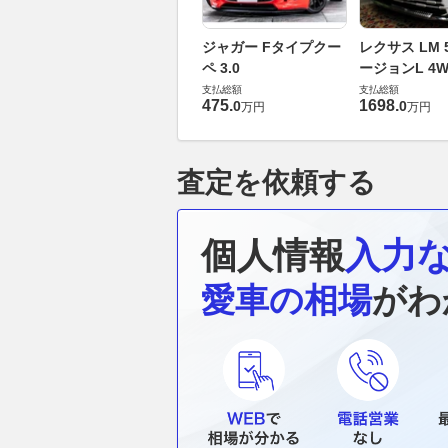
ジャガー Fタイプクー
レクサス LM 5
ペ 3.0
ージョンL 4W
支払総額
支払総額
475
.
1698
.
0
0
万円
万円
査定を依頼する
個人情報
入力
愛車の相場
がわ