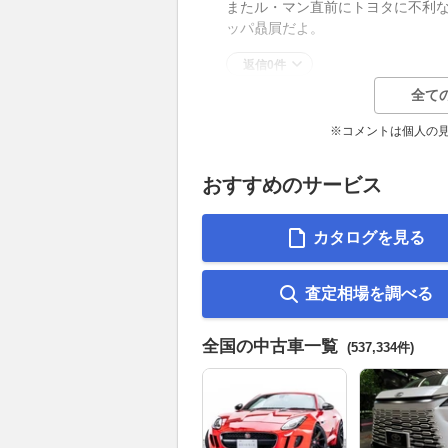
またル・マン直前にトヨタに不利
ッパ贔屓だよ。
返信0件
全て
※コメントは個人の
おすすめのサービス
カタログを見る
査定相場を調べる
全国の中古車一覧
(537,334件)