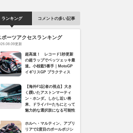
ランキング
コメントの多い記事
スポーツアクセスランキング
026.08.09
更新
超高速！ レコード1秒更新
の超ラップでベッツェッキ最
速。小椋藍5番手｜MotoGP
イギリスGP プラクティス
【海外F1記者の視点】大き
く躓いたアストンマーティ
ン・ホンダ。しかし近い将
来、ドライバーたちにとって
魅力的な選択肢になる可能性
ホルヘ・マルティン、アプリ
リアで2度目のポールポジシ