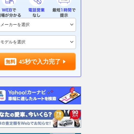
むもスプリント2
ゲバラ、今季3度目のポールポ
ト・オグデン
ルヘ・マルティンが逃
ジション獲得。佐々木歩夢が予
ル！ 山中琉聖
｜MotoGPイギリス
選トップ10
番手中団スタ
リント
2026.08.08
motorsport.com 日本版
2026.08.08
mot
motorsport.com 日本版
45秒で入力完了