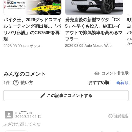
バイク王、2026グッドスマイ
発売直後の新型マツダ「CX-
9
ルミーティング初出展…『バ
5」へ早くも投入。純正レイ
ヨ
リバリ伝説』のCB750Fを再
アウトで排気効率を高めるマ
バ
現
フラー
20
カ
2026.08.09
Auto Messe Web
2026.08.09
レスポンス
みんなのコメント
コメント非表示
1件
使い方
おすすめ順
新着順
この記事にコメントする
ma****ym
違反報告
2026/3/22 02:11
ふざけた顔してんな