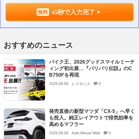
45秒で入力完了
おすすめのニュース
バイク王、2026グッドスマイルミーテ
ィング初出展…『バリバリ伝説』のC
B750Fを再現
2026.08.09
レスポンス
0
発売直後の新型マツダ「CX-5」へ早く
も投入。純正レイアウトで排気効率を
高めるマフラー
2026.08.09
Auto Messe Web
0