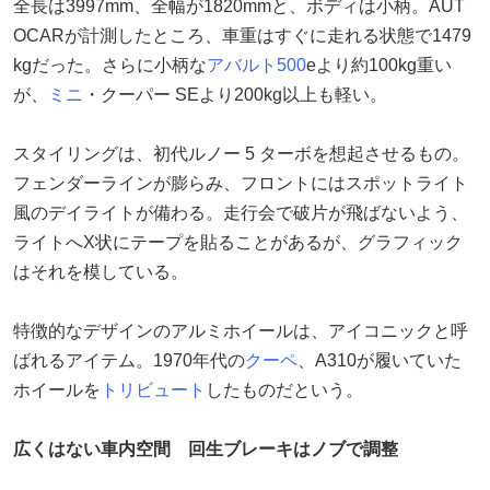
全長は3997mm、全幅が1820mmと、ボディは小柄。AUT
OCARが計測したところ、車重はすぐに走れる状態で1479
kgだった。さらに小柄な
アバルト500
eより約100kg重い
が、
ミニ
・クーパー SEより200kg以上も軽い。
スタイリングは、初代ルノー 5 ターボを想起させるもの。
フェンダーラインが膨らみ、フロントにはスポットライト
風のデイライトが備わる。走行会で破片が飛ばないよう、
ライトへX状にテープを貼ることがあるが、グラフィック
はそれを模している。
特徴的なデザインのアルミホイールは、アイコニックと呼
ばれるアイテム。1970年代の
クーペ
、A310が履いていた
ホイールを
トリビュート
したものだという。
広くはない車内空間 回生ブレーキはノブで調整