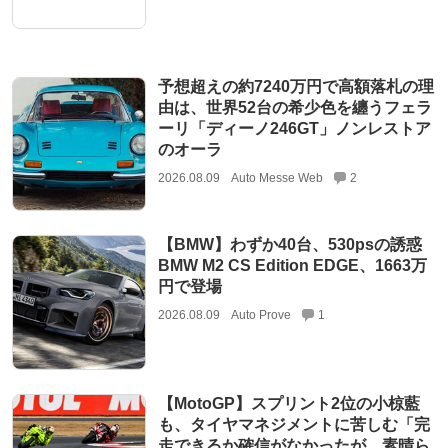
予想超えの約7240万円で高額落札の理
由は、世界52台の希少色を纏うフェラ
ーリ「ディーノ246GT」ノンレストア
のオーラ
2026.08.09
Auto Messe Web
2
【BMW】わずか40台、530psの誘惑
BMW M2 CS Edition EDGE、1663万
円で登場
2026.08.09
Auto Prove
1
【MotoGP】スプリント2位の小椋藍
も、タイヤマネジメントに苦しむ「完
走できるか確信がなかったが、素晴ら