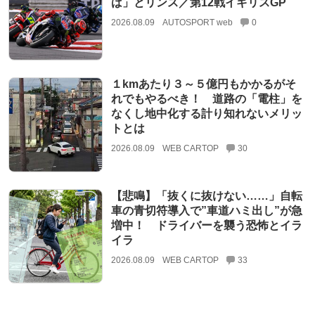
ば」とリンス／第12戦イギリスGP
2026.08.09
AUTOSPORT web
0
１kmあたり３～５億円もかかるがそ
れでもやるべき！ 道路の「電柱」を
なくし地中化する計り知れないメリッ
トとは
2026.08.09
WEB CARTOP
30
【悲鳴】「抜くに抜けない……」自転
車の青切符導入で”車道ハミ出し”が急
増中！ ドライバーを襲う恐怖とイラ
イラ
2026.08.09
WEB CARTOP
33