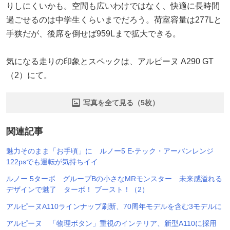
りしにくいかも。空間も広いわけではなく、快適に長時間
過ごせるのは中学生くらいまでだろう。荷室容量は277Lと
手狭だが、後席を倒せば959Lまで拡大できる。
気になる走りの印象とスペックは、アルピーヌ A290 GT
（2）にて。
写真を全て見る（5枚）
関連記事
魅力そのまま「お手頃」に ルノー5 E-テック・アーバンレンジ
122psでも運転が気持ちイイ
ルノー 5ターボ グループBの小さなMRモンスター 未来感溢れる
デザインで魅了 ターボ！ ブースト！（2）
アルピーヌA110ラインナップ刷新、70周年モデルを含む3モデルに
アルピーヌ 「物理ボタン」重視のインテリア、新型A110に採用