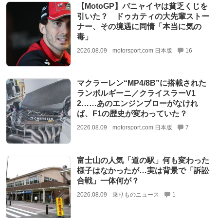
【MotoGP】バニャイヤは貧乏くじを
引いた？ ドゥカティの大先輩ストー
ナー、その境遇に同情「本当に気の
毒」
2026.08.09
motorsport.com 日本版
16
マクラーレン“MP4/8B”に搭載された
ランボルギーニ／クライスラーV1
2……あのエンジンブローがなけれ
ば、F1の歴史が変わっていた？
2026.08.09
motorsport.com 日本版
7
富士山の人気「道の駅」何も変わった
様子はなかったが…実は背景で「訴訟
合戦」一体何が？
2026.08.09
乗りものニュース
1