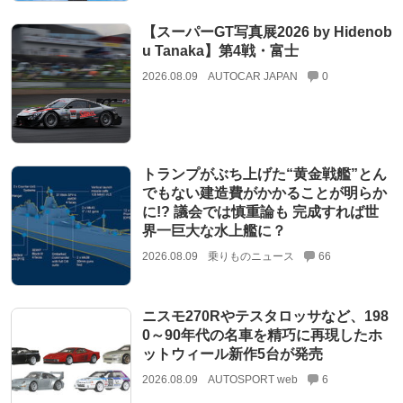
【スーパーGT写真展2026 by Hidenob
u Tanaka】第4戦・富士
2026.08.09
AUTOCAR JAPAN
0
トランプがぶち上げた“黄金戦艦”とん
でもない建造費がかかることが明らか
に!? 議会では慎重論も 完成すれば世
界一巨大な水上艦に？
2026.08.09
乗りものニュース
66
ニスモ270Rやテスタロッサなど、198
0～90年代の名車を精巧に再現したホ
ットウィール新作5台が発売
2026.08.09
AUTOSPORT web
6