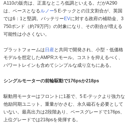
A110の販売は、正直なところ低調といえる。だがA290
は、ベースとなる
ルノー
5 E-テックとの注文割合が、英国
では6：1と堅調。バッテリー
EV
に対する政府の補助金、3
750ポンド（約79万円）の対象になり、その割合が増える
可能性は小さくない。
プラットフォームは
日産
と共同で開発され、小型・低価格
モデルを想定したAMPRスモール。コストを抑えるべく、
パワートレインも含めてシンプルな成り立ちにある。
シングルモーターの前輪駆動で176psか218ps
駆動用モーターはフロントに1基で、5 E-テックより強力な
他励同期ユニット。重量がかさむ、永久磁石を必要として
いない。最高出力は2段階あり、ベースグレードで176ps、
上位グレードでは218psを発揮する。