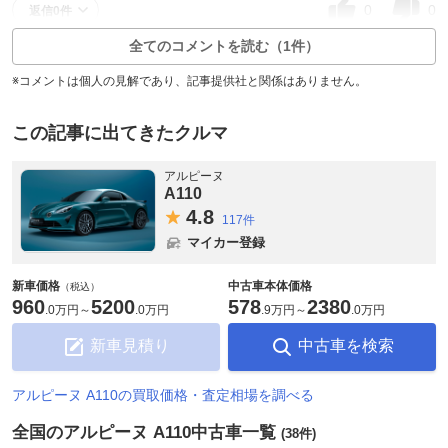
0
0
返信0件
全てのコメントを読む（1件）
※コメントは個人の見解であり、記事提供社と関係はありません。
この記事に出てきたクルマ
アルピーヌ
A110
4.
8
117件
マイカー登録
新車価格
中古車本体価格
（税込）
960
5200
578
2380
.
0万円
～
.
0万円
.
9万円
～
.
0万円
新車見積り
中古車を検索
アルピーヌ A110の買取価格・査定相場を調べる
全国のアルピーヌ A110中古車一覧
(38件)