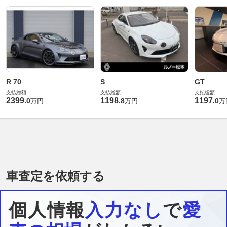
R 70
S
GT
支払総額
支払総額
支払総額
2399
1198
1197
.
0
.
8
.
0
万円
万円
万
車査定を依頼する
個人情報
入力なし
で
愛