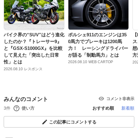
バイク界の“SUV”はどう進化
ポルシェ911のエンジンは35
【
したのか？『トレーサー9』
0馬力でブレーキは1200馬
ス
と『GSX-S1000GX』を比較
力！ レーシングドライバー
想
して見えた「突出した日常
が語る「制動馬力」とは
方
性」とは
2026.08.10
WEB CARTOP
20
2026.08.10
レスポンス
みんなのコメント
コメント非表示
3件
使い方
おすすめ順
新着順
この記事にコメントする