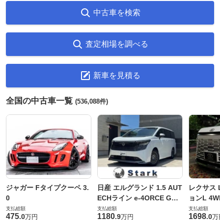
中古車を検索
査定相場を調べる
新車を見積る
全国の中古車一覧
(536,088件)
ジャガー Fタイプクーペ 3.
日産 エルグランド 1.5 AUT
レクサス L
0
ECHライン e-4ORCE Gス
ョンL 4W
ペック 4WD
支払総額
支払総額
支払総額
475
1180
1698
.
0
.
9
.
0
万円
万円
万