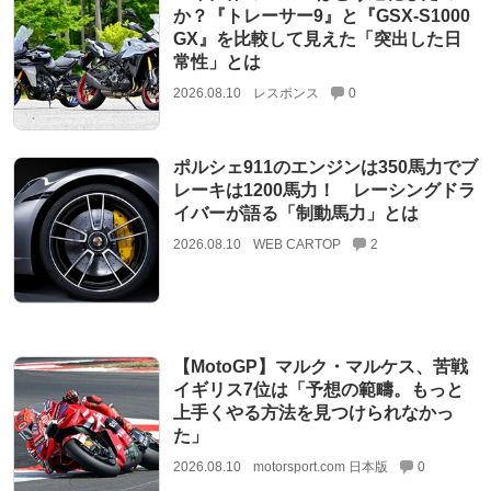
か？『トレーサー9』と『GSX-S1000
GX』を比較して見えた「突出した日
常性」とは
2026.08.10
レスポンス
0
ポルシェ911のエンジンは350馬力でブ
レーキは1200馬力！ レーシングドラ
イバーが語る「制動馬力」とは
2026.08.10
WEB CARTOP
2
【MotoGP】マルク・マルケス、苦戦
イギリス7位は「予想の範疇。もっと
上手くやる方法を見つけられなかっ
た」
2026.08.10
motorsport.com 日本版
0