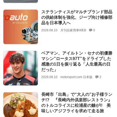
ステランティスがマルチブランド部品
の供給体制を強化、ジープ向け補修部
品を日本導入へ
2026.08.10
月刊自家用車WEB
0
ベアマン、アイルトン・セナの初優勝
マシン”ロータス97T”をドライブした
感激の1日を振り返る「人生最高の日
だった」
2026.08.10
motorsport.com 日本版
2
長崎市「出島」で“大人の”お子様ラン
チ!? 『長崎内外倶楽部レストラン』
のトルコライスに松浦産の鯵が!! 美
味しいアジフライを求めて走る旅