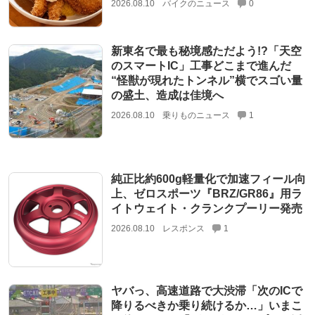
2026.08.10
バイクのニュース
0
新東名で最も秘境感ただよう!?「天空
のスマートIC」工事どこまで進んだ
“怪獣が現れたトンネル”横でスゴい量
の盛土、造成は佳境へ
2026.08.10
乗りものニュース
1
純正比約600g軽量化で加速フィール向
上、ゼロスポーツ『BRZ/GR86』用ラ
イトウェイト・クランクプーリー発売
2026.08.10
レスポンス
1
ヤバっ、高速道路で大渋滞「次のICで
降りるべきか乗り続けるか…」いまこ