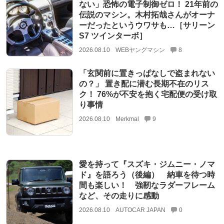
ない」恐怖の電子制御ゼロ！ 21年前の
伝説のマシン。木村拓哉さんがオーナ
ーだったというウワサも…［サリーン
S7 ツインターボ］
2026.08.10
WEBヤングマシン
8
「玄関前に置きっぱなしで盗まれない
の？」 置き配に潜む長期不在のリス
ク！ 76%が不安を抱く宅配便の受け取
り事情
2026.08.10
Merkmal
9
愛を持って『スズキ・ジムニー・ノマ
ド』を語ろう（後編） 納車を待つ時
間も楽しい！ 強靭なラダーフレーム
など、その走りに感動
2026.08.10
AUTOCAR JAPAN
0