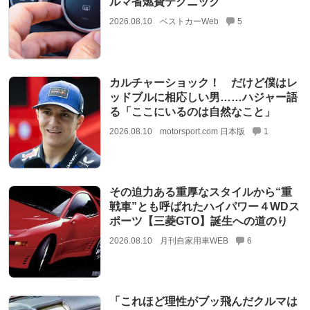
ルマ省燃費テクニック
2026.08.10
ベストカーWeb
5
カルチャーショック！ だけど僕はレ
ッドブルに相応しい男……ハジャー語
る「ここにいるのは自然なこと」
2026.08.10
motorsport.com 日本版
1
その迫力ある重厚なスタイルから“重
戦車”とも呼ばれたハイパワー４WDス
ポーツ【三菱GTO】誕生への道のり
2026.08.10
月刊自家用車WEB
6
「これほど理性がブッ飛んだクルマは