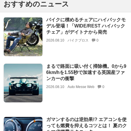
おすすめのニュース
バイクに積めるチェアにハイバックモ
デル登場！「WIDE/REST ハイバック
チェア」がデイトナから発売
2026.08.10
バイクブロス
0
まるで路面に吸い付く掃除機。0から9
6km/hを1.55秒で加速する英国産ファ
ンカーの衝撃
2026.08.10
Auto Messe Web
0
ガマンするのは逆効果!? エアコンを使
っても燃費を抑えるコツとは！ 夏のク