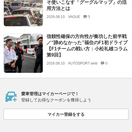
そ使いこなす「グーグルマップ」の活
用方法とは
2026.08.10
VAGUE
5
信頼性確保の方向性が奏功した前半戦
／“諦めなかった”福住のF1初ドライブ
【F1チームの戦い方：小松礼雄コラム
第9回】
2026.08.10
AUTOSPORT web
0
愛車管理はマイカーページで！
登録してお得なクーポンを獲得しよう
マイカー登録をする