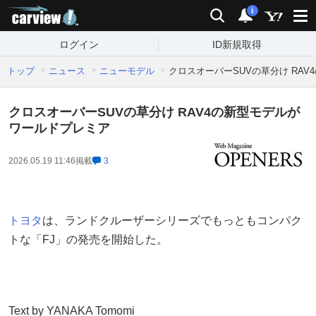
carview!
検索
通知
i
ログイン
ID新規取得
トップ
ニュース
ニューモデル
クロスオーバーSUVの草分け RA
クロスオーバーSUVの草分け RAV4の新型モデルが
ワールドプレミア
2026.05.19 11:46
掲載
3
トヨタ
は、ランドクルーザーシリーズでもっともコンパク
トな「FJ」の発売を開始した。
Text by YANAKA Tomomi