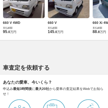
660 V 4WD
660 V
660 Xi 4
支払総額
支払総額
支払総額
95
145
88
.
0
.
0
.
8
万円
万円
万円
車査定を依頼する
あなたの愛車、今いくら？
申込み
最短3時間後
に
最大20社
から愛車の査定結果をWebでお知ら
せ！