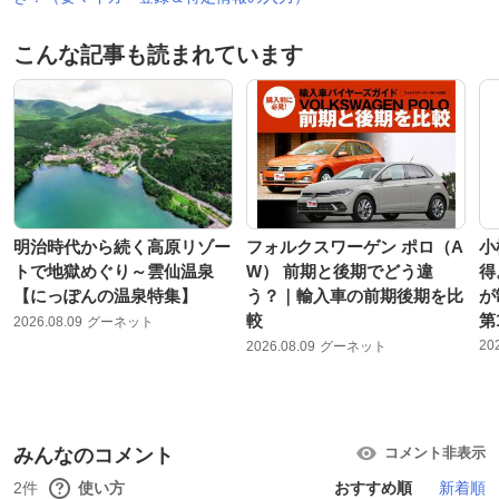
こんな記事も読まれています
明治時代から続く高原リゾー
フォルクスワーゲン ポロ（A
小
トで地獄めぐり～雲仙温泉
W） 前期と後期でどう違
得
【にっぽんの温泉特集】
う？｜輸入車の前期後期を比
が
較
第
2026.08.09
グーネット
20
2026.08.09
グーネット
みんなのコメント
コメント非表示
2件
使い方
おすすめ順
新着順