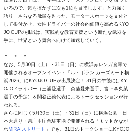
いるので、気を抜かずに次も1位を目指します」と力強く
語り、さらなる飛躍を誓った。モータースポーツを文化と
して根付かせ、女性ドライバーの社会的価値を高めるKYO
JO CUPの挑戦は、実践的な教育支援という新たな武器を
手に、世界という舞台へ向けて加速していく。
＊ ＊ ＊
なお、5月30日（土）・31日（日）に横浜赤レンガ倉庫で
開催されるオープンイベント「ル・ボラン カーズミート横
浜2026」にKYOJO CUPが出展決定！ 31日の午後にはKY
OJOドライバー（三浦愛選手、斎藤愛未選手、富下李央菜
選手の予定）＆関谷正徳代表によるトークセッションが行
われる。
さらに同じく5月30日（土）・31日（日）に横浜公園・日
本大通り・県庁本庁舎駐車場で開催される「ｔｖｋかなが
わ
MIRAI
ストリート
」でも、31日のトークショーにKYOJO