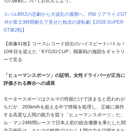
ちの躍動についてお伝えしよう。
スバルBRZの悲劇から大波乱の展開へ。#56 リアライズGT
-Rが富士3時間耐久で見せた執念の逆転劇【2026 SUPER
GT第2戦】
【画像41枚】コースレコード続出のハイスピードバトル！
10年目を迎えた「KYOJO CUP」開幕戦の激闘をギャラリ
ーで見る
「ヒューマンスポーツ」の証明。女性ドライバーが正当に
評価される舞台への成長
モータースポーツはクルマの性能だけで決まると思われが
ちだが、200km/hを超える中で情報を処理し、正確に操作
する高度な人間の能力を競う「ヒューマンスポーツ」だ。
ル・マン24時間レースで日本人初の総合優勝を果たした関
谷正徳氏は、クルマの性能ではなく人間の力を証明するた