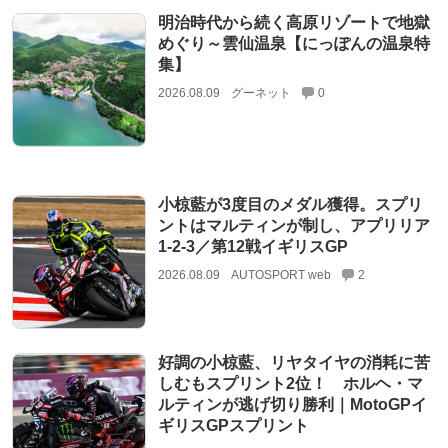
明治時代から続く高原リゾートで地獄
めぐり～雲仙温泉【にっぽんの温泉特
集】
2026.08.09
グーネット
0
小椋藍が3度目のメダル獲得。スプリ
ントはマルティンが制し、アプリリア
1-2-3／第12戦イギリスGP
2026.08.09
AUTOSPORT web
2
好調の小椋藍、リヤタイヤの消耗に苦
しむもスプリント2位！ ホルヘ・マ
ルティンが逃げ切り勝利｜MotoGPイ
ギリスGPスプリント