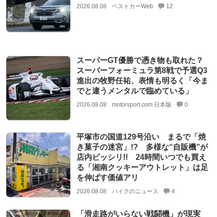
2026.08.08
ベストカーWeb
12
スーパーGT優勝で憑き物も取れた？
スーパーフォーミュラ第8戦で予選Q3
進出の牧野任祐、表情も明るく「今ま
でと違うメンタルで臨めている」
2026.08.08
motorsport.com 日本版
0
平塚市の国道129号沿い まるで「焼
き菓子の迷宮」!? 多様な“自販機”が
店内ビッシリ!! 24時間いつでも買え
る「湘南クッキーアウトレット」は足
を伸ばす価値アリ
2026.08.08
バイクのニュース
4
「滑走路がいらない戦闘機」が現実