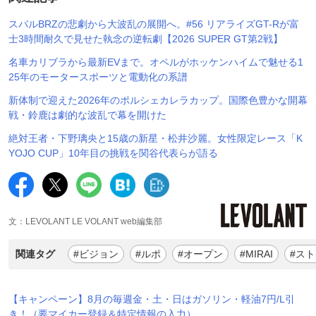
スバルBRZの悲劇から大波乱の展開へ。#56 リアライズGT-Rが富
士3時間耐久で見せた執念の逆転劇【2026 SUPER GT第2戦】
名車カリブラから最新EVまで。オペルがホッケンハイムで魅せる1
25年のモータースポーツと電動化の系譜
新体制で迎えた2026年のポルシェカレラカップ。国際色豊かな開幕
戦・鈴鹿は劇的な波乱で幕を開けた
絶対王者・下野璃央と15歳の新星・松井沙麗。女性限定レース「K
YOJO CUP」10年目の挑戦を関谷代表らが語る
文：LEVOLANT LE VOLANT web編集部
関連タグ
#ビジョン
#ルポ
#オープン
#MIRAI
#ス
【キャンペーン】8月の毎週金・土・日はガソリン・軽油7円/L引
き！（要マイカー登録＆特定情報の入力）