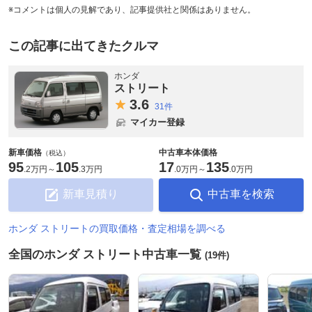
※コメントは個人の見解であり、記事提供社と関係はありません。
この記事に出てきたクルマ
ホンダ
ストリート
3.
6
31件
マイカー登録
新車価格
中古車本体価格
（税込）
95
105
17
135
.
2万円
～
.
3万円
.
0万円
～
.
0万円
新車見積り
中古車を検索
ホンダ ストリートの買取価格・査定相場を調べる
全国のホンダ ストリート中古車一覧
(19件)