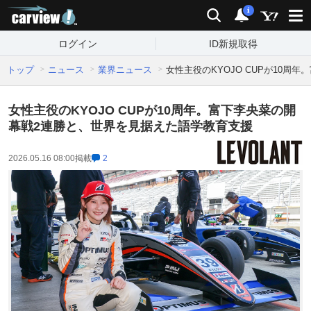
carview!
検索
通知
i
ログイン
ID新規取得
トップ
ニュース
業界ニュース
女性主役のKYOJO CUPが10
女性主役のKYOJO CUPが10周年。富下李央菜の開
幕戦2連勝と、世界を見据えた語学教育支援
2026.05.16 08:00
掲載
2