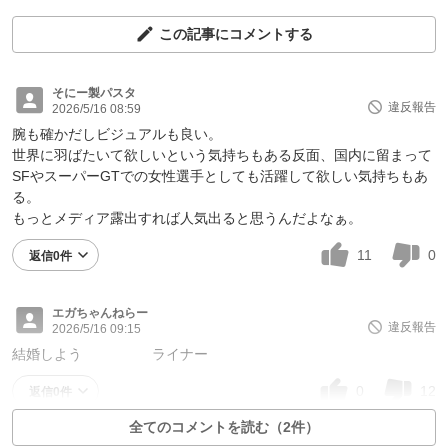
この記事にコメントする
そにー製パスタ
違反報告
2026/5/16 08:59
腕も確かだしビジュアルも良い。
世界に羽ばたいて欲しいという気持ちもある反面、国内に留まって
SFやスーパーGTでの女性選手としても活躍して欲しい気持ちもあ
る。
もっとメディア露出すれば人気出ると思うんだよなぁ。
11
0
返信0件
エガちゃんねらー
違反報告
2026/5/16 09:15
結婚しよう ライナー
0
12
返信0件
全てのコメントを読む（2件）