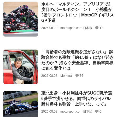
ホルヘ・マルティン、アプリリアで2
度目のポールポジション！ 小椋藍が
3番手フロントロウ｜MotoGPイギリス
GP予選
2026.08.08
motorsport.com 日本版
11
「高齢者の危険運転を逃がさない」 試
験合格でも事故「約4.5倍」はなぜ起き
たのか？ 揺らぐ安全基準、自動車業界
に迫る変化とは
2026.08.08
Merkmal
36
東北出身・小林利徠斗がSUGO戦予選
6番手で沸かせる。同世代のライバル
野村勇斗も称賛「上手いな、って」
2026.08.08
motorsport.com 日本版
0