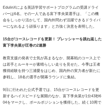
EdulinXによる英語学習サポートプログラムの受講ドライ
バーは6名。その一人である富下李央菜選手は、「この機
会をしっかり活かして、国内外問わず活躍できるドライバ
ーになれるよう頑張ります」と力強く決意を表明した。
15台がコースレコードを更新！ プレッシャーを跳ね返した
富下李央菜が圧巻の2連勝
教育支援の発表で士気が高まるなか、開幕戦のコース上で
は若手とルーキーが素晴らしい走りを見せた。今季は王者
獲得経験を持つ三浦愛をはじめ、国内外の実力者が新たに
参戦し、18名の選手が開幕ラウンドに集結。
9日に行われた公式予選では、15台がコースレコードを更
新するハイスピードな展開のなか、富下李央菜が1分43秒6
04をマークし、ポールポジションを獲得した。続く10周で