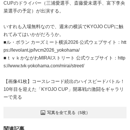
CUPのドライバー（三浦愛選手、斎藤愛未選手、富下李央
菜選手の予定）が出演する。
いすれも入場無料なので、週末の横浜でKYOJO CUPに触
れてみてはいかがだろうか。
■ル・ボラン カーズミート横浜2026 公式ウェブサイト：htt
ps://levolant.jp/lvcm2026_yokohama/
■ｔｖｋかながわMIRAIストリート 公式ウェブサイト：http
s://www.tvk-yokohama.com/mirai/street/
【画像41枚】コースレコード続出のハイスピードバトル！
10年目を迎えた「KYOJO CUP」開幕戦の激闘をギャラリ
ーで見る
写真を全て見る（5枚）
関連記事