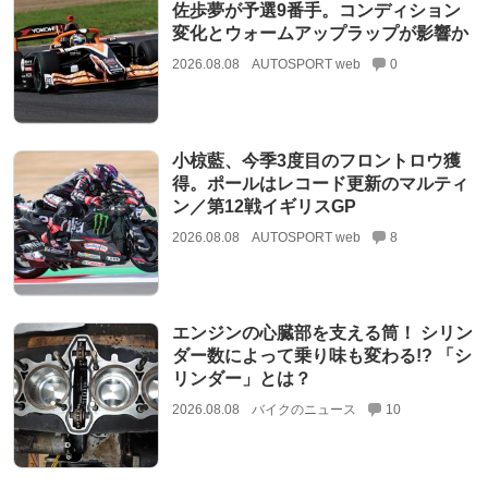
佐歩夢が予選9番手。コンディション
変化とウォームアップラップが影響か
2026.08.08
AUTOSPORT web
0
小椋藍、今季3度目のフロントロウ獲
得。ポールはレコード更新のマルティ
ン／第12戦イギリスGP
2026.08.08
AUTOSPORT web
8
エンジンの心臓部を支える筒！ シリン
ダー数によって乗り味も変わる!? 「シ
リンダー」とは？
2026.08.08
バイクのニュース
10