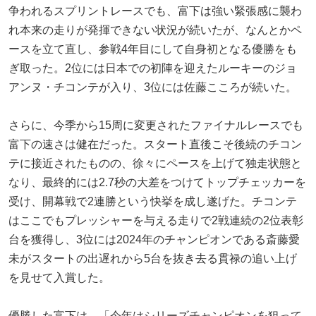
争われるスプリントレースでも、富下は強い緊張感に襲わ
れ本来の走りが発揮できない状況が続いたが、なんとかペ
ースを立て直し、参戦4年目にして自身初となる優勝をも
ぎ取った。2位には日本での初陣を迎えたルーキーのジョ
アンヌ・チコンテが入り、3位には佐藤こころが続いた。
さらに、今季から15周に変更されたファイナルレースでも
富下の速さは健在だった。スタート直後こそ後続のチコン
テに接近されたものの、徐々にペースを上げて独走状態と
なり、最終的には2.7秒の大差をつけてトップチェッカーを
受け、開幕戦で2連勝という快挙を成し遂げた。チコンテ
はここでもプレッシャーを与える走りで2戦連続の2位表彰
台を獲得し、3位には2024年のチャンピオンである斎藤愛
未がスタートの出遅れから5台を抜き去る貫禄の追い上げ
を見せて入賞した。
優勝した富下は、「今年はシリーズチャンピオンを狙って