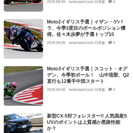
2026.08.09
motorsport.com 日本版
6
Moto2イギリス予選｜イザン・ゲバ
ラ、今季3度目のポールポジション獲
得。佐々木歩夢が予選トップ10
2026.08.08
motorsport.com 日本版
0
Moto3イギリス予選｜スコット・オグ
デン、今季初ポール！ 山中琉聖、Q2
直行も12番手中団スタート
2026.08.08
motorsport.com 日本版
0
新型CX-5対フォレスター!! 人気国産S
UVのポイントは上質感か悪路性能
か？