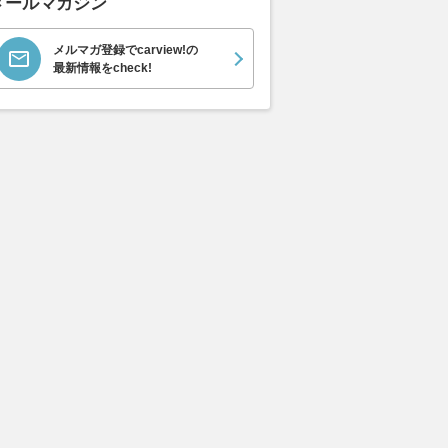
メールマガジン
メルマガ登録でcarview!の
最新情報をcheck!
エヴォーラ
ホンダ NSX 3.0
ロールスロイス ゴース
日産 
ラ
ト ロールスロイス ゴ
ック 
支払総額
898
.
0
万円
ースト(第1世代 / RR4)
支払総額
支払総額