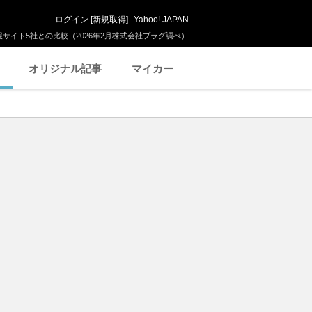
ログイン
[
新規取得
]
Yahoo! JAPAN
サイト5社との比較（2026年2月株式会社プラグ調べ）
オリジナル記事
マイカー