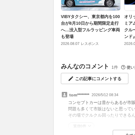
VIBYタクシー、東京都内を100
オリ
台が8月10日から期間限定走行
ミア
へ…没入型フルラッピング車両
クル
も登場
ンド
2026.08.07
レスポンス
2026.
みんなのコメント
1件
使い
この記事にコメントする
tom********
2026/5/12 08:34
コンセプトカーは昔からあるが市
問題も多くて市販はないと思って
その場でクルクル回ったりできる
返信0件