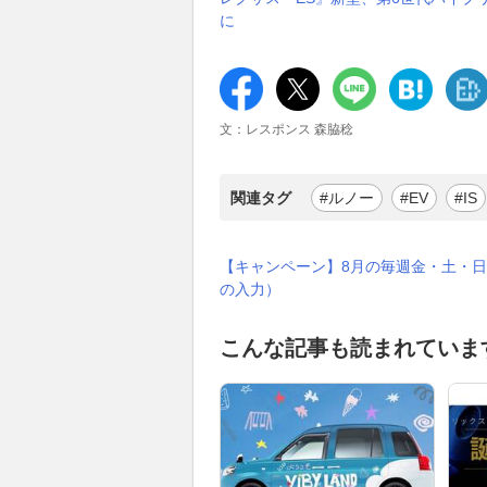
に
文：レスポンス 森脇稔
関連タグ
#ルノー
#EV
#IS
【キャンペーン】8月の毎週金・土・日
の入力）
こんな記事も読まれていま