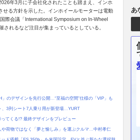
tricが2026年3月に子会社化されたことも踏まえ、インホ
あ
させる方針を示した。インホイールモーターは電動
ternational Symposium on In-Wheel
5）」が開催されるなど注目が集まっているとしている。
H」のデザインを先行公開…“至福の空間”仕様の「VIP」も
、3列シート7人乗り用が新登場…YURT
ってくる!? 最終デザインをプレビュー
】人や荷物ではなく「夢と愉しみ」を運ぶクルマ…中村孝仁
ッド搭載「ES 350h」を米国設定…EVと並ぶ新たな選択肢