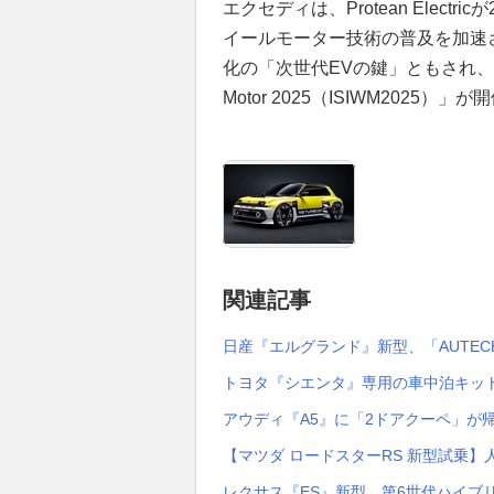
エクセディは、Protean Elec
イールモーター技術の普及を加速
化の「次世代EVの鍵」ともされ、国際会議「In
Motor 2025（ISIWM202
関連記事
日産『エルグランド』新型、「AUTEC
トヨタ『シエンタ』専用の車中泊キット
アウディ『A5』に「2ドアクーペ」が帰
【マツダ ロードスターRS 新型試乗
レクサス『ES』新型、第6世代ハイブリ