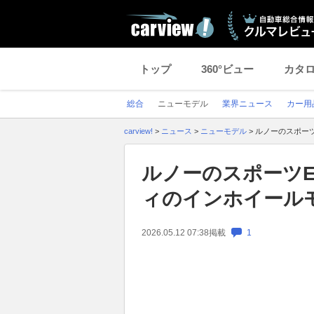
トップ
360°ビュー
カタ
総合
ニューモデル
業界ニュース
カー用
carview!
>
ニュース
>
ニューモデル
>
ルノーのスポーツE
ルノーのスポーツEV
ィのインホイールモ
2026.05.12 07:38
掲載
1