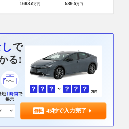
448
.
0
万円
1698
.
589
.
0
0
万円
万円
なし
で
かる!
45秒で入力完了