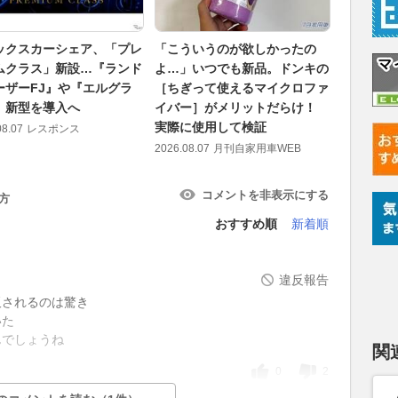
ックスカーシェア、「プレ
「こういうのが欲しかったの
水陸両用
ムクラス」新設…『ランド
よ…」いつでも新品。ドンキの
バ」、夏
ーザーFJ』や『エルグラ
［ちぎって使えるマイクロファ
運航…8月
』新型を導入へ
イバー］がメリットだらけ！
2026.08.07
実際に使用して検証
08.07
レスポンス
2026.08.07
月刊自家用車WEB
コメントを非表示にする
方
おすすめ順
新着順
違反報告
販されるのは驚き
いた
んでしょうね
関
0
2