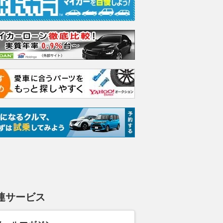
バス「山中湖のカ
砂地や泥濘地や雪でクルマのタ
カワサキ「Z25
休み限定「夕涼み便」
イヤが空転して動かない！ 自
ル登場 精悍
8日から
力脱出の手段もあれど「すぐに
する新色採用
プロへと依頼」が最善策なワケ
レスポンス
2026.08.07
くる
2026.08.07
WEB CARTOP
連サービス