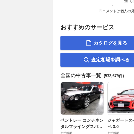
全て
※コメントは個人の
おすすめのサービス
カタログを見る
査定相場を調べる
全国の中古車一覧
(532,679件)
ベントレー コンチネン
ジャガー Fタ
タルフライングスパー
ペ 3.0
6.0 4WD
支払総額
支払総額