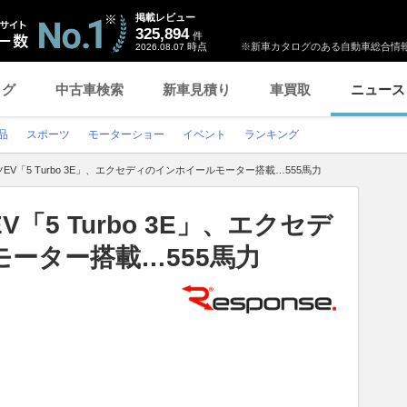
掲載レビュー
325,894
件
時点
※新車カタログのある自動車総合情報
2026.08.07
ログ
中古車検索
新車見積り
車買取
ニュース
品
スポーツ
モーターショー
イベント
ランキング
V「5 Turbo 3E」、エクセディのインホイールモーター搭載…555馬力
「5 Turbo 3E」、エクセデ
ーター搭載…555馬力