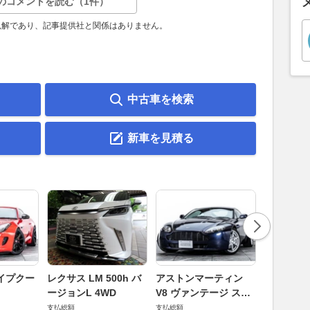
のコメントを読む（1件）
見解であり、記事提供社と関係はありません。
中古車を検索
新車を見積る
ロータス 
イプクー
レクサス LM 500h バ
アストンマーティン
エヴォー
ージョンL 4WD
V8 ヴァンテージ スポ
支払総額
ーツシフト
支払総額
支払総額