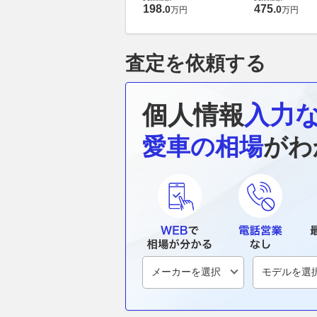
198
.
475
.
0
0
万円
万円
査定を依頼する
個人情報
入力
愛車の相場
がわ