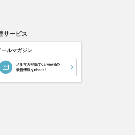
連サービス
ムーヴキャン
アストンマーティン
ホンダ NSX 3.0
ロール
メールマガジン
0 ストライプス
V8 ヴァンテージ スポ
ト ロ
支払総額
898
.
0
万円
ーツシフト
ースト(
支払総額
支払総額
589
.
905
.
0
1
メルマガ登録でcarview!の
万円
最新情報をcheck!