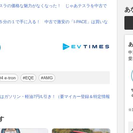
テスラの価格な魅力がなくなった！ じゃあテスラを中古で
あ
５分の１で手に入る！ 中古で激安の「I-PACE」は買いな
申
愛
4 e-tron
#EQE
#AMG
はガソリン・軽油7円/L引き！（要マイカー登録＆特定情報
※
す