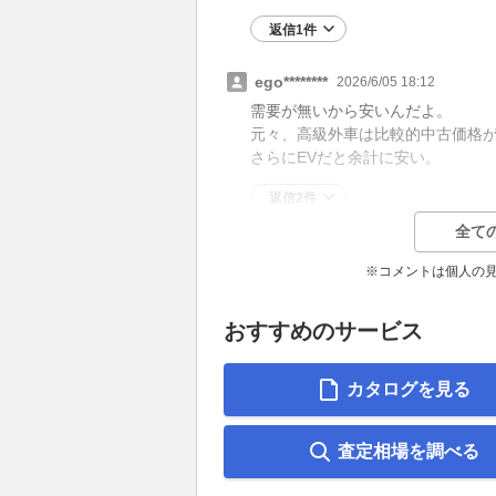
返信1件
ego********
2026/6/05 18:12
需要が無いから安いんだよ。
元々、高級外車は比較的中古価格
さらにEVだと余計に安い。
返信2件
全て
※コメントは個人の
おすすめのサービス
カタログを見る
査定相場を調べる