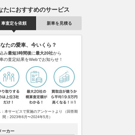
なたにおすすめのサービス
車査定を依頼
新車を見積る
あなたの愛車、今いくら？
込み
最短3時間後
に
最大20社
から
車の査定結果をWebでお知らせ！
1：本サービスで実施のアンケートより （回答期
間：2023年6月〜2024年5月）
メーカー