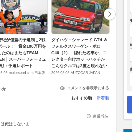
智紀が僅差の予選制し2戦
ダイハツ・シャレード GTti ＆
ターボに
ポール！ 賞金100万円を
フォルクスワーゲン・ポロ
ジャーに
したのはまたもTEAM
G40（2） 隠れた名車か、コ
ャレード 
GEN｜スーパーフォーミュ
レクター向けホットハッチか
ーゲン・ポ
8戦：予選レポート
こんなクルマは2度と現れない
と熱かっ
08.08
motorsport.com 日本版
2026.08.08
AUTOCAR JAPAN
2026.08.08
コメントを非表示にする
い方
おすすめ順
新着順
違反報告
ネは俺はしないよ