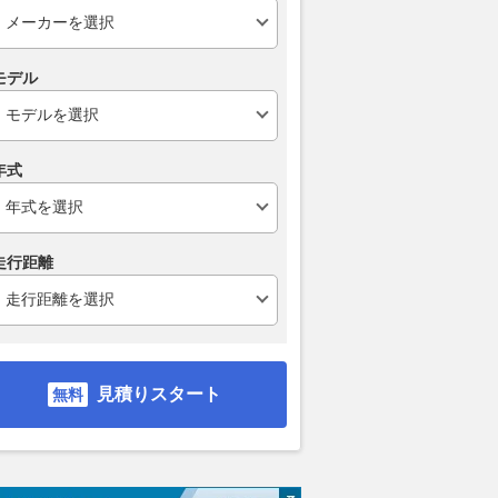
モデル
するかスーパーチャー
なぜ“下水道展”にドローンが？
野尻がQ3で
年式
するか ダイハツ・シ
最新鋭の点検技術を支える“必
大田を退け通算
GTti ＆ フォルクスワ
需品”
得。フラガは
ロ G40（1） もっ
【第8戦予選
2026.08.08
乗りものニュース
た頃の2台
2026.08.08
AUT
走行距離
AUTOCAR JAPAN
見積りスタート