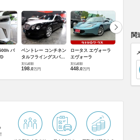
関
ダイハツ 
00h バ
ベントレー コンチネン
ロータス エヴォーラ
バス 66
D
タルフライングスパー
エヴォーラ
G
支払総額
6.0 4WD
支払総額
支払総額
169
.
9
万円
198
.
448
.
0
0
万円
万円
ら
！