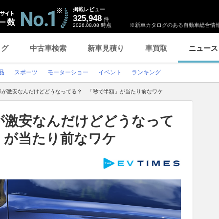
掲載レビュー
325,948
件
時点
※新車カタログのある自動車総合情報
2026.08.08
ログ
中古車検索
新車見積り
車買取
ニュース
品
スポーツ
モーターショー
イベント
ランキング
古車が激安なんだけどどうなってる？ 「秒で半額」が当たり前なワケ
車が激安なんだけどどうなって
」が当たり前なワケ