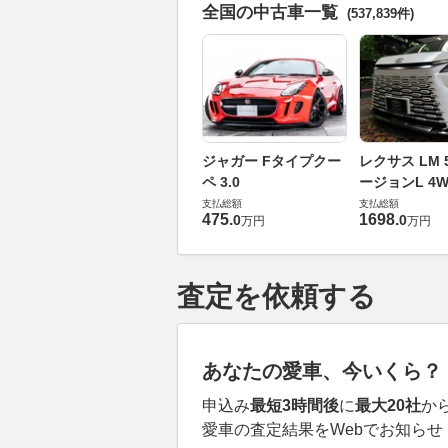
全国の中古車一覧
(537,839件)
ジャガー Fタイプクー
レクサス LM 5
ペ 3.0
ージョンL 4W
支払総額
支払総額
475
.
1698
.
0
0
万円
万円
査定を依頼する
あなたの愛車、今いくら？
申込み
最短3時間後
に
最大20社
か
愛車の査定結果をWebでお知らせ