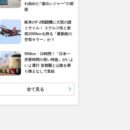
れ始めた“遠出レジャー”の前
提
岐阜のF-2戦闘機に大型の謎
ミサイル！ ステルス性と射
程1000kmを誇る「最新鋭の
空母キラー」か？
950km・16時間！「日本一
所要時間の長い特急」がいよ
いよ運行 首都圏と山陰を乗
り換えなしで直結
全て見る