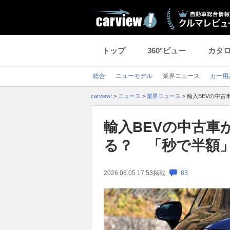
トップ
360°ビュー
カタ
総合
ニューモデル
業界ニュース
カー用
carview!
>
ニュース
>
業界ニュース
>
輸入BEVの中
輸入BEVの中古
る？ 「秒で半額
2026.06.05 17:53
掲載
83