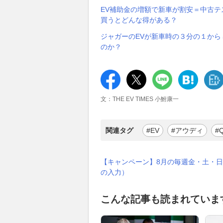
EV補助金の増額で新車が割安＝中古
買うとどんな得がある？
ジャガーのEVが新車時の３分の１から
のか？
文：THE EV TIMES 小鮒康一
関連タグ
#EV
#アウディ
#Q
【キャンペーン】8月の毎週金・土・日
の入力）
こんな記事も読まれていま