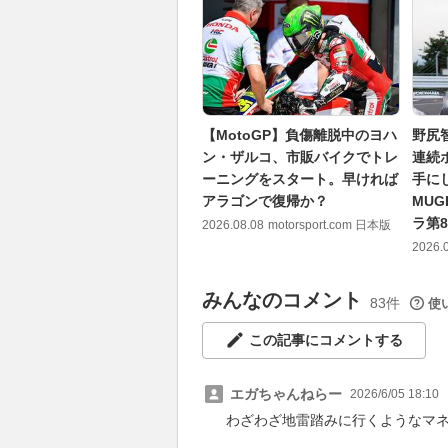
【MotoGP】負傷離脱中のヨハ
野尻
ン・ザルコ、市販バイクでトレ
連続
ーニングをスタート。早ければ
手に
アラゴンで復帰か？
MU
ラ第
2026.08.08
motorsport.com 日本版
2026.
みんなのコメント
83件
使
この記事にコメントする
エガちゃんねらー
2026/6/05 18:10
わざわざ地雷踏みに行くようなマ