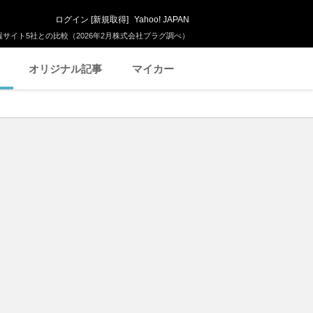
ログイン
[
新規取得
]
Yahoo! JAPAN
サイト5社との比較（2026年2月株式会社プラグ調べ）
オリジナル記事
マイカー