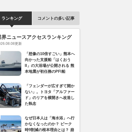
ランキング
コメントの多い記事
業界ニュースアクセスランキング
026.08.08
更新
「想像の10倍すごい」熊本へ
向かった支援船「はくおう
II」の大浴場が公開される 熊
本地震が初任務のPFI船
「フェンダーが広すぎて開か
ない」。トヨタ「アルファー
ド」のリアを横開きへ改造し
た執念
なぜ日本人は「海水浴」へ行
かなくなったのか？ ピーク
時9割減の根本理由とは？ 崩