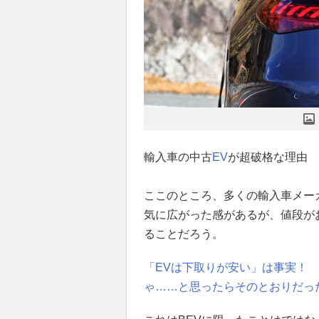
輸入車の中古
EV
が超破格な理由
ここのところ、多くの輸入車メー
気に広がった感があるが、値段が
ることだろう。
「EVは下取りが安い」は事実！
ゃ……と思ったらそのとおりだっ