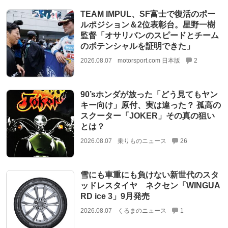
TEAM IMPUL、SF富士で復活のポー
ルポジション＆2位表彰台。星野一樹
監督「オサリバンのスピードとチーム
のポテンシャルを証明できた」
2026.08.07
motorsport.com 日本版
2
90’sホンダが放った「どう見てもヤン
キー向け」原付、実は違った？ 孤高の
スクーター「JOKER」その真の狙い
とは？
2026.08.07
乗りものニュース
26
雪にも車重にも負けない新世代のスタ
ッドレスタイヤ ネクセン「WINGUA
RD ice 3」9月発売
2026.08.07
くるまのニュース
1