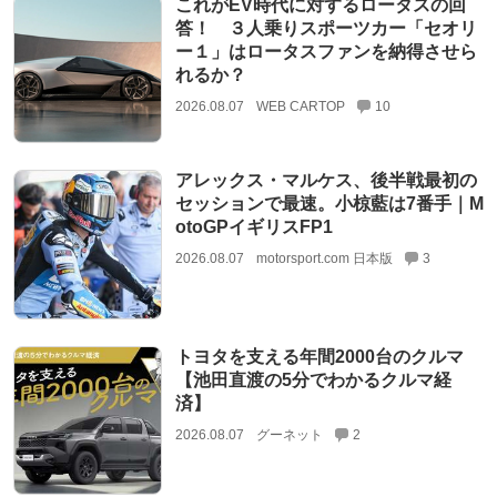
これがEV時代に対するロータスの回
答！ ３人乗りスポーツカー「セオリ
ー１」はロータスファンを納得させら
れるか？
2026.08.07
WEB CARTOP
10
アレックス・マルケス、後半戦最初の
セッションで最速。小椋藍は7番手｜M
otoGPイギリスFP1
2026.08.07
motorsport.com 日本版
3
トヨタを支える年間2000台のクルマ
【池田直渡の5分でわかるクルマ経
済】
2026.08.07
グーネット
2