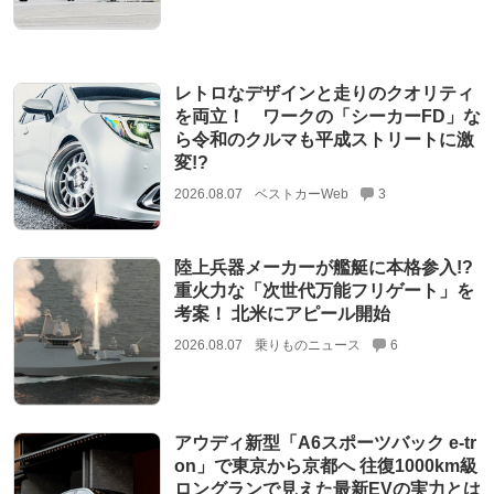
レトロなデザインと走りのクオリティ
を両立！ ワークの「シーカーFD」な
ら令和のクルマも平成ストリートに激
変!?
2026.08.07
ベストカーWeb
3
陸上兵器メーカーが艦艇に本格参入!?
重火力な「次世代万能フリゲート」を
考案！ 北米にアピール開始
2026.08.07
乗りものニュース
6
アウディ新型「A6スポーツバック e-tr
on」で東京から京都へ 往復1000km級
ロングランで見えた最新EVの実力とは