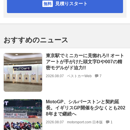
見積りスタート
おすすめのニュース
東京駅でミニカーに見惚れろ!! オート
アートが手がけた頭文字Dや007の精
密モデルがド迫力!!
2026.08.07
ベストカーWeb
7
MotoGP、シルバーストンと契約延
長。イギリスGP開催を少なくとも202
8年まで継続へ
2026.08.07
motorsport.com 日本版
1