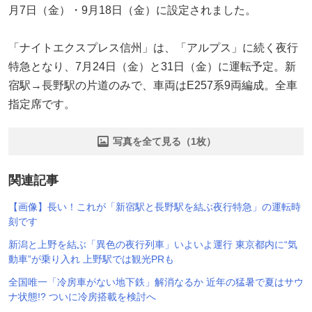
月7日（金）・9月18日（金）に設定されました。
「ナイトエクスプレス信州」は、「アルプス」に続く夜行
特急となり、7月24日（金）と31日（金）に運転予定。新
宿駅→長野駅の片道のみで、車両はE257系9両編成。全車
指定席です。
写真を全て見る（1枚）
関連記事
【画像】長い！これが「新宿駅と長野駅を結ぶ夜行特急」の運転時
刻です
新潟と上野を結ぶ「異色の夜行列車」いよいよ運行 東京都内に“気
動車”が乗り入れ 上野駅では観光PRも
全国唯一「冷房車がない地下鉄」解消なるか 近年の猛暑で夏はサウ
ナ状態!? ついに冷房搭載を検討へ