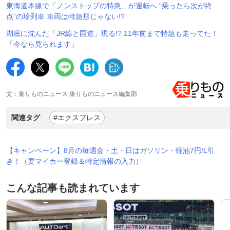
東海道本線で「ノンストップの特急」が運転へ “乗ったら次が終
点”の珍列車 車両は特急形じゃない!?
湖底に沈んだ「JR線と国道」現る!? 11年前まで特急も走ってた！
「今なら見られます」
文：乗りものニュース 乗りものニュース編集部
関連タグ
#エクスプレス
【キャンペーン】8月の毎週金・土・日はガソリン・軽油7円/L引
き！（要マイカー登録＆特定情報の入力）
こんな記事も読まれています