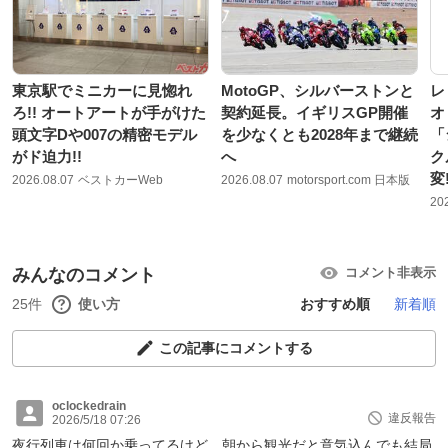
東京駅でミニカーに見惚れ
MotoGP、シルバーストンと
レ
ろ!! オートアートが手がけた
契約延長。イギリスGP開催
オ
頭文字Dや007の精密モデル
を少なくとも2028年まで継続
「
がド迫力!!
へ
ク
変
2026.08.07
ベストカーWeb
2026.08.07
motorsport.com 日本版
20
みんなのコメント
コメント非表示
25件
使い方
おすすめ順
新着順
この記事にコメントする
oclockedrain
違反報告
2026/5/18 07:26
夜行列車は何回か乗ってるけど、朝から観光だと意気込んでも結局