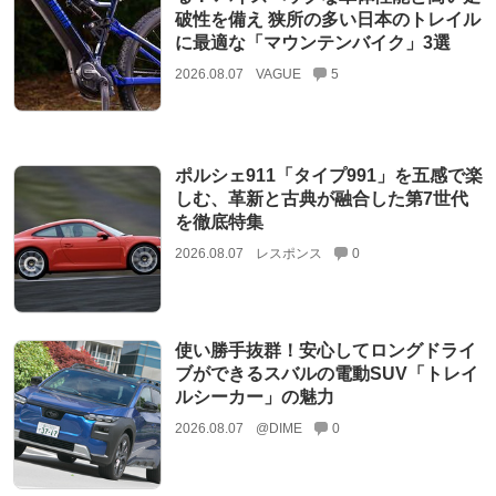
破性を備え 狭所の多い日本のトレイル
に最適な「マウンテンバイク」3選
2026.08.07
VAGUE
5
ポルシェ911「タイプ991」を五感で楽
しむ、革新と古典が融合した第7世代
を徹底特集
2026.08.07
レスポンス
0
使い勝手抜群！安心してロングドライ
ブができるスバルの電動SUV「トレイ
ルシーカー」の魅力
2026.08.07
@DIME
0