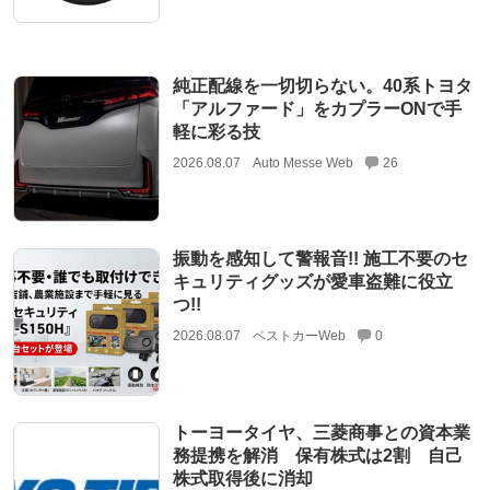
純正配線を一切切らない。40系トヨタ
「アルファード」をカプラーONで手
軽に彩る技
2026.08.07
Auto Messe Web
26
振動を感知して警報音!! 施工不要のセ
キュリティグッズが愛車盗難に役立
つ!!
2026.08.07
ベストカーWeb
0
トーヨータイヤ、三菱商事との資本業
務提携を解消 保有株式は2割 自己
株式取得後に消却