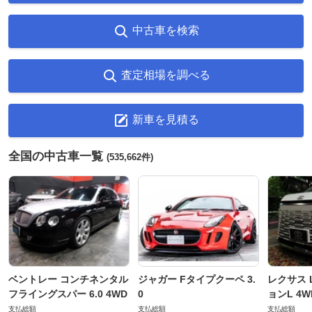
中古車を検索
査定相場を調べる
新車を見積る
全国の中古車一覧
(535,662件)
ベントレー コンチネンタル
ジャガー Fタイプクーペ 3.
レクサス L
フライングスパー 6.0 4WD
0
ョンL 4W
支払総額
支払総額
支払総額