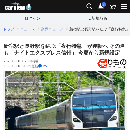
carview!
検索
通知
i
ログイン
ID新規取得
トップ
ニュース
業界ニュース
新宿駅と長野駅を結ぶ「夜行特急」
新宿駅と長野駅を結ぶ「夜行特急」が運転へ その名
も「ナイトエクスプレス信州」 今夏から新規設定
2026.05.18 07:12
掲載
2026.05.18 20:39
更新
25