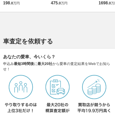
198
475
1698
.
0
.
0
.
0
万円
万円
万
車査定を依頼する
あなたの愛車、今いくら？
申込み
最短3時間後
に
最大20社
から愛車の査定結果をWebでお知ら
せ！